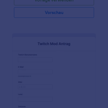
bewertet werden, bevor eine Entscheidung
getroffen wird. Diese Vorlage ist ein hervorragender
Ausgangspunkt für jede Art von Organisation, die in
Vorschau
der Lage sein muss, Mitgliedsanträge und
Aufnahmen durchzuführen. Das Formular ist
vollständig anpassbar, so dass Sie Felder hinzufügen
oder entfernen, das Hintergrundbild ändern und
sogar den Formulartitel aktualisieren können. Sie
können dem Formular auch benutzerdefinierte CSS
hinzufügen, wenn Sie zusätzliche Änderungen
vornehmen möchten. Erstellen Sie einfach ein
Formular mit den von Ihnen benötigten Feldern,
betten Sie es in Ihre Website ein oder teilen Sie es
über einen Link - Ihre potenziellen Mitglieder
können sich auf Ihrer Website oder unterwegs mit
Jotform Mobile Formulare bewerben. Sie können
sogar unsere Integrationen nutzen, um erfasste
Antragsdaten an Ihr CRM oder den Speicherdienst
Ihrer Wahl zu senden!