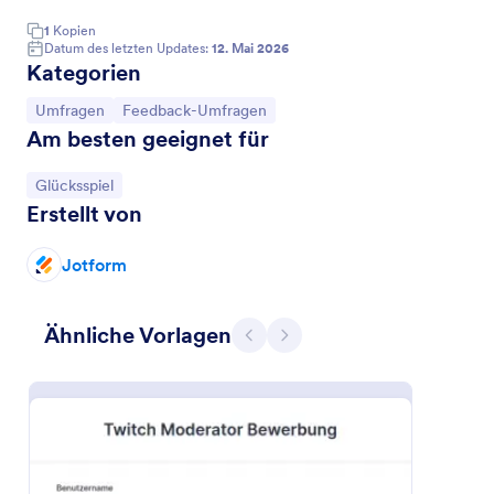
1
Kopien
Datum des letzten Updates:
12. Mai 2026
Kategorien
Zur Kategorie:
Zur Kategorie:
Umfragen
Feedback-Umfragen
Am besten geeignet für
Zur Kategorie:
Glücksspiel
Erstellt von
Jotform
Discord Formular
Discord-Formular
Ähnliche Vorlagen
Zurück
Weiter
Go to Category:
Gaming Formulare
Vorlage verwenden