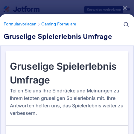
Dialog Start
Kostenlos registrieren
Formularvorlagen
Gaming Formulare
Gruselige Spielerlebnis Umfrage
Formularvorlagen Kategorien
Formularvorlagen
Gaming Formulare
Gaming Formulare
22 Vorlagen