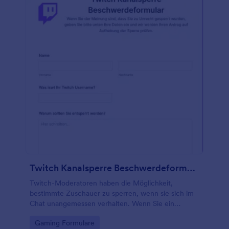
Twitch Kanalsperre Beschwerdeformular
Twitch-Moderatoren haben die Möglichkeit,
bestimmte Zuschauer zu sperren, wenn sie sich im
Chat unangemessen verhalten. Wenn Sie ein
Twitch-Moderator sind und es vorziehen, keine
Go to Category:
Gaming Formulare
Beschwerden von Nutzern, die aus dem Kanal