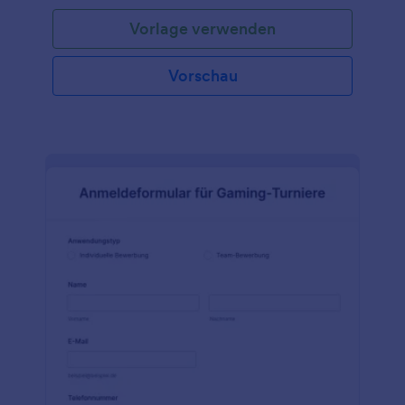
digitale Escape-Raum-Vorlage, um einen Escape-
Vorlage verwenden
Room - oder eine Schnitzeljagd - zu erstellen, in
dem Ihre Teilnehmer Hinweise finden, Rätsel lösen
und Herausforderungen bewältigen müssen, um als
Vorschau
Erste zu entkommen oder zu gewinnen. Ihre
Teilnehmer können Ihre Angestellten, junge
Berufstätige oder eine lustige Aktivität für Ihre
Partygäste sein! Dies ist eine unterhaltsame und
fesselnde Aktivität, die Ihre Teilnehmer zum
Nachdenken anregt und sie dazu bringt, auf Details
zu achten und das Ergebnis ist ein unvergessliches,
aufregendes Erlebnis. Wenn Sie einen digitalen
Escaperaum erstellen oder spielen möchten,
verwenden Sie diese kostenlose Escape Raum-
Vorlage, um ihn zu erstellen! Passen Sie die Vorlage
einfach mit Ihren eigenen Bildern, Texten und
interaktiven Inhalten an - und betten Sie sie dann in
Ihre Website ein, teilen Sie sie mit einem Link oder
laden Sie sie auf Ihren Computer oder Ihr
Mobilgerät herunter. Mit der kostenlosen mobilen
App von Jotform können Sie sogar von unterwegs
auf Ihren Escape Raum zugreifen - und Sie können