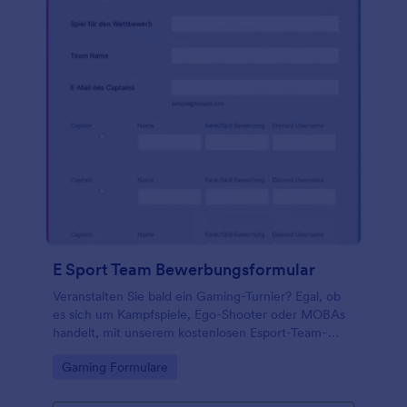
E Sport Team Bewerbungsformular
Veranstalten Sie bald ein Gaming-Turnier? Egal, ob
es sich um Kampfspiele, Ego-Shooter oder MOBAs
handelt, mit unserem kostenlosen Esport-Team-
Anmeldeformular können Sie Ihre Teams
Go to Category:
Gaming Formulare
registrieren und spielbereit machen! Teams können
ganz einfach Informationen wie Kapitäne,
Ranglisten, Benutzernamen und mehr eingeben. Sie