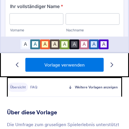
Vorlage verwenden
Twitch Mod Bewerbung
Ein Twitch-Moderator-Bewerbungsformular wird
von denjenigen verwendet, die Moderatoren für die
Übersicht
FAQ
Weitere Vorlagen anzeigen
beliebte Social-Media-Plattform Twitch werden
möchten.
Go to Category:
Unterhaltungsformulare
Über diese Vorlage
Vorlage verwenden
Die Umfrage zum gruseligen Spielerlebnis unterstützt