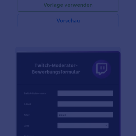
Vorlage verwenden
erhalten die Anmeldungen sofort in Jotform
Tabellen, einer Tabellenkalkulations- und
Datenbankplattform, auf die Sie von jedem Gerät
Vorschau
aus zugreifen und die Sie mit Turniermitarbeitern
oder Schiedsrichtern teilen können. Mit unserem
Formulargenerator können Sie Ihr Esport-Team-
Anmeldeformular mit nur wenigen Klicks anpassen.
Sie können Formularfelder oder Widgets einfach per
Drag & Drop hinzufügen, das Hintergrundbild
ändern, Schriftarten und Farben aktualisieren,
Bedingungen und Konditionen einfügen und ein
Turnierlogo hochladen. Sie können sogar unsere
Discord-Integration nutzen, um Anmeldungen nach
dem Absenden automatisch an Ihren Discord-Server
zu senden, oder unser Twitch-Widget verwenden,
um Live-Streams in Ihr Formular einzubetten.
Optimieren Sie den Teamregistrierungsprozess für
Ihr nächstes esports-Turnier mit einem
professionellen Esport Team Anmeldeformular, das
das Spiel verändert!