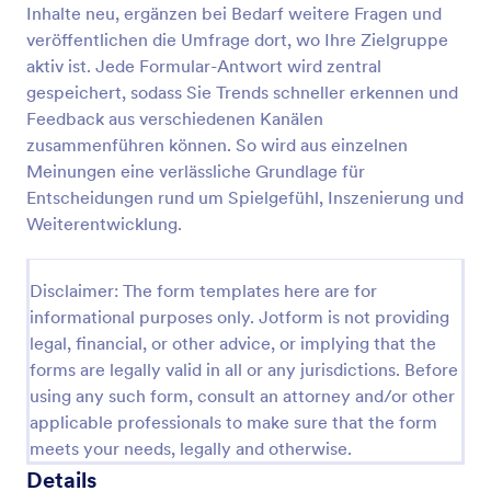
Inhalte neu, ergänzen bei Bedarf weitere Fragen und
Discord Mod Antragsformular
veröffentlichen die Umfrage dort, wo Ihre Zielgruppe
aktiv ist. Jede Formular-Antwort wird zentral
Ein Discord-Moderator-Antragsformular wird von
Benutzern verwendet, um einem Discord-Server als
gespeichert, sodass Sie Trends schneller erkennen und
Administrator beizutreten und die Chat-Aktivitäten
Feedback aus verschiedenen Kanälen
auf dem Server zu überwachen.
zusammenführen können. So wird aus einzelnen
Go to Category:
Gaming Formulare
Meinungen eine verlässliche Grundlage für
Entscheidungen rund um Spielgefühl, Inszenierung und
Vorlage verwenden
Weiterentwicklung.
Vorschau
Disclaimer: The form templates here are for
informational purposes only. Jotform is not providing
legal, financial, or other advice, or implying that the
forms are legally valid in all or any jurisdictions. Before
using any such form, consult an attorney and/or other
applicable professionals to make sure that the form
meets your needs, legally and otherwise.
Details