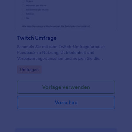
Anfragen außerhalb von Jotform anzeigen oder
speichern möchten. Behalten Sie den Überblick
über die Aufhebung der Sperre-Anfragen für Ihren
Twitch-Kanal mit dem Formular für Twitch Antrag
auf Aufhebung der Sperre von Jotform!
Twitch Umfrage
Sammeln Sie mit dem Twitch-Umfrageformular
Feedback zu Nutzung, Zufriedenheit und
Verbesserungswünschen und nutzen Sie die
Ergebnisse für Community-Management,
Go to Category:
Umfragen
Forschung oder interne Auswertungen in Jotform.
Vorlage verwenden
Vorschau