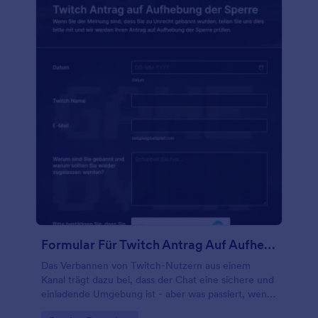
100 kostenlosen Integrationen an andere Konten.
Sparen Sie Zeit, indem Sie mit Jotform von
Papierformularen zu Online-Formularen wechseln.
Formular Für Twitch Antrag Auf Aufhebung Der Sperre
Das Verbannen von Twitch-Nutzern aus einem
Kanal trägt dazu bei, dass der Chat eine sichere und
einladende Umgebung ist - aber was passiert, wenn
jemand das Gefühl hat, zu Unrecht gebannt worden