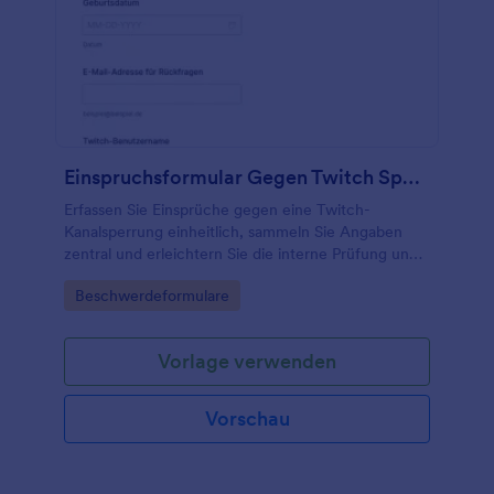
Einspruchsformular Gegen Twitch Sperre
Erfassen Sie Einsprüche gegen eine Twitch-
Kanalsperrung einheitlich, sammeln Sie Angaben
zentral und erleichtern Sie die interne Prüfung und
Nachverfolgung mit einer anpassbaren
Go to Category:
Beschwerdeformulare
Formularvorlage von Jotform.
Vorlage verwenden
Vorschau