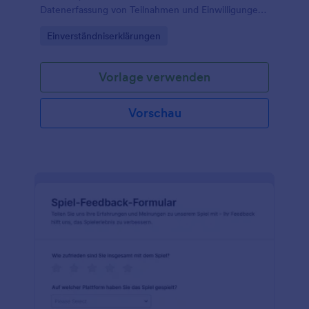
Datenerfassung von Teilnahmen und Einwilligungen
vor Spiel- und Veranstaltungsbeginn und sorgt für
Go to Category:
Einverständniserklärungen
eine nachvollziehbare Dokumentation in Jotform.
Vorlage verwenden
Vorschau