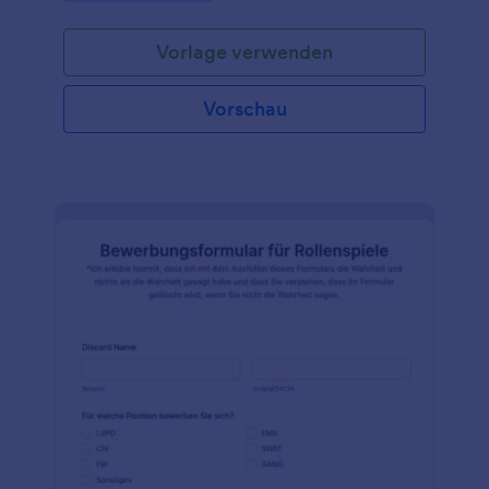
verbannt wurden, über die Chat-Spalte zu erhalten,
verwenden Sie stattdessen unser Twitch-
Vorlage verwenden
Kanalsperre Beschwerdeformular! Wenn ein
Zuschauer der Meinung ist, dass er zu Unrecht aus
dem Chat Ihres Twitch-Kanals verbannt wurde, kann
Vorschau
er seinen Antrag auf Aufhebung der Sperre über Ihr
Formular mit einem beliebigen Gerät einreichen. Sie
erhalten die Eingaben sofort in Ihrem Jotform-Konto
und können sie einfach in Jotform Tabellen oder
Jotform Posteingang anzeigen. Möchten Sie, dass
eingereichte Beschwerden zur Kanalsperre an
anderer Stelle erscheinen? Nutzen Sie die über 100
App-Integrationen von Jotform - Eingaben werden
automatisch an Ihre anderen Online-Konten
gesendet, wie z. B. Google Drive, Dropbox oder
sogar an Ihren Discord-Server! Mit unserem Drag &
Drop Formulargenerator können Sie die Vorlage
auch anpassen, indem Sie weitere Fragen und
Formularfelder hinzufügen, bedingte Logik oder
Widgets einrichten und Ihr Channel-Branding
hochladen. Holen Sie sich mit Leichtigkeit
Kannalsperre Beschwerden und schützen Sie Ihren