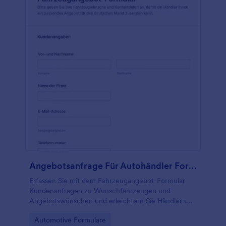
Angebotsanfrage Für Autohändler Formular 🚗
Erfassen Sie mit dem Fahrzeugangebot-Formular
Kundenanfragen zu Wunschfahrzeugen und
Angebotswünschen und erleichtern Sie Händlern
und Fuhrparks die schnelle Datenerfassung und
Go to Category:
Automotive Formulare
Bearbeitung von Formularantworten mit Jotform.