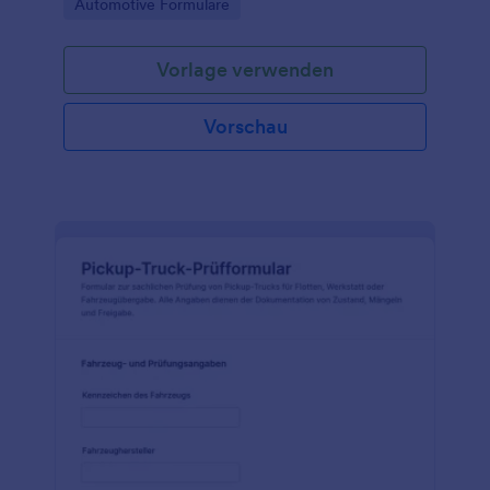
Go to Category:
Automotive Formulare
Vorlage verwenden
Vorschau