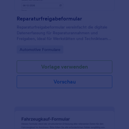
Reparaturfreigabeformular
Reparaturfreigabeformular vereinfacht die digitale
Datenerfassung für Reparaturannahmen und
Freigaben, ideal für Werkstätten und Technikteams,
die Formularantworten zentral verwalten und
Go to Category:
Automotive Formulare
Abläufe rund um Reparaturaufträge koordinieren
möchten.
Vorlage verwenden
Vorschau