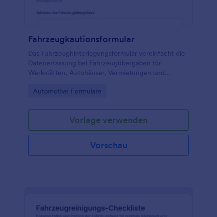
Fahrzeugkautionsformular
Das Fahrzeughinterlegungsformular vereinfacht die
Datenerfassung bei Fahrzeugübergaben für
Werkstätten, Autohäuser, Vermietungen und
Fuhrparks und sorgt mit Jotform für klare Abläufe
Go to Category:
Automotive Formulare
von der Annahme bis zur Abholung.
Vorlage verwenden
Vorschau