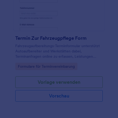
Termin Zur Fahrzeugpflege Form
Fahrzeugaufbereitungs-Terminformular unterstützt
Autoaufbereiter und Werkstätten dabei,
Terminanfragen online zu erfassen, Leistungen
abzustimmen und die Datenerfassung mit Jotform
Go to Category:
Formulare für Terminvereinbarung
Formularvorlagen zentral zu organisieren.
Vorlage verwenden
Vorschau