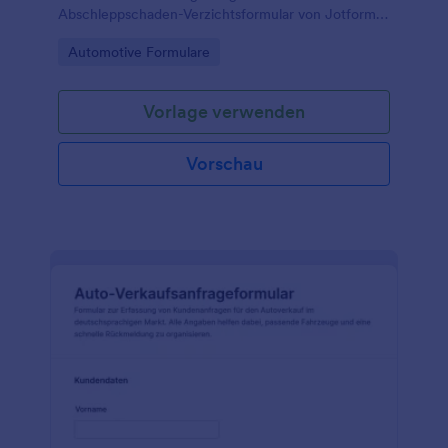
Abschleppschaden-Verzichtsformular von Jotform,
ideal für Abschleppdienste, Werkstätten und
Go to Category:
Automotive Formulare
Fuhrparkbetreiber.
Vorlage verwenden
Vorschau