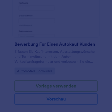
Bewerbung Für Einen Autokauf Kunden
Erfassen Sie Kaufinteressen, Ausstattungswünsche
und Terminwünsche mit dem Auto-
Verkaufsanfrageformular und verbessern Sie die
Datenerfassung für Händlerbetriebe und Autohäuser
Go to Category:
Automotive Formulare
mit Jotform.
Vorlage verwenden
Vorschau