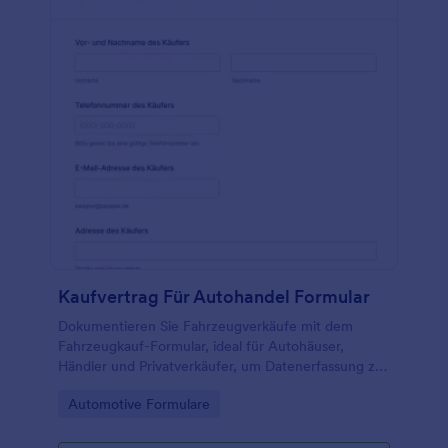
Kaufvertrag Für Autohandel Formular
Dokumentieren Sie Fahrzeugverkäufe mit dem
Fahrzeugkauf-Formular, ideal für Autohäuser,
Händler und Privatverkäufer, um Datenerfassung zu
vereinheitlichen und jede Formularantwort nach
Go to Category:
Automotive Formulare
Übergabe übersichtlich zu verwalten.