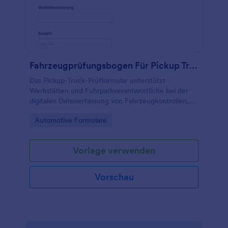
Fahrzeugprüfungsbogen Für Pickup Trucks
Das Pickup-Truck-Prüfformular unterstützt
Werkstätten und Fuhrparkverantwortliche bei der
digitalen Datenerfassung von Fahrzeugkontrollen,
damit Zustände dokumentiert, Freigaben koordiniert
Go to Category:
Automotive Formulare
und Formularantworten in Jotform zentral verwaltet
werden.
Vorlage verwenden
Vorschau