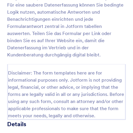
Für eine saubere Datenerfassung können Sie bedingte
Haftungsausschluss Für Fahrzeugschäden Formular
Logik nutzen, automatische Antworten und
Dokumentieren Sie Schadenmeldungen rund um
Benachrichtigungen einrichten und jede
Fahrzeuge mit dem Formular Haftungsausschluss für
Formularantwort zentral in Jotform tabellen
Fahrzeugschäden und bündeln Sie Datenerfassung
auswerten. Teilen Sie das Formular per Link oder
und Formularantworten für Vermietung, Fuhrpark,
binden Sie es auf Ihrer Website ein, damit die
Go to Category:
Automotive Formulare
Werkstatt oder Parkplatzbetrieb in Jotform.
Datenerfassung im Vertrieb und in der
Kundenberatung durchgängig digital bleibt.
Vorlage verwenden
Disclaimer: The form templates here are for
Vorschau
informational purposes only. Jotform is not providing
legal, financial, or other advice, or implying that the
forms are legally valid in all or any jurisdictions. Before
using any such form, consult an attorney and/or other
applicable professionals to make sure that the form
meets your needs, legally and otherwise.
Details