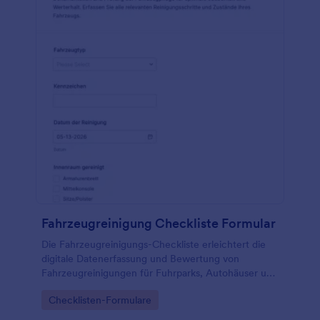
Fahrzeugreinigung Checkliste Formular
Die Fahrzeugreinigungs-Checkliste erleichtert die
digitale Datenerfassung und Bewertung von
Fahrzeugreinigungen für Fuhrparks, Autohäuser und
Aufbereitungsteams mit Jotform Formularvorlagen.
Go to Category:
Checklisten-Formulare