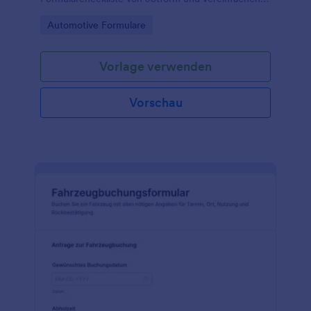
Sie Datenerfassung, Terminplanung und
Go to Category:
Automotive Formulare
Nachverfolgung für Fuhrparks und Werkstätten.
Vorlage verwenden
Vorschau