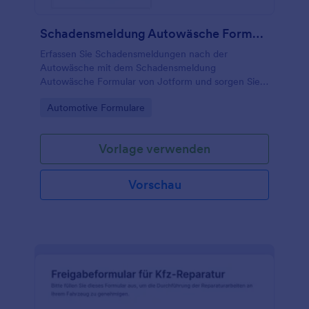
Schadensmeldung Autowäsche Formular
Erfassen Sie Schadensmeldungen nach der
Autowäsche mit dem Schadensmeldung
Autowäsche Formular von Jotform und sorgen Sie
für schnelle Datenerfassung und klare interne
Go to Category:
Automotive Formulare
Abläufe in Waschanlagen und
Aufbereitungsbetrieben.
Vorlage verwenden
Vorschau