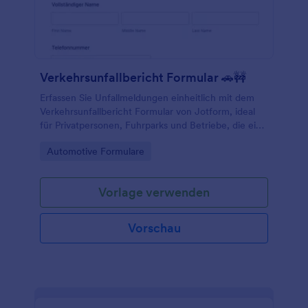
Verkehrsunfallbericht Formular 🚗🚧
Erfassen Sie Unfallmeldungen einheitlich mit dem
Verkehrsunfallbericht Formular von Jotform, ideal
für Privatpersonen, Fuhrparks und Betriebe, die eine
schnelle Datenerfassung und übersichtliche
Go to Category:
Automotive Formulare
Formularantworten benötigen.
Vorlage verwenden
Vorschau