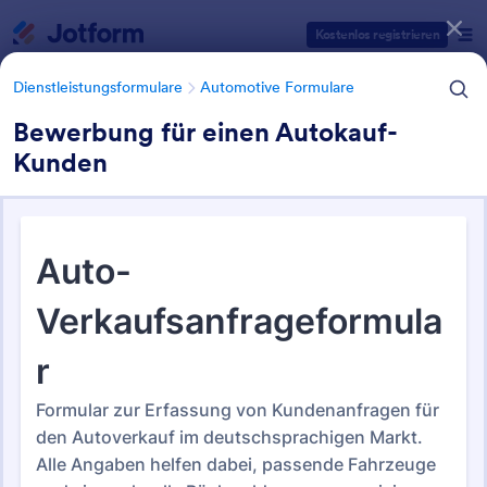
Dialog Start
Kostenlos registrieren
Dienstleistungsformulare
Automotive Formulare
Bewerbung für einen Autokauf-
Kunden
Formularvorlagen Kategorien
Dienstleistungsformulare
Automotive Formulare
Automotive Formulare
61 Vorlagen