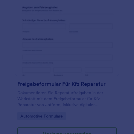
Freigabeformular Für Kfz Reparatur
Dokumentieren Sie Reparaturfreigaben in der
Werkstatt mit dem Freigabeformular für Kfz-
Reparatur von Jotform, inklusive digitaler
Datenerfassung, Unterschrift und zentral
Go to Category:
Automotive Formulare
verwalteten Formular-Antworten.
Vorlage verwenden