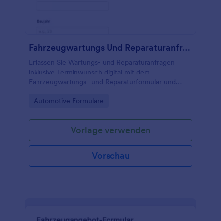
Fahrzeugwartungs Und Reparaturanfrage Formular
Erfassen Sie Wartungs- und Reparaturanfragen
inklusive Terminwunsch digital mit dem
Fahrzeugwartungs- und Reparaturformular und
erleichtern Sie Werkstattplanung, Priorisierung und
Go to Category:
Automotive Formulare
Datenerfassung mit Jotform.
Vorlage verwenden
Vorschau