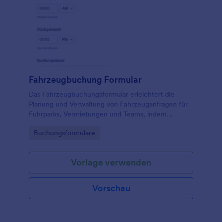
Fahrzeugbuchung Formular
Das Fahrzeugbuchungsformular erleichtert die
Planung und Verwaltung von Fahrzeuganfragen für
Fuhrparks, Vermietungen und Teams, indem
Datenerfassung und jede Formularantwort mit
Go to Category:
Buchungsformulare
Jotform zentral gebündelt werden.
Vorlage verwenden
Vorschau