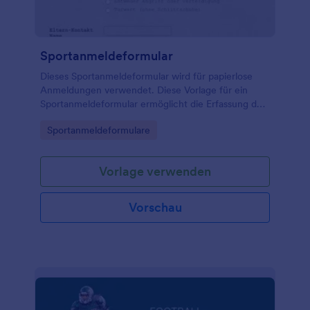
Sportanmeldeformular
Dieses Sportanmeldeformular wird für papierlose
Anmeldungen verwendet. Diese Vorlage für ein
Sportanmeldeformular ermöglicht die Erfassung der
grundlegenden Informationen der Sportler, der
Go to Category:
Sportanmeldeformulare
Fachgebiete und der Verfügbarkeit sowie der
Kontaktinformationen der Eltern der Sportler.
Vorlage verwenden
Vorschau