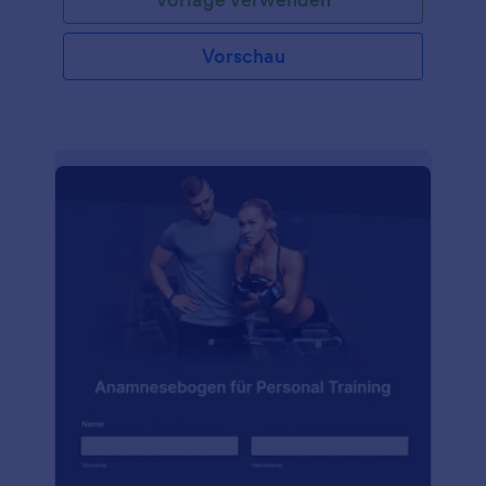
wöchentlicher und täglicher Basis sowie ihre
Trainingsziele erfassen. Das Formular ist mit einem
Teil zur Freigabe und Bestätigung versehen, in dem
Vorschau
der Kunde über die Bedingungen informiert und
gebeten wird, seine Zustimmung zu geben, indem
er das Dokument e-signiert. Die Vorlage ist
reaktionsschnell und vollständig anpassbar. Sie
können über die Drag & Drop-Funktion des
Formulargenerators von Jotform Felder hinzufügen,
entfernen oder ändern, die Farben, Schriftarten und
den Hintergrund ändern, das Formular in mehr als
50 Anwendungen integrieren und es entweder in
Ihre Website einbetten oder als eigenständiges
Formular verwenden.