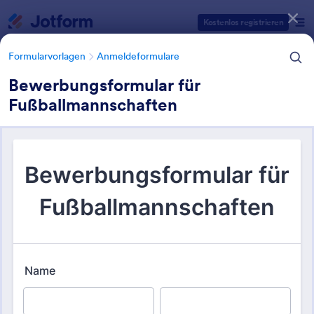
Dialog Start
Kostenlos registrieren
Formularvorlagen
Anmeldeformulare
Bewerbungsformular für
Fußballmannschaften
Formularvorlagen Kategorien
Formularvorlagen
Anmeldeformulare
Sportanmeldeformulare
47 Vorlagen