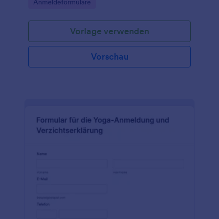
Go to Category:
Anmeldeformulare
über Formularvorlagen.
Vorlage verwenden
Vorschau