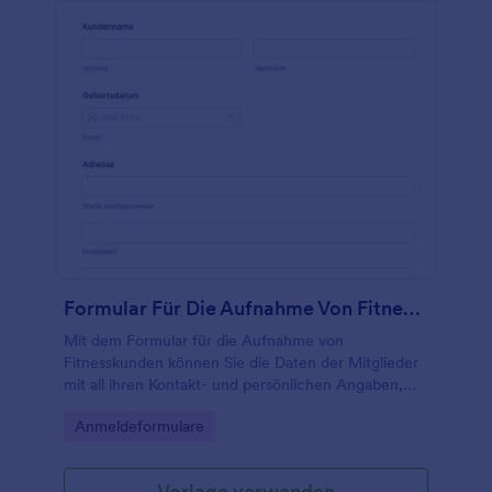
Formular Für Die Aufnahme Von Fitnesskunden
Mit dem Formular für die Aufnahme von
Fitnesskunden können Sie die Daten der Mitglieder
mit all ihren Kontakt- und persönlichen Angaben,
Kontaktinformationen für Notfälle, Gesundheits-
Go to Category:
Anmeldeformulare
und Medikamentenanamnese, Angaben zu
Lebensstil, Ernährung, Schlaf- und
Trainingsgewohnheiten, Verfügbarkeitsstatus auf
Vorlage verwenden