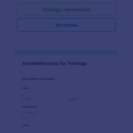
personalisieren! Anmeldungen sind das Lebenselixier
Vorlage verwenden
eines jeden Sportwettbewerbs, egal ob es sich um
ein Camp oder eine Liga handelt, Sie brauchen
Spieler, um zu spielen. Hier kommt unser Football-
Vorschau
Anmeldeformular ins Spiel, mit dem Sie einfach und
schnell Anmeldungen und alle relevanten
Informationen erfassen können. Verwenden Sie
diese Vorlage für die Footballanmeldung, um
Kontaktinformationen, die Position, auf der die
Spieler spielen, und ihre Gesundheitsdaten zu
erfassen. Passen Sie Ihr Formular an die Farben, das
Logo und die Schriftart Ihrer Mannschaft an. Teilen
Sie das Formular dann mit einem Link oder betten
Sie es an einer beliebigen Stelle ein. Sobald ein
Spieler registriert ist, können Sie alle erforderlichen
Informationen von den Eltern und Trainern des
Spielers einholen - und sogar Fotos hinzufügen!
Durch die Verwendung eines Webformulars können
Sie Informationen erfassen, die Sie bisher auf Papier
einreichen mussten. So sparen Sie Zeit, verringern
den Papierverbrauch und erhalten die benötigten
Unterlagen schneller. Außerdem können Sie sich die