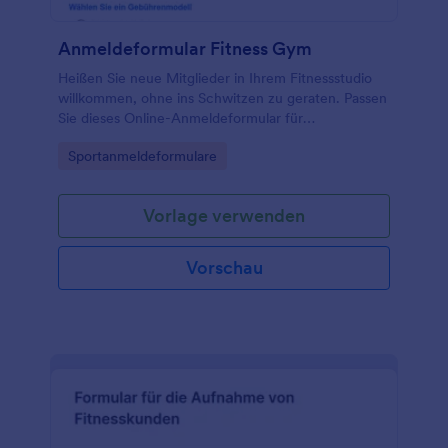
Anmeldeformular Fitness Gym
Heißen Sie neue Mitglieder in Ihrem Fitnessstudio
willkommen, ohne ins Schwitzen zu geraten. Passen
Sie dieses Online-Anmeldeformular für
Fitnessstudios an und betten Sie es auf der Website
Go to Category:
Sportanmeldeformulare
Ihres Fitnessstudios ein, um neue Mitglieder sofort
zu registrieren. Sobald es mit einem Zahlungs-Portal
integriert ist, akzeptiert Ihr Fitnessstudio-
Vorlage verwenden
Anmeldeformular die Online-Zahlungen der
Mitgliedsbeiträge.
Vorschau