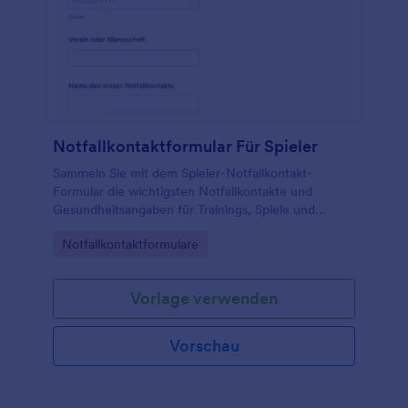
Notfallkontaktformular Für Spieler
Sammeln Sie mit dem Spieler-Notfallkontakt-
Formular die wichtigsten Notfallkontakte und
Gesundheitsangaben für Trainings, Spiele und
Sportcamps und verwalten Sie jede Formularantwort
Go to Category:
Notfallkontaktformulare
zentral in Jotform.
Vorlage verwenden
Vorschau