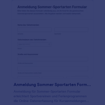
Hintergrund oder fügen Sie weitere Formularfelder
hinzu, um zusätzliche private Informationen von
Ihren Schülern zu erfassen. Integrieren Sie
leistungsstarke Apps von Drittanbietern, um
Antworten mit nur einem Klick an Ihre Konten zu
senden und sie sogar auf jedem Gerät anzuzeigen.
Wenn Sie die Daten Ihrer Studenten sicher
aufbewahren möchten, können Sie sogar unsere
kostenlosen Formularvorlagen mit HIPAA-
freundlichen Funktionen verwenden. Geben Sie
Ihren Schülern die Informationen, die sie benötigen,
mit einem kostenlosen Online-Formular für die
Yoga-Anmeldung und Verzichtserklärung.
Anmeldung Sommer Sportarten Formular
Anmeldung für Sommer-Sportarten Formular
erleichtert Sportvereinen und Ferienprogrammen
die Online-Datenerfassung für Kursanmeldungen