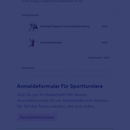
Anmeldeformular Für Sportturniere
Sind Sie gut im Basketball? Mit diesem
Anmeldeformular für ein Basketballturnier können
Sie Teil des Teams werden, das sich online
anmeldet. Die Vorlage für das
Go to Category:
Anmeldeformulare
Turnieranmeldeformular enthält die Angaben, an
welchem Turnier Sie teilnehmen möchten, die
Gesamtkosten und die Spielerinformationen.