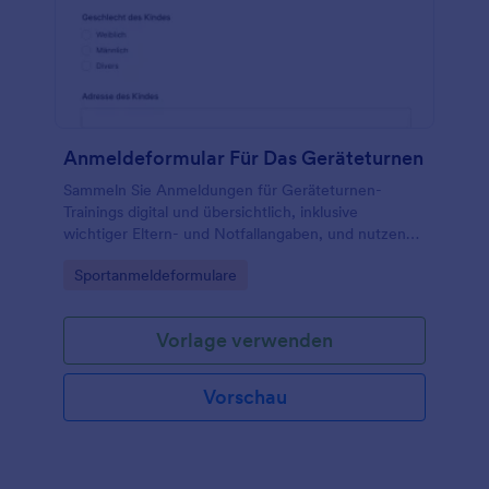
Anmeldeformular Für Das Geräteturnen
Sammeln Sie Anmeldungen für Geräteturnen-
Trainings digital und übersichtlich, inklusive
wichtiger Eltern- und Notfallangaben, und nutzen
Sie die Formularvorlage für Vereine, Turnschulen
Go to Category:
Sportanmeldeformulare
und Sportstätten in Jotform.
Vorlage verwenden
Vorschau