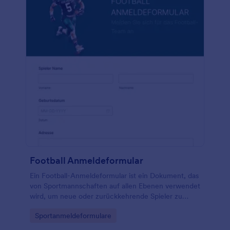
Football Anmeldeformular
Ein Football-Anmeldeformular ist ein Dokument, das
von Sportmannschaften auf allen Ebenen verwendet
wird, um neue oder zurückkehrende Spieler zu
registrieren. Mit diesem kostenlosen Football-
Go to Category:
Sportanmeldeformulare
Anmeldeformular können Sie das Anmeldeformular
Ihrer Sportmannschaft schnell und einfach