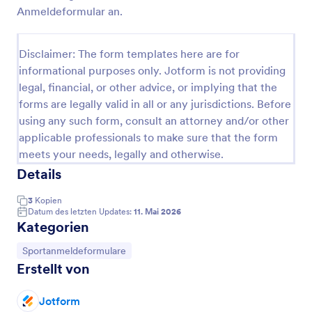
Anmeldeformular an.
Fitness Hooping
Kein Bock mehr auf Diäten und langweilige
Disclaimer: The form templates here are for
Worksouts? Wenig Zeit und keine Motivation für
informational purposes only. Jotform is not providing
große Veränderungen? Christiane Meyer bietet
jeden Donnerstag eine knackige 30 Minuten Fitness
legal, financial, or other advice, or implying that the
Go to Category:
Sportanmeldeformulare
Hooping Einheit inklusive Warm-up & Cool Down.
forms are legally valid in all or any jurisdictions. Before
Gemeinsam und zu guter Musik macht Bewegung
using any such form, consult an attorney and/or other
einfach mehr Spaß! Alles was du brauchst ist dein
applicable professionals to make sure that the form
Vorlage verwenden
Hula Hoop Reifen und eine stabile
meets your needs, legally and otherwise.
Internetverbindung.
Details
Vorschau
3
Kopien
Datum des letzten Updates:
11. Mai 2026
Kategorien
Zur Kategorie:
Sportanmeldeformulare
Erstellt von
Jotform