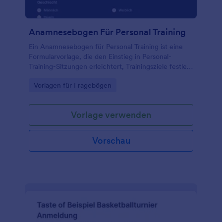
Anamnesebogen Für Personal Training
Ein Anamnesebogen für Personal Training ist eine
Formularvorlage, die den Einstieg in Personal-
Training-Sitzungen erleichtert, Trainingsziele festlegt
und hilft, trainingsbedingte Verletzungen
Go to Category:
Vorlagen für Fragebögen
vorzubeugen.
Vorlage verwenden
Vorschau