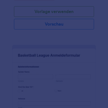
Badminton-Mannschaften aller Ligen verwendet
werden, um bei der Organisation ihres Vereins und
Vorlage verwenden
ihrer Mannschaft zu helfen. Es ist sowohl für
Amateure als auch für Profis ideal. Fügen Sie
einfach Ihr Logo hinzu, ändern Sie das Farbschema
Vorschau
oder fügen Sie ein Hintergrundbild hinzu, das zu
Ihrer Marke passt. Vergessen Sie nicht, die Fragen
anzupassen, um die benötigten Informationen zu
sammeln, und integrieren Sie Ihr Formular in über
100 beliebte Plattformen, darunter Google Drive
und Dropbox. Beschleunigen Sie den Fortschritt mit
den Funktionen von Jotform ohne
Programmierkenntnisse. Sie brauchen keinen
unordentlichen Papierkram mehr!