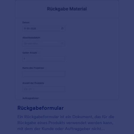
Produktname, die Produkt-ID, der Preis, die Menge
und der Betrag angezeigt. Mithilfe der
Feldbedingung Aktualisieren und Berechnen wird
die Spalte Preis mit der Spalte Menge multipliziert,
um den Produktbetrag zu erhalten. Diese
Formularvorlage verwendet auch das
Formularberechnungs-Widget, um den
Gesamtbetrag zu ermitteln, indem alle
Zwischensummen aus den verschiedenen
Kategorien addiert und die Versandgebühren
hinzugefügt werden. Mithilfe des Widgets
Eindeutige ID generiert diese Formularvorlage eine
eindeutige Bestellnummer für jede Antwort.
Rückgabeformular
Ein Rückgabeformular ist ein Dokument, das für die
Rückgabe eines Produkts verwendet werden kann,
mit dem der Kunde oder Auftraggeber nicht