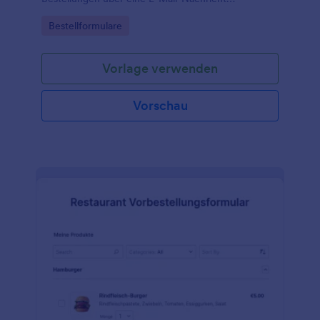
aufzugeben.
Go to Category:
Bestellformulare
Vorlage verwenden
Vorschau