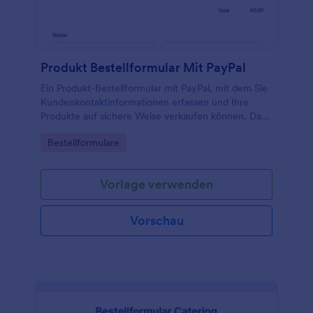
Produkt Bestellformular Mit PayPal
Ein Produkt-Bestellformular mit PayPal, mit dem Sie
Kundenkontaktinformationen erfassen und Ihre
Produkte auf sichere Weise verkaufen können. Das
Formular bietet Kunden die Möglichkeit,
Go to Category:
Bestellformulare
Produktbilder anzuzeigen, Größen und Farben
auszuwählen und aus den Mengenoptionen zu
wählen. Fügen Sie Ihr Logo, Bilder, Schriftarten und
Vorlage verwenden
Farben hinzu und fügen Sie das Formular entweder
auf der Website Ihres Unternehmens ein oder
verwenden Sie es als eigenständiges Formular.
Vorschau