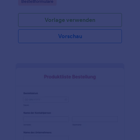
Go to Category:
Bestellformulare
Vorlage verwenden
Vorschau