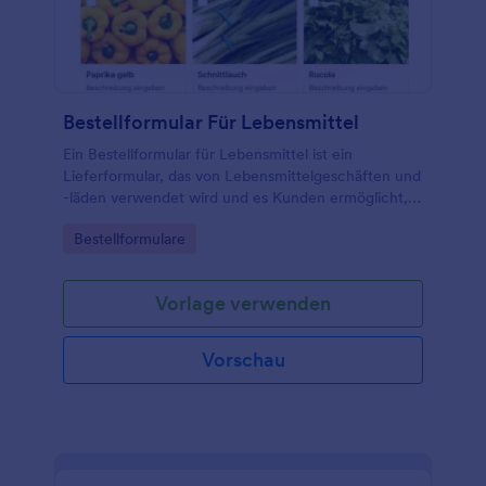
Bestellformular Für Lebensmittel
Ein Bestellformular für Lebensmittel ist ein
Lieferformular, das von Lebensmittelgeschäften und
-läden verwendet wird und es Kunden ermöglicht,
ein Produkt zu kaufen, das ihnen normalerweise von
Go to Category:
Bestellformulare
einem Lieferdienst geliefert wird.
Vorlage verwenden
Vorschau