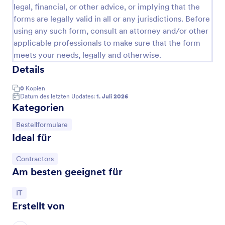
legal, financial, or other advice, or implying that the
forms are legally valid in all or any jurisdictions. Before
using any such form, consult an attorney and/or other
applicable professionals to make sure that the form
meets your needs, legally and otherwise.
Details
0
Kopien
Datum des letzten Updates:
1. Juli 2026
Kategorien
Zur Kategorie:
Bestellformulare
Kuchenfabrik Bestellformular
Ideal für
Sammeln Sie Kuchenbestellungen online mit diesem
Bestellformular für Konditoreien.
Zur Kategorie:
Contractors
Am besten geeignet für
Go to Category:
Bestellformulare
Zur Kategorie:
IT
Erstellt von
Vorlage verwenden