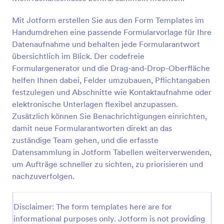
Einfaches Bestellformular
Mit Jotform erstellen Sie aus den Form Templates im
Ein einfaches Bestellformular ist eine Formvorlage,
Handumdrehen eine passende Formularvorlage für Ihre
die es Unternehmen ermöglicht, Bestellungen
Datenaufnahme und behalten jede Formularantwort
effizient und reibungslos entgegenzunehmen.
übersichtlich im Blick. Der codefreie
Einfach anzupassen und zu verwenden, löst es
Formulargenerator und die Drag-and-Drop-Oberfläche
Go to Category:
Bestellformulare
Probleme mit unübersichtlichen Bestellvorgängen
helfen Ihnen dabei, Felder umzubauen, Pflichtangaben
und ineffizienten Prozessen. Holen Sie sich jetzt Ihr
Bestellformular und optimieren Sie Ihr
festzulegen und Abschnitte wie Kontaktaufnahme oder
Vorlage verwenden
Bestellungsmanagement!
elektronische Unterlagen flexibel anzupassen.
Zusätzlich können Sie Benachrichtigungen einrichten,
Vorschau
damit neue Formularantworten direkt an das
zuständige Team gehen, und die erfasste
Datensammlung in Jotform Tabellen weiterverwenden,
um Aufträge schneller zu sichten, zu priorisieren und
nachzuverfolgen.
Disclaimer: The form templates here are for
informational purposes only. Jotform is not providing