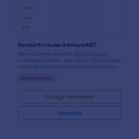
Ihnen helfen, Ihr Unternehmen in Ordnung zu
halten.
Kontaktformular AdmeyerART
Wer ein Gemälde vom Foto digital und günstig
erstellt haben möchte, kann hier ein Foto hochladen
und erhält eine kostenlose Ansichtsdatei zum Druck
auf Leinwand.
Go to Category:
Bestellformulare
Vorlage verwenden
Vorschau