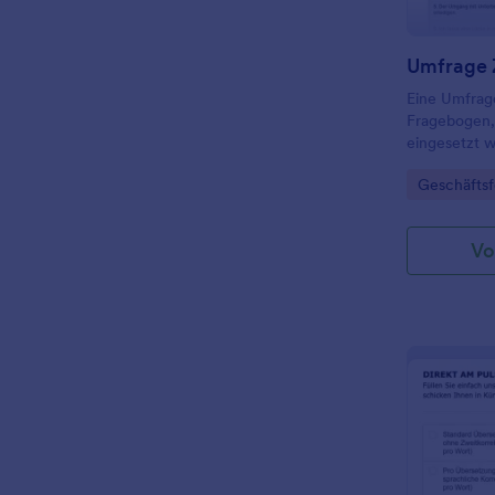
Umfrage
Eine Umfrag
Fragebogen,
eingesetzt w
gut ihre Mit
Go to Cate
Geschäftsf
wie sie sie 
Vo