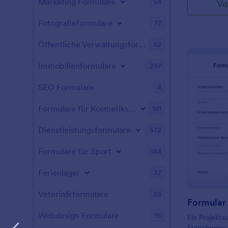
Marketing Formulare
54
Vo
Fotografieformulare
77
Öffentliche Verwaltungsformulare
42
Immobilienformulare
297
SEO Formulare
4
Formulare für Kosmetikstudios
181
Dienstleistungsformulare
572
Formulare für Sport
184
Ferienlager
37
Veterinärformulare
26
Formular 
Webdesign Formulare
15
Ein Projekta
Fragebogen, 