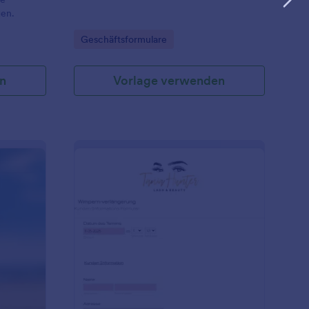
gen.
Go to Category:
Geschäftsformulare
n
Vorlage verwenden
ontaktformular M80
: Wimpernverlängerun
Vorschau