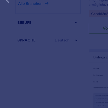
Alle Branchen
ermöglicht, 
neuen oder 
Go to Cate
Geschäftsf
zukünftige P
BERUFE
Vo
SPRACHE
Deutsch