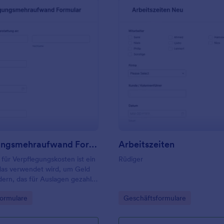
: Verpflegungsmehraufwand Formular
: Ar
Vorschau
Vorschau
Verpflegungsmehraufwand Formular
Arbeitszeiten
 für Verpflegungskosten ist ein
Rüdiger
as verwendet wird, um Geld
ern, das für Auslagen gezahlt
gory:
Go to Category:
ormulare
Geschäftsformulare