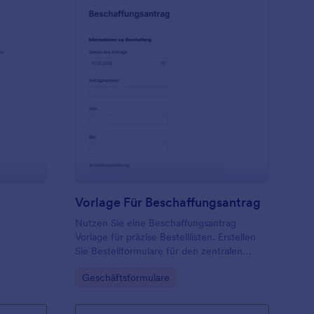
beitszeiten
: Vorlage Für Beschaf
Vorschau
Vorlage Für Beschaffungsantrag
Nutzen Sie eine Beschaffungsantrag
Vorlage für präzise Bestelllisten. Erstellen
Sie Bestellformulare für den zentralen
Einkauf — einfach und effizient mit
Go to Category:
Geschäftsformulare
Bestellscheine Vorlagen.