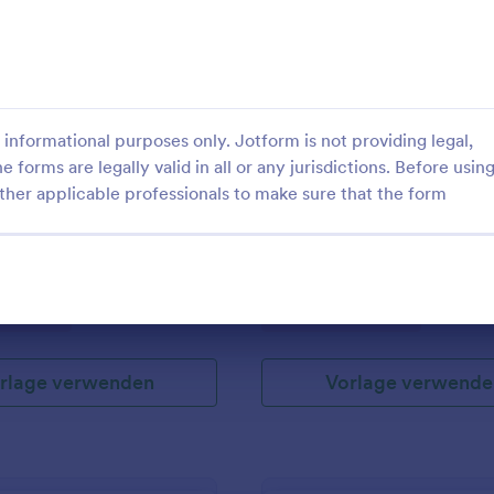
: Satra Containerdienst Anfrageformular
: N
Vorschau
Vorschau
informational purposes only. Jotform is not providing legal,
e forms are legally valid in all or any jurisdictions. Before usin
ther applicable professionals to make sure that the form
Satra Containerdienst Anfrageformular
ormular für Container-Dienste.
Hier das Jot-form, bitte einmal au
die Erfassung von
chen.
gory:
Go to Category:
ormulare
Geschäftsformulare
rlage verwenden
Vorlage verwende