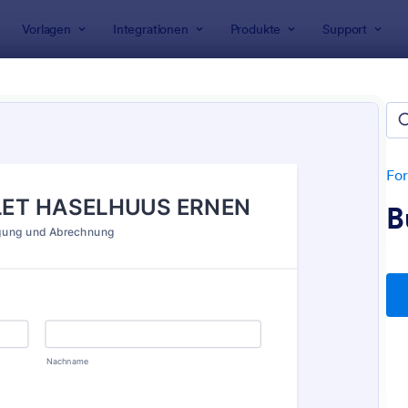
Vorlagen
Integrationen
Produkte
Support
rlagen
Geschäftsformulare
häftsformulare
en
For
B
: Vorlage: Registrieren Sie Ihr Unternehmen
: A
Vorschau
Vorschau