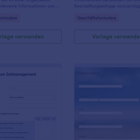
relevante Informationen von
Beschaffungsanfrage vorzuschla
bestehenden Kunden für
gory:
Go to Category:
ormulare
Geschäftsformulare
rojekte zu sammeln.
rlage verwenden
Vorlage verwende
: Umfrage Zum Zeitmanagement
: K
Vorschau
Vorschau