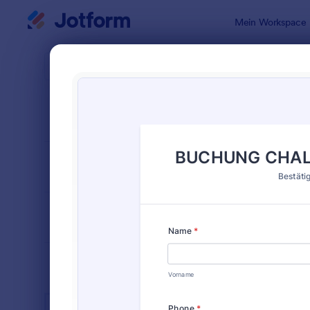
Dialog Start
Mein Workspace
Formularvo
Gesc
SORTIEREN NACH
Beliebt
617 Vorlag
FORMULARLAYOUT
Klassisch
KATEGORIEN
BRANCHEN
Werbeformulare
31