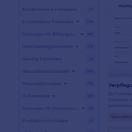
Kundenservice Formulare
67
E-Commerce Formulare
246
Formulare für Bildungseinrichtungen
816
Unterhaltungsformulare
178
Gaming Formulare
22
Gesundheitsformulare
965
Personalformulare
778
Ein Formular
IT-Formulare
129
Dokument, d
zurückzuford
Formulare für Versicherungen
65
wurde.
Go to Cate
Geschäftsf
Produktionsformulare
10