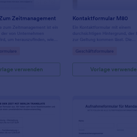
 Zum Zeitmanagement
Kontaktformular M80
e zum Zeitmanagement ist ein
Ein Kontaktformular mit einem
 der von Unternehmen
durchsichtigen Hintergrund, der I
ird, um herauszufinden, wie
zur Geltung kommen lässt. Die
arbeiter ihre Zeit managen und
Hintergrundbilder und Felder kön
gory:
Go to Category:
ormulare
Geschäftsformulare
persönlich nutzen.
unserem Drag&Drop Formular Bui
problemlos angepasst werden, da
Formular genau zu Ihrer Webseite
rlage verwenden
Vorlage verwende