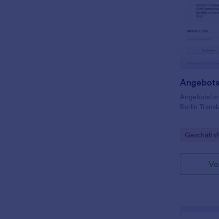
Angebotsfor
Berlin Transl
Go to Cate
Geschäftsf
Vo