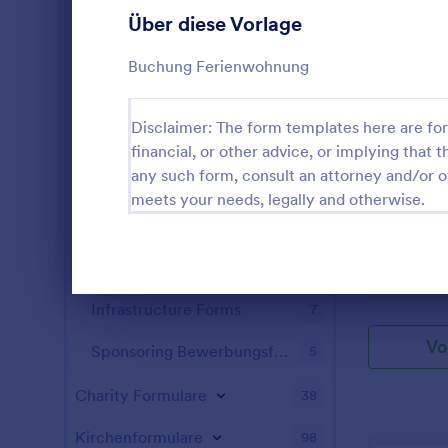
Konferenzanmeldeformulare
24
Über diese Vorlage
Zwischenfallreporte mit Mitarbeitern
24
Buchung Ferienwohnung
Transportanfrageformulare
23
Disclaimer: The form templates here are for 
Reisebuchungsformulare
20
financial, or other advice, or implying that th
any such form, consult an attorney and/or o
Meeting Formulare
15
meets your needs, legally and otherwise.
Nützliches F
Steuerformulare
15
Erleichtert 
Kundenwüns
Lieferantenantragsformulare
12
Go to Cate
Geschäftsf
Dialog Ende
Infrastructure Forms
7
Vo
Sponsoring Bewerbungsformular
5
Charity Formulare
38
Kirchenformulare
98