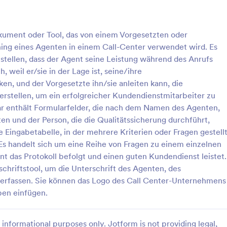
: Detailliertes Kontaktformular Auf Deutsch
: S
Vorschau
Vorschau
okument oder Tool, das von einem Vorgesetzten oder
ining eines Agenten in einem Call-Center verwendet wird. Es
tellen, dass der Agent seine Leistung während des Anrufs
h, weil er/sie in der Lage ist, seine/ihre
n, und der Vorgesetzte ihn/sie anleiten kann, die
Detailliertes Kontaktformular Auf Deutsch
rstellen, um ein erfolgreicher Kundendienstmitarbeiter zu
ertes deutsches Kontaktformular
Ein sehr schönes Kontaktformular
ar enthält Formularfelder, die nach dem Namen des Agenten,
Briefumschlag-Design. Es hat
n und der Person, die die Qualitätssicherung durchführt,
nebeneinander liegende Felder 
 Eingabetabelle, in der mehrere Kriterien oder Fragen gestell
funktioniert auch auf mobilen Ge
. Es handelt sich um eine Reihe von Fragen zu einem einzelnen
gory:
Go to Category:
mulare
Kontaktformulare
passt perfekt zu Ihrer schicken W
nt das Protokoll befolgt und einen guten Kundendienst leistet.
hriftstool, um die Unterschrift des Agenten, des
rlage verwenden
Vorlage verwende
 erfassen. Sie können das Logo des Call Center-Unternehmens
ben einfügen.
informational purposes only. Jotform is not providing legal,