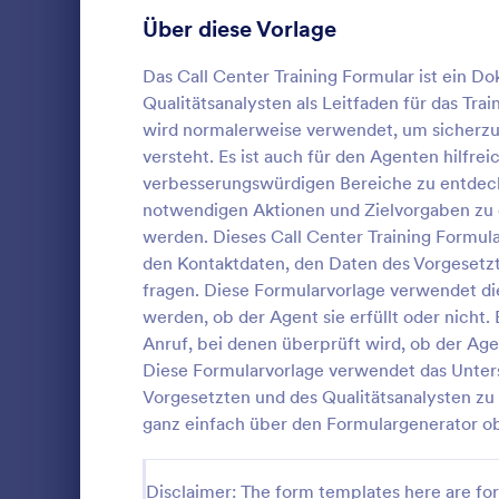
Über diese Vorlage
Vorlagen für Fragebögen
371
Anmeldeformulare
Das Call Center Training Formular ist ein D
85
Qualitätsanalysten als Leitfaden für das Tra
Abstimmung
35
wird normalerweise verwendet, um sicherzus
versteht. Es ist auch für den Agenten hilfreic
Abstract-Formulare
11
verbesserungswürdigen Bereiche zu entdecke
notwendigen Aktionen und Zielvorgaben zu e
Genehmigungsformulare
91
Ein detailli
werden. Dieses Call Center Training Formul
Bewertungsformulare
den Kontaktdaten, den Daten des Vorgesetzte
74
fragen. Diese Formularvorlage verwendet die
Anwesenheitsformulare
11
werden, ob der Agent sie erfüllt oder nicht
Go to Cate
Kontaktfor
Anruf, bei denen überprüft wird, ob der Age
Audit Formulare
63
Diese Formularvorlage verwendet das Untersc
Vo
Vorgesetzten und des Qualitätsanalysten zu
Autorisierungsformulare
79
ganz einfach über den Formulargenerator o
Award-Formulare
16
Disclaimer: The form templates here are for 
Black Friday Formulare
32