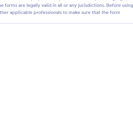
e forms are legally valid in all or any jurisdictions. Before usin
ther applicable professionals to make sure that the form
: Kontaktformular E.E.69
: K
Vorschau
Vorschau
rmular E.E.69
Kontaktformular
 schwarzes Kontaktformular
Sprechen Sie Deutsch? No? no p
German Contact Us form. Web s
amschutz
friendly. All purpose for simple us
gory:
Go to Category:
mulare
Kontaktformulare