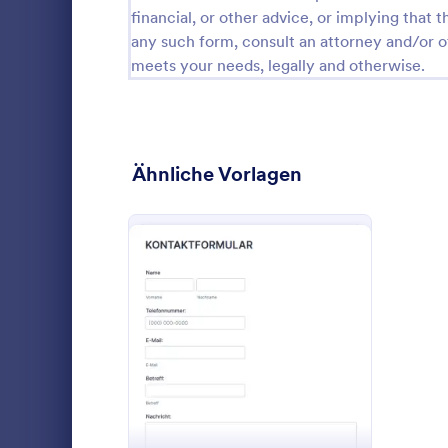
financial, or other advice, or implying that th
Formulare für Berechnungen
17
any such form, consult an attorney and/or o
meets your needs, legally and otherwise.
Stornierungsformulare
31
Check-in Formulare
14
Check-Out Formulare
3
Ähnliche Vorlagen
Checklisten-Formulare
367
Weihnachtsformulare
48
Kontaktfo
Anspruchsformulare
29
Schlichtes,
Coaching Formulare
10
: Kontaktformular Mit Sp
Vorschau
Bestätigungsformulare
17
Go to Cate
Kontaktfor
Consulting-Formulare
13