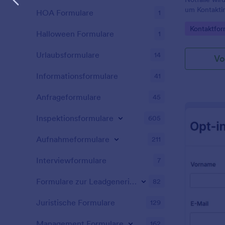
um Kontaktin
HOA Formulare
1
Kunden, Lie
Go to Cate
Kontaktfor
Personen zu 
Halloween Formulare
1
geschäftliche
könnten.
Urlaubsformulare
14
Vo
Informationsformulare
41
Anfrageformulare
45
Inspektionsformulare
605
Aufnahmeformulare
211
Interviewformulare
7
Formulare zur Leadgenerierung
82
Juristische Formulare
129
Management Formulare
162