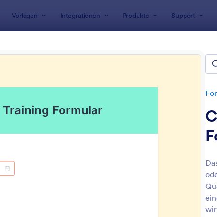
Vorlagen
Integrationen
Produkte
Support
rlagen
aktformulare
etet 209 Kontaktformulare
For
C
F
Das
ode
: Kontaktformular Mit Spamschutz
: A
Vorschau
Vorschau
Qua
ein
wir