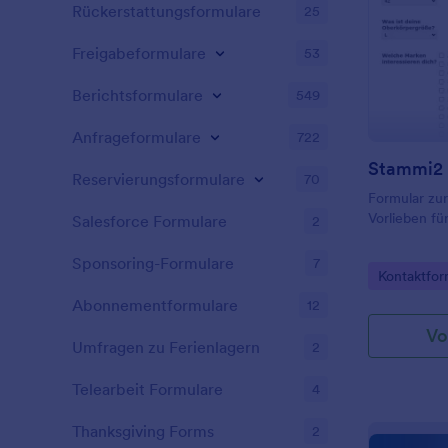
Rückerstattungsformulare
25
Freigabeformulare
53
Berichtsformulare
549
Anfrageformulare
722
Stammi2
Reservierungsformulare
70
Formular zu
Vorlieben fü
Salesforce Formulare
2
Sponsoring-Formulare
7
Go to Cate
Kontaktfor
Abonnementformulare
12
Vo
Umfragen zu Ferienlagern
2
Telearbeit Formulare
4
Thanksgiving Forms
2