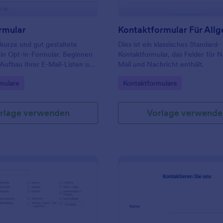
rmular
e kurze und gut gestaltete
Dies ist ein klassisches Standard-
ein Opt-in-Formular. Beginnen
Kontaktformular, das Felder für 
Aufbau Ihrer E-Mail-Listen und
Mail und Nachricht enthält.
ie E-Mail-Kampagnen
gory:
Go to Category:
mulare
Kontaktformulare
über Opt-in-Vorlagen!
rlage verwenden
Vorlage verwende