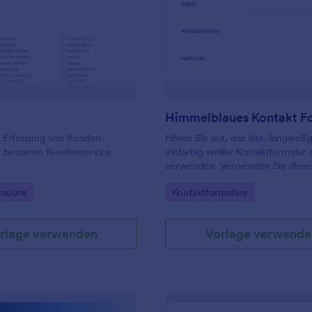
: Stammi2
: H
Vorschau
Vorschau
Himmelblaues Kontakt F
r Erfassung von Kunden-
Hören Sie auf, das alte, langweil
r besseren Kundenservice
einfarbig weiße Kontaktformular 
verwenden. Verwenden Sie diese
himmelblaue Kontaktformular.
gory:
Go to Category:
mulare
Kontaktformulare
rlage verwenden
Vorlage verwende