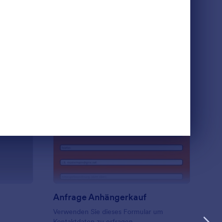
n
Vorlage verwenden
uto Ankauf
: Anfrage Anhängerka
Vorschau
Anfrage Anhängerkauf
Verwenden Sie dieses Formular um
Kontaktdaten zu erfragen.