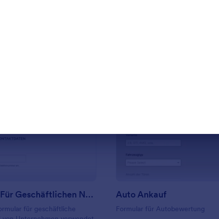
rlage verwenden
Vorlage verwende
: Formular Für Geschäftlichen Notfallkontakt
: A
Vorschau
Vorschau
Formular Für Geschäftlichen Notfallkontakt
Auto Ankauf
ormular für geschäftliche
Formular für Autobewertung
rd von Unternehmen verwendet,