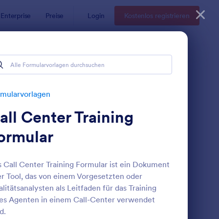
Enterprise
Preise
Login
Kostenlos registrieren
mularvorlagen
all Center Training
ormular
 Call Center Training Formular ist ein Dokument
r Tool, das von einem Vorgesetzten oder
llgemeines Datei Upload Formular
: Support Kontaktform
Vorschau
litätsanalysten als Leitfaden für das Training
es Agenten in einem Call-Center verwendet
d.