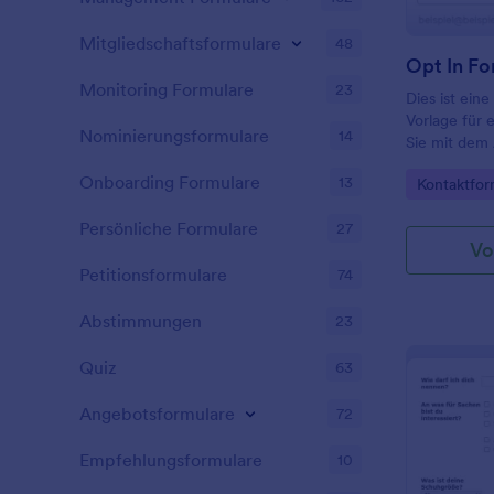
Mitgliedschaftsformulare
48
Opt In Fo
Monitoring Formulare
23
Dies ist ein
Vorlage für 
Nominierungsformulare
14
Sie mit dem 
versenden S
Onboarding Formulare
13
Go to Cate
Kontaktfor
automatisch 
Persönliche Formulare
27
Vo
Petitionsformulare
74
Abstimmungen
23
Quiz
63
Angebotsformulare
72
Empfehlungsformulare
10