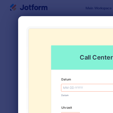
Dialog Start
Mein Workspace
Formularvo
Kont
SORTIEREN NACH
Beliebt
Jotform bi
FORMULARLAYOUT
Klassisch
KATEGORIEN
Bestellformulare
719
Anmeldeformulare
676