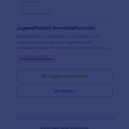
Jugendfreizeit Anmeldeformular
Sammeln Sie Anmeldungen für Zeltlager und
Jugendfreizeiten mit dem Jugendfreizeit-
Anmeldeformular und behalten Sie Datenerfassung,
Erreichbarkeit der Erziehungsberechtigten und
Go to Category:
Anmeldeformulare
organisatorische Angaben an einem Ort.
Vorlage verwenden
Vorschau