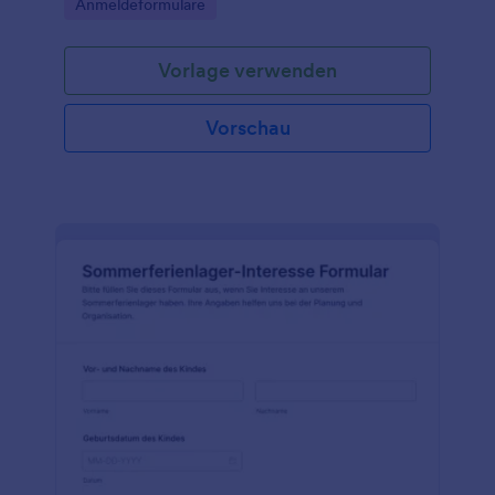
Go to Category:
Anmeldeformulare
Formularantwort.
Vorlage verwenden
Vorschau