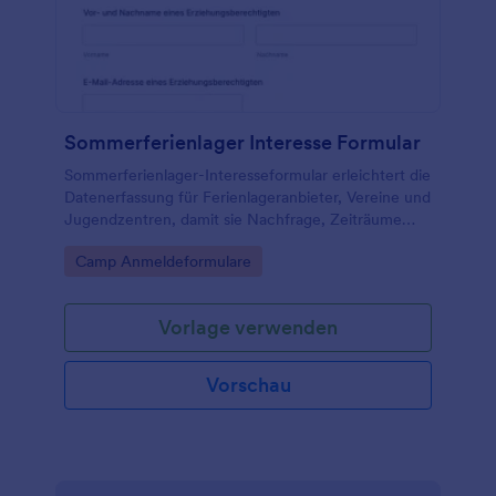
Sommerferienlager Interesse Formular
Sommerferienlager-Interesseformular erleichtert die
Datenerfassung für Ferienlageranbieter, Vereine und
Jugendzentren, damit sie Nachfrage, Zeiträume
und Programmwünsche frühzeitig bündeln und die
Go to Category:
Camp Anmeldeformulare
Planung sicher vorbereiten.
Vorlage verwenden
Vorschau