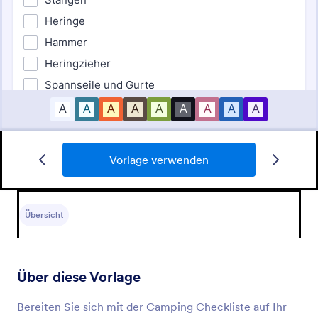
Vorlage verwenden
Camping Logbuch Vorlage
Ein Campinglogbuch wird verwendet, um die
Aktivitäten, Campingereignisse und die während
Übersicht
eines Campingausflugs konsumierten Lebensmittel
zu verfolgen.
Go to Category:
Ferienlager
Über diese Vorlage
Vorlage verwenden
Bereiten Sie sich mit der Camping Checkliste auf Ihr