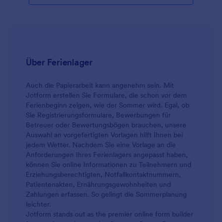
medizinische Formular für das Sommercamp so an,
dass es alle zusätzlichen Details enthält, die
erforderlich sind, um Unfälle zu vermeiden und die
Gesundheit der Teilnehmer zu schützen. Sie können
dieses Formular HIPAA-konform gestalten, um
sensible Gesundheitsdaten zu schützen.
Über Ferienlager
Auch die Papierarbeit kann angenehm sein. Mit
Jotform erstellen Sie Formulare, die schon vor dem
Ferienbeginn zeigen, wie der Sommer wird. Egal, ob
Sie Registrierungsformulare, Bewerbungen für
Betreuer oder Bewertungsbögen brauchen, unsere
Auswahl an vorgefertigten Vorlagen hilft Ihnen bei
jedem Wetter. Nachdem Sie eine Vorlage an die
Anforderungen Ihres Ferienlagers angepasst haben,
können Sie online Informationen zu Teilnehmern und
Erziehungsberechtigten, Notfallkontaktnummern,
Patientenakten, Ernährungsgewohnheiten und
Zahlungen erfassen. So gelingt die Sommerplanung
leichter.
Jotform stands out as the premier online form builder