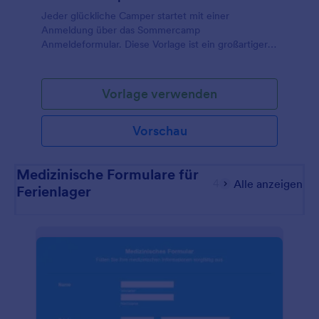
Jeder glückliche Camper startet mit einer
Anmeldung über das Sommercamp
Anmeldeformular. Diese Vorlage ist ein großartiger
Start, um die Informationen der Teilnehmer für das
nächste Sommercamp zu sammeln. Sie ist anpassbar
und Sie können passende Fragen zu Ihrem
Vorlage verwenden
Sommercamp stellen. Wenn Sie Gebühren
verlangen, können Sie diese mit einer
Vorschau
Zahlungsintegration direkt über das Formular
einholen. Jotform bietet auch HIPAA Compliance,
wenn Sie sensible Gesundheitsdaten über Ihr
Medizinische Formulare für
Formular erfassen.
4
Alle anzeigen
Ferienlager