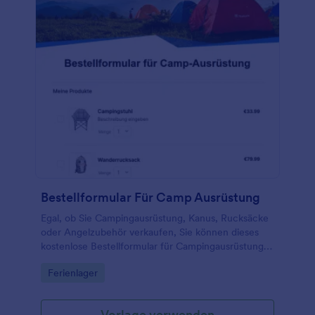
Bestellformular Für Camp Ausrüstung
Egal, ob Sie Campingausrüstung, Kanus, Rucksäcke
oder Angelzubehör verkaufen, Sie können dieses
kostenlose Bestellformular für Campingausrüstung
verwenden, um auf einfache Weise
Go to Category:
Ferienlager
Abenteuerprodukte über Ihre Website zu verkaufen.
Vorlage verwenden