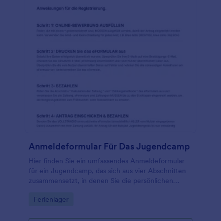
Anmeldeformular Für Das Jugendcamp
Hier finden Sie ein umfassendes Anmeldeformular
für ein Jugendcamp, das sich aus vier Abschnitten
zusammensetzt, in denen Sie die persönlichen
Daten und Kontaktdaten des Anmelders, die
Go to Category:
Ferienlager
Kontaktdaten der Eltern und die Kontaktdaten für
Notfälle, eine ausführliche medizinische Anamnese
und die Zustimmung zu den Geschäftsbedingungen