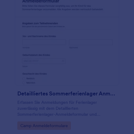
Detailliertes Sommerferienlager Anmeldeformular
Erfassen Sie Anmeldungen für Ferienlager
zuverlässig mit dem Detaillierten
Sommerferienlager-Anmeldeformular und
vereinfachen Sie Datenerhebung und Formular-
Go to Category:
Camp Anmeldeformulare
Antworten für Vereine, Jugendzentren und
Veranstalter mit Jotform.