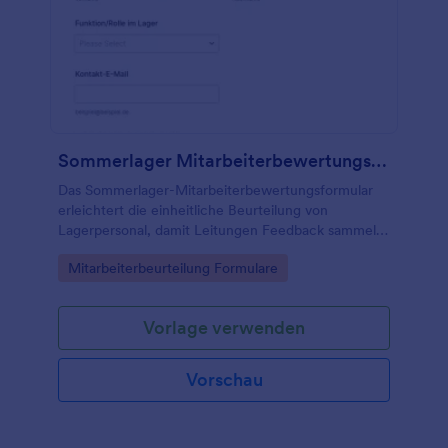
Sommerlager Mitarbeiterbewertungsbogen
Das Sommerlager-Mitarbeiterbewertungsformular
erleichtert die einheitliche Beurteilung von
Lagerpersonal, damit Leitungen Feedback sammeln,
Entscheidungen zum erneuten Einsatz treffen und
Go to Category:
Mitarbeiterbeurteilung Formulare
Auswertungen für kommende Durchgänge
vorbereiten können.
Vorlage verwenden
Vorschau