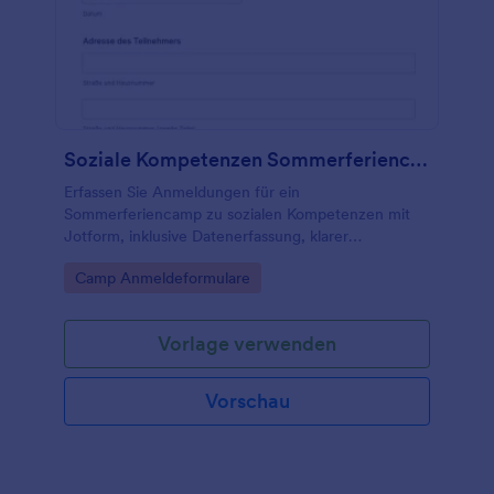
Soziale Kompetenzen Sommerferiencamp Formular
Erfassen Sie Anmeldungen für ein
Sommerferiencamp zu sozialen Kompetenzen mit
Jotform, inklusive Datenerfassung, klarer
Einwilligungen und zentraler Verwaltung jeder
Go to Category:
Camp Anmeldeformulare
Formular-Antwort für Veranstalter, Vereine und
Bildungseinrichtungen.
Vorlage verwenden
Vorschau