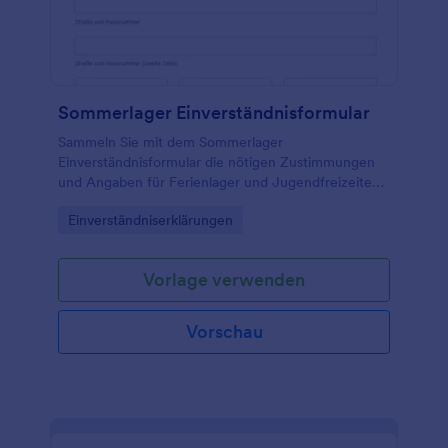
Sommerlager Einverständnisformular
Sammeln Sie mit dem Sommerlager
Einverständnisformular die nötigen Zustimmungen
und Angaben für Ferienlager und Jugendfreizeiten,
damit Organisationsteams Teilnehmende sicher
Go to Category:
Einverständniserklärungen
planen, informieren und die Datenaufnahme über
Jotform bündeln können.
Vorlage verwenden
Vorschau