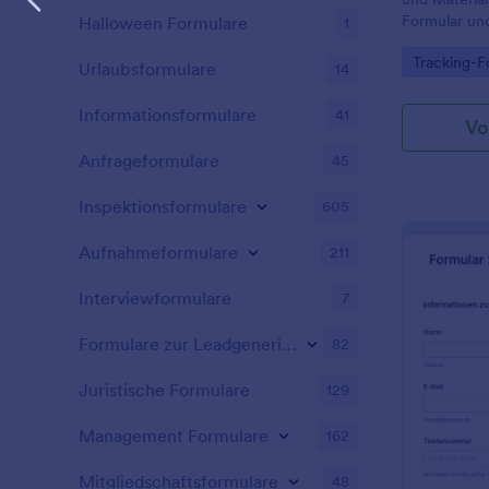
Sie mit der 
Formular und
Halloween Formulare
1
Unterschrift
Datenerfassu
Unterschrift
Go to Cate
Tracking-F
Baustellenlo
Vereinbarun
Urlaubsformulare
14
Jotform.
Einverständn
Zusammenhan
Informationsformulare
41
Vo
Aufgaben erf
außerdem ein
Anfrageformulare
45
beliebten A
Drive, Sales
Inspektionsformulare
605
eine optimi
sicherstellt,
Aufnahmeformulare
211
zugänglich u
Jotform könn
Interviewformulare
7
vereinfachen
organisiert b
Formulare zur Leadgenerierung
82
Juristische Formulare
129
Management Formulare
162
Mitgliedschaftsformulare
48