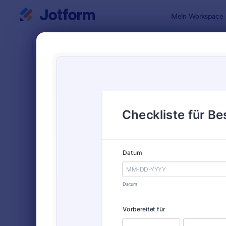
Dialog Start
Mein Workspace
Formularvo
Trac
SORTIEREN NACH
Beliebt
212 Vorlage
FORMULARLAYOUT
Klassisch
KATEGORIEN
Bestellformulare
719
Anmeldeformulare
676