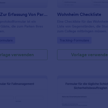
Formular Zur Erfassung Von Parkplätzen
Wohnheim Checkliste
protokollformular ist ein
Eine Checkliste für das Wohnheim
 Gäste, die zum Parken ihres
Liste von Gegenständen, die Stu
en.
zum College mitbringen müssen.
gory:
Go to Category:
ormulare
Tracking-Formulare
rlage verwenden
Vorlage verwende