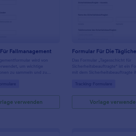
: Formular Für Fallmanagement
: F
Vorschau
Vorschau
 Für Fallmanagement
agementformular wird von
Das Formular „Tagesschicht für
erwendet, um wichtige
Sicherheitsbeauftragte“ ist ein Fo
tionen zu sammeln und zu
mit dem Sicherheitsbeauftragte i
n.
täglichen Schichten nachverfolg
gory:
Go to Category:
ormulare
Tracking-Formulare
rlage verwenden
Vorlage verwende