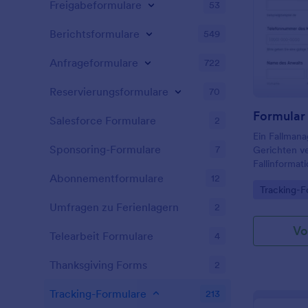
Freigabeformulare
53
Berichtsformulare
549
Anfrageformulare
722
Reservierungsformulare
70
Formular
Salesforce Formulare
2
Ein Fallman
Sponsoring-Formulare
7
Gerichten v
Fallinforma
protokolliere
Abonnementformulare
12
Go to Cate
Tracking-F
Umfragen zu Ferienlagern
2
Vo
Telearbeit Formulare
4
Thanksgiving Forms
2
Tracking-Formulare
213