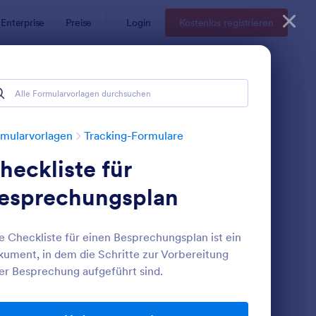
Enterprise
Preise
Login
Kostenlos registrieren
mularvorlagen
Tracking-Formulare
heckliste für
esprechungsplan
e Checkliste für einen Besprechungsplan ist ein
ument, in dem die Schritte zur Vorbereitung
ormular Für Ölwechselprotokoll
: Seriennummer Gene
Vorschau
er Besprechung aufgeführt sind.