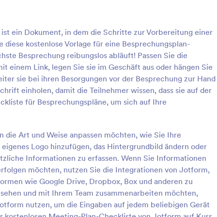
: Ausleihformular Für Leihgeräte
: S
Vorschau
Vorschau
ist ein Dokument, in dem die Schritte zur Vorbereitung einer
 diese kostenlose Vorlage für eine Besprechungsplan-
ächste Besprechung reibungslos abläuft! Passen Sie die
mit einem Link, legen Sie sie im Geschäft aus oder hängen Sie
beiter sie bei ihren Besorgungen vor der Besprechung zur Hand
rmular Für Leihgeräte
chrift einholen, damit die Teilnehmer wissen, dass sie auf der
formular dient der Überwachung
Nützliches Formular für Containe
ckliste für Besprechungspläne, um sich auf Ihre
tern, die Firmengeräte
Erleichtert die Erfassung von
m Diebstahl, Verlust oder
Kundenwünschen.
g zu verhindern. Nutzen Sie
 die Art und Weise anpassen möchten, wie Sie Ihre
gory:
Go to Category:
ormulare
Geschäftsformulare
loses Formular für die Ausleihe
 eigenes Logo hinzufügen, das Hintergrundbild ändern oder
 um Mitarbeitern die Ausleihe
tzliche Informationen zu erfassen. Wenn Sie Informationen
eräten und Werkzeugen für die
rlage verwenden
Vorlage verwende
utzung zu erleichtern. Sie
rfolgen möchten, nutzen Sie die Integrationen von Jotform,
s Formular nur nach Ihren
ormen wie Google Drive, Dropbox, Box und anderen zu
zupassen und es auf Ihrer
ansehen und mit Ihrem Team zusammenarbeiten möchten,
ffentlichen oder einen Link
otform nutzen, um die Eingaben auf jedem beliebigen Gerät
n Ihre Mitarbeiter senden. Die
er kostenlosen Meeting-Plan-Checkliste von Jotform auf Kurs.