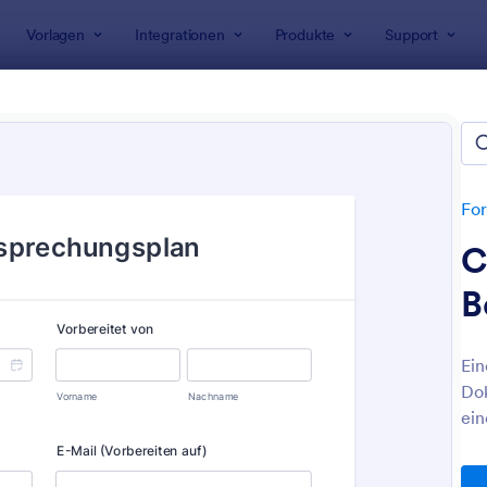
Vorlagen
Integrationen
Produkte
Support
rlagen
Tracking-Formulare
king-Formulare
n
For
C
B
Ein
Dok
: Anamnesebogen
: F
Vorschau
Vorschau
ein