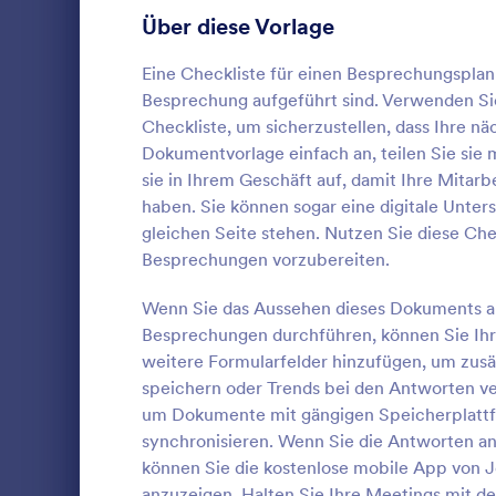
Anmeldeformulare
Über diese Vorlage
85
Abstimmung
35
Eine Checkliste für einen Besprechungsplan 
Besprechung aufgeführt sind. Verwenden Sie
Abstract-Formulare
11
Checkliste, um sicherzustellen, dass Ihre n
Dokumentvorlage einfach an, teilen Sie sie 
Genehmigungsformulare
91
sie in Ihrem Geschäft auf, damit Ihre Mitar
Ausleihfo
haben. Sie können sogar eine digitale Unters
Bewertungsformulare
74
Ein Ausleih
gleichen Seite stehen. Nutzen Sie diese Che
von Mitarbei
Anwesenheitsformulare
11
Besprechungen vorzubereiten.
ausleihen, u
Beschädigun
Audit Formulare
63
Wenn Sie das Aussehen dieses Dokuments an
Go to Cate
Tracking-F
unser kosten
Besprechungen durchführen, können Sie Ihr
von Geräten,
Autorisierungsformulare
79
weitere Formularfelder hinzufügen, um zusä
von Firmeng
Vo
berufliche N
speichern oder Trends bei den Antworten ve
Award-Formulare
16
brauchen da
um Dokumente mit gängigen Speicherplattf
Wünschen an
synchronisieren. Wenn Sie die Antworten 
Black Friday Formulare
32
Website verö
können Sie die kostenlose mobile App von J
per E-Mail a
Formulare für Berechnungen
17
anzuzeigen. Halten Sie Ihre Meetings mit d