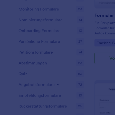
Monitoring Formulare
23
Nominierungsformulare
14
Ein Parkplatz
Formular für
Onboarding Formulare
13
Autos komm
Persönliche Formulare
27
Go to Cate
Tracking-F
Petitionsformulare
74
Vo
Abstimmungen
23
Quiz
63
Angebotsformulare
72
Empfehlungsformulare
10
Rückerstattungsformulare
25