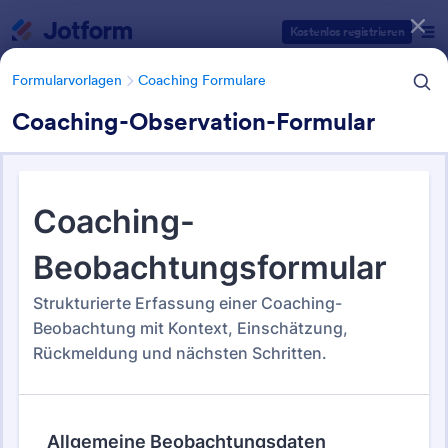
Dialog Start
Kostenlos registrieren
Formularvorlagen
Coaching Formulare
Coaching-Observation-Formular
Formularvorlagen Kategorien
Formularvorlagen
Coaching Formulare
Coaching Formulare
10 Vorlagen