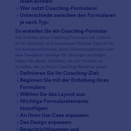
lösen können:
+
Wer nutzt Coaching-Formulare:
+
Unterschiede zwischen den Formularen
Professionelle Coaches
Zielformulare:
je nach Typ:
Aufnahmeformulare
So erstellen Sie ein Coaching-Formular
HR Teams
Feedback Formular für Sitzungen:
Das Erstellen eines Coaching Formulars mit Jotform
ist ein einfacher und anpassbarer Prozess. Egal ob Sie
Mentoren & Tutoren
Feedbackformulare
ein Aufnahmeformular, einen Zielsetzungsbogen oder
Fortschrittsverfolgungsbögen:
eine Feedback-Umfrage für Sitzungen benötigen,
Coaching-Agenturen und -Organisationen
folgen Sie diesen Schritten, um ein Formular zu
Zielvereinbarungsformulare
erstellen, das zu Ihrem Coaching-Workflow passt:
Checklisten zur Rechenschaftspflicht:
+
Definieren Sie Ihr Coaching-Ziel:
+
Beginnen Sie mit der Erstellung Ihres
Fortschrittsanzeigen
Formulars:
Pre-Session-Fragebögen:
+
Wählen Sie das Layout aus:
Verantwortlichkeitsformulare
+
Mein Workspace
Wichtige Formularelemente
hinzufügen:
+
An Ihren Use Case anpassen:
Post-Programm
Bewertungsformulare
:
+
Das Design anpassen:
Aufnahmeformulare:
+
Benachrichtigungen und