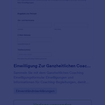
Einwilligung Zur Ganzheitlichen Coaching Begleitung Waiver
Sammeln Sie mit dem Ganzheitliches Coaching
Einwilligungsformular Einwilligungen und
Informationen für Coaching-Begleitungen, damit
Coaches und Beratungsstellen die Datenerhebung
Go to Category:
Einverständniserklärungen
und jede Formularantwort in Jotform sauber
dokumentieren können.
Vorlage verwenden