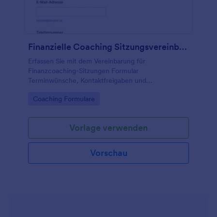
Finanzielle Coaching Sitzungsvereinbarung Formular
Erfassen Sie mit dem Vereinbarung für
Finanzcoaching-Sitzungen Formular
Terminwünsche, Kontaktfreigaben und
organisatorische Absprachen für Finanzcoachings
Go to Category:
Coaching Formulare
und erleichtern Sie die Vorbereitung für Coaches,
Beratungsstellen und Trainer.
Vorlage verwenden
Vorschau