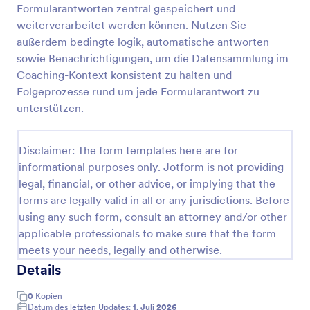
Formularantworten zentral gespeichert und
Mitarbeiter Coaching Formular Für Call Center
weiterverarbeitet werden können. Nutzen Sie
außerdem bedingte logik, automatische antworten
Coaching-Formular für Telefonberatungen im
Kundenservice erleichtert die einheitliche
sowie Benachrichtigungen, um die Datensammlung im
Gesprächsbewertung, Feedbackdokumentation und
Coaching-Kontext konsistent zu halten und
Trainingsplanung für Servicecenter, Teamleitungen
Folgeprozesse rund um jede Formularantwort zu
Go to Category:
Coaching Formulare
und Qualitätsmanagement.
unterstützen.
Vorlage verwenden
Disclaimer: The form templates here are for
informational purposes only. Jotform is not providing
Vorschau
legal, financial, or other advice, or implying that the
forms are legally valid in all or any jurisdictions. Before
using any such form, consult an attorney and/or other
applicable professionals to make sure that the form
meets your needs, legally and otherwise.
Details
0
Kopien
Datum des letzten Updates:
1. Juli 2026