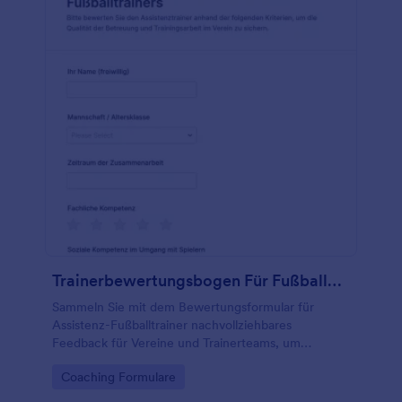
Trainerbewertungsbogen Für Fußballassistenten
Sammeln Sie mit dem Bewertungsformular für
Assistenz-Fußballtrainer nachvollziehbares
Feedback für Vereine und Trainerteams, um
Zusammenarbeit, Trainingsqualität und
Go to Category:
Coaching Formulare
Kommunikation über Jotform gezielt auszuwerten.