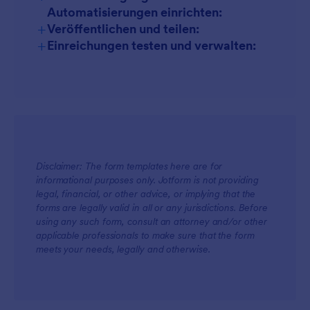
Automatisierungen einrichten:
Zielformulare:
+
Veröffentlichen und teilen:
+
Einreichungen testen und verwalten:
Feedback Formulare:
Fortschrittsanzeiger:
Jotform
Tabellen
Disclaimer: The form templates here are for
informational purposes only. Jotform is not providing
legal, financial, or other advice, or implying that the
forms are legally valid in all or any jurisdictions. Before
using any such form, consult an attorney and/or other
applicable professionals to make sure that the form
meets your needs, legally and otherwise.