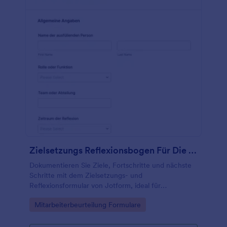
Zielsetzungs Reflexionsbogen Für Die Persönliche Entwicklung
Dokumentieren Sie Ziele, Fortschritte und nächste
Schritte mit dem Zielsetzungs- und
Reflexionsformular von Jotform, ideal für
Personalabteilungen, Teamleitungen und Coaching
Go to Category:
Mitarbeiterbeurteilung Formulare
zur wiederkehrenden Datenerfassung und
Auswertung.