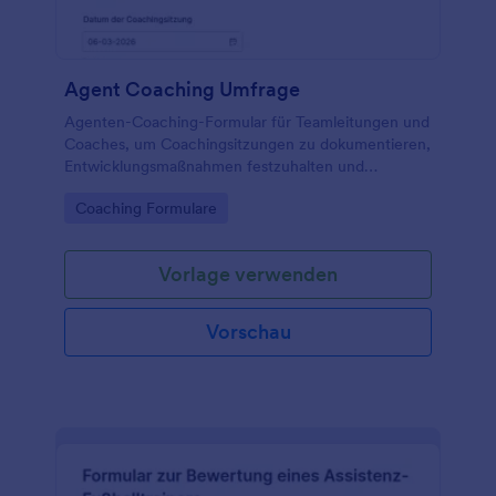
Agent Coaching Umfrage
Agenten-Coaching-Formular für Teamleitungen und
Coaches, um Coachingsitzungen zu dokumentieren,
Entwicklungsmaßnahmen festzuhalten und
Datenerfassung sowie Formularantworten in
Go to Category:
Coaching Formulare
Jotform zentral zu bündeln.
Vorlage verwenden
Vorschau