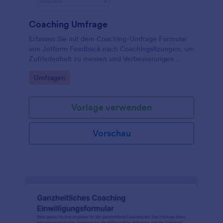
Coaching Umfrage
Erfassen Sie mit dem Coaching-Umfrage Formular
von Jotform Feedback nach Coachingsitzungen, um
Zufriedenheit zu messen und Verbesserungen
abzuleiten, ideal für Coaches, Beratungen und
Go to Category:
Umfragen
Personalentwicklung.
Vorlage verwenden
Vorschau