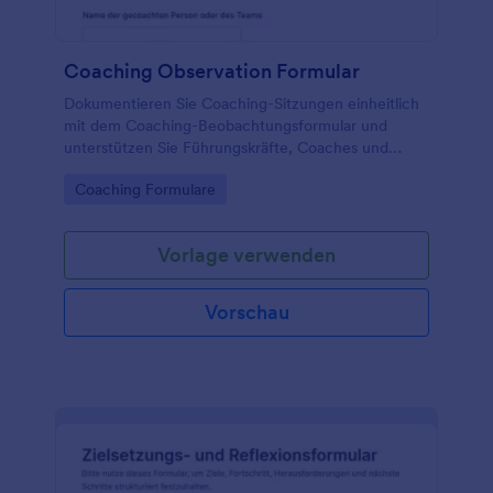
Coaching Observation Formular
Dokumentieren Sie Coaching-Sitzungen einheitlich
mit dem Coaching-Beobachtungsformular und
unterstützen Sie Führungskräfte, Coaches und
Personalabteilungen bei Datensammlung,
Go to Category:
Coaching Formulare
Auswertung und Planung von Follow-ups mit
Jotform.
Vorlage verwenden
Vorschau