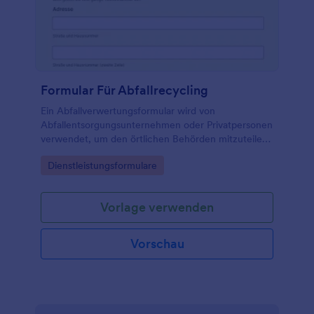
Formular Für Abfallrecycling
Ein Abfallverwertungsformular wird von
Abfallentsorgungsunternehmen oder Privatpersonen
verwendet, um den örtlichen Behörden mitzuteilen,
welche Art von Abfall sie zu entsorgen haben.
Go to Category:
Dienstleistungsformulare
Vorlage verwenden
Vorschau