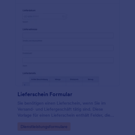
Lieferschein Formular
Sie benötigen einen Lieferschein, wenn Sie im
Versand- und Liefergeschäft tätig sind. Diese
Vorlage für einen Lieferschein enthält Felder, die
nach dem Kunden, dem Lieferdatum, der
Go to Category:
Dienstleistungsformulare
Lieferadresse, den Lieferdetails und dem Namen
des Empfängers fragen. In den Lieferdetails