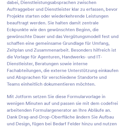
dabei, Dienstleistungsabsprachen zwischen
erstellen. Fügen Sie Ihr Logo, Bilder, Schriftarten
Vorschau
und Farben hinzu und betten Sie Ihr Formular
Auftraggeber und Dienstleister klar zu erfassen, bevor
entweder auf der Website Ihres Unternehmens ein
Projekte starten oder wiederkehrende Leistungen
oder verwenden Sie es als eigenständiges Formular,
beauftragt werden. Sie halten damit zentrale
um den Prozess der Buchung von Fahrdiensten
Eckpunkte wie den gewünschten Beginn, die
jeder Art zu erleichtern.
gewünschte Dauer und das Vergütungsmodell fest und
schaffen eine gemeinsame Grundlage für Umfang,
Zeitplan und Zusammenarbeit. Besonders hilfreich ist
die Vorlage für Agenturen, Handwerks- und IT-
Dienstleister, Beratungen sowie interne
Fachabteilungen, die externe Unterstützung einkaufen
und Absprachen für verschiedene Standorte und
Teams einheitlich dokumentieren möchten.
Mit Jotform setzen Sie diese Formularvorlage in
wenigen Minuten auf und passen sie mit dem codefrei
arbeitenden Formulargenerator an Ihre Abläufe an.
Dank Drag-and-Drop-Oberfläche ändern Sie Aufbau
und Design, fügen bei Bedarf Felder hinzu und nutzen