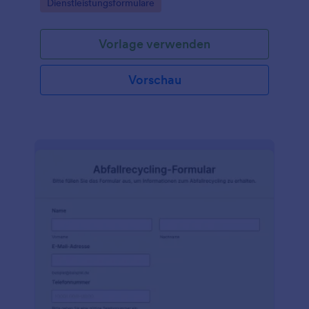
Go to Category:
Dienstleistungsformulare
Vorlage verwenden
Vorschau