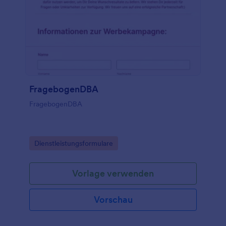
FragebogenDBA
FragebogenDBA
Go to Category:
Dienstleistungsformulare
Vorlage verwenden
Vorschau