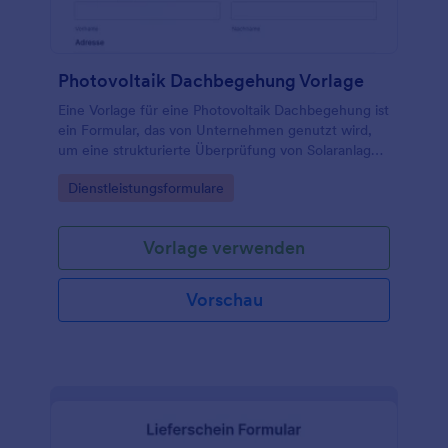
Integrationen tun. Mit einer kostenlosen Vorlage für
ein Formular zur Lebensmittelbewertung von
Jotform sammeln Sie Kundenfeedback an einem
Ort und erleichtern es den Kunden, das
Photovoltaik Dachbegehung Vorlage
bestmögliche Erlebnis zu erhalten.
Eine Vorlage für eine Photovoltaik Dachbegehung ist
ein Formular, das von Unternehmen genutzt wird,
um eine strukturierte Überprüfung von Solaranlagen
auf Dächern durchzuführen.
Go to Category:
Dienstleistungsformulare
Vorlage verwenden
Vorschau