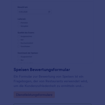
Speisen Bewertungsformular
Ein Formular zur Bewertung von Speisen ist ein
Fragebogen, der von Restaurants verwendet wird,
um die Kundenzufriedenheit zu ermitteln und
Feedback zur Qualität der Speisen zu sammeln.
Go to Category:
Dienstleistungsformulare
Wenn Sie Inhaber oder Geschäftsführer eines
Restaurants sind, können Sie eine kostenlose
Vorlage für ein Formular zur Bewertung von Speisen