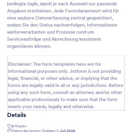
bedingte logik, damit je nach Auswahl nur passende
Fahrzeug Checkliste
Angaben erscheinen. Jede Formularantwort wird für
eine saubere Datenerfassung zentral gespeichert,
Eine Checklistenvorlage für Fahrzeuginspektionen
ist eine Liste von Fahrzeugteilen, die geprüft
sodass Sie den Status nachverfolgen, Informationen
werden, um beim Kauf eines Fahrzeugs einen
weiterverarbeiten und Prozesse rund um
Nachweis über die Geschichte, Sicherheit und den
Serviceaufträge und Abrechnung konsistent
Go to Category:
Dienstleistungsformulare
Wert eines Fahrzeugs zu erbringen.
organisieren können.
Vorlage verwenden
Disclaimer: The form templates here are for
informational purposes only. Jotform is not providing
Vorschau
legal, financial, or other advice, or implying that the
forms are legally valid in all or any jurisdictions. Before
using any such form, consult an attorney and/or other
applicable professionals to make sure that the form
meets your needs, legally and otherwise.
Details
0
Kopien
Datum des letzten Updates:
1. Juli 2026