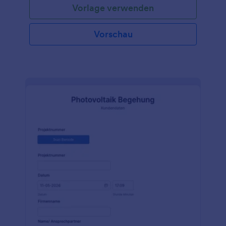
Vorlage verwenden
verwenden, um mit einem einfachen Online-
Fragebogen die Kundentreue zu fördern. Passen Sie
einfach die Felder an die Speisekarte Ihres
Vorschau
Restaurants an, laden Sie Ihr Logo hoch und betten
Sie das Formular in Ihre Website ein, um in
Sekundenschnelle mit der Erfassung von Antworten
zu beginnen. Möchten Sie weitere Informationen
sammeln?Verwenden Sie unsere Tools, um Felder im
Formular hinzuzufügen und zu organisieren, das
Erscheinungsbild anzupassen und zusätzliche Felder
hinzuzufügen, um Informationen über die Vorlieben
der Kunden, die Zufriedenheit mit bestimmten
Kellnern und vieles mehr zu sammeln. Möchten Sie
das Formular mit Ihren Kunden teilen? Laden Sie die
Jotform Mobile Form App herunter, um von jedem
Gerät aus schnell auf das Formular zuzugreifen –
auf Ihrem Telefon können Sie sogar direkt mit einem
angehängten Foto antworten! Wenn Sie eine
Integration mit anderen Plattformen wünschen,
Dateien zu Google Drive hinzufügen oder
Einsendungen an Ihre anderen Konten senden
möchten, können Sie dies mit unseren über 100