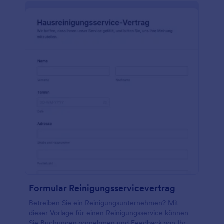
Informationen auf verschiedene Arten zu erfassen.
Sie können auch Ihr Logo einfügen, die Farben und
Schriftarten an Ihr Branding anpassen, Bilder von
sich oder Ihren Mitarbeitern einfügen oder einfach
Beschreibungen der Service einfügen. Integrieren
Sie dann mit leistungsstarken Apps, wie dem
Jotform Report-Generator und Jotform Tabellen,
um Ihre Daten zu analysieren – die Möglichkeiten
für erzeugte Berichte sind grenzenlos! Erstellen Sie
ein online Service-Anfrage Formular mit unserem
einfachen, leicht zu bedienenden Formular-
Generator.
Formular Reinigungsservicevertrag
Betreiben Sie ein Reinigungsunternehmen? Mit
dieser Vorlage für einen Reinigungsservice können
Sie Buchungen vornehmen und Feedback von Ihren