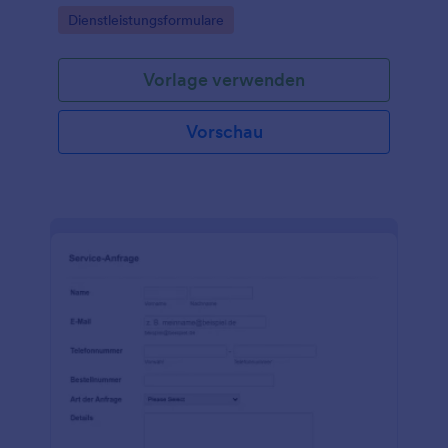
Go to Category:
Dienstleistungsformulare
Vorlage verwenden
Vorschau