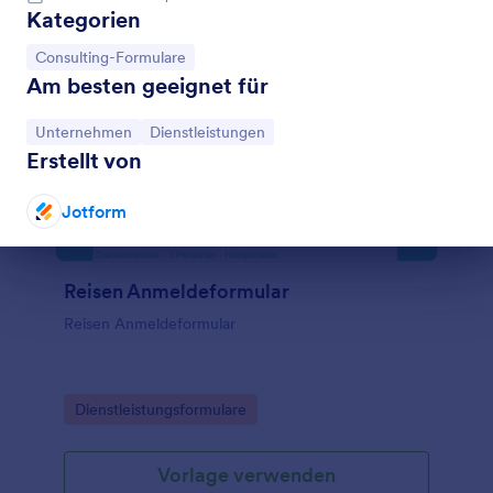
Kategorien
Zur Kategorie:
Consulting-Formulare
Am besten geeignet für
Zur Kategorie:
Zur Kategorie:
Unternehmen
Dienstleistungen
Erstellt von
Jotform
Dialog Ende
Reisen Anmeldeformular
Reisen Anmeldeformular
Go to Category:
Dienstleistungsformulare
Vorlage verwenden