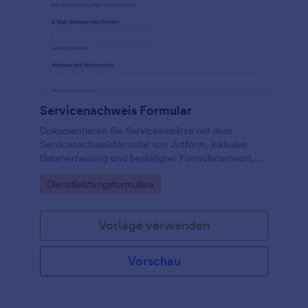
Servicenachweis Formular
Dokumentieren Sie Serviceeinsätze mit dem
Servicenachweisformular von Jotform, inklusive
Datenerfassung und bestätigter Formularantwort,
ideal für Handwerk, Wartung und
Go to Category:
Dienstleistungsformulare
Außendienstteams.
Vorlage verwenden
Vorschau