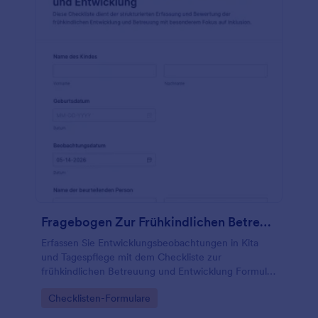
Fragebogen Zur Frühkindlichen Betreuung Und Entwicklung
Erfassen Sie Entwicklungsbeobachtungen in Kita
und Tagespflege mit dem Checkliste zur
frühkindlichen Betreuung und Entwicklung Formular
und dokumentieren Sie Einschätzungen, Hinweise
Go to Category:
Checklisten-Formulare
und Ergebnisse für eine verlässliche Datensammlung
in Jotform.