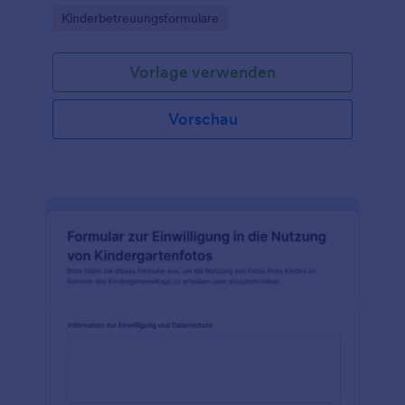
Notfallkontaktformular für die Kindertagesbetreuung
Go to Category:
Kinderbetreuungsformulare
und organisieren Sie die Datenerfassung und jede
Formularantwort zentral in Jotform.
Vorlage verwenden
Vorschau