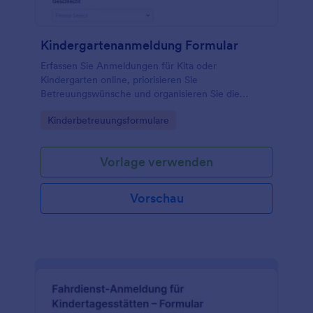
Kindergartenanmeldung Formular
Erfassen Sie Anmeldungen für Kita oder
Kindergarten online, priorisieren Sie
Betreuungswünsche und organisieren Sie die
Kommunikation mit Eltern mit dem
Go to Category:
Kinderbetreuungsformulare
Kindertagesstättenanmeldeformular von Jotform.
Vorlage verwenden
Vorschau