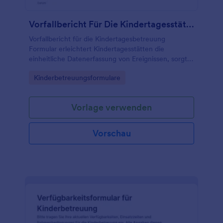
Vorfallbericht Für Die Kindertagesstätte Form
Vorfallbericht für die Kindertagesbetreuung
Formular erleichtert Kindertagesstätten die
einheitliche Datenerfassung von Ereignissen, sorgt
für nachvollziehbare Dokumentation und unterstützt
Go to Category:
Kinderbetreuungsformulare
Teams bei interner Abstimmung und
Nachverfolgung.
Vorlage verwenden
Vorschau