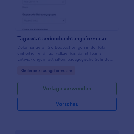
Tagesstättenbeobachtungsformular
Dokumentieren Sie Beobachtungen in der Kita
einheitlich und nachvollziehbar, damit Teams
Entwicklungen festhalten, pädagogische Schritte
ableiten und Rückmeldungen an
Go to Category:
Kinderbetreuungsformulare
Erziehungsberechtigte besser vorbereiten können.
Vorlage verwenden
Vorschau