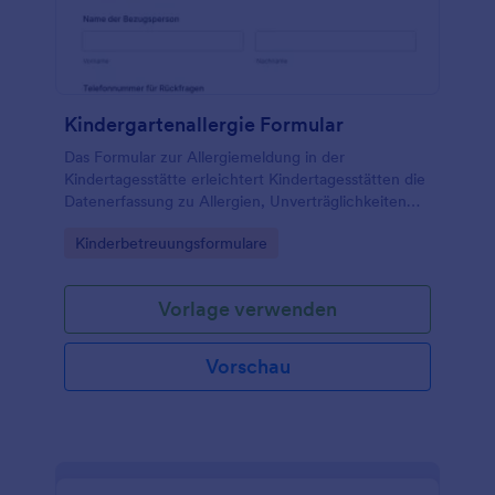
Kindergartenallergie Formular
Das Formular zur Allergiemeldung in der
Kindertagesstätte erleichtert Kindertagesstätten die
Datenerfassung zu Allergien, Unverträglichkeiten
und Betreuungsinformationen, damit das Team im
Go to Category:
Kinderbetreuungsformulare
Alltag besser planen kann.
Vorlage verwenden
Vorschau