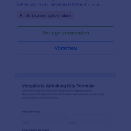
Betreuung in der Kindertagesstätte, inklusive
Einwilligungen, und bündeln Sie die Datenerfassung
Go to Category:
Kinderbetreuungsformulare
in einer zentralen digitalen Lösung.
Vorlage verwenden
Vorschau