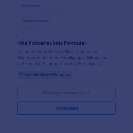
Kita Fotoerlaubnis Formular
Dokumentieren Sie Foto-Einwilligungen im
Kindergarten mit dem Einwilligungserklärung zur
Nutzung von Kindergartenfotos Formular in
Jotform, um Datenerfassung und
Go to Category:
Einverständniserklärungen
Formularantworten für Betreuungseinrichtungen
übersichtlich zu organisieren.
Vorlage verwenden
Vorschau