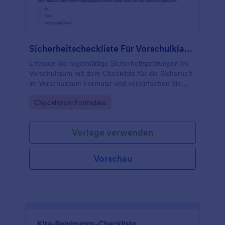
Sicherheitscheckliste Für Vorschulklassenform
Erfassen Sie regelmäßige Sicherheitsprüfungen im
Vorschulraum mit dem Checkliste für die Sicherheit
im Vorschulraum Formular und vereinfachen Sie
Datenerfassung und Nachverfolgung für Kita-
Go to Category:
Checklisten-Formulare
Teams, Träger und Leitungskräfte mit Jotform.
Vorlage verwenden
Vorschau