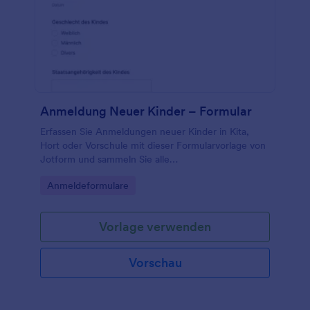
Anmeldung Neuer Kinder – Formular
Erfassen Sie Anmeldungen neuer Kinder in Kita,
Hort oder Vorschule mit dieser Formularvorlage von
Jotform und sammeln Sie alle
Aufnahmeinformationen digital für eine zuverlässige
Go to Category:
Anmeldeformulare
Daten erfassen und schnelle Bearbeitung.
Vorlage verwenden
Vorschau