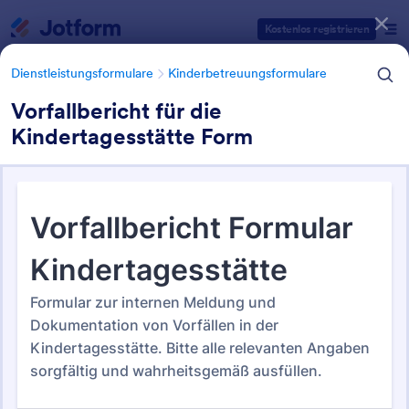
Dialog Start
Kostenlos registrieren
Dienstleistungsformulare
Kinderbetreuungsformulare
Vorfallbericht für die
Kindertagesstätte Form
Formularvorlagen Kategorien
Dienstleistungsformulare
Kinderbetreuungsformulare
Kinderbetreuungsformulare
20 Vorlagen