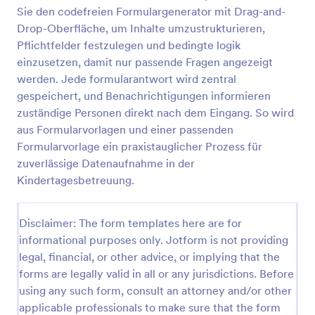
Sie den codefreien Formulargenerator mit Drag-and-
Kindbetreuungsformular
Drop-Oberfläche, um Inhalte umzustrukturieren,
Kindbetreuungsformular für Eltern,
Pflichtfelder festzulegen und bedingte logik
Betreuungspersonen und Einrichtungen, um
einzusetzen, damit nur passende Fragen angezeigt
Absprachen zur Betreuung, Notfallkontakten und
werden. Jede formularantwort wird zentral
Abholung digital zu erfassen und Formularantworten
gespeichert, und Benachrichtigungen informieren
Go to Category:
Einverständniserklärungen
in Jotform zentral für die Datenerfassung zu
zuständige Personen direkt nach dem Eingang. So wird
sammeln.
aus Formularvorlagen und einer passenden
Vorlage verwenden
Formularvorlage ein praxistauglicher Prozess für
zuverlässige Datenaufnahme in der
Vorschau
Kindertagesbetreuung.
Disclaimer: The form templates here are for
informational purposes only. Jotform is not providing
legal, financial, or other advice, or implying that the
forms are legally valid in all or any jurisdictions. Before
using any such form, consult an attorney and/or other
applicable professionals to make sure that the form