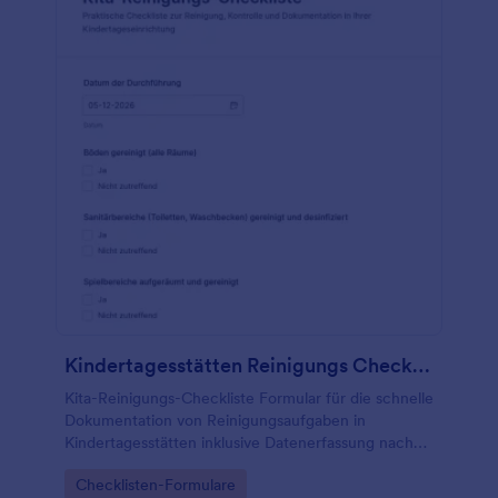
Kindertagesstätten Reinigungs Checkliste Formular
Kita-Reinigungs-Checkliste Formular für die schnelle
Dokumentation von Reinigungsaufgaben in
Kindertagesstätten inklusive Datenerfassung nach
Datum und Bestätigung, ideal für Teams, Träger und
Go to Category:
Checklisten-Formulare
Leitungen zur einheitlichen Nachverfolgung.