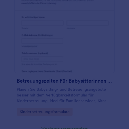
Betreuungszeiten Für Babysitterinnen Und Babysitter Form
Planen Sie Babysitting- und Betreuungsangebote
besser mit dem Verfügbarkeitsformular für
Kinderbetreuung, ideal für Familienservices, Kitas
und Agenturen zur digitalen Datenerfassung und
Go to Category:
Kinderbetreuungsformulare
schnellen Auswertung in Jotform.
Vorlage verwenden