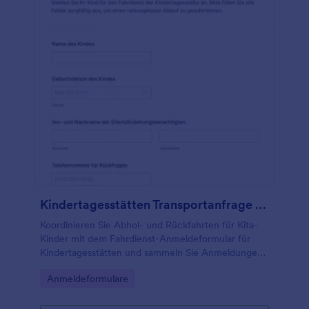
Kindertagesstätten Transportanfrage Formular
Koordinieren Sie Abhol- und Rückfahrten für Kita-
Kinder mit dem Fahrdienst-Anmeldeformular für
Kindertagesstätten und sammeln Sie Anmeldungen
zentral, damit Träger und Betreuungsteams Zeiten
Go to Category:
Anmeldeformulare
und Tage verlässlich planen können.