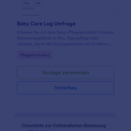
Baby Care Log Umfrage
Erfassen Sie mit dem Baby-Pflegeprotokoll-Formular
Betreuungsabläufe in Kita, Tagespflege oder
zuhause, damit alle Bezugspersonen bei Ernährung,
Schlaf und Übergabe stets auf dem gleichen Stand
Go to Category:
Pflegeformulare
sind.
Vorlage verwenden
Vorschau