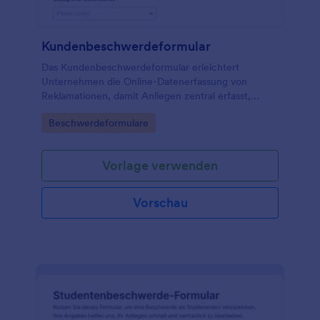
Kundenbeschwerdeformular
Das Kundenbeschwerdeformular erleichtert
Unternehmen die Online-Datenerfassung von
Reklamationen, damit Anliegen zentral erfasst,
priorisiert und als Formular-Antworten in Jotform
Go to Category:
Beschwerdeformulare
nachvollziehbar bearbeitet werden können.
Vorlage verwenden
Vorschau