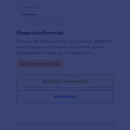
Einspruchsformular
Erfassen Sie Widersprüche und Einwände digital mit
dem Widerspruchsformular von Jotform, damit
Organisationen Vorgänge schneller prüfen,
Nachweise bündeln und die Datenerfassung über
Go to Category:
Beschwerdeformulare
einen Link oder auf der Website vereinheitlichen.
Vorlage verwenden
Vorschau