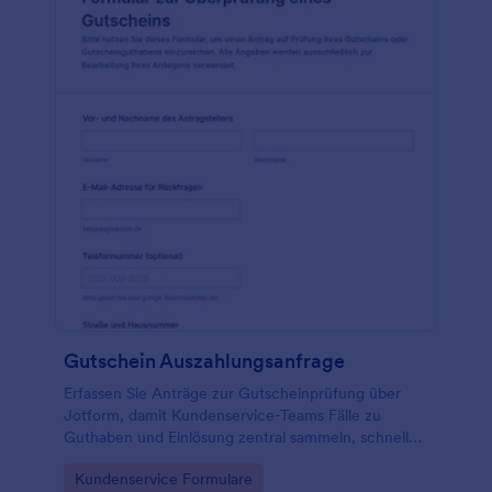
Gutschein Auszahlungsanfrage
Erfassen Sie Anträge zur Gutscheinprüfung über
Jotform, damit Kundenservice-Teams Fälle zu
Guthaben und Einlösung zentral sammeln, schneller
zuordnen und gezielt bearbeiten können.
Go to Category:
Kundenservice Formulare