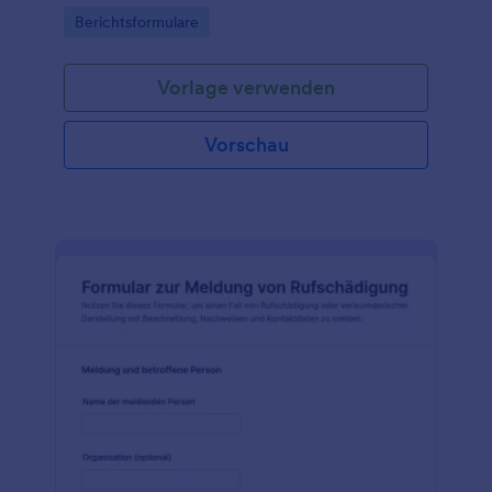
nachverfolgen und für die Datenerfassung zentral
Go to Category:
Berichtsformulare
dokumentieren können.
Vorlage verwenden
Vorschau