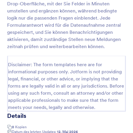
Drop-Oberfläche, mit der Sie Felder in Minuten
Mieterbeschwerdeformular Zur Belästigung
umstellen und ergänzen können, während bedingte
logik nur die passenden Fragen einblendet. Jede
Dokumentieren Sie Störungen im Wohnumfeld
einheitlich mit dem Mieterbelästigungsformular und
Formularantwort wird für die Datenaufnahme zentral
sorgen Sie für eine klare digitale Datenerfassung
gespeichert, und Sie können Benachrichtigungen
und schnelle interne Weiterleitung in der
aktivieren, damit zuständige Stellen neue Meldungen
Go to Category:
Beschwerdeformulare
Hausverwaltung.
zeitnah prüfen und weiterbearbeiten können.
Vorlage verwenden
Disclaimer: The form templates here are for
informational purposes only. Jotform is not providing
Vorschau
legal, financial, or other advice, or implying that the
forms are legally valid in all or any jurisdictions. Before
using any such form, consult an attorney and/or other
applicable professionals to make sure that the form
meets your needs, legally and otherwise.
Details
0
Kopien
Datum des letzten Updates:
12. Mai 2026