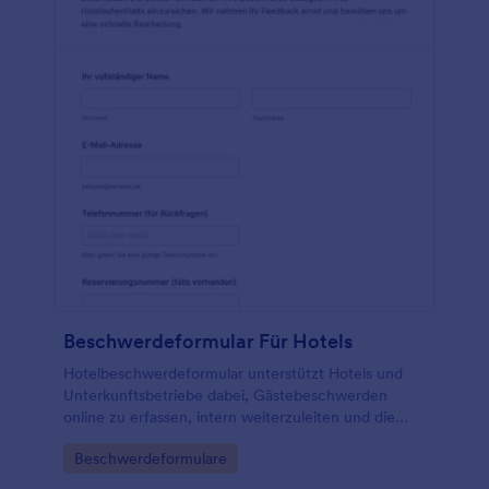
Beschwerdeformular Für Hotels
Hotelbeschwerdeformular unterstützt Hotels und
Unterkunftsbetriebe dabei, Gästebeschwerden
online zu erfassen, intern weiterzuleiten und die
Bearbeitung nachvollziehbar zu organisieren, damit
Go to Category:
Beschwerdeformulare
Serviceprobleme schneller geklärt werden können.