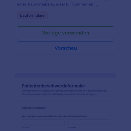
eines Bauvorhabens, ideal für Kommunen,
Hausverwaltungen und Initiativen zur geordneten
Go to Category:
Bauformulare
Datenerfassung und schnellen Bearbeitung.
Vorlage verwenden
Vorschau