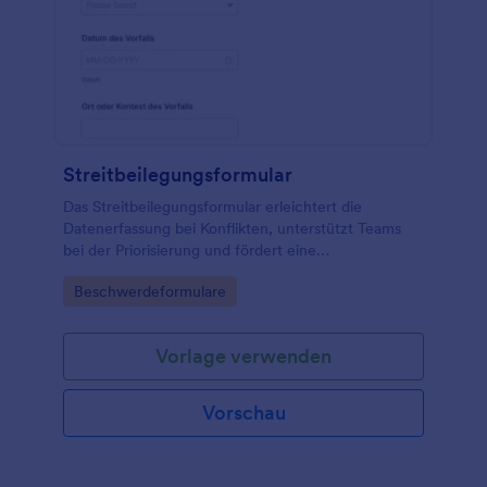
Streitbeilegungsformular
Das Streitbeilegungsformular erleichtert die
Datenerfassung bei Konflikten, unterstützt Teams
bei der Priorisierung und fördert eine
nachvollziehbare Klärung in Unternehmen, Vereinen
Go to Category:
Beschwerdeformulare
oder Servicebereichen mit Jotform.
Vorlage verwenden
Vorschau