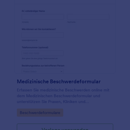
Medizinische Beschwerdeformular
Erfassen Sie medizinische Beschwerden online mit
dem Medizinischen Beschwerdeformular und
unterstützen Sie Praxen, Kliniken und
Pflegeeinrichtungen bei der schnellen, einheitlichen
Go to Category:
Beschwerdeformulare
Datenerfassung und Bearbeitung von
Rückmeldungen.
Vorlage verwenden