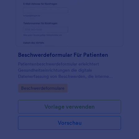
Beschwerdeformular Für Patienten
Patientenbeschwerdeformular erleichtert
Gesundheitseinrichtungen die digitale
Datenerfassung von Beschwerden, die interne
Weiterleitung und die Nachverfolgung jeder
Go to Category:
Beschwerdeformulare
Formularantwort mit Jotform.
Vorlage verwenden
Vorschau