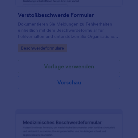
Verstoßbeschwerde Formular
Dokumentieren Sie Meldungen zu Fehlverhalten
einheitlich mit dem Beschwerdeformular für
Fehlverhalten und unterstützen Sie Organisationen
dabei, Hinweise inklusive Nachweisen zu sammeln,
Go to Category:
Beschwerdeformulare
anonym zu ermöglichen und intern geordnet
weiterzubearbeiten.
Vorlage verwenden
Vorschau