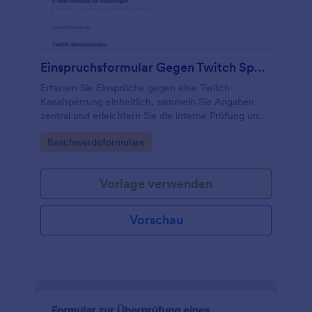
Einspruchsformular Gegen Twitch Sperre
Erfassen Sie Einsprüche gegen eine Twitch-
Kanalsperrung einheitlich, sammeln Sie Angaben
zentral und erleichtern Sie die interne Prüfung und
Nachverfolgung mit einer anpassbaren
Go to Category:
Beschwerdeformulare
Formularvorlage von Jotform.
Vorlage verwenden
Vorschau