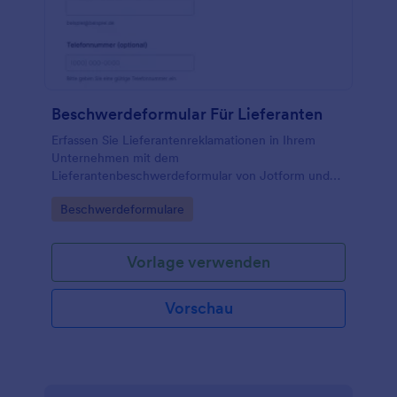
Beschwerdeformular Für Lieferanten
Erfassen Sie Lieferantenreklamationen in Ihrem
Unternehmen mit dem
Lieferantenbeschwerdeformular von Jotform und
verbessern Sie Ihre Datenerfassung für Einkauf und
Go to Category:
Beschwerdeformulare
Qualitätsmanagement durch schnelle
Formularantworten.
Vorlage verwenden
Vorschau