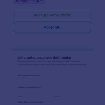
Go to Category:
Personalformulare
Nachverfolgung.
Vorlage verwenden
Vorschau