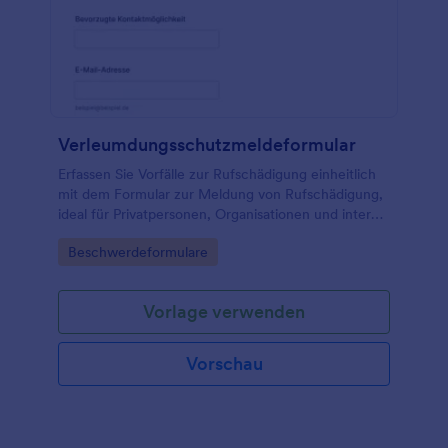
Verleumdungsschutzmeldeformular
Erfassen Sie Vorfälle zur Rufschädigung einheitlich
mit dem Formular zur Meldung von Rufschädigung,
ideal für Privatpersonen, Organisationen und interne
Meldestellen zur digitalen Datenerfassung und
Go to Category:
Beschwerdeformulare
nachvollziehbaren Dokumentation.
Vorlage verwenden
Vorschau