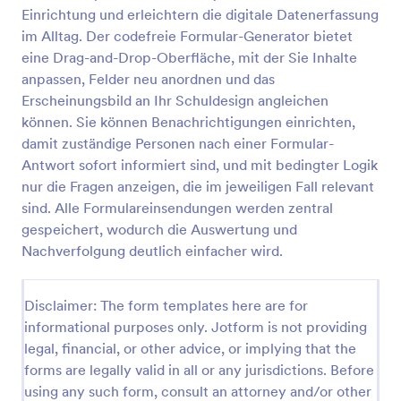
Einrichtung und erleichtern die digitale Datenerfassung
im Alltag. Der codefreie Formular-Generator bietet
Verhaltens Und Vorfallbericht Formular
eine Drag-and-Drop-Oberfläche, mit der Sie Inhalte
anpassen, Felder neu anordnen und das
Dokumentieren Sie Vorfälle und auffälliges Verhalten
Erscheinungsbild an Ihr Schuldesign angleichen
in Schule, Betreuung oder Verein einheitlich mit
dem Ridgewood Verhalten- und Vorfall-Formular
können. Sie können Benachrichtigungen einrichten,
und erleichtern Sie interne Abstimmung,
damit zuständige Personen nach einer Formular-
Go to Category:
Vorfallsmeldeformulare
Nachverfolgung und Auswertung in Jotform.
Antwort sofort informiert sind, und mit bedingter Logik
nur die Fragen anzeigen, die im jeweiligen Fall relevant
Vorlage verwenden
sind. Alle Formulareinsendungen werden zentral
gespeichert, wodurch die Auswertung und
Nachverfolgung deutlich einfacher wird.
Vorschau
Disclaimer: The form templates here are for
informational purposes only. Jotform is not providing
legal, financial, or other advice, or implying that the
forms are legally valid in all or any jurisdictions. Before
using any such form, consult an attorney and/or other