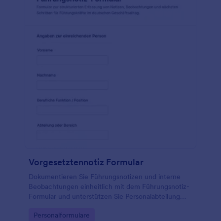
Vorgesetztennotiz Formular
Dokumentieren Sie Führungsnotizen und interne
Beobachtungen einheitlich mit dem Führungsnotiz-
Formular und unterstützen Sie Personalabteilung
und Führungskräfte bei Priorisierung,
Go to Category:
Personalformulare
Nachverfolgung und weiterer Bearbeitung in