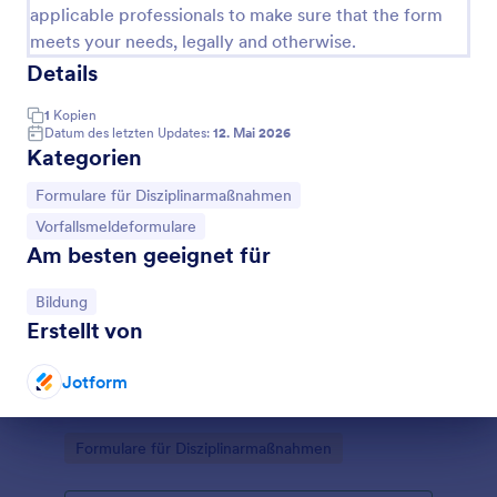
applicable professionals to make sure that the form
meets your needs, legally and otherwise.
Details
1
Kopien
Datum des letzten Updates:
12. Mai 2026
Kategorien
Zur Kategorie:
Formulare für Disziplinarmaßnahmen
Zur Kategorie:
Vorfallsmeldeformulare
Am besten geeignet für
Zur Kategorie:
Bildung
Erstellt von
Disziplinarisches Überweisungsformular
Disziplinarisches Überweisungsformular für Schulen,
Jotform
um Vorfälle einheitlich zu erfassen, intern
weiterzuleiten und die Datenerfassung sowie die
Dialog Ende
Nachverfolgung von Formulareinsendungen mit
Go to Category:
Formulare für Disziplinarmaßnahmen
Jotform zu vereinfachen.