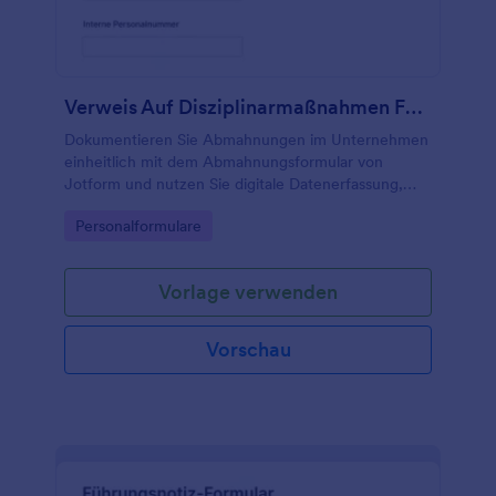
Verweis Auf Disziplinarmaßnahmen Formular
Dokumentieren Sie Abmahnungen im Unternehmen
einheitlich mit dem Abmahnungsformular von
Jotform und nutzen Sie digitale Datenerfassung,
nachvollziehbare Formularantworten und schnelle
Go to Category:
Personalformulare
Weiterleitung an Personalabteilung und
Führungskräfte.
Vorlage verwenden
Vorschau