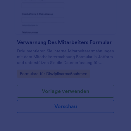
Verwarnung Des Mitarbeiters Formular
Dokumentieren Sie interne Mitarbeiterermahnungen
mit dem Mitarbeiterermahnung Formular in Jotform
und unterstützen Sie die Datenerfassung für
Führungskräfte und Personalabteilungen mit
Go to Category:
Formulare für Disziplinarmaßnahmen
anpassbaren Formularvorlagen und klaren
Folgevereinbarungen.
Vorlage verwenden
Vorschau