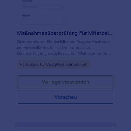
Maßnahmenüberprüfung Für Mitarbeitende Form
Dokumentieren Sie Vorfälle und Folgemaßnahmen
im Personalbereich mit dem Formular zur
Nachverfolgung disziplinarischer Maßnahmen für
Beschäftigte und vereinfachen Sie Datenerfassung
Go to Category:
Formulare für Disziplinarmaßnahmen
und Formularantworten mit Jotform.
Vorlage verwenden
Vorschau