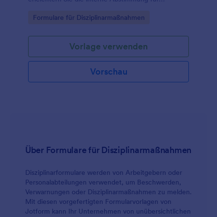
Lehrkräfte, Aufsichtspersonen und Schulleitung
Go to Category:
Formulare für Disziplinarmaßnahmen
über Jotform.
Vorlage verwenden
Vorschau
Über Formulare für Disziplinarmaßnahmen
Disziplinarformulare werden von Arbeitgebern oder
Personalabteilungen verwendet, um Beschwerden,
Verwarnungen oder Disziplinarmaßnahmen zu melden.
Mit diesen vorgefertigten Formularvorlagen von
Jotform kann Ihr Unternehmen von unübersichtlichen