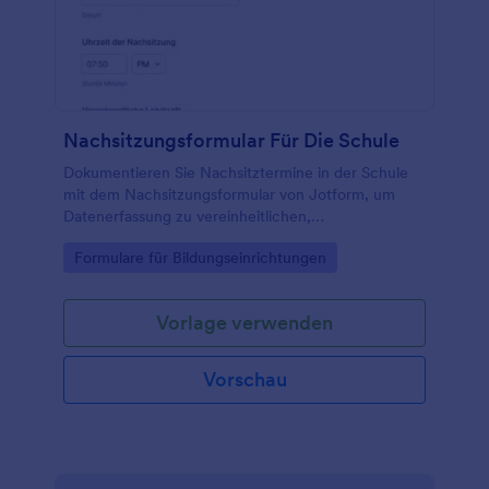
Nachsitzungsformular Für Die Schule
Dokumentieren Sie Nachsitztermine in der Schule
mit dem Nachsitzungsformular von Jotform, um
Datenerfassung zu vereinheitlichen,
Verantwortlichkeiten festzuhalten und
Go to Category:
Formulare für Bildungseinrichtungen
Formularantworten zentral zu verwalten.
Vorlage verwenden
Vorschau