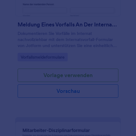
Meldung Eines Vorfalls An Der Internatsschule
Dokumentieren Sie Vorfälle im Internat
nachvollziehbar mit dem Internatsvorfall-Formular
von Jotform und unterstützen Sie eine einheitliche
Datenerfassung für Betreuungsteam, Lehrkräfte und
Go to Category:
Vorfallsmeldeformulare
Verwaltung bei jeder Formularantwort.
Vorlage verwenden
Vorschau