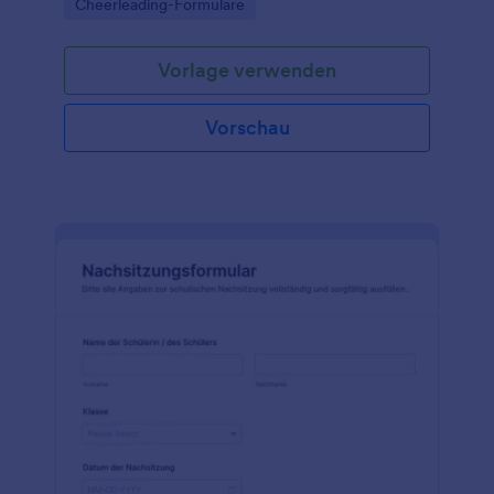
Go to Category:
Cheerleading-Formulare
verlässliche Formularantworten in Jotform.
Vorlage verwenden
Vorschau