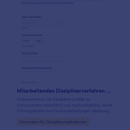
Mitarbeitenden Disziplinarverfahren Formular
Dokumentieren Sie Disziplinarvorfälle im
Unternehmen einheitlich und nachvollziehbar, damit
Führungskräfte und Personalabteilungen Meldungen
zentral sammeln, auswerten und intern
Go to Category:
Formulare für Disziplinarmaßnahmen
weiterbearbeiten können.