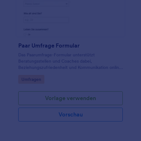
Paar Umfrage Formular
Das Paarumfrage-Formular unterstützt
Beratungsstellen und Coaches dabei,
Beziehungszufriedenheit und Kommunikation online
zu erfassen und die Datenerfassung für Gespräche
Go to Category:
Umfragen
oder Workshops mit Jotform zu organisieren.
Vorlage verwenden
Vorschau