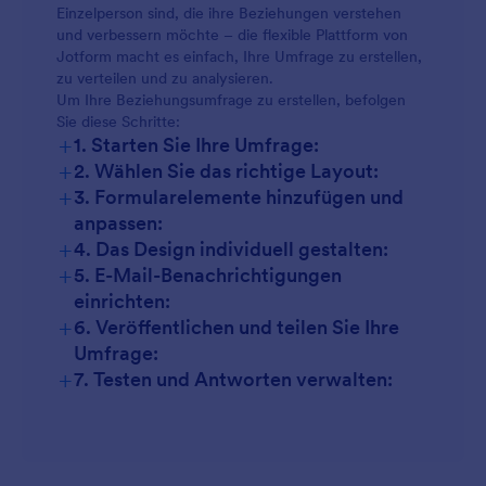
Familienumfragen:
Einzelperson sind, die ihre Beziehungen verstehen
Freundschafts-Check-ins:
und verbessern möchte – die flexible Plattform von
Jotform macht es einfach, Ihre Umfrage zu erstellen,
Freundschaftsumfragen:
zu verteilen und zu analysieren.
Um Ihre Beziehungsumfrage zu erstellen, befolgen
Familiendynamik:
Sie diese Schritte:
+
1. Starten Sie Ihre Umfrage:
+
2. Wählen Sie das richtige Layout:
+
3. Formularelemente hinzufügen und
Ehefähigkeitsprüfungen:
anpassen:
+
4. Das Design individuell gestalten:
+
5. E-Mail-Benachrichtigungen
einrichten:
+
6. Veröffentlichen und teilen Sie Ihre
Umfrage:
+
7. Testen und Antworten verwalten: