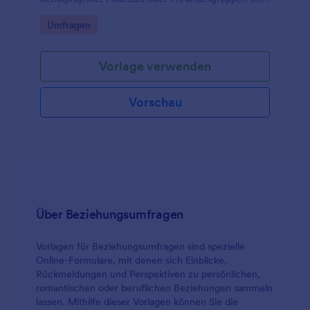
bündeln Sie die Datenerhebung in Jotform
Go to Category:
Umfragen
übersichtlich an einem Ort.
Vorlage verwenden
Vorschau
Über Beziehungsumfragen
Vorlagen für Beziehungsumfragen sind spezielle
Online-Formulare, mit denen sich Einblicke,
Rückmeldungen und Perspektiven zu persönlichen,
romantischen oder beruflichen Beziehungen sammeln
lassen. Mithilfe dieser Vorlagen können Sie die