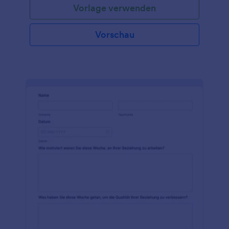
Vorlage verwenden
unterstützt fühlen - mit Fragen zu emotionaler
Unterstützung, finanzieller Unterstützung und mehr.
Sie erhalten sofort Antworten, die Sie von jedem
Vorschau
Gerät aus ansehen, organisieren und verwalten
können. Mit unserem Formulargenerator können Sie
diese Umfrage für Paare mit nur wenigen Klicks
anpassen. Fügen Sie einfach per Drag & Drop
Formularfelder hinzu, richten Sie Widgets und
bedingte Logik ein, ändern Sie das Layout oder
Design des Formulars und vieles mehr. Sie können
Ihr Formular sogar mit über 100 App-Integrationen
verknüpfen, um Antworten sofort an andere Konten
wie Google Drive, Dropbox, Airtable und Slack zu
senden. Wenn Sie mit der Anpassung fertig sind,
können Sie Übermittlungen akzeptieren, indem Sie
das Formular auf Ihrer Website veröffentlichen,
Einladungen per E-Mail versenden oder den Link
zum Formular weitergeben.