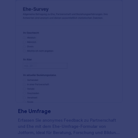
sie haben und wie ihre Beziehungen zu diesen
Freunden aussehen. Sie erhalten die Antworten
sofort und können sie in Jotform Tabellen oder im
Jotform Posteingang anzeigen. Möchten Sie diese
Vorlage für eine Freundschaftsumfrage ändern?
Kein Problem – mit unserem Formulargenerator per
Drag & Drop können Sie ganz einfach Fragen,
Formularfelder, Bewertungsskalen, Umfragetabellen,
Bilder, Widgets und vieles mehr hinzufügen. Sie
können die Umfrage sogar in über 100 Apps
integrieren, um die Antworten sofort mit Ihren
anderen Online-Konten zu synchronisieren.
Außerdem wandelt der Jotform Berichtgenerator
Formularantworten in einen visuellen Bericht um,
der Ihnen dabei hilft, gemeinsame Muster und
Trends zu erkennen. Stellen Sie mithilfe einer
benutzerdefinierten Online-Freundschaftsumfrage
für Ihre Schule sicher, dass Ihre Schüler gute
Ehe Umfrage
Beziehungen zu anderen aufbauen.
Erfassen Sie anonymes Feedback zu Partnerschaft
und Ehe mit dem Ehe-Umfrage-Formular von
Jotform, ideal für Beratung, Forschung und Bildung