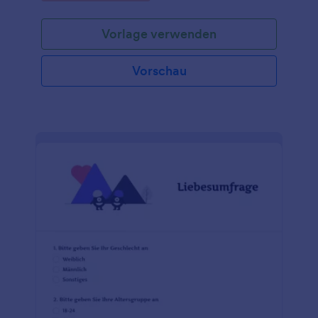
mit demografischen Fragen sowie Fragen zur
eigenen Ehe, zum Einfluss der Ehe der Eltern, zur
Vorlage verwenden
Eheberatung und vielem mehr vorformatiert. Die
Umfrageantworten werden sofort empfangen und in
Jotform-Tabellen gespeichert, auf die Sie von jedem
Vorschau
Gerät aus zugreifen und die Sie als Tabelle, Kalender
oder leicht lesbare Karten anzeigen können. Keine
Ehe ist perfekt, aber unsere Eheumfrage kann es
sein - mit einfachem Drag & Drop können Sie diese
Vorlage ganz einfach an Ihre Bedürfnisse anpassen.
Sie können problemlos weitere Fragen und
Formularfelder hinzufügen, bedingte Logik oder
Widgets einrichten, Bilder und Logos einfügen und
vieles mehr. Mit unseren mehr als 100 App-
Integrationen können Sie Jotform Hand in Hand mit
Ihren Lieblings-Apps arbeiten lassen, indem Sie die
Umfragebeantwortungen automatisch an Ihre
anderen Online-Konten, wie Google Drive oder
Dropbox, senden. Finden Sie heraus, was Menschen
dazu bringt, den Bund fürs Leben zu schließen - mit
einer individuellen Umfrage zur Ehe!