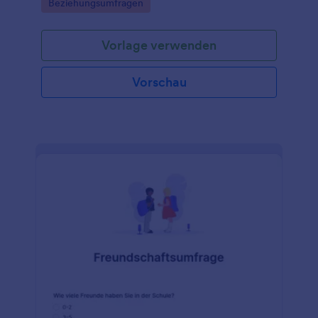
Go to Category:
Beziehungsumfragen
Vorlage verwenden
Vorschau