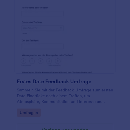
anzupassen und sie entweder in Ihre Website
einzubetten oder eigenständig zu verwenden.
Erstes Date Feedback Umfrage
Sammeln Sie mit der Feedback-Umfrage zum ersten
Date Eindrücke nach einem Treffen, um
Atmosphäre, Kommunikation und Interesse an
einem weiteren Treffen auszuwerten, ideal für
Go to Category:
Umfragen
persönliche Reflexion oder Beziehungsberatung mit
Jotform.
Vorlage verwenden