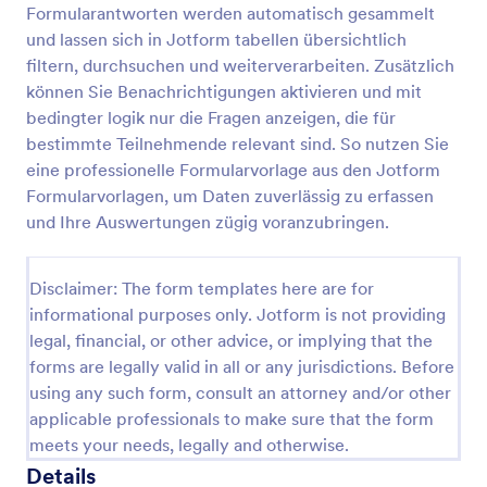
Formularantworten werden automatisch gesammelt
Dating Fragebogen
und lassen sich in Jotform tabellen übersichtlich
filtern, durchsuchen und weiterverarbeiten. Zusätzlich
Ein Dating-Fragebogen ist eine Umfrage, die von
Einzelpersonen verwendet wird, um ihre
können Sie Benachrichtigungen aktivieren und mit
Kompatibilität mit einer anderen Person zu
bedingter logik nur die Fragen anzeigen, die für
beurteilen. Ein Dating-Fragebogen besteht aus
bestimmte Teilnehmende relevant sind. So nutzen Sie
Go to Category:
Beziehungsumfragen
Fragen zur Persönlichkeit der Befragten, zu dem,
eine professionelle Formularvorlage aus den Jotform
was sie in einer Beziehung suchen, und zu ihren
Formularvorlagen, um Daten zuverlässig zu erfassen
bisherigen Erfahrungen. Verwenden Sie diese
Vorlage verwenden
kostenlose Dating-Fragebogen-Vorlage für
und Ihre Auswertungen zügig voranzubringen.
Partnervermittlungs- und Dating-Dienste und
erfassen Sie Informationen über Ihre Kunden!
Vorschau
Passen Sie die Fragen einfach an die Anforderungen
Disclaimer: The form templates here are for
Ihres Systems an und veröffentlichen Sie dann das
informational purposes only. Jotform is not providing
Formular oder senden Sie einen Link dazu. Ob Sie
legal, financial, or other advice, or implying that the
nun eine Partnervermittlung oder eine Online-
forms are legally valid in all or any jurisdictions. Before
Partnerbörse betreiben – mit dieser kostenlosen
using any such form, consult an attorney and/or other
Dating-Fragebogen-Vorlage erhalten Sie die
Informationen, die Sie benötigen, um Kunden mit
applicable professionals to make sure that the form
anderen Nutzern zusammenzubringen.Passen Sie
meets your needs, legally and otherwise.
diese Dating-Fragebogen-Vorlage an Ihre
Details
Bedürfnisse an – fügen Sie Fragen hinzu oder