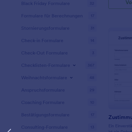
Vo
Black Friday Formulare
32
Formulare für Berechnungen
17
Stornierungsformulare
31
Check-in Formulare
14
Check-Out Formulare
3
Checklisten-Formulare
367
Weihnachtsformulare
48
Anspruchsformulare
29
Coaching Formulare
10
Bestätigungsformulare
17
Ein Einverst
Consulting-Formulare
13
ist ein Doku