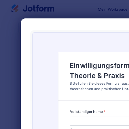
Dialog Start
Mein Workspace
Formularvo
Einve
SORTIEREN NACH
Beliebt
851 Vorlag
FORMULARLAYOUT
Klassisch
KATEGORIEN
Bestellformulare
718
Anmeldeformulare
675