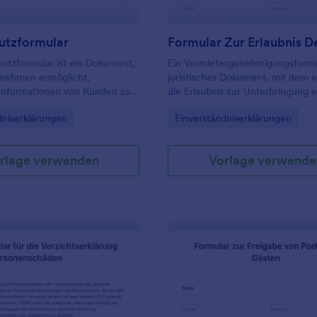
utzformular
utzformular ist ein Dokument,
Ein Vermietergenehmigungsformul
rnehmen ermöglicht,
juristisches Dokument, mit dem e
 Informationen von Kunden zu
die Erlaubnis zur Unterbringung e
rwenden Sie dieses
Haustiers in einem Mietobjekt be
gory:
Go to Category:
dniserklärungen
Einverständniserklärungen
formular, um Kontaktdaten von
n zu sammeln, ohne sie dem
Datenschutzverletzungen
rlage verwenden
Vorlage verwende
 Probieren Sie diese einfache
in Einwilligungsformular aus,
 Ihren Kunden die
vereinbarung erklären und ihre
ur Veröffentlichung ihrer
 einholen können. Das Feld für
ng ist für Ihre Kunden
einfach auszufüllen, mit einer
chaltfläche zum Anklicken, um
rklärung zuzustimmen. Alle
esem Musterformular sind