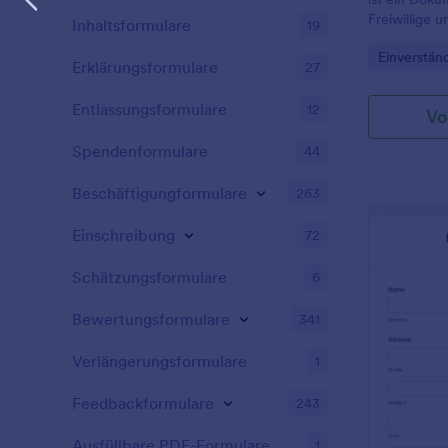
Freiwillige 
Inhaltsformulare
19
dass sie die 
Go to Cate
Einverstän
verstehen u
Erklärungsformulare
27
Risiken bewu
Entlassungsformulare
12
Vo
Spendenformulare
44
Beschäftigungformulare
263
Einschreibung
72
Schätzungsformulare
6
Bewertungsformulare
341
Verlängerungsformulare
1
Feedbackformulare
243
Ausfüllbare PDF-Formulare
1