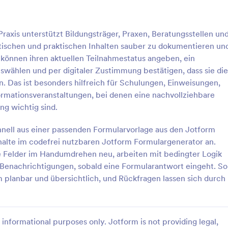
die Gültigkeitsdauer der Vereinb
aufzuführen. Es stellt auch sicher
: Formular Zur Sammlung Persönlicher Daten
: R
Vorschau
Vorschau
Erklärung abgegeben wird, dass s
raxis unterstützt Bildungsträger, Praxen, Beratungsstellen un
und frei von sexuell übertragbare
etischen und praktischen Inhalten sauber zu dokumentieren un
Krankheiten sind, für die sie bei
Zuwiderhandlung dem anderen 
können ihren aktuellen Teilnahmestatus angeben, ein
haften würden. Dieses Formular f
ählen und per digitaler Zustimmung bestätigen, dass sie die
sexuelle Einwilligung lässt sich au
. Das ist besonders hilfreich für Schulungen, Einweisungen,
ändern, wenn weitere Einzelheit
Formular Zur Sammlung Persönlicher Daten
Reisen Ohne Eltern Formu
rmationsveranstaltungen, bei denen eine nachvollziehbare
hinzugefügt werden sollen.
assungsformular ist ein
Die Sicherheit Ihres Kindes hat fü
ng wichtig sind.
ular, das Unternehmen bei der
Eltern oder Erziehungsberechtig
ersönlicher Daten von Kunden
Priorität.
hnell aus einer passenden Formularvorlage aus den Jotform
ame, E-Mail-Adresse,
alte im codefrei nutzbaren Jotform Formulargenerator an.
gory:
Go to Category:
dniserklärungen
Einverständniserklärungen
, Telefonnummer und mehr.
Felder im Handumdrehen neu, arbeiten mit bedingter Logik
Benachrichtigungen, sobald eine Formularantwort eingeht. So
rlage verwenden
Vorlage verwende
m planbar und übersichtlich, und Rückfragen lassen sich durch
informational purposes only. Jotform is not providing legal,