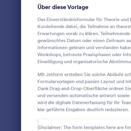
Über diese Vorlage
Recording Consent Forms
11
Formulare für Telemedizin
Das Einverständnisformular für Theorie und P
9
Kursleitende dabei, die Teilnahme an theor
Einverständniserklärungen für Reisen
9
Erwartungen vorab zu klären. Teilnehmende 
gewünschtes Datum oder einen Zeitraum ausw
Freigabeeinverständniserklärungen
8
Informationen gelesen und verstanden haben
Workshops, betreute Praxisphasen oder Info
Make-up Formulare
6
Ein Datenerf
Einwilligung und organisatorische Abstimmu
Kontaktform
Finanzierungs-Einwilligungsformulare
3
Erfassung p
Mit Jotform erstellen Sie solche Abläufe sc
hilft, wie N
Einverstädniserklärungen für Ferienlager
3
Formularvorlagen und passen Layout und Inh
Go to Cate
Einverstän
Wohnadresse
Dank Drag-and-Drop-Oberfläche ordnen Sie 
Freigabeformulare für Krankenhäuser
2
und versenden automatische antwort sowie 
Vo
wird die digitale Datenerfassung für Ihr Tea
RSVP Formulare
53
klar geführte Eingaben deutlich reduzieren.
Formulare für Terminvereinbarung
126
Disclaimer: The form templates here are for 
Kontaktformulare
209