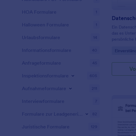
HOA Formulare
1
Datensch
Halloween Formulare
1
Ein Datensch
das es Unte
Urlaubsformulare
14
persönliche
sammeln. Ve
Informationsformulare
40
Go to Cate
Einverstän
Datenschutz
Ihren Kunde
Anfrageformulare
45
Risiko von 
Vo
auszusetzen!
Inspektionsformulare
Vorlage für e
605
mit dem Sie
Datenschutz
Aufnahmeformulare
211
Zustimmung z
Kontaktdaten
Interviewformulare
7
die Zustimmu
unglaublich 
Formulare zur Leadgenerierung
82
einfachen S
der obigen E
Juristische Formulare
129
Felder in di