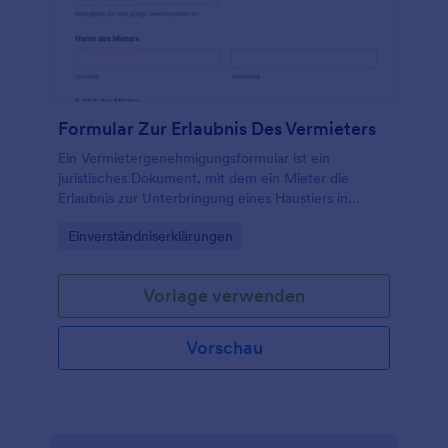
über 100 Integrationen zur einfachen
Datenerfassung nutzen. Und wenn Sie dieses
Formular in Ihren Offline- oder Ladengeschäften
verwenden möchten, können Sie unsere mobile
App, Jotform Mobile, verwenden, um Antworten
unterwegs zu erfassen! Mit einer kostenlosen
Formular Zur Erlaubnis Des Vermieters
Datenschutzformularvorlage können Sie Ihre
Kundendaten sicher aufbewahren und haben
Ein Vermietergenehmigungsformular ist ein
trotzdem alle Daten, die Sie für Ihre
juristisches Dokument, mit dem ein Mieter die
Marketingkampagnen benötigen.
Erlaubnis zur Unterbringung eines Haustiers in
einem Mietobjekt beantragt.
Go to Category:
Einverständniserklärungen
Vorlage verwenden
Vorschau