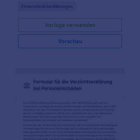
einer Pflegekraft auf eine andere Pflegekraft zu
Go to Category:
Einverständniserklärungen
übertragen.
Vorlage verwenden
Vorschau