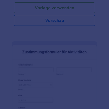
wird, in dem das Verfahren, die mit dem Verfahren
Vorlage verwenden
verbundenen Risiken, alle alternativen
Behandlungsmethoden und die Risiken eines
Verzichts auf einen solchen chirurgischen Eingriff
Vorschau
erklärt werden. Dies hilft auch, eine
einvernehmliche Vereinbarung zwischen dem
Patienten und dem Arzt zu treffen, dass der Patient
dem Arzt erlaubt, den Eingriff durchzuführen. Eine
informierte Einwilligung hilft bei der
Entscheidungsfindung des Patienten. Dieses
Formular für die informierte Zustimmung zur
Operation ist ein Beispiel, in dem die grundlegenden
Notwendigkeiten der Information des Patienten
über das chirurgische Verfahren, dem er oder sie
sich unterziehen wird, eingefügt werden können.
Auch die Risiken, die auftreten können und welche
alternativen Methoden es gibt sollten erläutert
werden. Dieses Formular kann leicht modifiziert
werden, um den Inhalt zu ändern oder um
detailliertere Inhalte für ein bestimmtes Verfahren
bereitzustellen. Verwenden Sie dieses Formular für
Ihre Patienten, die sich einer Operation unterziehen