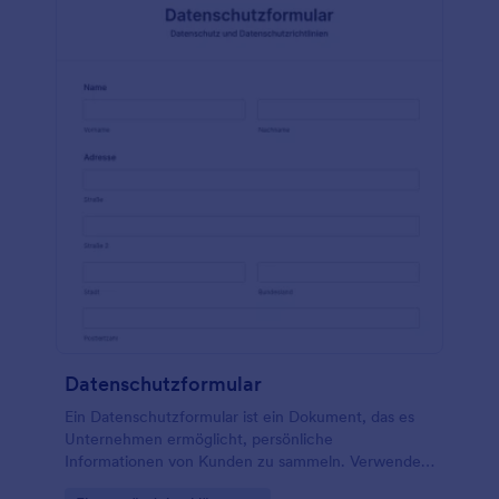
das gewünschte Ergebnis der Behandlung zu
erzielen. Diese Vorlage für ein Formular zur
informierten Zustimmung in der Psychologie ist ein
Beispiel für ein Formular zur Einholung der
Zustimmung von Patienten oder Klienten für eine
psychotherapeutische Behandlung. Dieses Formular
beschreibt die wichtigen Elemente, die eine
informierte Zustimmung für eine Psychotherapie
enthalten sollte, um die Klienten ordnungsgemäß
darüber zu informieren, was sie in der Therapie
erwartet. Veröffentlichen Sie dieses Formular oder
binden Sie es in Ihre Webseite ein. Verwalten Sie die
Übermittlungen, die Sie über die Plattform der
Übermittlungsseite des von Ihnen kopierten
Formulars erhalten haben. Erstellen Sie Ihre PDF-
Vorlage und drucken Sie Ihre Dokumente einfach
aus! All diese Funktionen finden Sie hier in Jotform,
Datenschutzformular
dem einfachsten Formulargenerator!
Ein Datenschutzformular ist ein Dokument, das es
Unternehmen ermöglicht, persönliche
Informationen von Kunden zu sammeln. Verwenden
Sie dieses Datenschutzformular, um Kontaktdaten