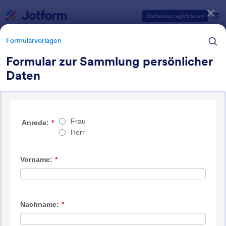
Dialog Start
Kostenlos registrieren
Formularvorlagen
Formular zur Sammlung persönlicher
Daten
Formularvorlagen Kategorien
Formularvorlagen
Einverständniserklärungen
851 Vorlagen