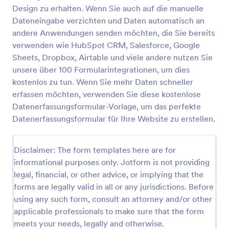
Design zu erhalten. Wenn Sie auch auf die manuelle
Formular Für Die Sexuelle Einwilligung
Dateneingabe verzichten und Daten automatisch an
Ein Formular für die sexuelle Einwilligung ist eine
andere Anwendungen senden möchten, die Sie bereits
Vereinbarung zwischen Erwachsenen, in der sie ihre
verwenden wie HubSpot CRM, Salesforce, Google
Bedingungen und Einschränkungen in Bezug auf
Sheets, Dropbox, Airtable und viele andere nutzen Sie
ihre Absicht, Sex zu haben, niederschreiben. Da es
unsere über 100 Formularintegrationen, um dies
Go to Category:
Einverständniserklärungen
sich um eine einvernehmliche Vereinbarung handelt,
kostenlos zu tun. Wenn Sie mehr Daten schneller
sollten die Parteien notwendigerweise ehrlich
zueinander sein, da sie innerhalb der im Vertrag
erfassen möchten, verwenden Sie diese kostenlose
Vorlage verwenden
festgelegten Grenzen gebunden sind; daher sind sie
Datenerfassungsformular-Vorlage, um das perfekte
im Falle jeglicher Form von Betrug,
Datenerfassungsformular für Ihre Website zu erstellen.
Falschdarstellung oder Abweichung von ihrer
Vorschau
Vereinbarung für ihre Handlungen verantwortlich.
Dieses Formular für die sexuelle Einwilligung
Disclaimer: The form templates here are for
ermöglicht es dem Paar, spezifische Informationen
informational purposes only. Jotform is not providing
in ihre Vereinbarung einzutragen und die genauen
legal, financial, or other advice, or implying that the
Erlaubnisse der einwilligenden Partei sowie die
Gültigkeitsdauer der Vereinbarung aufzuführen. Es
forms are legally valid in all or any jurisdictions. Before
stellt auch sicher, dass eine Erklärung abgegeben
using any such form, consult an attorney and/or other
wird, dass sie sicher und frei von sexuell
applicable professionals to make sure that the form
übertragbaren Krankheiten sind, für die sie bei
meets your needs, legally and otherwise.
Zuwiderhandlung dem anderen gegenüber haften