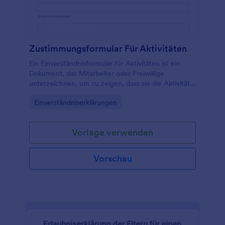
werden. Helfen Sie ihnen, informiert zu sein und
eine fundierte Entscheidung zu treffen.
Zustimmungsformular Für Aktivitäten
Ein Einverständnisformular für Aktivitäten ist ein
Dokument, das Mitarbeiter oder Freiwillige
unterzeichnen, um zu zeigen, dass sie die Aktivität,
an der sie teilnehmen, verstehen und sich der damit
Go to Category:
Einverständniserklärungen
verbundenen Risiken bewusst sind.
Vorlage verwenden
Vorschau