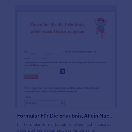
auch das Design dieser Vorlage aktualisieren.
Jotform ist ein vollständig angepasster,
benutzerfreundlicher Formulargenerator, der es
Ihnen ermöglicht, Felder per Drag & Drop zu
ändern, hinzuzufügen oder zu entfernen und die
Farben, Schriftarten und den Hintergrund ohne
Programmierkenntnisse zu ändern. Binden Sie
dieses Formular ganz einfach in Ihre Website ein
oder geben Sie es per URL weiter. Und das alles
ohne Programmierkenntnisse!
Formular Für Die Erlaubnis, Allein Nach Hause Zu Gehen
Ein Formular für die Erlaubnis, allein nach Hause zu
gehen, ist ein Dokument, das Kindern und