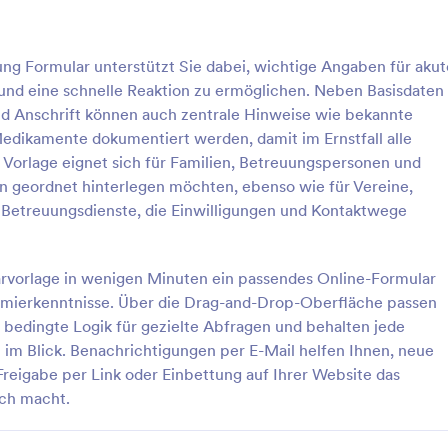
: Formular Zur Psychologischen Beurteilung
: Ei
Vorschau
Vorschau
ung Formular unterstützt Sie dabei, wichtige Angaben für akut
 und eine schnelle Reaktion zu ermöglichen. Neben Basisdaten
 Anschrift können auch zentrale Hinweise wie bekannte
dikamente dokumentiert werden, damit im Ernstfall alle
e Vorlage eignet sich für Familien, Betreuungspersonen und
Formular Zur Psychologischen Beurteilung
en geordnet hinterlegen möchten, ebenso wie für Vereine,
 zur psychologischen
Eine Einverständniserklärung zur
d Betreuungsdienste, die Einwilligungen und Kontaktwege
wird von Psychiatern
Trockennadelung ist ein Dokumen
um die psychische Gesundheit
Patienten unterschreiben, wenn f
ten zu beurteilen. Ob Sie nun
wird, dass eine Trockennadelung
larvorlage in wenigen Minuten ein passendes Online-Formular
gory:
Go to Category:
dniserklärungen
Medizinische Einverständniserk
der Psychiater sind,
bekannt als Trockennadelung am
ammierkenntnisse. Über die Drag-and-Drop-Oberfläche passen
e diese kostenlose Vorlage für
myofaszialen Triggerpunkt) eine p
f bedingte Logik für gezielte Abfragen und behalten jede
ogisches Gutachten, um
Option ist. Laut einer Studie von
rlage verwenden
Vorlage verwende
Informationen über Ihre
Journal of Pain ist Dry Needling 
 im Blick. Benachrichtigungen per E-Mail helfen Ihnen, neue
 erfassen. Wählen Sie aus
Behandlungsform, bei der
reigabe per Link oder Einbettung auf Ihrer Website das
on kostenlosen Fragen aus
akupunkturähnliche Nadeln einge
ach macht.
en Sie Ihre eigenen, und passen
werden, um Schmerzen bei Patie
riftarten und Farben an das
lindern. Die Erfolgsquote ist dopp