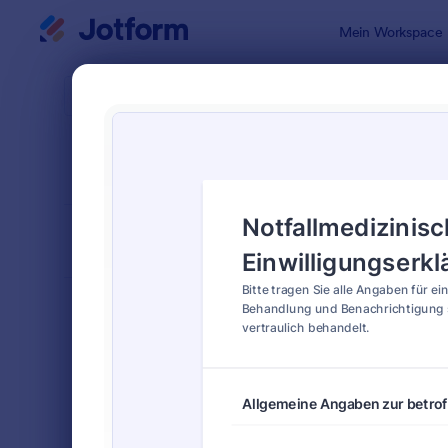
Dialog Start
Mein Workspace
Formularvo
Medi
SORTIEREN NACH
Beliebt
88 Vorlage
FORMULARLAYOUT
Klassisch
KATEGORIEN
Bestellformulare
719
Anmeldeformulare
676