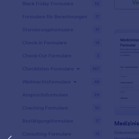
Vo
diesem Form
Black Friday Formulare
32
einem physi
Information
könnten. Mac
des Patiente
Formulare für Berechnungen
Praxis mit e
17
Medikamente,
psychologis
bestehenden 
Stornierungsformulare
31
Operation au
Darüber hina
Check-in Formulare
14
den Ärzten, 
präoperative
Check-Out Formulare
3
Blutuntersu
dokumentier
Checklisten-Formulare
367
Formulargene
bietet eine 
Weihnachtsformulare
48
Funktionalit
des OP-Frei
Anspruchsformulare
29
seiner benu
Oberfläche 
Coaching Formulare
10
Krankenhäuse
speziellen B
Bestätigungsformulare
17
Integrations
ermöglichen
Dokumentier
Datenübertr
Consulting-Formulare
13
Verzichtser