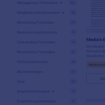
Management Formulare
162
Mitgliedschaftsformulare
48
Monitoring Formulare
23
Nominierungsformulare
14
Medizin E
Onboarding Formulare
13
Das Medizin 
informiert d
Persönliche Formulare
27
Einzelheiten
Bedingungen 
Petitionsformulare
74
Go to Cate
Medizinisc
Informatione
sie zustimm
Abstimmungen
23
Vo
Quiz
63
Angebotsformulare
72
Empfehlungsformulare
10