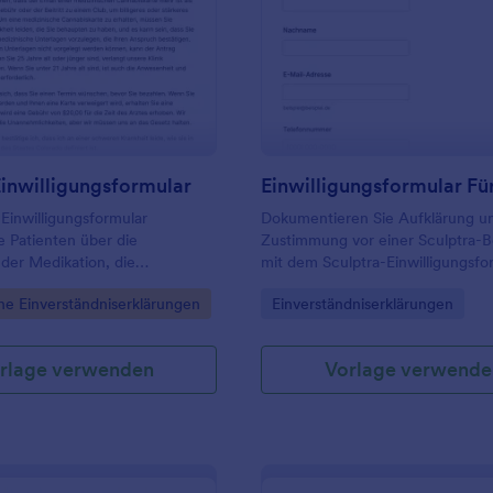
: Medizin Einwilligungsformular
: Ei
Vorschau
Vorschau
inwilligungsformular
Einwilligungsformular
Dokumentieren Sie Aufklärung u
ie Patienten über die
Zustimmung vor einer Sculptra-
 der Medikation, die
mit dem Sculptra-Einwilligungsfo
und sammelt detaillierte
erleichtern Sie Praxen und
gory:
Go to Category:
he Einverständniserklärungen
Einverständniserklärungen
n über die Patienten, denen
Kosmetikinstituten die digitale
en und unterschreiben müssen.
Datenerfassung und Verwaltung 
Formularantwort.
rlage verwenden
Vorlage verwende