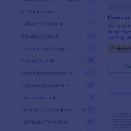
Patienten ei
HOA Formulare
1
Halloween Formulare
1
Ein Formular
Behandlungsp
Urlaubsformulare
14
von Angehör
verwendet w
Informationsformulare
41
Go to Cate
Medizinisc
Patienteninf
Behandlungsp
Anfrageformulare
45
Vo
Inspektionsformulare
605
Aufnahmeformulare
211
Interviewformulare
7
Formulare zur Leadgenerierung
82
Juristische Formulare
129