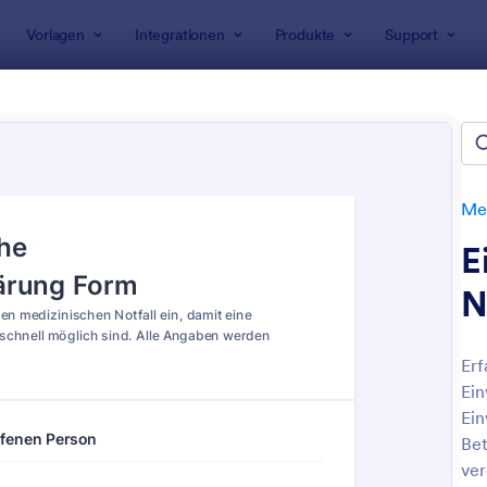
Vorlagen
Integrationen
Produkte
Support
rlagen
Einverständniserklärungen
Medizinische Einverstän
zinische Einverständniserklä
n
Med
E
N
Erf
Ein
: Hiv Zustimmungsformular
: F
Vorschau
Vorschau
Ein
Bet
ver