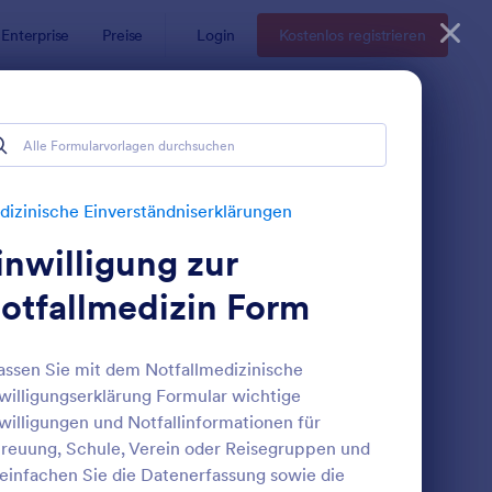
Enterprise
Preise
Login
Kostenlos registrieren
dniserklärungen
rungen
izinische Einverständniserklärungen
inwilligung zur
otfallmedizin Form
assen Sie mit dem Notfallmedizinische
willigungserklärung Formular wichtige
ormular Zur Psychologischen Beurteilung
: Medizinische Einver
Vorschau
willigungen und Notfallinformationen für
reuung, Schule, Verein oder Reisegruppen und
einfachen Sie die Daten­erfassung sowie die