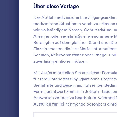
Über diese Vorlage
Recording Consent Forms
11
Formulare für Telemedizin
Das Notfallmedizinische Einwilligungserklär
9
medizinische Situationen vorab zu erfassen
Einverständniserklärungen für Reisen
9
wie vollständigem Namen, Geburtsdatum und
Allergien oder regelmäßig eingenommene Me
Freigabeeinverständniserklärungen
8
Beteiligten auf dem gleichen Stand sind. Di
Einzelpersonen, die ihre Notfallinformation
Make-up Formulare
6
Ein Formular
Schulen, Reiseveranstalter oder Pflege- un
Beurteilung 
Finanzierungs-Einwilligungsformulare
zuverlässig einholen müssen.
3
verwendet, 
ihrer Patien
Einverstädniserklärungen für Ferienlager
3
Mit Jotform erstellen Sie aus dieser Formu
Go to Cate
Einverstän
Psychologe o
für Ihre Daten­erfassung, ganz ohne Progr
verwenden Si
Freigabeformulare für Krankenhäuser
2
Sie Inhalte und Design an, nutzen bei Bedar
ein psychol
Vo
umfassende 
Formularantwort zentral in Jotform Tabellen
RSVP Formulare
53
Patienten zu
Antworten zeitnah zu bearbeiten, während F
Dutzenden v
Ausfüllen für Teilnehmende besonders einf
Formulare für Terminvereinbarung
126
oder erstell
Sie dann Sch
Kontaktformulare
209