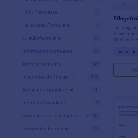
informierte 
Eltern sicher
psychologis
Einverständn
HOA Formulare
1
Forschungsz
Teilnahme b
Pflegefre
enthalten sol
Halloween Formulare
1
Ein Freigabe
Teilnehmer 
Haustieren i
den Zeitrau
Urlaubsformulare
14
Tierhaltern e
Die Teilneh
Friseuren, S
informiert, 
Informationsformulare
41
Go to Cate
Einverstän
abzubrechen
Risiken und 
Anfrageformulare
45
hinaus werd
Vo
Privatsphäre
Inspektionsformulare
605
besprochen.
kostenlos in
Aufnahmeformulare
211
die Vorlage 
und Sie könn
oder den In
Interviewformulare
7
Ihren Wünsc
Eingaben üb
Formulare zur Leadgenerierung
82
drucken Sie
aus. Ändern 
Juristische Formulare
129
verfügbaren 