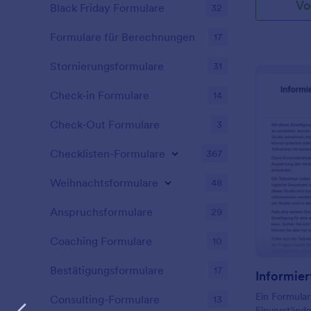
Vo
Schule anbie
Black Friday Formulare
32
Formular zur
Genehmigung
Formulare für Berechnungen
17
einfach die 
der Sorgebe
Stornierungsformulare
31
Sie es einfa
und betten S
Check-in Formulare
14
oder teilen 
den Eltern 
Check-Out Formulare
3
Antworten zu
Sorgeberech
Checklisten-Formulare
367
zum Kind ei
Vertragsbed
Weihnachtsformulare
48
Datenschutzr
Probleme und
Anspruchsformulare
29
angeben, Not
bereitstellen
Coaching Formulare
10
Einverständn
aus untersc
Bestätigungsformulare
17
werden sofo
Antworten i
Ein Formular 
informiert u
Consulting-Formulare
13
Einverständn