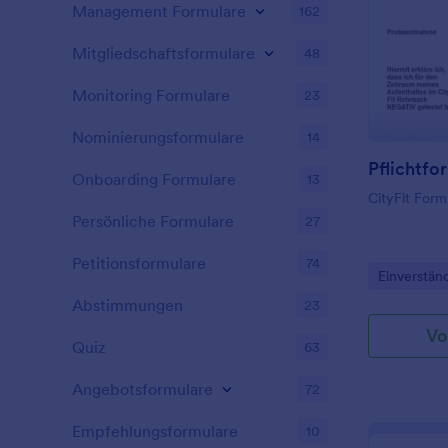
diese Funkti
Management Formulare
162
Jotform!
Mitgliedschaftsformulare
48
Monitoring Formulare
23
Nominierungsformulare
14
Pflichtfo
Onboarding Formulare
13
CityFit For
Persönliche Formulare
27
Petitionsformulare
74
Go to Cate
Einverstän
Abstimmungen
23
Vo
Quiz
63
Angebotsformulare
72
Empfehlungsformulare
10