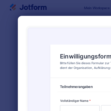
Dialog Start
Mein Workspace
Formularvo
Einve
SORTIEREN NACH
Beliebt
76 Vorlage
FORMULARLAYOUT
Klassisch
KATEGORIEN
Bestellformulare
718
Anmeldeformulare
676