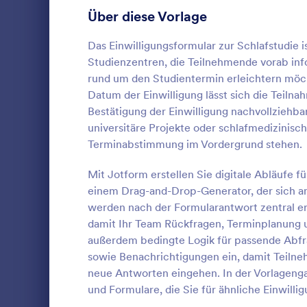
Über diese Vorlage
Recording Consent Forms
11
Formulare für Telemedizin
Das Einwilligungsformular zur Schlafstudie 
9
Studienzentren, die Teilnehmende vorab in
Einverständniserklärungen für Reisen
9
rund um den Studientermin erleichtern möc
Datum der Einwilligung lässt sich die Teilna
Freigabeeinverständniserklärungen
8
Bestätigung der Einwilligung nachvollziehbar 
COVID 19
universitäre Projekte oder schlafmedizinisc
Make-up Formulare
6
Ein COVID-1
Terminabstimmung im Vordergrund stehen.
rechtlichen 
Finanzierungs-Einwilligungsformulare
3
oder Firma v
Mit Jotform erstellen Sie digitale Abläufe
wenn sich K
Einverstädniserklärungen für Ferienlager
3
einem Drag-and-Drop-Generator, der sich a
Go to Cate
Einverstän
Coronavirus 
werden nach der Formularantwort zentral er
Dienstleist
Freigabeformulare für Krankenhäuser
2
damit Ihr Team Rückfragen, Terminplanung 
die Produkt
Vo
Mit diesem 
außerdem bedingte Logik für passende Abfra
RSVP Formulare
53
Unternehme
sowie Benachrichtigungen ein, damit Teilne
Haftungsver
neue Antworten eingehen. In der Vorlagengal
Formulare für Terminvereinbarung
126
online akzep
und Formulare, die Sie für ähnliche Einwil
Text an Ihre
Kontaktformulare
209