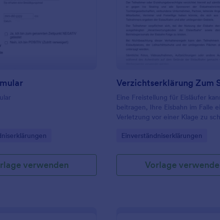
onen alle kostenlos hier auf
: Pflichtformular
: V
Vorschau
Vorschau
rmular
mular
Eine Freistellung für Eisläufer ka
beitragen, Ihre Eisbahn im Falle e
Verletzung vor einer Klage zu sc
gory:
Go to Category:
dniserklärungen
Einverständniserklärungen
rlage verwenden
Vorlage verwende