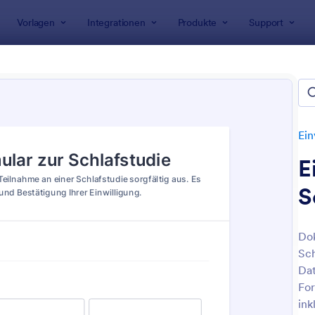
Vorlagen
Integrationen
Produkte
Support
rlagen
Einverständniserklärungen
Einverständniserklärung
rständniserklärungen
n
Ein
E
S
Dok
Sch
: Sorgerecht Freiwillig Abgeben Formular
: T
Vorschau
Vorschau
Dat
For
ink