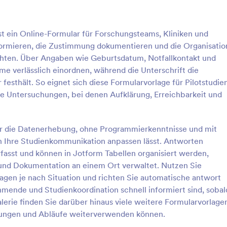
: COVID 19 Haftungsausschluss
: Ha
Vorschau
Vorschau
ist ein Online-Formular für Forschungsteams, Kliniken und
formieren, die Zustimmung dokumentieren und die Organisatio
hten. Über Angaben wie Geburtsdatum, Notfallkontakt und
hme verlässlich einordnen, während die Unterschrift die
festhält. So eignet sich diese Formularvorlage für Pilotstudien
 Haftungsausschluss
he Untersuchungen, bei denen Aufklärung, Erreichbarkeit und
9 Haftungsausschluss dient der
Eine Haftungsverzichtserklärung 
Freistellung einer Organisation
Personal Trainer wird normalerwe
on jeglicher Verantwortung,
Personal Trainern verwendet, um 
 für die Datenerhebung, ohne Programmierkenntnisse und mit
unden oder Besucher mit dem
möglichen Klagen von Kunden z
n Ihre Studienkommunikation anpassen lässt. Antworten
gory:
Go to Category:
dniserklärungen
Einverständniserklärungen
infizieren, während Sie die
schützen. Mit dieser kostenlosen
fasst und können in Jotform Tabellen organisiert werden,
ungen in Anspruch nehmen oder
für eine Haftungsverzichtserkläru
und Dokumentation an einem Ort verwaltet. Nutzen Sie
e des Unternehmens kaufen.
Personal Trainer können Sie Kund
rlage verwenden
Vorlage verwende
Online-Formular können
für Personal Training-Sitzungen 
gen je nach Situation und richten Sie automatische antwort
n
Personal Trainer können das Do
hmende und Studienkoordination schnell informiert sind, sobal
zichtserklärungen problemlos
einfach an ihre Bedürfnisse anpa
erie finden Sie darüber hinaus viele weitere Formularvorlage
tieren. Passen Sie einfach den
Anmeldeformular an ihr Branding
ligungen und Abläufe weiterverwenden können.
 Bedürfnisse an und geben Sie
und die Verzichtserklärung ihre