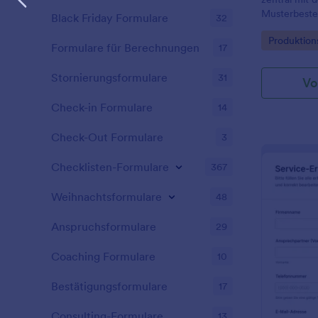
Musterbestel
Black Friday Formulare
32
Fertigung un
Go to Cate
Produktion
Abstimmung 
Formulare für Berechnungen
17
Jotform.
Stornierungsformulare
31
Vo
Check-in Formulare
14
Check-Out Formulare
3
Checklisten-Formulare
367
Weihnachtsformulare
48
Anspruchsformulare
29
Coaching Formulare
10
Bestätigungsformulare
17
Consulting-Formulare
13