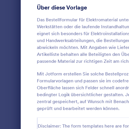
Blumenbestellformulare
Über diese Vorlage
9
Änderungsaufträge
9
Das Bestellformular für Elektromaterial unte
Werkstätten oder die laufende Instandhaltu
Ticketbestellformulare
9
eignet sich besonders für Elektroinstallat
und Handwerksabteilungen, die Bestellungen
T-Shirt Bestellformulare
7
abwickeln möchten. Mit Angaben wie Liefer
Bestellfo
Artikelliste behalten alle Beteiligten den Ü
Kuchenbestellformulare
7
Erfassen Sie
passende Material zur richtigen Zeit am ric
Lagerartikel
Fotoauftragsformulare
7
Lagerartikel
Mit Jotform erstellen Sie solche Bestellpr
erfassen für
Buchbestellformulare
7
Formularvorlagen und passen sie im codefr
Go to Cate
Bestellfor
Lagerverwal
Oberfläche lassen sich Felder schnell anord
Formularvor
Vorbestellformulare
6
bedingter Logik übersichtlicher gestalten.
Vo
zentral gespeichert, auf Wunsch mit Benach
Catering Bestellformulare
6
geprüft und bearbeitet werden können.
Cookie Bestellformulare
4
Disclaimer: The form templates here are for 
Fundraising Bestellformulare
2