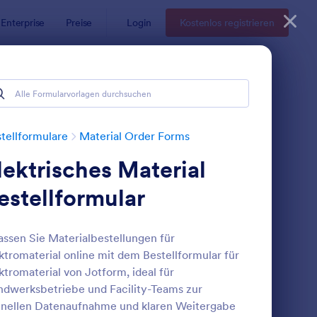
Enterprise
Preise
Login
Kostenlos registrieren
tellformulare
Material Order Forms
lektrisches Material
estellformular
assen Sie Materialbestellungen für
ktromaterial online mit dem Bestellformular für
agerbestand Anforderungsformular
: Großhandelsbestellf
Vorschau
ktromaterial von Jotform, ideal für
dwerksbetriebe und Facility-Teams zur
nellen Datenaufnahme und klaren Weitergabe