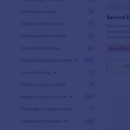
Inhaltsformulare
19
Erklärungsformulare
27
Das Service-
unterstützt 
Entlassungsformulare
12
schnellen Da
Ersatzteilbe
Spendenformulare
44
Go to Cate
Bestellfor
zentral eing
werden und 
Beschäftigungformulare
263
Jotform nach
Vo
Einschreibung
73
Schätzungsformulare
6
Bewertungsformulare
343
Verlängerungsformulare
1
Feedbackformulare
243