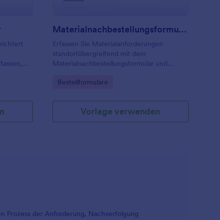
r
Materialnachbestellungsformular
eichtert
Erfassen Sie Materialanforderungen
standortübergreifend mit dem
fassen,
Materialnachbestellungsformular und
ellungen
sammeln Sie Bestellungen, Prioritäten und
Go to Category:
Bestellformulare
ft, ideal
Lieferwünsche als digitale Datenerfassung
s.
für Einkauf, Lager und Verwaltung.
n
Vorlage verwenden
e den Prozess der Anforderung, Nachverfolgung