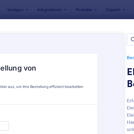
Vorlagen
Integrationen
Produkte
Support
rlagen
Bestellformulare
Material Order Forms
ial Order Forms
Bes
E
B
Erf
Ele
: Materialanforderungsformular
: L
Vorschau
Vorschau
Ele
Han
sch