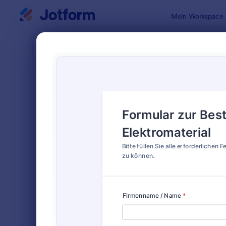
Dialog Start
Mein Workspace
Formularvo
Mater
SORTIEREN NACH
Beliebt
15 Vorlagen
FORMULARLAYOUT
Klassisch
KATEGORIEN
Bestellformulare
719
Produktbestellformulare
58