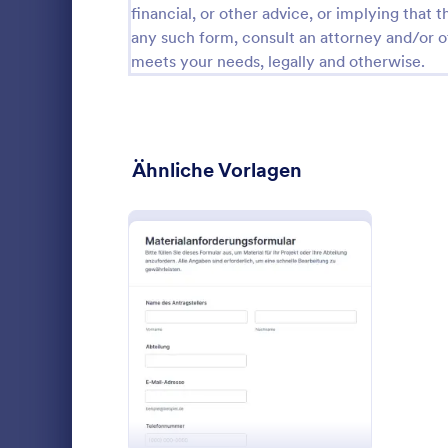
financial, or other advice, or implying that th
any such form, consult an attorney and/or o
Anmeldeformulare
676
meets your needs, legally and otherwise.
Veranstaltungsanmeldeformulare
183
Zahlungsformulare
115
Bewerbungsformulare
814
Ähnliche Vorlagen
Datei-Upload-Formulare
238
Buchungsformulare
222
Materialb
Umfragen
1.206
Erfassen Sie
Einverständniserklärungen
851
im Unterne
: Materialanforderungsfo
Vorschau
Materialbest
RSVP Formulare
53
Teams Bestel
Go to Cate
Bestellfor
Lieferungen
Formulare für Terminvereinbarung
126
für jede For