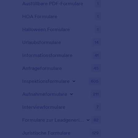
Ausfüllbare PDF-Formulare
1
HOA Formulare
1
Halloween Formulare
1
Urlaubsformulare
14
Informationsformulare
41
Anfrageformulare
45
Inspektionsformulare
605
Aufnahmeformulare
211
Interviewformulare
7
Formulare zur Leadgenerierung
82
Juristische Formulare
129