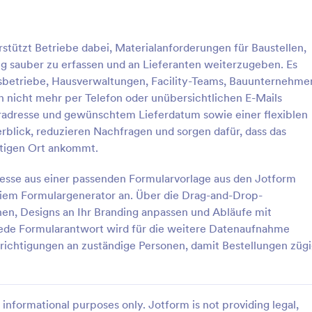
: Bestellformular Für Lagerartikel
: Na
Vorschau
Vorschau
rstützt Betriebe dabei, Materialanforderungen für Baustellen,
ng sauber zu erfassen und an Lieferanten weiterzugeben. Es
ionsbetriebe, Hausverwaltungen, Facility-Teams, Bauunternehme
 nicht mehr per Telefon oder unübersichtlichen E-Mails
adresse und gewünschtem Lieferdatum sowie einer flexiblen
rmular Für Lagerartikel
berblick, reduzieren Nachfragen und sorgen dafür, dass das
 interne Bestellungen für
Erfassen Sie Nachbestellungen fü
htigen Ort ankommt.
 mit dem Bestellformular für
vorrätige Artikel mit Kontaktdate
 und vereinfachen Sie die Daten
Lieferwunsch, damit Einkauf, Lag
ozesse aus einer passenden Formularvorlage aus den Jotform
 Abteilungen, Einkauf und
Filialteams Anforderungen zentr
eiem Formulargenerator an. Über die Drag-and-Drop-
gory:
Go to Category:
mulare
Bestellformulare
tung mit Jotform
und als Formularantworten in Jot
nen, Designs an Ihr Branding anpassen und Abläufe mit
lagen.
die Datenerfassung verwalten kö
 Jede Formularantwort wird für die weitere Datenaufnahme
rlage verwenden
Vorlage verwende
richtigungen an zuständige Personen, damit Bestellungen züg
informational purposes only. Jotform is not providing legal,