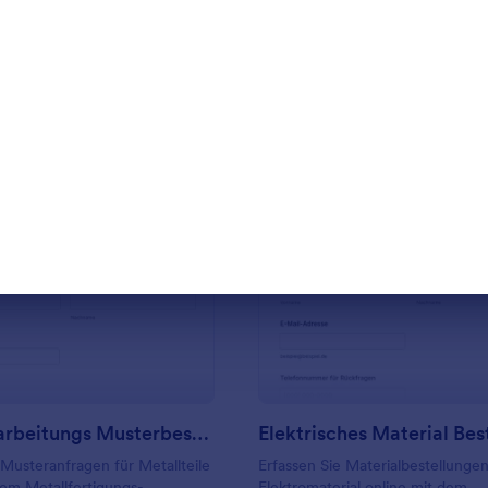
rlage verwenden
Vorlage verwende
: Metallbearbeitungs Musterbestellformular
: El
Vorschau
Vorschau
Metallbearbeitungs Musterbestellformular
 Musteranfragen für Metallteile
Erfassen Sie Materialbestellungen
dem Metallfertigungs-
Elektromaterial online mit dem