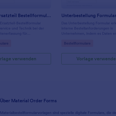
Service Ersatzteil Bestellformular
Unterbestellung Formula
Ersatzteil-Bestellformular
Das Unterbestellung Formular erl
Service und Technik bei der
interne Bestellanforderungen in
tenerfassung für
Unternehmen, indem es Daten er
stellungen, damit Anfragen
Freigaben koordinieren und Best
gory:
Go to Category:
mulare
Bestellformulare
ehen, intern sauber zugeordnet
nachvollziehbar dokumentieren hil
jede Formularantwort in
für Einkauf, Verwaltung und Team
vollziehbar bleibt.
rlage verwenden
Vorlage verwende
Über Material Order Forms
Materialbestellformularvorlagen sind spezielle digitale Formulare, di