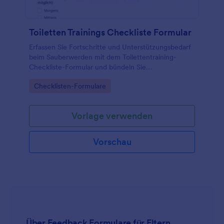
Toiletten Trainings Checkliste Formular
Erfassen Sie Fortschritte und Unterstützungsbedarf
beim Sauberwerden mit dem Toilettentraining-
Checkliste-Formular und bündeln Sie
Beobachtungen für Eltern, Kitas und
Go to Category:
Checklisten-Formulare
Betreuungspersonen in einer digitalen Übersicht.
Vorlage verwenden
Vorschau
Über Feedback Formulare für Eltern