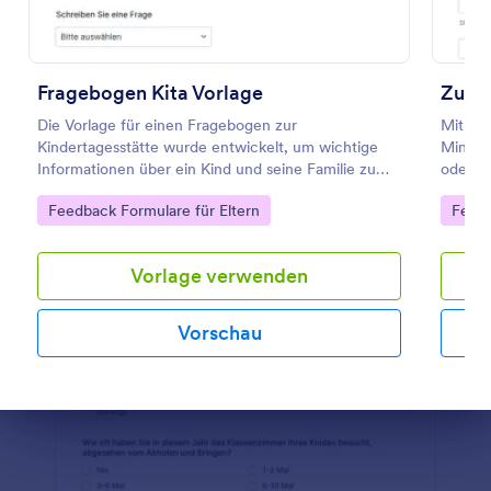
Vorschau
Fragebogen Kita Vorlage
Zusti
Die Vorlage für einen Fragebogen zur
Mit ein
Kindertagesstätte wurde entwickelt, um wichtige
Minderj
Informationen über ein Kind und seine Familie zu
oder Er
sammeln, bevor es sich für ein
Minderj
Go to Category:
Go to
Feedback Formulare für Eltern
Feedb
Kinderbetreuungsprogramm anmeldet.
Vorlage verwenden
Vorschau
Dialog Ende