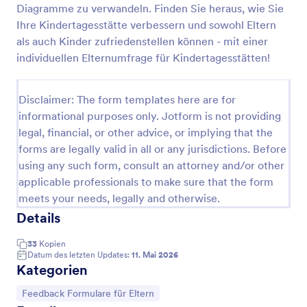
Diagramme zu verwandeln. Finden Sie heraus, wie Sie
Elternumfrage Für Kindertagesstätten
Ihre Kindertagesstätte verbessern und sowohl Eltern
als auch Kinder zufriedenstellen können - mit einer
Wenn Sie eine Kindertagesstätte betreiben, können
Sie mit der kostenlosen Elternumfrage von Jotform
individuellen Elternumfrage für Kindertagesstätten!
schnell Feedback von den Eltern einholen! Die
Eltern können von jedem beliebigen Gerät aus
Go to Category:
Feedback Formulare für Eltern
Fragen zu ihrer Zufriedenheit mit Ihrer
Disclaimer: The form templates here are for
Kindertagesstätte beantworten und in den
informational purposes only. Jotform is not providing
Kommentarfeldern Vorschläge machen. Sie erhalten
legal, financial, or other advice, or implying that the
Vorlage verwenden
die Antworten sofort und können sie in Jotform
forms are legally valid in all or any jurisdictions. Before
Tabellen einsehen oder mit nur einem Klick an
using any such form, consult an attorney and/or other
andere Kita-Mitarbeiter weitergeben.Mit unserem
Vorschau
Formulargenerator können Sie Ihre Elternumfrage
applicable professionals to make sure that the form
ohne Programmierkenntnisse anpassen. Fügen Sie
meets your needs, legally and otherwise.
einfach per Drag & Drop Umfragefragen,
Details
Formularfelder, Bilder, Widgets und mehr hinzu und
aktualisieren Sie sie. Sie können sogar eine bedingte
33
Kopien
Logik, E-Mail-Benachrichtigungen oder
Datum des letzten Updates:
11. Mai 2026
Integrationen mit mehr als 100 Anwendungen
Kategorien
einrichten. Und wenn Sie einen Bericht erstellen
möchten, verwenden Sie einfach den Jotform
Zur Kategorie:
Feedback Formulare für Eltern
Berichtgenerator, um die Umfrageergebnisse mit