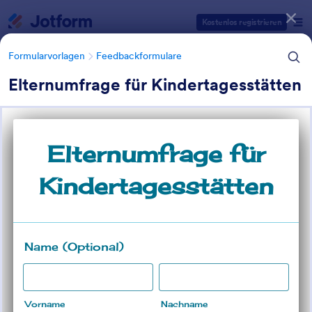
Dialog Start
Kostenlos registrieren
Formularvorlagen
Feedbackformulare
Elternumfrage für Kindertagesstätten
Formularvorlagen Kategorien
Formularvorlagen
Feedbackformulare
Feedback Formulare für Eltern
6 Vorlagen