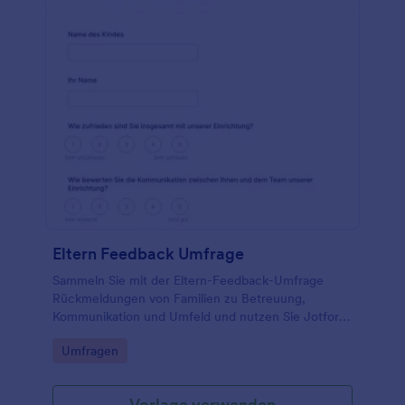
Eltern Feedback Umfrage
Sammeln Sie mit der Eltern-Feedback-Umfrage
Rückmeldungen von Familien zu Betreuung,
Kommunikation und Umfeld und nutzen Sie Jotform
für einfache Datenerfassung und Auswertung in
Go to Category:
Umfragen
einer passenden Formularvorlage.
Vorlage verwenden