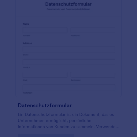
das gewünschte Ergebnis der Behandlung zu
erzielen. Diese Vorlage für ein Formular zur
informierten Zustimmung in der Psychologie ist ein
Beispiel für ein Formular zur Einholung der
Zustimmung von Patienten oder Klienten für eine
psychotherapeutische Behandlung. Dieses Formular
beschreibt die wichtigen Elemente, die eine
informierte Zustimmung für eine Psychotherapie
enthalten sollte, um die Klienten ordnungsgemäß
darüber zu informieren, was sie in der Therapie
erwartet. Veröffentlichen Sie dieses Formular oder
binden Sie es in Ihre Webseite ein. Verwalten Sie die
Übermittlungen, die Sie über die Plattform der
Übermittlungsseite des von Ihnen kopierten
Formulars erhalten haben. Erstellen Sie Ihre PDF-
Vorlage und drucken Sie Ihre Dokumente einfach
aus! All diese Funktionen finden Sie hier in Jotform,
Datenschutzformular
dem einfachsten Formulargenerator!
Ein Datenschutzformular ist ein Dokument, das es
Unternehmen ermöglicht, persönliche
Informationen von Kunden zu sammeln. Verwenden
Sie dieses Datenschutzformular, um Kontaktdaten