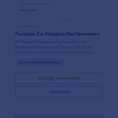
über 100 Integrationen zur einfachen
Datenerfassung nutzen. Und wenn Sie dieses
Formular in Ihren Offline- oder Ladengeschäften
verwenden möchten, können Sie unsere mobile
App, Jotform Mobile, verwenden, um Antworten
unterwegs zu erfassen! Mit einer kostenlosen
Formular Zur Erlaubnis Des Vermieters
Datenschutzformularvorlage können Sie Ihre
Kundendaten sicher aufbewahren und haben
Ein Vermietergenehmigungsformular ist ein
trotzdem alle Daten, die Sie für Ihre
juristisches Dokument, mit dem ein Mieter die
Marketingkampagnen benötigen.
Erlaubnis zur Unterbringung eines Haustiers in
einem Mietobjekt beantragt.
Go to Category:
Einverständniserklärungen
Vorlage verwenden
Vorschau