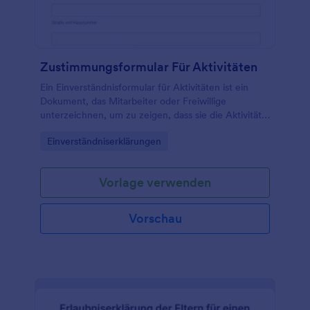
werden. Helfen Sie ihnen, informiert zu sein und
eine fundierte Entscheidung zu treffen.
Zustimmungsformular Für Aktivitäten
Ein Einverständnisformular für Aktivitäten ist ein
Dokument, das Mitarbeiter oder Freiwillige
unterzeichnen, um zu zeigen, dass sie die Aktivität,
an der sie teilnehmen, verstehen und sich der damit
Go to Category:
Einverständniserklärungen
verbundenen Risiken bewusst sind.
Vorlage verwenden
Vorschau