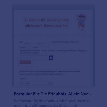
auch das Design dieser Vorlage aktualisieren.
Jotform ist ein vollständig angepasster,
benutzerfreundlicher Formulargenerator, der es
Ihnen ermöglicht, Felder per Drag & Drop zu
ändern, hinzuzufügen oder zu entfernen und die
Farben, Schriftarten und den Hintergrund ohne
Programmierkenntnisse zu ändern. Binden Sie
dieses Formular ganz einfach in Ihre Website ein
oder geben Sie es per URL weiter. Und das alles
ohne Programmierkenntnisse!
Formular Für Die Erlaubnis, Allein Nach Hause Zu Gehen
Ein Formular für die Erlaubnis, allein nach Hause zu
gehen, ist ein Dokument, das Kindern und