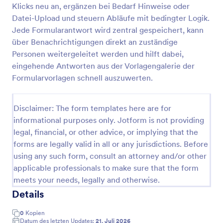
Klicks neu an, ergänzen bei Bedarf Hinweise oder
Formular Für Die Sexuelle Einwilligung
Datei-Upload und steuern Abläufe mit bedingter Logik.
Jede Formularantwort wird zentral gespeichert, kann
Ein Formular für die sexuelle Einwilligung ist eine
Vereinbarung zwischen Erwachsenen, in der sie ihre
über Benachrichtigungen direkt an zuständige
Bedingungen und Einschränkungen in Bezug auf
Personen weitergeleitet werden und hilft dabei,
ihre Absicht, Sex zu haben, niederschreiben. Da es
eingehende Antworten aus der Vorlagengalerie der
Go to Category:
Einverständniserklärungen
sich um eine einvernehmliche Vereinbarung handelt,
Formularvorlagen schnell auszuwerten.
sollten die Parteien notwendigerweise ehrlich
zueinander sein, da sie innerhalb der im Vertrag
Vorlage verwenden
festgelegten Grenzen gebunden sind; daher sind sie
Disclaimer: The form templates here are for
im Falle jeglicher Form von Betrug,
informational purposes only. Jotform is not providing
Falschdarstellung oder Abweichung von ihrer
Vorschau
Vereinbarung für ihre Handlungen verantwortlich.
legal, financial, or other advice, or implying that the
Dieses Formular für die sexuelle Einwilligung
forms are legally valid in all or any jurisdictions. Before
ermöglicht es dem Paar, spezifische Informationen
using any such form, consult an attorney and/or other
in ihre Vereinbarung einzutragen und die genauen
applicable professionals to make sure that the form
Erlaubnisse der einwilligenden Partei sowie die
meets your needs, legally and otherwise.
Gültigkeitsdauer der Vereinbarung aufzuführen. Es
stellt auch sicher, dass eine Erklärung abgegeben
Details
wird, dass sie sicher und frei von sexuell
übertragbaren Krankheiten sind, für die sie bei
0
Kopien
Zuwiderhandlung dem anderen gegenüber haften
Datum des letzten Updates:
21. Juli 2026