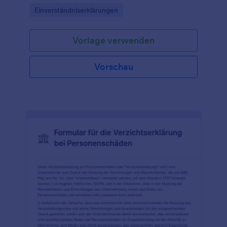
einer Pflegekraft auf eine andere Pflegekraft zu
Go to Category:
Einverständniserklärungen
übertragen.
Vorlage verwenden
Vorschau