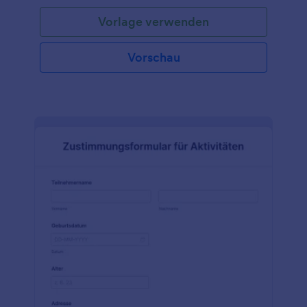
wird, in dem das Verfahren, die mit dem Verfahren
Vorlage verwenden
verbundenen Risiken, alle alternativen
Behandlungsmethoden und die Risiken eines
Verzichts auf einen solchen chirurgischen Eingriff
Vorschau
erklärt werden. Dies hilft auch, eine
einvernehmliche Vereinbarung zwischen dem
Patienten und dem Arzt zu treffen, dass der Patient
dem Arzt erlaubt, den Eingriff durchzuführen. Eine
informierte Einwilligung hilft bei der
Entscheidungsfindung des Patienten. Dieses
Formular für die informierte Zustimmung zur
Operation ist ein Beispiel, in dem die grundlegenden
Notwendigkeiten der Information des Patienten
über das chirurgische Verfahren, dem er oder sie
sich unterziehen wird, eingefügt werden können.
Auch die Risiken, die auftreten können und welche
alternativen Methoden es gibt sollten erläutert
werden. Dieses Formular kann leicht modifiziert
werden, um den Inhalt zu ändern oder um
detailliertere Inhalte für ein bestimmtes Verfahren
bereitzustellen. Verwenden Sie dieses Formular für
Ihre Patienten, die sich einer Operation unterziehen