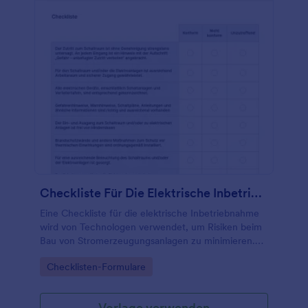
Checkliste Für Die Elektrische Inbetriebnahme
Eine Checkliste für die elektrische Inbetriebnahme
wird von Technologen verwendet, um Risiken beim
Bau von Stromerzeugungsanlagen zu minimieren.
Egal, ob Sie Konstrukteur oder Leiter eines
Go to Category:
Checklisten-Formulare
Serviceteams sind, verwenden Sie diese kostenlose
Checkliste für die elektrische Inbetriebnahme, um
den Inbetriebnahmeprozess elektrischer Geräte zu
Vorlage verwenden