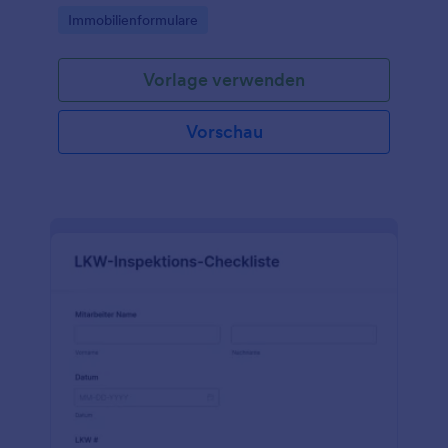
auszieht.
Go to Category:
Immobilienformulare
Vorlage verwenden
Vorschau