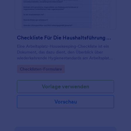
Checkliste Für Die Haushaltsführung Am Arbeitsplatz
Eine Arbeitsplatz-Housekeeping-Checkliste ist ein
Dokument, das dazu dient, den Überblick über
wiederkehrende Hygienestandards am Arbeitsplatz
zu behalten.
Go to Category:
Checklisten-Formulare
Vorlage verwenden
Vorschau