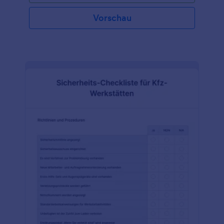
Arbeitsplatz besteht in der Regel aus mehreren
Abschnitten, die den gesamten Reinigungsprozess
Vorschau
abbilden. In der Kopfzeile stehen der Name des
Unternehmens und das Datum, an dem die
Checkliste erstellt wurde. In der Kopfzeile ist auch
Platz für die Unterschrift des Geschäftsführers oder
Eigentümers auf der Checkliste. Die Checkliste
enthält auch Abschnitte für den zu reinigenden Ort,
das Verfahren für die Reinigung und die Checkliste
für die Reinigung, einschließlich eines Abschnitts für
das Datum, an dem die Reinigung durchgeführt
wurde, und ein Datum für die nächste Reinigung,
falls zutreffend. Verwenden Sie diese kostenlose
Vorlage für eine Checkliste für die Reinigung von
Arbeitsplätzen auf Ihrer Website, um Ihr Personal
besser zu organisieren und Ihren Arbeitsplatz zu
ordnen. Passen Sie die Vorlage mit dem Logo Ihres
Unternehmens an und fügen Sie die Aufgaben
hinzu, die regelmäßig erledigt werden müssen.
Erstellen Sie dann einen Zeitplan, um Ihre
Mitarbeiter daran zu erinnern, was zu tun ist. Ganz
gleich, ob es sich bei Ihrem Unternehmen um ein
Hotel, ein Restaurant oder ein Büro handelt, dieses