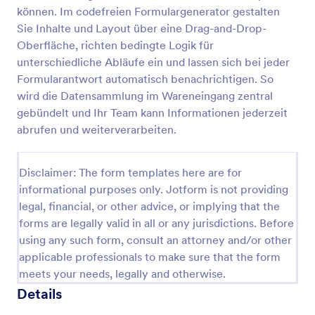
können. Im codefreien Formulargenerator gestalten
Checkliste Urlaub
Sie Inhalte und Layout über eine Drag-and-Drop-
Eine Vorlage für eine Urlaubscheckliste wird von
Oberfläche, richten bedingte Logik für
Einzelpersonen verwendet, um den Überblick über
unterschiedliche Abläufe ein und lassen sich bei jeder
die mit in den Urlaub zu bringenden Gegenstände
Formularantwort automatisch benachrichtigen. So
zu behalten.
wird die Datensammlung im Wareneingang zentral
Go to Category:
Checklisten-Formulare
gebündelt und Ihr Team kann Informationen jederzeit
abrufen und weiterverarbeiten.
Vorlage verwenden
Disclaimer: The form templates here are for
Vorschau
informational purposes only. Jotform is not providing
legal, financial, or other advice, or implying that the
forms are legally valid in all or any jurisdictions. Before
using any such form, consult an attorney and/or other
applicable professionals to make sure that the form
meets your needs, legally and otherwise.
Details