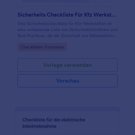
Formular macht es Ihnen leicht, für Ordnung zu
sorgen und Gäste, Kunden und Mitarbeiter
Sicherheits Checkliste Für Kfz Werkstätten
zufrieden zu stellen.
Eine Sicherheitscheckliste für Kfz-Werkstätten ist
eine umfassende Liste von Sicherheitsrichtlinien und
Best Practices, die die Sicherheit von Mitarbeitern,
Kunden und der Umwelt in einer Kfz-Werkstatt
Go to Category:
Checklisten-Formulare
gewährleisten.
Vorlage verwenden
Vorschau