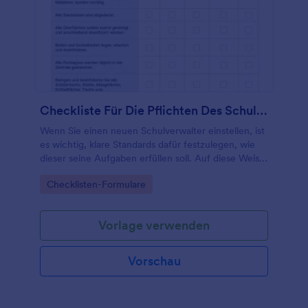
Checkliste Für Die Pflichten Des Schulhausmeisters
Wenn Sie einen neuen Schulverwalter einstellen, ist
es wichtig, klare Standards dafür festzulegen, wie
dieser seine Aufgaben erfüllen soll. Auf diese Weise
können Sie sicherstellen, dass alles getan wird,
Go to Category:
Checklisten-Formulare
damit Ihre Schule sauber, sicher und reibungslos
läuft.
Vorlage verwenden
Vorschau