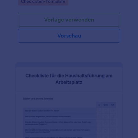
Go to Category:
Checklisten-Formulare
Vorlage verwenden
Vorschau