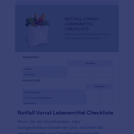
kostenloses Jotform-Konto, und fügen Sie Ihre
eigenen Spezifikationen für Lkw, Busse oder
Wohnmobile hinzu! Mit der Jotform-App können Sie
Fotos aufnehmen, Formularvorlagen in PDFs
umwandeln und sogar Ihr eigenes Logo in die
Vorlage hochladen. Diese Vorlage für die Lkw-
Inspektions-Checkliste lässt sich sogar mit über 100
Partner-Apps integrieren, so dass Sie die Antworten
in Ihren bevorzugten Diensten speichern können,
darunter Google Drive, Dropbox, Box, Google
Sheets und viele mehr! Sie können die
eingereichten Formulare sogar mit einem Klick
ausdrucken oder im PDF-Format herunterladen,
wenn Sie fertig sind.
Notfall Vorrat Lebensmittel Checkliste
Wenn Sie ein Einzelhandels- oder
Gastgewerbeunternehmen sind, möchten Sie
möglicherweise ein Checklistenformular für