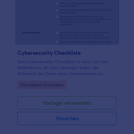
Cybersecurity Checkliste
Eine Cybersecurity-Checkliste ist eine Liste von
Maßnahmen, die dazu beitragen sollen, die
Sicherheit der Daten eines Unternehmens zu
gewährleisten. Wenn ein Unternehmen von einem
Go to Category:
Checklisten-Formulare
Cyberangriff bedroht wird, ist eines der ersten
Instrumente zur Ermittlung der Schwachstelle eine
Cybersecurity-Checkliste. Eine Cybersecurity-
Vorlage verwenden
Checkliste ist ein Dokument, das Best-Practice-
Schritte oder eine Liste von Punkten enthält, die ein
Unternehmen erfüllen muss, um seine
Vorschau
Informationen und Vermögenswerte vor
Sicherheitsbedrohungen zu schützen.
Organisationen, die eine Cybersecurity-Checkliste