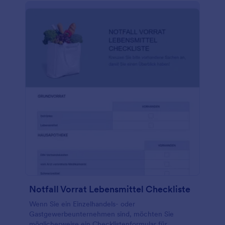
kostenloses Jotform-Konto, und fügen Sie Ihre
eigenen Spezifikationen für Lkw, Busse oder
Wohnmobile hinzu! Mit der Jotform-App können Sie
Fotos aufnehmen, Formularvorlagen in PDFs
umwandeln und sogar Ihr eigenes Logo in die
Vorlage hochladen. Diese Vorlage für die Lkw-
Inspektions-Checkliste lässt sich sogar mit über 100
Partner-Apps integrieren, so dass Sie die Antworten
in Ihren bevorzugten Diensten speichern können,
darunter Google Drive, Dropbox, Box, Google
Sheets und viele mehr! Sie können die
eingereichten Formulare sogar mit einem Klick
ausdrucken oder im PDF-Format herunterladen,
wenn Sie fertig sind.
Notfall Vorrat Lebensmittel Checkliste
Wenn Sie ein Einzelhandels- oder
Gastgewerbeunternehmen sind, möchten Sie
möglicherweise ein Checklistenformular für