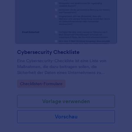
Cybersecurity Checkliste
Eine Cybersecurity-Checkliste ist eine Liste von
Maßnahmen, die dazu beitragen sollen, die
Sicherheit der Daten eines Unternehmens zu
gewährleisten. Wenn ein Unternehmen von einem
Go to Category:
Checklisten-Formulare
Cyberangriff bedroht wird, ist eines der ersten
Instrumente zur Ermittlung der Schwachstelle eine
Cybersecurity-Checkliste. Eine Cybersecurity-
Vorlage verwenden
Checkliste ist ein Dokument, das Best-Practice-
Schritte oder eine Liste von Punkten enthält, die ein
Unternehmen erfüllen muss, um seine
Vorschau
Informationen und Vermögenswerte vor
Sicherheitsbedrohungen zu schützen.
Organisationen, die eine Cybersecurity-Checkliste