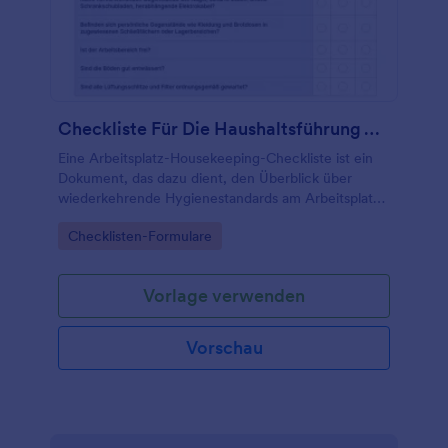
Checkliste Für Die Haushaltsführung Am Arbeitsplatz
Eine Arbeitsplatz-Housekeeping-Checkliste ist ein
Dokument, das dazu dient, den Überblick über
wiederkehrende Hygienestandards am Arbeitsplatz
zu behalten.
Go to Category:
Checklisten-Formulare
Vorlage verwenden
Vorschau