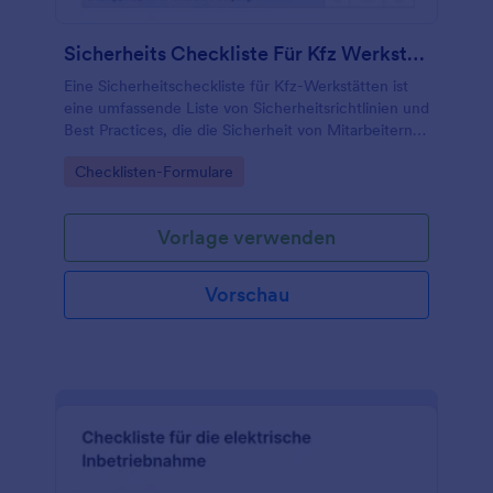
Formular macht es Ihnen leicht, für Ordnung zu
sorgen und Gäste, Kunden und Mitarbeiter
Sicherheits Checkliste Für Kfz Werkstätten
zufrieden zu stellen.
Eine Sicherheitscheckliste für Kfz-Werkstätten ist
eine umfassende Liste von Sicherheitsrichtlinien und
Best Practices, die die Sicherheit von Mitarbeitern,
Kunden und der Umwelt in einer Kfz-Werkstatt
Go to Category:
Checklisten-Formulare
gewährleisten.
Vorlage verwenden
Vorschau