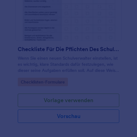
Checkliste Für Die Pflichten Des Schulhausmeisters
Wenn Sie einen neuen Schulverwalter einstellen, ist
es wichtig, klare Standards dafür festzulegen, wie
dieser seine Aufgaben erfüllen soll. Auf diese Weise
können Sie sicherstellen, dass alles getan wird,
Go to Category:
Checklisten-Formulare
damit Ihre Schule sauber, sicher und reibungslos
läuft.
Vorlage verwenden
Vorschau