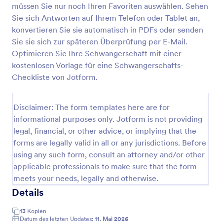
müssen Sie nur noch Ihren Favoriten auswählen. Sehen
Checkliste Urlaub
Sie sich Antworten auf Ihrem Telefon oder Tablet an,
konvertieren Sie sie automatisch in PDFs oder senden
Eine Vorlage für eine Urlaubscheckliste wird von
Einzelpersonen verwendet, um den Überblick über
Sie sie sich zur späteren Überprüfung per E-Mail.
die mit in den Urlaub zu bringenden Gegenstände
Optimieren Sie Ihre Schwangerschaft mit einer
zu behalten.
kostenlosen Vorlage für eine Schwangerschafts-
Go to Category:
Checklisten-Formulare
Checkliste von Jotform.
Vorlage verwenden
Disclaimer: The form templates here are for
informational purposes only. Jotform is not providing
Vorschau
legal, financial, or other advice, or implying that the
forms are legally valid in all or any jurisdictions. Before
using any such form, consult an attorney and/or other
applicable professionals to make sure that the form
meets your needs, legally and otherwise.
Details
13
Kopien
Datum des letzten Updates:
11. Mai 2026