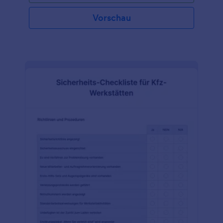
Arbeitsplatz besteht in der Regel aus mehreren
Abschnitten, die den gesamten Reinigungsprozess
Vorschau
abbilden. In der Kopfzeile stehen der Name des
Unternehmens und das Datum, an dem die
Checkliste erstellt wurde. In der Kopfzeile ist auch
Platz für die Unterschrift des Geschäftsführers oder
Eigentümers auf der Checkliste. Die Checkliste
enthält auch Abschnitte für den zu reinigenden Ort,
das Verfahren für die Reinigung und die Checkliste
für die Reinigung, einschließlich eines Abschnitts für
das Datum, an dem die Reinigung durchgeführt
wurde, und ein Datum für die nächste Reinigung,
falls zutreffend. Verwenden Sie diese kostenlose
Vorlage für eine Checkliste für die Reinigung von
Arbeitsplätzen auf Ihrer Website, um Ihr Personal
besser zu organisieren und Ihren Arbeitsplatz zu
ordnen. Passen Sie die Vorlage mit dem Logo Ihres
Unternehmens an und fügen Sie die Aufgaben
hinzu, die regelmäßig erledigt werden müssen.
Erstellen Sie dann einen Zeitplan, um Ihre
Mitarbeiter daran zu erinnern, was zu tun ist. Ganz
gleich, ob es sich bei Ihrem Unternehmen um ein
Hotel, ein Restaurant oder ein Büro handelt, dieses