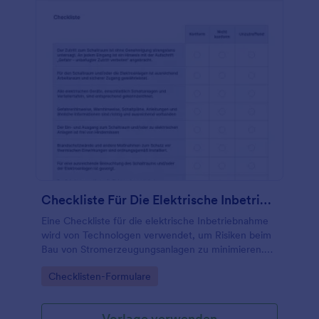
Checkliste Für Die Elektrische Inbetriebnahme
Eine Checkliste für die elektrische Inbetriebnahme
wird von Technologen verwendet, um Risiken beim
Bau von Stromerzeugungsanlagen zu minimieren.
Egal, ob Sie Konstrukteur oder Leiter eines
Go to Category:
Checklisten-Formulare
Serviceteams sind, verwenden Sie diese kostenlose
Checkliste für die elektrische Inbetriebnahme, um
den Inbetriebnahmeprozess elektrischer Geräte zu
Vorlage verwenden