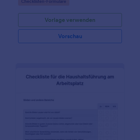
Go to Category:
Checklisten-Formulare
Vorlage verwenden
Vorschau