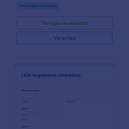
auszieht.
Go to Category:
Immobilienformulare
Vorlage verwenden
Vorschau