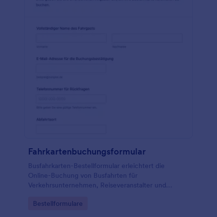
Fahrkartenbuchungsformular
Busfahrkarten-Bestellformular erleichtert die
Online-Buchung von Busfahrten für
Verkehrsunternehmen, Reiseveranstalter und
Gruppen, indem es die Datenerfassung bündelt und
Go to Category:
Bestellformulare
jede Formularantwort übersichtlich für die weitere
Planung bereitstellt.