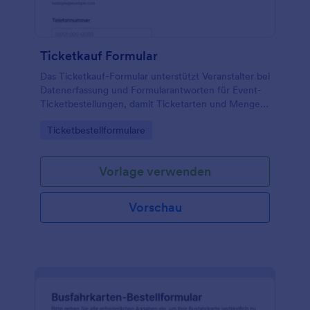
Ticketkauf Formular
Das Ticketkauf-Formular unterstützt Veranstalter bei
Datenerfassung und Formularantworten für Event-
Ticketbestellungen, damit Ticketarten und Mengen
zentral erfasst, Teilnehmende koordiniert und
Go to Category:
Ticketbestellformulare
Bestellungen in Jotform sauber verwaltet werden.
Vorlage verwenden
Vorschau