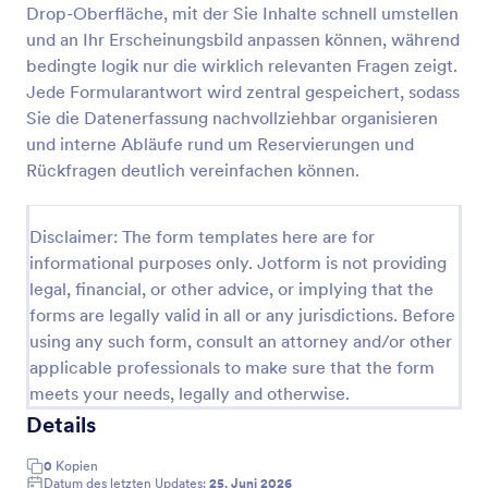
Drop-Oberfläche, mit der Sie Inhalte schnell umstellen
Formular Für Museumstickets
und an Ihr Erscheinungsbild anpassen können, während
bedingte logik nur die wirklich relevanten Fragen zeigt.
Ein Museumsticket-Formular ist ein Formular, das
von den Mitarbeitern des Kartenverkaufs in einem
Jede Formularantwort wird zentral gespeichert, sodass
Museum verwendet wird, um den Überblick über
Sie die Datenerfassung nachvollziehbar organisieren
Ticketverkäufe und -käufe zu behalten. Verwenden
und interne Abläufe rund um Reservierungen und
Go to Category:
Bestellformulare
Sie diese kostenlose Vorlage für ein Museumsticket-
Rückfragen deutlich vereinfachen können.
Formular auf Ihrer Website, um einen bequemen
Online-Buchungsservice für die Besucher Ihres
Vorlage verwenden
Museums anzubieten. Ganz gleich, ob Sie der Leiter
Disclaimer: The form templates here are for
eines Museums oder der Besitzer eines lokalen
informational purposes only. Jotform is not providing
Kulturzentrums sind, verwenden Sie unsere
Vorschau
kostenlose Vorlage für ein Museumsticketformular,
legal, financial, or other advice, or implying that the
um wichtige Informationen von Ihren Besuchern zu
forms are legally valid in all or any jurisdictions. Before
erfassen. Passen Sie die Felder einfach an Ihre
using any such form, consult an attorney and/or other
Bedürfnisse an, betten Sie das Formular auf Ihrer
applicable professionals to make sure that the form
Website ein und beobachten Sie, wie die Besucher
meets your needs, legally and otherwise.
das Formular ausfüllen, um Tickets online zu kaufen.
Passen Sie das Formular einfach mit Ihren
Details
Museumsinformationen an, fügen Sie Ihr Logo und
Ihren Hintergrund hinzu und betten Sie das
0
Kopien
Formular in Ihre Website ein. Mit einem
Datum des letzten Updates:
25. Juni 2026