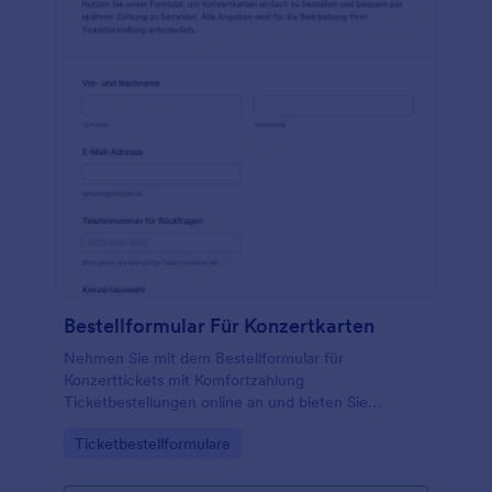
Bestellformular Für Konzertkarten
Nehmen Sie mit dem Bestellformular für
Konzerttickets mit Komfortzahlung
Ticketbestellungen online an und bieten Sie
Kundinnen und Kunden flexible Zahlungsoptionen,
Go to Category:
Ticketbestellformulare
ideal für Veranstalter, Vereine und Ticketshops.