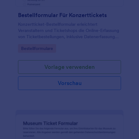
Bestellformular Für Konzerttickets
Konzertticket-Bestellformular erleichtert
Veranstaltern und Ticketshops die Online-Erfassung
von Ticketbestellungen, inklusive Datenerfassung
und übersichtlicher Verwaltung jeder
Go to Category:
Bestellformulare
Formularantwort mit Jotform.
Vorlage verwenden
Vorschau