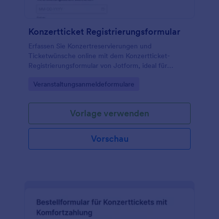
Konzertticket Registrierungsformular
Erfassen Sie Konzertreservierungen und
Ticketwünsche online mit dem Konzertticket-
Registrierungsformular von Jotform, ideal für
Veranstalter, Clubs und Kulturhäuser zur schnellen
Go to Category:
Veranstaltungsanmeldeformulare
Planung und zentralen Datenerfassung.
Vorlage verwenden
Vorschau