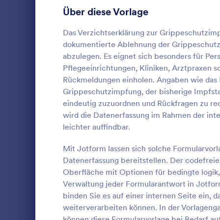
Über diese Vorlage
Recording Consent Forms
11
Formulare für Telemedizin
Das Verzichtserklärung zur Grippeschutzimp
9
dokumentierte Ablehnung der Grippeschutzi
Einverständniserklärungen für Reisen
9
abzulegen. Es eignet sich besonders für Per
Pflegeeinrichtungen, Kliniken, Arztpraxen s
Freigabeeinverständniserklärungen
8
Rückmeldungen einholen. Angaben wie das
Grippeschutzimpfung, der bisherige Impfsta
Make-up Formulare
6
Ein Formular
eindeutig zuzuordnen und Rückfragen zu red
Beurteilung 
Finanzierungs-Einwilligungsformulare
wird die Datenerfassung im Rahmen der intern
3
verwendet, 
leichter auffindbar.
ihrer Patien
Einverstädniserklärungen für Ferienlager
3
Go to Cate
Einverstän
Psychologe o
Mit Jotform lassen sich solche Formularvorla
verwenden Si
Freigabeformulare für Krankenhäuser
2
Datenerfassung bereitstellen. Der codefrei
ein psychol
Vo
umfassende 
Oberfläche mit Optionen für bedingte logik
RSVP Formulare
53
Patienten zu
Verwaltung jeder Formularantwort in Jotform
Dutzenden v
binden Sie es auf einer internen Seite ein
Formulare für Terminvereinbarung
126
oder erstell
weiterverarbeiten können. In der Vorlageng
Sie dann Sch
Kontaktformulare
können diese Formularvorlage bei Bedarf au
209