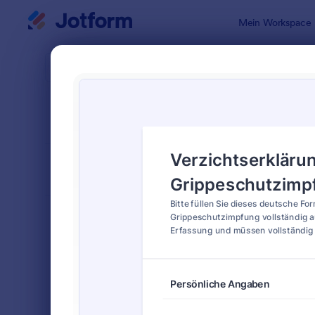
Dialog Start
Mein Workspace
Formularvo
Medi
SORTIEREN NACH
Beliebt
88 Vorlage
FORMULARLAYOUT
Klassisch
KATEGORIEN
Bestellformulare
719
Anmeldeformulare
676