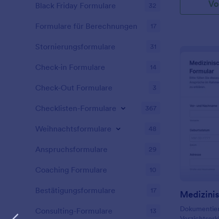
Vo
diesem Form
Black Friday Formulare
32
einem physi
Information
könnten. Mac
des Patiente
Formulare für Berechnungen
Praxis mit e
17
Medikamente,
psychologis
bestehenden 
Stornierungsformulare
31
Operation au
Darüber hina
Check-in Formulare
14
den Ärzten, 
präoperative
Check-Out Formulare
3
Blutuntersu
dokumentier
Checklisten-Formulare
367
Formulargene
bietet eine 
Weihnachtsformulare
48
Funktionalit
des OP-Frei
Anspruchsformulare
29
seiner benu
Oberfläche 
Coaching Formulare
10
Krankenhäuse
speziellen B
Bestätigungsformulare
17
Integrations
ermöglichen
Dokumentier
Datenübertr
Consulting-Formulare
13
Verzichtser