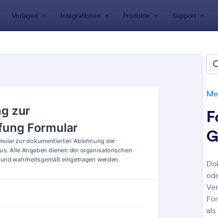
Vorlagen
Integrationen
Produkte
Support
rlagen
Einverständniserklärungen
Medizinische Einverstän
zinische Einverständniserklä
n
Med
F
G
Dok
ode
: Hiv Zustimmungsformular
: F
Vorschau
Vorschau
Ver
For
als