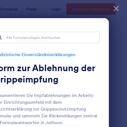
Enterprise
Preise
Login
Kostenlos registrieren
dniserklärungen
rungen
izinische Einverständniserklärungen
orm zur Ablehnung der
rippeimpfung
umentieren Sie Impfablehnungen im Arbeits-
r Einrichtungsumfeld mit dem
ormular Zur Psychologischen Beurteilung
: Medizinische Einver
Vorschau
zichtserklärung zur Grippeschutzimpfung
mular und sammeln Sie Rückmeldungen zentral
 Formularantworten in Jotform.