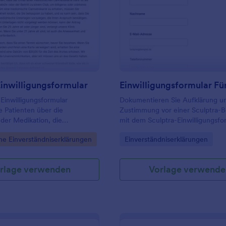
: Medizin Einwilligungsformular
: Ei
Vorschau
Vorschau
inwilligungsformular
Einwilligungsformular
Dokumentieren Sie Aufklärung u
ie Patienten über die
Zustimmung vor einer Sculptra-
 der Medikation, die
mit dem Sculptra-Einwilligungsfo
und sammelt detaillierte
erleichtern Sie Praxen und
gory:
Go to Category:
he Einverständniserklärungen
Einverständniserklärungen
n über die Patienten, denen
Kosmetikinstituten die digitale
en und unterschreiben müssen.
Datenerfassung und Verwaltung 
Formularantwort.
rlage verwenden
Vorlage verwende