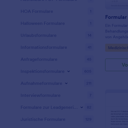
Patienten ei
HOA Formulare
1
Halloween Formulare
1
Ein Formular
Behandlungsp
Urlaubsformulare
14
von Angehör
verwendet w
Informationsformulare
41
Go to Cate
Medizinisc
Patienteninf
Behandlungsp
Anfrageformulare
45
Vo
Inspektionsformulare
605
Aufnahmeformulare
211
Interviewformulare
7
Formulare zur Leadgenerierung
82
Juristische Formulare
129