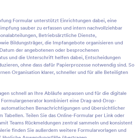
: Formular Zur Psychologischen Beurteilung
: Ei
Vorschau
Vorschau
fung Formular unterstützt Einrichtungen dabei, eine
mpfung sauber zu erfassen und intern nachvollziehbar
sonalabteilungen, Betriebsärztliche Dienste,
owie Bildungsträger, die Impfangebote organisieren und
 Datum der angebotenen oder besprochenen
Formular Zur Psychologischen Beurteilung
tus und die Unterschrift helfen dabei, Entscheidungen
 zur psychologischen
Eine Einverständniserklärung zur
uzieren, ohne dass dafür Papierprozesse notwendig sind. So
wird von Psychiatern
Trockennadelung ist ein Dokumen
en Organisation klarer, schneller und für alle Beteiligten
um die psychische Gesundheit
Patienten unterschreiben, wenn f
ten zu beurteilen. Ob Sie nun
wird, dass eine Trockennadelung
gory:
Go to Category:
dniserklärungen
Medizinische Einverständniserk
der Psychiater sind,
bekannt als Trockennadelung am
gen schnell an Ihre Abläufe anpassen und für die digitale
e diese kostenlose Vorlage für
myofaszialen Triggerpunkt) eine p
e Formulargenerator kombiniert eine Drag-and-Drop-
ogisches Gutachten, um
Option ist. Laut einer Studie von
rlage verwenden
Vorlage verwende
Informationen über Ihre
Journal of Pain ist Dry Needling 
, automatischen Benachrichtigungen und übersichtlicher
 erfassen. Wählen Sie aus
Behandlungsform, bei der
 Tabellen. Teilen Sie das Online-Formular per Link oder
on kostenlosen Fragen aus
akupunkturähnliche Nadeln einge
, damit Teams Rückmeldungen zentral sammeln und konsistent
en Sie Ihre eigenen, und passen
werden, um Schmerzen bei Patie
alerie finden Sie außerdem weitere Formularvorlagen und
riftarten und Farben an das
lindern. Die Erfolgsquote ist dopp
f ähnliche Anwendungsfälle übertragen.