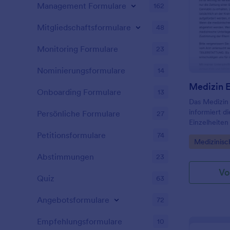
Management Formulare
162
Mitgliedschaftsformulare
48
Monitoring Formulare
23
Nominierungsformulare
14
Medizin E
Onboarding Formulare
13
Das Medizin 
informiert d
Persönliche Formulare
27
Einzelheiten
Bedingungen 
Petitionsformulare
74
Go to Cate
Medizinisc
Informatione
sie zustimm
Abstimmungen
23
Vo
Quiz
63
Angebotsformulare
72
Empfehlungsformulare
10