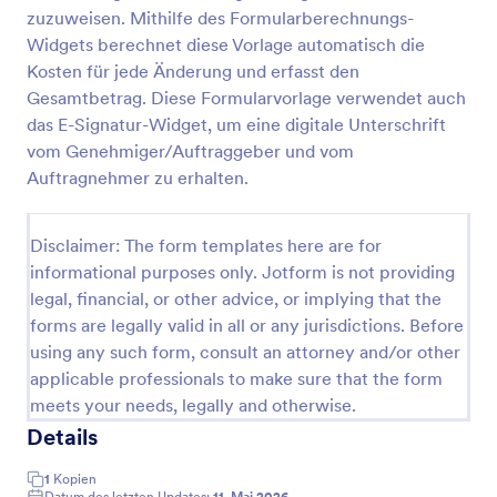
zuzuweisen. Mithilfe des Formularberechnungs-
Einfaches Bestellformular
Widgets berechnet diese Vorlage automatisch die
Ein einfaches Bestellformular ist eine Formvorlage,
Kosten für jede Änderung und erfasst den
die es Unternehmen ermöglicht, Bestellungen
Gesamtbetrag. Diese Formularvorlage verwendet auch
effizient und reibungslos entgegenzunehmen.
das E-Signatur-Widget, um eine digitale Unterschrift
Einfach anzupassen und zu verwenden, löst es
vom Genehmiger/Auftraggeber und vom
Go to Category:
Bestellformulare
Probleme mit unübersichtlichen Bestellvorgängen
Auftragnehmer zu erhalten.
und ineffizienten Prozessen. Holen Sie sich jetzt Ihr
Bestellformular und optimieren Sie Ihr
Vorlage verwenden
Bestellungsmanagement!
Disclaimer: The form templates here are for
informational purposes only. Jotform is not providing
Vorschau
legal, financial, or other advice, or implying that the
forms are legally valid in all or any jurisdictions. Before
using any such form, consult an attorney and/or other
applicable professionals to make sure that the form
meets your needs, legally and otherwise.
Details
1
Kopien
Datum des letzten Updates:
11. Mai 2026