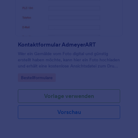
Ihnen helfen, Ihr Unternehmen in Ordnung zu
halten.
Kontaktformular AdmeyerART
Wer ein Gemälde vom Foto digital und günstig
erstellt haben möchte, kann hier ein Foto hochladen
und erhält eine kostenlose Ansichtsdatei zum Druck
auf Leinwand.
Go to Category:
Bestellformulare
Vorlage verwenden
Vorschau