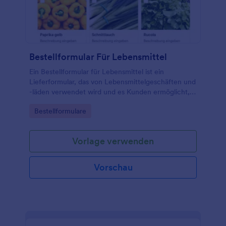
Bestellformular Für Lebensmittel
Ein Bestellformular für Lebensmittel ist ein
Lieferformular, das von Lebensmittelgeschäften und
-läden verwendet wird und es Kunden ermöglicht,
ein Produkt zu kaufen, das ihnen normalerweise von
Go to Category:
Bestellformulare
einem Lieferdienst geliefert wird.
Vorlage verwenden
Vorschau