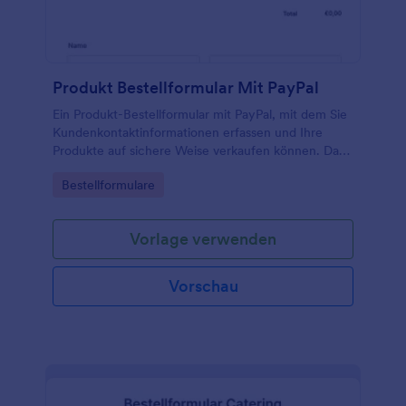
Produkt Bestellformular Mit PayPal
Ein Produkt-Bestellformular mit PayPal, mit dem Sie
Kundenkontaktinformationen erfassen und Ihre
Produkte auf sichere Weise verkaufen können. Das
Formular bietet Kunden die Möglichkeit,
Go to Category:
Bestellformulare
Produktbilder anzuzeigen, Größen und Farben
auszuwählen und aus den Mengenoptionen zu
wählen. Fügen Sie Ihr Logo, Bilder, Schriftarten und
Vorlage verwenden
Farben hinzu und fügen Sie das Formular entweder
auf der Website Ihres Unternehmens ein oder
verwenden Sie es als eigenständiges Formular.
Vorschau