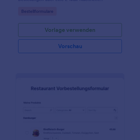
aufzugeben.
Go to Category:
Bestellformulare
Vorlage verwenden
Vorschau