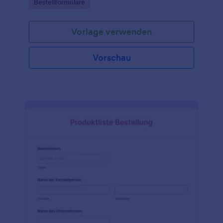
Go to Category:
Bestellformulare
Vorlage verwenden
Vorschau