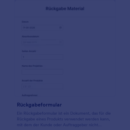
Produktname, die Produkt-ID, der Preis, die Menge
und der Betrag angezeigt. Mithilfe der
Feldbedingung Aktualisieren und Berechnen wird
die Spalte Preis mit der Spalte Menge multipliziert,
um den Produktbetrag zu erhalten. Diese
Formularvorlage verwendet auch das
Formularberechnungs-Widget, um den
Gesamtbetrag zu ermitteln, indem alle
Zwischensummen aus den verschiedenen
Kategorien addiert und die Versandgebühren
hinzugefügt werden. Mithilfe des Widgets
Eindeutige ID generiert diese Formularvorlage eine
eindeutige Bestellnummer für jede Antwort.
Rückgabeformular
Ein Rückgabeformular ist ein Dokument, das für die
Rückgabe eines Produkts verwendet werden kann,
mit dem der Kunde oder Auftraggeber nicht