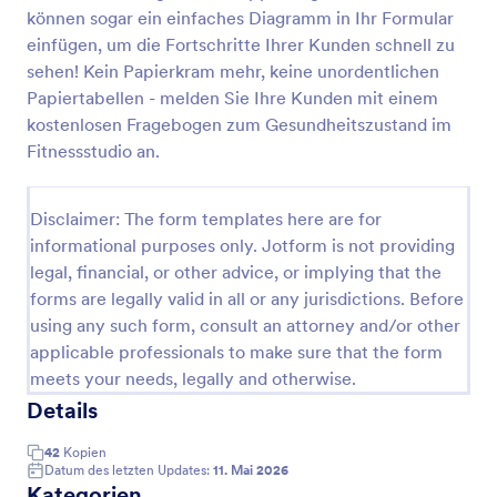
können sogar ein einfaches Diagramm in Ihr Formular
Einverständniserklärung Zur Wimpernverlängerung
einfügen, um die Fortschritte Ihrer Kunden schnell zu
Es ist besonders in der Schönheits- und
sehen! Kein Papierkram mehr, keine unordentlichen
Kosmetikbranche wichtig, Transparenz und
Papiertabellen - melden Sie Ihre Kunden mit einem
Professionalität zu zeigen, wenn Sie sich auf eine
kostenlosen Fragebogen zum Gesundheitszustand im
lange und ausführliche Kommunikation mit Ihren
Fitnessstudio an.
Go to Category:
Gesundheitsformulare
Kunden freuen. Das Formular zur
Einverständniserklärung zur Wimpernverlägnerung
liefert Ihnen alle notwendigen Details Ihrer Kunden,
Disclaimer: The form templates here are for
Vorlage verwenden
wie z. B. ihre Kontaktdaten, ihre gesundheitliche
informational purposes only. Jotform is not providing
Vorgeschichte und frühere Erfahrungen mit
Wimpernverlängerungen, sowie ihre Zustimmung zu
legal, financial, or other advice, or implying that the
Vorschau
allen Ihren Geschäftsbedingungen. Sie können die
forms are legally valid in all or any jurisdictions. Before
Vorlage mit dem einfach zu bedienenden Formular-
using any such form, consult an attorney and/or other
Builder von Jotform vollständig anpassen, Felder
applicable professionals to make sure that the form
durch die Drag-and-Drop-Funktion ändern,
meets your needs, legally and otherwise.
hinzufügen oder entfernen, die Farben, Schriftarten
und den Hintergrund ändern, ohne dass
Details
Programmierkenntnisse erforderlich sind.
42
Kopien
Datum des letzten Updates:
11. Mai 2026
Kategorien