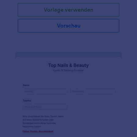
den Einträgen des Einwilligungsformulars zur
Vorlage verwenden
Impfung vor. Mit dieser Formularvorlage sammeln
Sie die Kontaktdaten Ihres Patienten, eine kleine
Anamnese in Bezug auf Impfungen und die
Vorschau
Zustimmung zur Immunisierung, sodass Sie sicher
Grippeimpfungen, Masernimpfungen oder andere
Impfungen verabreichen können. Ob Sie nun in
einer Schule, Universität oder als niedergelassener
Arzt arbeiten, das Anpassen der Vorlage des
Einwilligungsformulars zur Impfung geht einfach und
schnell. Fügen Sie Ihr Logo ein, ändern Schriftarten
und Farben oder wählen sie einfach eines der
vorgefertigten Designs aus den Jotform Themen
aus. Schließen Sie das Formular mit einer
elektronischen Unterschrift ab, um der Zustimmung
Rechtskräftigkeit zu verleihen. Und wenn Sie es
noch nicht getan haben führen Sie ein Upgrade auf
Silber oder Gold durch, um die Daten Ihrer
Patienten online durch die HIPAA-Compliance zu
sichern. Mit unserer Vorlage zu Einwilligung zur
Impfung können Sie Ihre Daten ordnen, Ihre
Patienten schützen und Ihre Praxis ins 21.