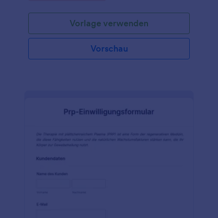
entlassen wird. Das Formular ist sehr detailliert und
enthält alle wichtigen Informationen, die benötigt
Vorlage verwenden
werden. Wenn dieses Musterformular für die
Entlassung aus dem Krankenhaus jedoch ein oder
mehrere Felder nicht enthält, die Sie benötigen,
Vorschau
müssen Sie sich keine Sorgen machen. Sie können
das Muster-Entlassungsformular ganz einfach
bearbeiten, um sicherzustellen, dass es dem Format
Ihres Krankenhauses entspricht. Und die
Bearbeitung dieses
Krankenhausentlassungsformulars ist sehr einfach.
Sie brauchen keine Programmierkenntnisse. Nutzen
Sie dieses Formular noch heute, um die
Informationen zu erfassen, die Sie vor der
Entlassung von Patienten benötigen.