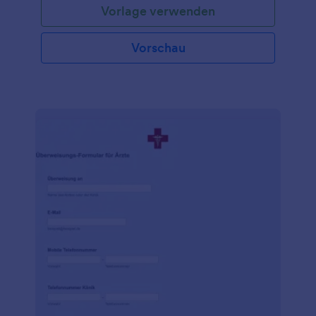
Vorlage verwenden
Krankenschwester oder ein Assistent in einer
Arztpraxis sind, verwenden Sie diese kostenlose
Vorlage für ein ärztliches Attest, um die Einzelheiten
Vorschau
der Krankheit eines Patienten zu erfassen. Sie
können das Formular für Ihre Patienten sogar auf
Ihrem Tablet oder Computer in der Praxis ausfüllen -
es ist so einfach zu benutzen! Wenn Sie die
Informationen vertraulich behandeln möchten,
bietet Jotform HIPAA-freundliche Funktionen, um
die Gesundheitsdaten Ihrer Patienten zu schützen.
Und mit unseren über 100 Integrationen können Sie
die erfassten Antworten an Ihr CRM, Ihre
Dokumentenspeicher-App oder die
Umfrageplattform Ihrer Wahl senden. Vergessen Sie
nicht, unsere kostenlose Jotform Mobile Formulare
App herunterzuladen, mit der Sie auch unterwegs
ganz einfach Formulare für Arztbriefe erfassen
können! Halten Sie Ihre Patienten mit kostenlosen
Formularen für Arztbriefe bei Laune.