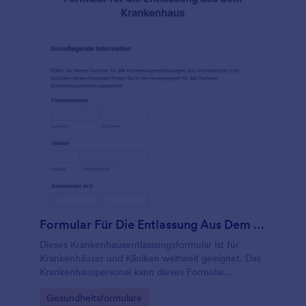
Formular Für Die Entlassung Aus Dem Krankenhaus
Dieses Krankenhausentlassungsformular ist für
Krankenhäuser und Kliniken weltweit geeignet. Das
Krankenhauspersonal kann dieses Formular
verwenden, um sicherzustellen, dass alle
Go to Category:
Gesundheitsformulare
Anforderungen erfüllt sind, bevor ein Patient