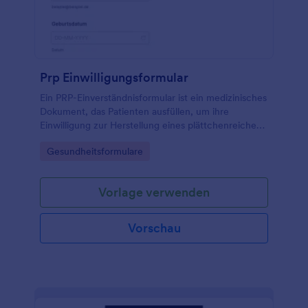
Prp Einwilligungsformular
Ein PRP-Einverständnisformular ist ein medizinisches
Dokument, das Patienten ausfüllen, um ihre
Einwilligung zur Herstellung eines plättchenreichen
Plasmas (PRP) für ihre Behandlung zu erteilen.
Go to Category:
Gesundheitsformulare
Vorlage verwenden
Vorschau