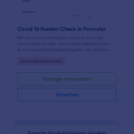
Jahrhundert voranbringen.
Covid 19 Kunden Check In Formular
Mit dem Covid-19 Kunden Check-In Formular
können Ihre Kunden eine schnelle Meldung über
ihren Gesundheitszustand abgeben. Sie können
dann einen Termin vereinbaren bzw. ihren Termin
Go to Category:
Gesundheitsformulare
verlegen, sollten Sie Symptome aufweisen. Die
Vorlage Sie können Sie mit dem einfach zu
bedienenden Formular-Builder von Jotform
Vorlage verwenden
vollständig anpassen, Felder durch die Drag-and-
Drop-Funktion ändern, hinzufügen oder entfernen,
die Farben, Schriftarten und den Hintergrund
Vorschau
ändern, ohne dass Programmierkenntnisse
erforderlich sind.