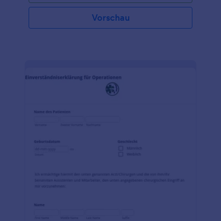
stellen, z.B. Patienten mit einer Vorerkrankung oder
Patienten, die nicht in der Lage sind, eine
Vorschau
Entscheidung zu treffen. Jotform ist einfach zu
bedienen, da es keine Programmierkenntnisse
erfordert. Sie können Felder per Drag & Drop
aktualisieren, Layouts organisieren, Überschriften
ändern, das Thema, die Farbe und die Schriftart
anpassen, zwischen Karte und Formular wechseln,
Antworten bearbeiten und archivieren und bei
Bedarf erforderliche Felder hinzufügen. Passen Sie
Ihr Formular gegen ärztlichen Rat mit den Jotform-
Tools und -Widgets weiter an. Binden Sie es
entweder in Ihre Website ein, teilen Sie es als
eigenständiges Formular oder als QR-Code.