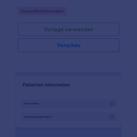
Go to Category:
Gesundheitsformulare
Vorlage verwenden
Vorschau