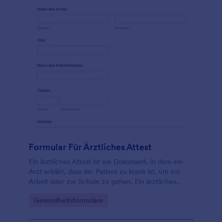
Formular Für Ärztliches Attest
Ein ärztliches Attest ist ein Dokument, in dem ein
Arzt erklärt, dass der Patient zu krank ist, um zur
Arbeit oder zur Schule zu gehen. Ein ärztliches
Attest kann von Arbeitgebern oder
Go to Category:
Gesundheitsformulare
Schulverwaltungen verwendet werden, um eine
ärztliche Entschuldigung für Mitarbeiter oder
Schüler zu erhalten. Wenn Sie ein Arzt, eine