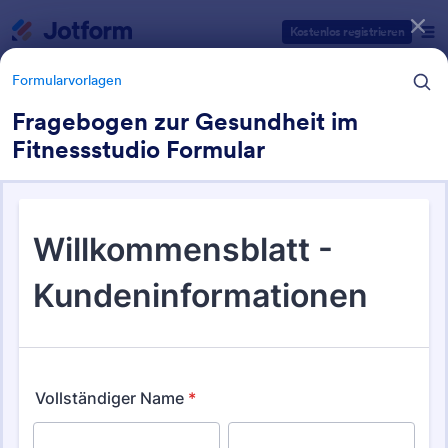
Dialog Start
Kostenlos registrieren
Formularvorlagen
Fragebogen zur Gesundheit im
Fitnessstudio Formular
Formularvorlagen Kategorien
Formularvorlagen
Gesundheitsformulare
965 Vorlagen