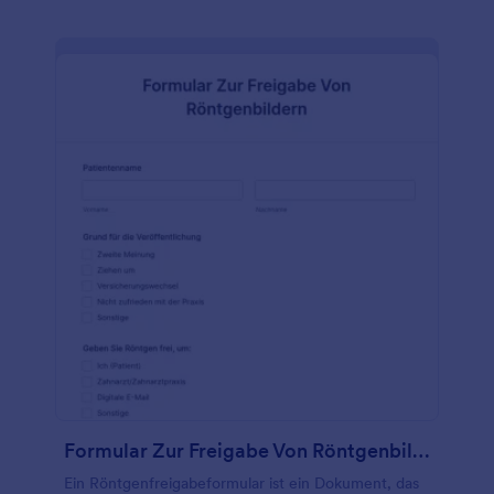
Formularintegrationen automatisch mit Ihrer
bevorzugten Software synchronisiert werden. Wenn
Sie Fragen zu diesem kostenlosen Online-
Gesundheitsfragebogen hinzufügen oder löschen
möchten, verwenden Sie unseren Drag & Drop-
Formulargenerator, um die Vorlage mit nur wenigen
Klicks anzupassen. Sie können sogar Ihr Logo
hinzufügen und Schriftarten und Farben ändern, um
ein individuelles Design zu erhalten! Und vergessen
Sie nicht, ein Upgrade vorzunehmen, um die Daten
Ihrer Patienten mit HIPAA-freundlichen Funktionen
zu schützen. Mit einem Online-
Gesundheitsfragebogen, der wichtige medizinische
Daten erfasst und manuelle Prozesse für Sie
erledigt, können Sie weniger Zeit mit Papierkram
und mehr Zeit mit der Betreuung Ihrer Patienten
verbringen.
Formular Zur Freigabe Von Röntgenbildern
Ein Röntgenfreigabeformular ist ein Dokument, das