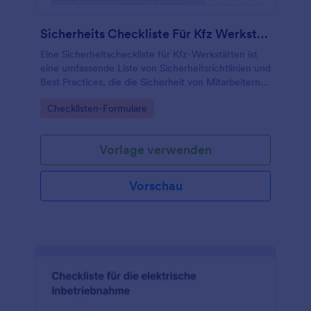
Formular macht es Ihnen leicht, für Ordnung zu
sorgen und Gäste, Kunden und Mitarbeiter
Sicherheits Checkliste Für Kfz Werkstätten
zufrieden zu stellen.
Eine Sicherheitscheckliste für Kfz-Werkstätten ist
eine umfassende Liste von Sicherheitsrichtlinien und
Best Practices, die die Sicherheit von Mitarbeitern,
Kunden und der Umwelt in einer Kfz-Werkstatt
Go to Category:
Checklisten-Formulare
gewährleisten.
Vorlage verwenden
Vorschau