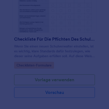
Checkliste Für Die Pflichten Des Schulhausmeisters
Wenn Sie einen neuen Schulverwalter einstellen, ist
es wichtig, klare Standards dafür festzulegen, wie
dieser seine Aufgaben erfüllen soll. Auf diese Weise
können Sie sicherstellen, dass alles getan wird,
Go to Category:
Checklisten-Formulare
damit Ihre Schule sauber, sicher und reibungslos
läuft.
Vorlage verwenden
Vorschau