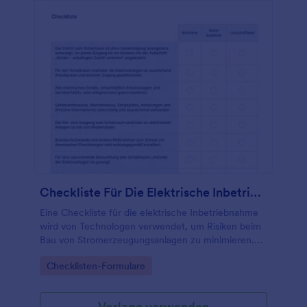
Checkliste Für Die Elektrische Inbetriebnahme
Eine Checkliste für die elektrische Inbetriebnahme
wird von Technologen verwendet, um Risiken beim
Bau von Stromerzeugungsanlagen zu minimieren.
Egal, ob Sie Konstrukteur oder Leiter eines
Go to Category:
Checklisten-Formulare
Serviceteams sind, verwenden Sie diese kostenlose
Checkliste für die elektrische Inbetriebnahme, um
den Inbetriebnahmeprozess elektrischer Geräte zu
Vorlage verwenden