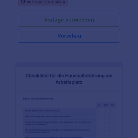
Go to Category:
Checklisten-Formulare
Vorlage verwenden
Vorschau