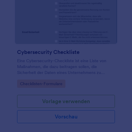
Cybersecurity Checkliste
Eine Cybersecurity-Checkliste ist eine Liste von
Maßnahmen, die dazu beitragen sollen, die
Sicherheit der Daten eines Unternehmens zu
gewährleisten. Wenn ein Unternehmen von einem
Go to Category:
Checklisten-Formulare
Cyberangriff bedroht wird, ist eines der ersten
Instrumente zur Ermittlung der Schwachstelle eine
Cybersecurity-Checkliste. Eine Cybersecurity-
Vorlage verwenden
Checkliste ist ein Dokument, das Best-Practice-
Schritte oder eine Liste von Punkten enthält, die ein
Unternehmen erfüllen muss, um seine
Vorschau
Informationen und Vermögenswerte vor
Sicherheitsbedrohungen zu schützen.
Organisationen, die eine Cybersecurity-Checkliste