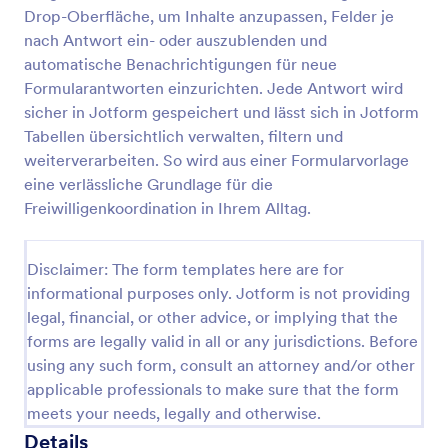
Drop-Oberfläche, um Inhalte anzupassen, Felder je
Checkliste Urlaub
nach Antwort ein- oder auszublenden und
Eine Vorlage für eine Urlaubscheckliste wird von
automatische Benachrichtigungen für neue
Einzelpersonen verwendet, um den Überblick über
Formularantworten einzurichten. Jede Antwort wird
die mit in den Urlaub zu bringenden Gegenstände
sicher in Jotform gespeichert und lässt sich in Jotform
zu behalten.
Tabellen übersichtlich verwalten, filtern und
Go to Category:
Checklisten-Formulare
weiterverarbeiten. So wird aus einer Formularvorlage
eine verlässliche Grundlage für die
Vorlage verwenden
Freiwilligenkoordination in Ihrem Alltag.
Vorschau
Disclaimer: The form templates here are for
informational purposes only. Jotform is not providing
legal, financial, or other advice, or implying that the
forms are legally valid in all or any jurisdictions. Before
using any such form, consult an attorney and/or other
applicable professionals to make sure that the form
meets your needs, legally and otherwise.
Details