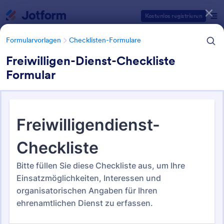
Dialog Start
Kostenlos registrieren
Formularvorlagen
Checklisten-Formulare
Freiwilligen-Dienst-Checkliste
Formular
Formularvorlagen Kategorien
Formularvorlagen
Checklisten-Formulare
Checklisten-Formulare
367 Vorlagen