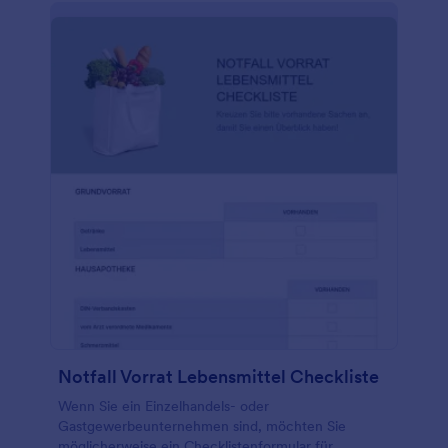
kostenloses Jotform-Konto, und fügen Sie Ihre
eigenen Spezifikationen für Lkw, Busse oder
Wohnmobile hinzu! Mit der Jotform-App können Sie
Fotos aufnehmen, Formularvorlagen in PDFs
umwandeln und sogar Ihr eigenes Logo in die
Vorlage hochladen. Diese Vorlage für die Lkw-
Inspektions-Checkliste lässt sich sogar mit über 100
Partner-Apps integrieren, so dass Sie die Antworten
in Ihren bevorzugten Diensten speichern können,
darunter Google Drive, Dropbox, Box, Google
Sheets und viele mehr! Sie können die
eingereichten Formulare sogar mit einem Klick
ausdrucken oder im PDF-Format herunterladen,
wenn Sie fertig sind.
Notfall Vorrat Lebensmittel Checkliste
Wenn Sie ein Einzelhandels- oder
Gastgewerbeunternehmen sind, möchten Sie
möglicherweise ein Checklistenformular für