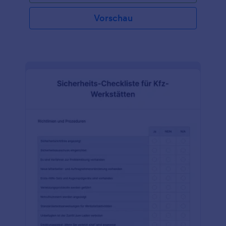
Arbeitsplatz besteht in der Regel aus mehreren
Abschnitten, die den gesamten Reinigungsprozess
Vorschau
abbilden. In der Kopfzeile stehen der Name des
Unternehmens und das Datum, an dem die
Checkliste erstellt wurde. In der Kopfzeile ist auch
Platz für die Unterschrift des Geschäftsführers oder
Eigentümers auf der Checkliste. Die Checkliste
enthält auch Abschnitte für den zu reinigenden Ort,
das Verfahren für die Reinigung und die Checkliste
für die Reinigung, einschließlich eines Abschnitts für
das Datum, an dem die Reinigung durchgeführt
wurde, und ein Datum für die nächste Reinigung,
falls zutreffend. Verwenden Sie diese kostenlose
Vorlage für eine Checkliste für die Reinigung von
Arbeitsplätzen auf Ihrer Website, um Ihr Personal
besser zu organisieren und Ihren Arbeitsplatz zu
ordnen. Passen Sie die Vorlage mit dem Logo Ihres
Unternehmens an und fügen Sie die Aufgaben
hinzu, die regelmäßig erledigt werden müssen.
Erstellen Sie dann einen Zeitplan, um Ihre
Mitarbeiter daran zu erinnern, was zu tun ist. Ganz
gleich, ob es sich bei Ihrem Unternehmen um ein
Hotel, ein Restaurant oder ein Büro handelt, dieses