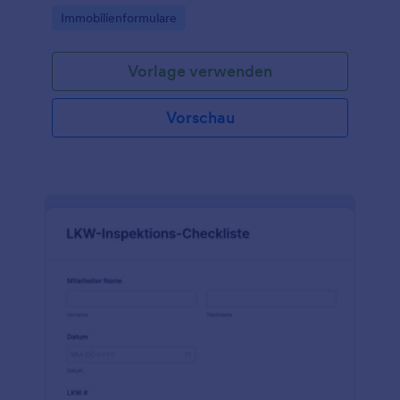
auszieht.
Go to Category:
Immobilienformulare
Vorlage verwenden
Vorschau