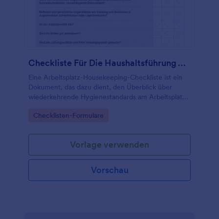
Checkliste Für Die Haushaltsführung Am Arbeitsplatz
Eine Arbeitsplatz-Housekeeping-Checkliste ist ein
Dokument, das dazu dient, den Überblick über
wiederkehrende Hygienestandards am Arbeitsplatz
zu behalten.
Go to Category:
Checklisten-Formulare
Vorlage verwenden
Vorschau