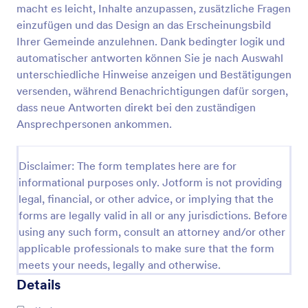
macht es leicht, Inhalte anzupassen, zusätzliche Fragen
Kontaktinformationen Aktualisierungsformular
einzufügen und das Design an das Erscheinungsbild
Ihrer Gemeinde anzulehnen. Dank bedingter logik und
Halten Sie Kontakt- und Stammdaten aktuell, indem
das Kontaktinformationen Aktualisierungsformular
automatischer antworten können Sie je nach Auswahl
Änderungen zentral erfasst und für Teams in
unterschiedliche Hinweise anzeigen und Bestätigungen
Service, Verwaltung oder Mitgliedschaftsbetreuung
versenden, während Benachrichtigungen dafür sorgen,
Go to Category:
Kontaktformulare
eine saubere Datenerfassung ermöglicht.
dass neue Antworten direkt bei den zuständigen
Ansprechpersonen ankommen.
Vorlage verwenden
Disclaimer: The form templates here are for
Vorschau
informational purposes only. Jotform is not providing
legal, financial, or other advice, or implying that the
forms are legally valid in all or any jurisdictions. Before
using any such form, consult an attorney and/or other
applicable professionals to make sure that the form
meets your needs, legally and otherwise.
Details