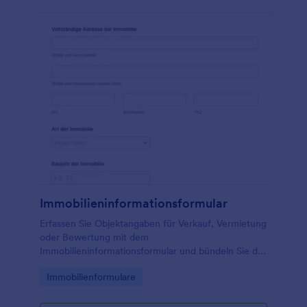
Immobilieninformationsformular
Erfassen Sie Objektangaben für Verkauf, Vermietung
oder Bewertung mit dem
Immobilieninformationsformular und bündeln Sie die
Datenerfassung in einer zentralen Formularvorlage,
Go to Category:
Immobilienformulare
die sich in Jotform schnell anpassen und teilen lässt.