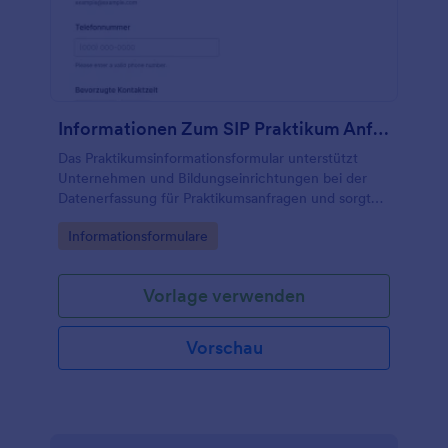
Informationen Zum SIP Praktikum Anfordern Form
Das Praktikumsinformationsformular unterstützt
Unternehmen und Bildungseinrichtungen bei der
Datenerfassung für Praktikumsanfragen und sorgt
mit Jotform für eine schnelle Bearbeitung jeder
Go to Category:
Informationsformulare
Formularantwort.
Vorlage verwenden
Vorschau