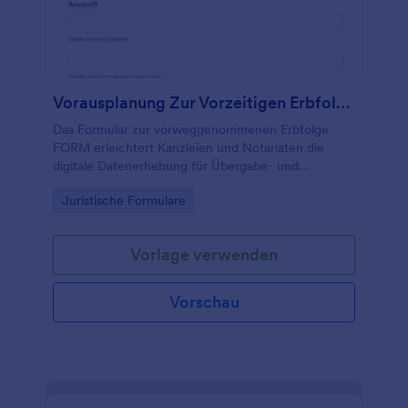
Vorausplanung Zur Vorzeitigen Erbfolge Form
Das Formular zur vorweggenommenen Erbfolge
FORM erleichtert Kanzleien und Notariaten die
digitale Datenerhebung für Übergabe- und
Schenkungsplanungen, inklusive zentraler
Go to Category:
Juristische Formulare
Formularantworten in Jotform.
Vorlage verwenden
Vorschau