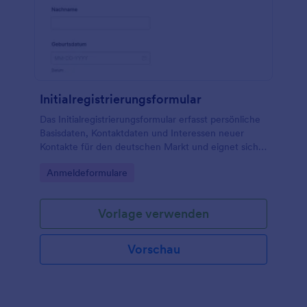
Initialregistrierungsformular
Das Initialregistrierungsformular erfasst persönliche
Basisdaten, Kontaktdaten und Interessen neuer
Kontakte für den deutschen Markt und eignet sich
für Unternehmen, Vereine und
Go to Category:
Anmeldeformulare
Bildungseinrichtungen zur digitalen Registrierung.
Vorlage verwenden
Vorschau