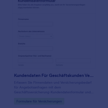
Kundendaten Für Geschäftskunden Versicherung Form
Erfassen Sie Firmendaten und Versicherungsbedarf
für Angebotsanfragen mit dem
Geschäftsversicherung-Kundendatenformular und
vereinfachen Sie die Datenerhebung für
Go to Category:
Formulare für Versicherungen
Maklerbüros, Vermittler und Beratungen.