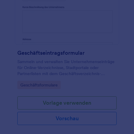
Geschäftseintragsformular
Sammeln und verwalten Sie Unternehmenseinträge
für Online-Verzeichnisse, Stadtportale oder
Partnerlisten mit dem Geschäftsverzeichnis-
Formular von Jotform, inklusive einfacher
Go to Category:
Geschäftsformulare
Datenerfassung, Freigabe und zentraler Verwaltung
der Formularantworten.
Vorlage verwenden
Vorschau