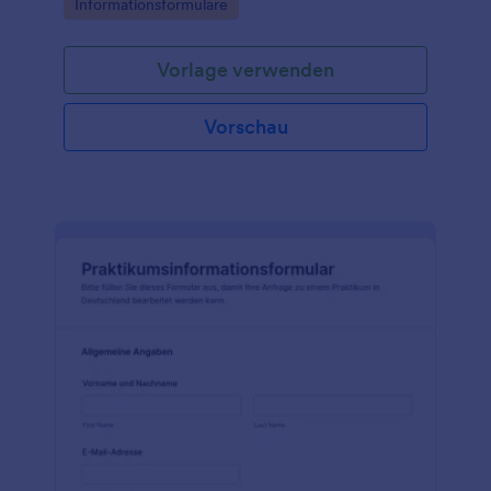
Go to Category:
Informationsformulare
verwalten möchten.
Vorlage verwenden
Vorschau