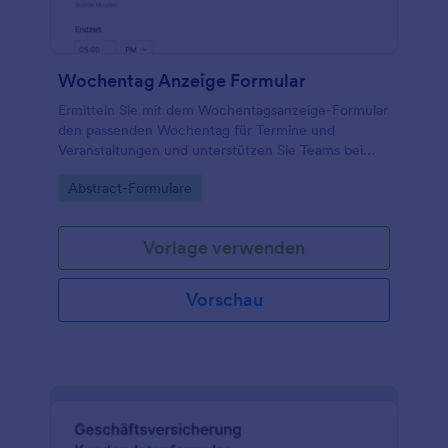
Wochentag Anzeige Formular
Ermitteln Sie mit dem Wochentagsanzeige-Formular
den passenden Wochentag für Termine und
Veranstaltungen und unterstützen Sie Teams bei
konsistenter Datenerfassung und klaren Einladungen
Go to Category:
Abstract-Formulare
mit einer flexiblen Formularvorlage in Jotform.
Vorlage verwenden
Vorschau