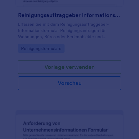
Reinigungsauftraggeber Informationsformular
Erfassen Sie mit dem Reinigungsauftraggeber-
Informationsformular Reinigungsanfragen für
Wohnungen, Büros oder Ferienobjekte und
unterstützen Sie Planung und Datenerfassung in
Go to Category:
Reinigungsformulare
Jotform mit einer passenden Formularvorlage.
Vorlage verwenden
Vorschau