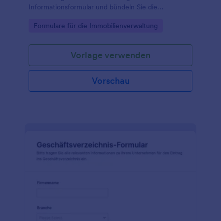
Informationsformular und bündeln Sie die
Datenerfassung und jede Formularantwort zentral
Go to Category:
Formulare für die Immobilienverwaltung
mit Jotform.
Vorlage verwenden
Vorschau