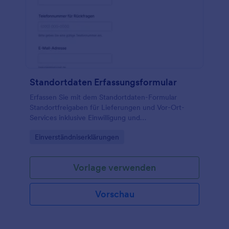
Standortdaten Erfassungsformular
Erfassen Sie mit dem Standortdaten-Formular
Standortfreigaben für Lieferungen und Vor-Ort-
Services inklusive Einwilligung und
Kontaktaufnahme, ideal für mobile Teams und
Go to Category:
Einverständniserklärungen
Dienstleister, die Datenerfassung und
Formularantworten zentral verwalten möchten.
Vorlage verwenden
Vorschau