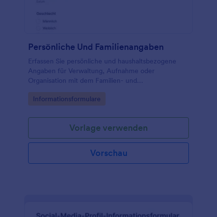
Persönliche Und Familienangaben
Erfassen Sie persönliche und haushaltsbezogene
Angaben für Verwaltung, Aufnahme oder
Organisation mit dem Familien- und
Personeninformationen-Formular von Jotform und
Go to Category:
Informationsformulare
vereinfachen Sie die Datenerfassung sowie die
Auswertung jeder formularantwort.
Vorlage verwenden
Vorschau