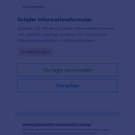
Schüler Informationsformular
Erfassen Sie mit dem Schüler-Informationsformular
von Jotform wichtige Angaben für Schule und
Elternkommunikation, um Anmeldungen,
Aktualisierungen und die Datenerfassung im
Go to Category:
Schulformulare
Schulalltag einheitlich zu organisieren.
Vorlage verwenden
Vorschau