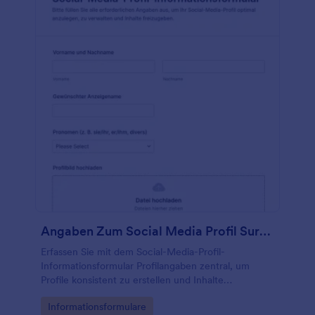
Angaben Zum Social Media Profil Survey
Erfassen Sie mit dem Social-Media-Profil-
Informationsformular Profilangaben zentral, um
Profile konsistent zu erstellen und Inhalte
abzustimmen, ideal für Marketingteams, Agenturen,
Go to Category:
Informationsformulare
Vereine und Creator-Projekte.