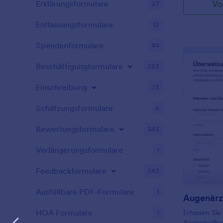
Vo
Erklärungsformulare
27
Entlassungsformulare
12
Spendenformulare
44
Beschäftigungformulare
263
Einschreibung
73
Schätzungsformulare
6
Bewertungsformulare
343
Verlängerungsformulare
1
Feedbackformulare
243
Ausfüllbare PDF-Formulare
1
HOA Formulare
1
Erfassen Sie
Augenheilkun