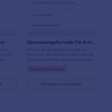
ahnüberweisungsformular
: Überweisungsformul
Vorschau
lar
Überweisungsformular Für Ärztinnen Und Ärzte
schen
Erfassen Sie Überweisungen zwischen
ern mit
Praxen mit dem Überweisungsformular für
von
Ärztinnen und Ärzte, inklusive Dringlichkeit
son und
und Einwilligung, und bündeln Sie die
Go to Category:
Gesundheitsformulare
ig
Datenerfassung sowie jede
digital
Formulareinsendung zentral in Jotform.
n
Vorlage verwenden