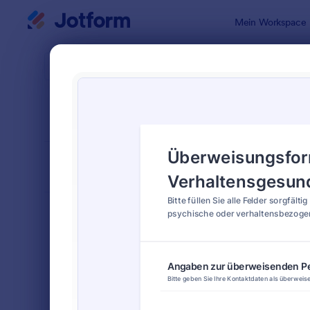
Dialog Start
Mein Workspace
Formularvo
Empf
SORTIEREN NACH
Beliebt
19 Vorlagen
FORMULARLAYOUT
Klassisch
KATEGORIEN
Bestellformulare
719
Anmeldeformulare
676