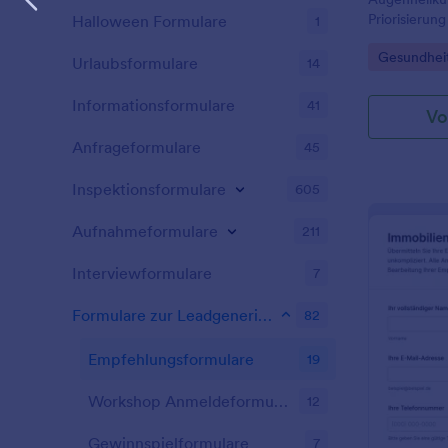
Priorisieru
Halloween Formulare
1
vereinfachen
Go to Cate
Gesundheit
überweisend
Urlaubsformulare
14
mit Jotform.
Informationsformulare
41
Vo
Anfrageformulare
45
Inspektionsformulare
605
Aufnahmeformulare
211
Interviewformulare
7
Formulare zur Leadgenerierung
82
Empfehlungsformulare
19
Workshop Anmeldeformulare
12
Gewinnspielformulare
7