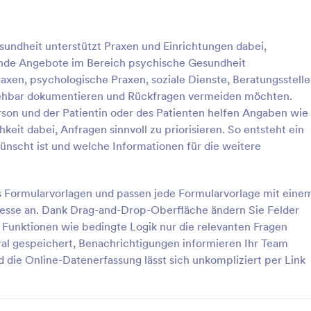
: Beratungs Kundenempfehlungsformular
: Ü
Vorschau
Vorschau
undheit unterstützt Praxen und Einrichtungen dabei,
sende Angebote im Bereich psychische Gesundheit
raxen, psychologische Praxen, soziale Dienste, Beratungsstell
iehbar dokumentieren und Rückfragen vermeiden möchten.
on und der Patientin oder des Patienten helfen Angaben wie
Beratungs Kundenempfehlungsformular
eit dabei, Anfragen sinnvoll zu priorisieren. So entsteht ein
e Beratungsempfehlungen
Ambulante Bildgebungsüberweis
ünscht ist und welche Informationen für die weitere
orisieren Sie neue Kontakte und
erleichtert Praxen und ambulant
 Erstgespräche vor, inklusive
Einrichtungen die digitale Daten
gen und Terminwünschen, mit
für Überweisungen zur Bildgebun
us Formularvorlagen und passen jede Formularvorlage mit eine
gory:
Go to Category:
gsformulare
Gesundheitsformulare
ngs-
inklusive Terminwunsch und
zesse an. Dank Drag-and-Drop-Oberfläche ändern Sie Felder
hlungsformular in Jotform.
Rückmeldeweg, und sammelt
 Funktionen wie bedingte Logik nur die relevanten Fragen
Formularantworten zentral mit J
rlage verwenden
Vorlage verwende
al gespeichert, Benachrichtigungen informieren Ihr Team
 die Online-Datenerfassung lässt sich unkompliziert per Link