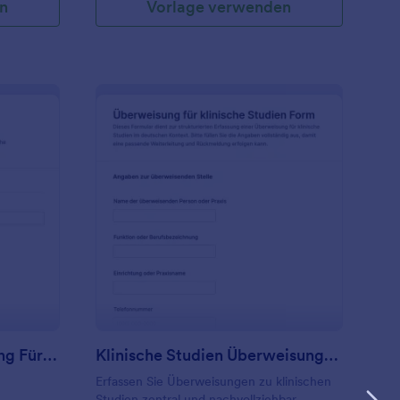
n
Vorlage verwenden
ahnärztliche Überweisung Für Parodontologie Fragebogen
: Klinische Studien Ü
Vorschau
Zahnärztliche Überweisung Für Parodontologie Fragebogen
Klinische Studien Überweisungsformular
Erfassen Sie Überweisungen zu klinischen
Studien zentral und nachvollziehbar,