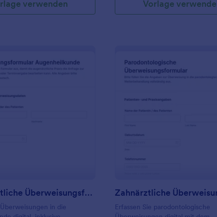
rlage verwenden
Vorlage verwende
: Augenärztliche Überweisungsformular
: Z
Vorschau
Vorschau
Augenärztliche Überweisungsformular
 Überweisungen in die
Erfassen Sie parodontologische
de digital, inklusive
Überweisungen digital mit dem