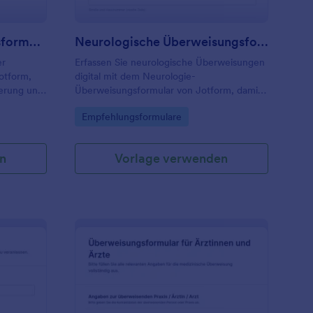
Eltern Kind Überweisungsformular Für Kinderzahnmedizin
Neurologische Überweisungsformular
er
Erfassen Sie neurologische Überweisungen
Jotform,
digital mit dem Neurologie-
ierung und
Überweisungsformular von Jotform, damit
sende
Praxen und Ambulanzen medizinische
Go to Category:
Empfehlungsformulare
ionen
Angaben gebündelt übermitteln und die
eiten
Terminvorbereitung in der Neurologie
verbessern.
n
Vorlage verwenden