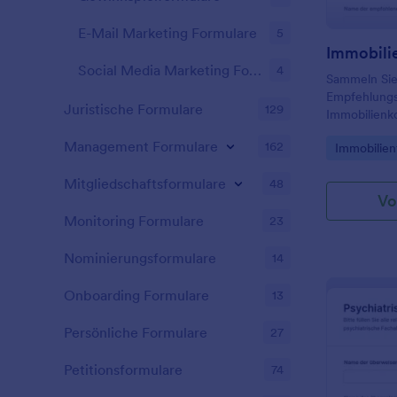
E-Mail Marketing Formulare
5
Immobili
Social Media Marketing Formulare
4
Sammeln Sie
Empfehlungs
Juristische Formulare
129
Immobilienk
Hinweise fü
Management Formulare
162
Go to Cate
Immobilien
und Bauträge
Datenerfass
Mitgliedschaftsformulare
48
in Jotform s
Vo
Monitoring Formulare
23
Nominierungsformulare
14
Onboarding Formulare
13
Persönliche Formulare
27
Petitionsformulare
74