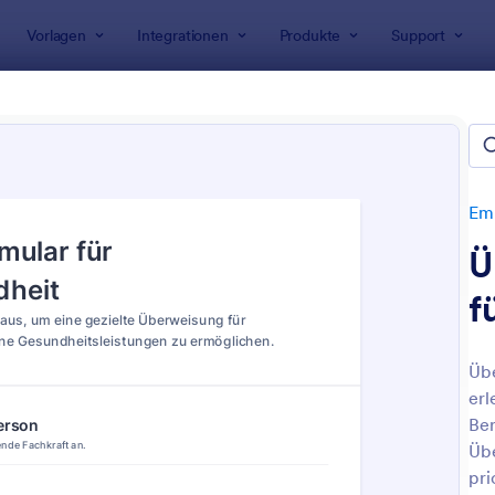
Vorlagen
Integrationen
Produkte
Support
rlagen
Formulare zur Leadgenerierung
Empfehlungsformu
ehlungsformulare
Em
Ü
f
Übe
erl
: Überweisungsformular Für Verhaltensgesundhe
: F
Vorschau
Vorschau
Ber
Übe
pri