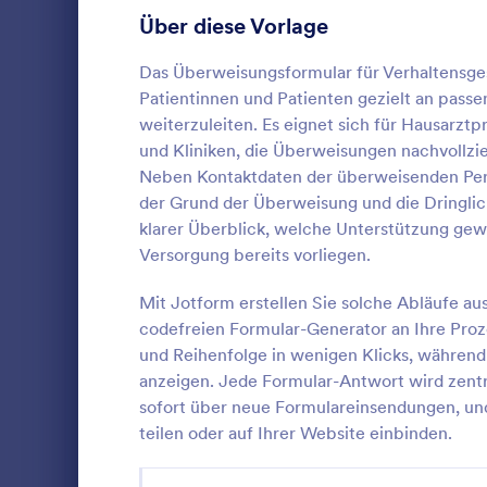
Anmeldeformulare
Über diese Vorlage
85
Abstimmung
35
Das Überweisungsformular für Verhaltensges
Patientinnen und Patienten gezielt an pas
Abstract-Formulare
11
weiterzuleiten. Es eignet sich für Hausarztp
und Kliniken, die Überweisungen nachvollz
Genehmigungsformulare
91
Neben Kontaktdaten der überweisenden Pers
der Grund der Überweisung und die Dringlichk
Bewertungsformulare
74
Erfassen Si
klarer Überblick, welche Unterstützung gew
zentral, pri
Anwesenheitsformulare
11
Versorgung bereits vorliegen.
bereiten Sie
Einwilligun
Audit Formulare
63
Mit Jotform erstellen Sie solche Abläufe a
Go to Cate
Empfehlun
dem Beratu
codefreien Formular-Generator an Ihre Pro
Kundenempfe
Autorisierungsformulare
79
und Reihenfolge in wenigen Klicks, während
Vo
anzeigen. Jede Formular-Antwort wird zentr
Award-Formulare
16
sofort über neue Formulareinsendungen, und
teilen oder auf Ihrer Website einbinden.
Black Friday Formulare
32
Formulare für Berechnungen
17