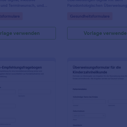
ng und Terminwunsch, und
Parodontologischen Überweisung
 Sie die Datenerfassung für
ideal für Zahnarztpraxen und Fa
gory:
Go to Category:
sformulare
Gesundheitsformulare
e und augenärztliche Praxen
inklusive Datenerfassung, Upload
klarer Weitergabe über Jotform
Formularvorlagen.
rlage verwenden
Vorlage verwende
: Immobilienempfehlungsformular
: E
Vorschau
Vorschau