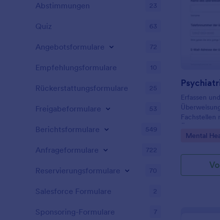
Abstimmungen
23
Quiz
63
Angebotsformulare
72
Empfehlungsformulare
10
Rückerstattungsformulare
25
Erfassen und
Überweisung
Freigabeformulare
53
Fachstellen 
Überweisung
Berichtsformulare
549
Go to Cate
Mental Hea
für Praxen, 
zur digitale
Anfrageformulare
722
Weiterleitun
Vo
Reservierungsformulare
70
Salesforce Formulare
2
Sponsoring-Formulare
7