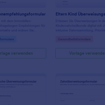
enempfehlungsformular
 mit dem Immobilien-
Erfassen Sie Überweisungen in d
fragebogen Empfehlungen für
Kinderzahnheilkunde digital mit 
ontakte und ordnen Sie
inklusive Datensammlung, Prioris
r Makler, Hausverwaltungen
Terminwünschen, damit überwei
gory:
Go to Category:
formulare
Gesundheitsformulare
r zentral, damit die
Stellen und Praxisteams Informat
ung und jede Formularantwort
schneller weitergeben und bearb
auber dokumentiert bleibt.
können.
rlage verwenden
Vorlage verwende