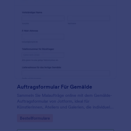
Auftragsformular Für Gemälde
Sammeln Sie Malaufträge online mit dem Gemälde-
Auftragsformular von Jotform, ideal für
Künstlerinnen, Ateliers und Galerien, die individuelle
Wünsche erfassen und die Datenerfassung für
Go to Category:
Bestellformulare
Aufträge zentral organisieren möchten.