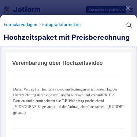
Dialog Start
Kostenlos registrieren
Formularvorlagen
Fotografieformulare
Hochzeitspaket mit Preisberechnung
Formularvorlagen Kategorien
Formularvorlagen
Fotografieformulare
Fotoauftragsformulare
7 Vorlagen