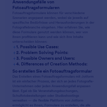
Anwendungsfälle von
Fotoauftragsformularen
Fotoauftragsformulare können für verschiedene
Szenarien angepasst werden, wobei sie jeweils auf
spezifische Bedürfnisse und Herausforderungen in der
Fotografiebranche eingehen. Hier erfahren Sie, wie
diese Formulare genutzt werden können, wer von
ihnen profitieren kann und wie sich ihre Inhalte
unterscheiden können:
+
1. Possible Use Cases:
+
2. Problem Solving Points:
Event-Fotografie-Buchungen:
+
3. Possible Owners and Users:
+
4. Differences of Creation Methods:
Veranstaltungsbuchungen:
So erstellen Sie ein Fotoauftragsformular
Schul- oder Sportfotografie:
Das Erstellen eines Fotoauftragsformulars mit Jotform
ist ein einfacher Prozess, der sich an jedes Fotografie-
Schulfotografie:
Unternehmen oder jeden Anwendungsfall anpassen
lässt. Egal ob Sie Veranstaltungsbuchungen,
Portrait- oder Studioaufnahmen:
Schulfotobestellungen oder Studioshootings
verwalten — die flexible Plattform von Jotform
Produktfotografie:
ermöglicht es Ihnen, Formulare zu erstellen, die alle