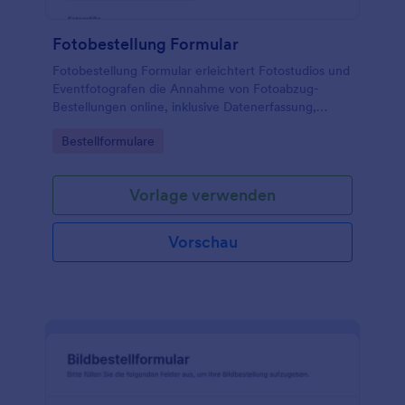
Fotobestellung Formular
Fotobestellung Formular erleichtert Fotostudios und
Eventfotografen die Annahme von Fotoabzug-
Bestellungen online, inklusive Datenerfassung,
Zahlungsabfrage und zentraler Verwaltung jeder
Go to Category:
Bestellformulare
Formularantwort in Jotform.
Vorlage verwenden
Vorschau