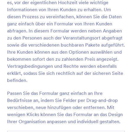
es, vor der eigentlichen Hochzeit viele wichtige
entfernen. Mit wenigen Klicks können Sie das
Vorschau
Formular an das Design Ihrer Organisation anpassen
Informationen von Ihren Kunden zu erhalten. Um
und individuell gestalten. Die Einsendungen werden
diesen Prozess zu vereinfachen, können Sie die Daten
automatisch und sicher in Ihrem Jotform-Konto
ganz einfach über ein Formular von Ihren Kunden
gespeichert. Dort können Sie die Daten mithilfe von
abfragen. In diesem Formular werden neben Angaben
über 100 Integrationen verarbeiten.
zu den Personen auch der Veranstaltungsort abgefragt
sowie die verschiedenen buchbaren Pakete aufgeführt.
Ihre Kunden können aus den Optionen auswählen und
bekommen sofort den zu zahlenden Preis angezeigt.
Vertragsbedingungen und Rechte werden ebenfalls
erklärt, sodass Sie sich rechtlich auf der sicheren Seite
befinden.
Passen Sie das Formular ganz einfach an Ihre
Bedürfnisse an, indem Sie Felder per Drag-and-drop
verschieben, neue hinzufügen oder entfernen. Mit
wenigen Klicks können Sie das Formular an das Design
Ihrer Organisation anpassen und individuell gestalten.