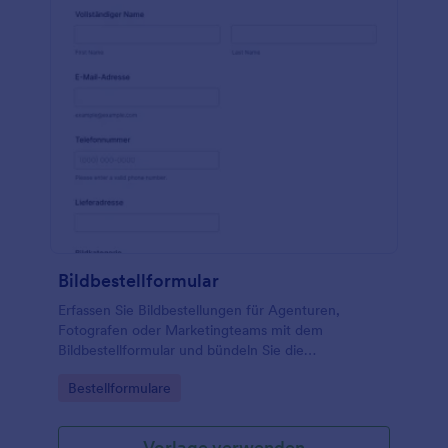
Bildbestellformular
Erfassen Sie Bildbestellungen für Agenturen,
Fotografen oder Marketingteams mit dem
Bildbestellformular und bündeln Sie die
Datenerfassung sowie jede Formularantwort zentral
Go to Category:
Bestellformulare
in Jotform.
Vorlage verwenden