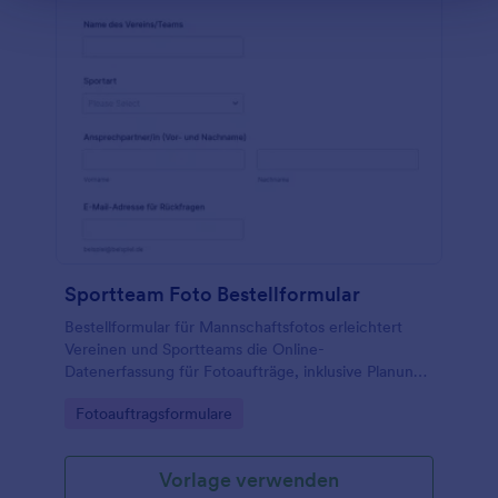
Sportteam Foto Bestellformular
Bestellformular für Mannschaftsfotos erleichtert
Vereinen und Sportteams die Online-
Datenerfassung für Fotoaufträge, inklusive Planung,
Auswahl der Ausführung und sicherer Verarbeitung
Go to Category:
Fotoauftragsformulare
jeder Formularantwort mit Jotform.
Vorlage verwenden