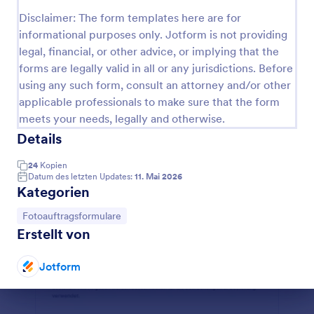
Disclaimer: The form templates here are for
Hochzeitspaket Mit Preisberechnung
informational purposes only. Jotform is not providing
Als Fotograf und Filmemacher für Hochzeitsvideos
legal, financial, or other advice, or implying that the
gilt es, vor der eigentlichen Hochzeit viele wichtige
forms are legally valid in all or any jurisdictions. Before
Informationen von Ihren Kunden zu erhalten. Um
using any such form, consult an attorney and/or other
diesen Prozess zu vereinfachen, können Sie die
Go to Category:
Fotoauftragsformulare
Daten ganz einfach über ein Formular von Ihren
applicable professionals to make sure that the form
Kunden abfragen. In diesem Formular werden
meets your needs, legally and otherwise.
neben Angaben zu den Personen auch der
Details
Vorlage verwenden
Veranstaltungsort abgefragt sowie die
verschiedenen buchbaren Pakete aufgeführt. Ihre
24
Kopien
Kunden können aus den Optionen auswählen und
Vorschau
Datum des letzten Updates:
11. Mai 2026
bekommen sofort den zu zahlenden Preis angezeigt.
Kategorien
Vertragsbedingungen und Rechte werden ebenfalls
erklärt, sodass Sie sich rechtlich auf der sicheren
Zur Kategorie:
Fotoauftragsformulare
Seite befinden. Passen Sie das Formular ganz
Erstellt von
einfach an Ihre Bedürfnisse an, indem Sie Felder per
Drag-and-drop verschieben, neue hinzufügen oder
Jotform
entfernen. Mit wenigen Klicks können Sie das
Formular an das Design Ihrer Organisation anpassen
Dialog Ende
und individuell gestalten.