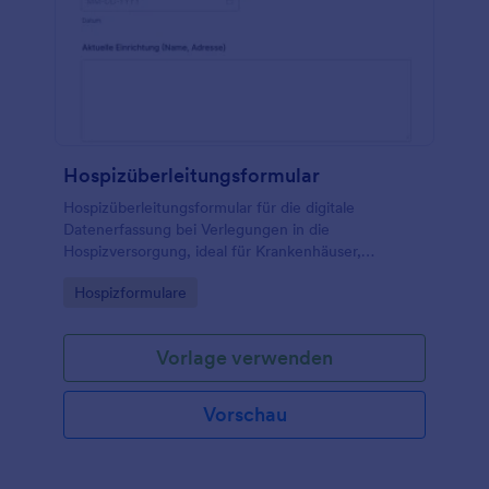
Hospizüberleitungsformular
Hospizüberleitungsformular für die digitale
Datenerfassung bei Verlegungen in die
Hospizversorgung, ideal für Krankenhäuser,
Pflegeeinrichtungen und Pflegedienste, um
Go to Category:
Hospizformulare
Übergaben zu dokumentieren und Formular-
Antworten zentral zu verwalten.
Vorlage verwenden
Vorschau