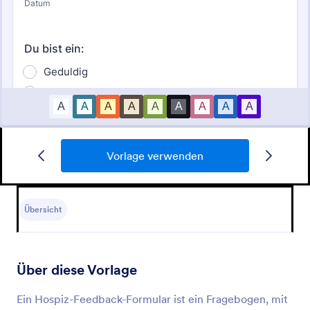
Vorlage verwenden
Hospiz Bescheinigung Für Unheilbar Kranke
Eine Hospizbescheinigung über eine unheilbare
Krankheit ist ein Dokument, das von vielen
Übersicht
Krankenhäusern und Versicherungsgesellschaften
verlangt wird.
Go to Category:
Hospizformulare
Über diese Vorlage
Vorlage verwenden
Ein Hospiz-Feedback-Formular ist ein Fragebogen, mit