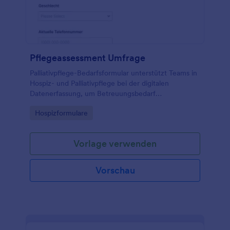
Pflegeassessment Umfrage
Palliativpflege-Bedarfsformular unterstützt Teams in
Hospiz- und Palliativpflege bei der digitalen
Datenerfassung, um Betreuungsbedarf
einzuschätzen, Rückmeldungen zu koordinieren und
Go to Category:
Hospizformulare
die Versorgung besser zu planen.
Vorlage verwenden
Vorschau