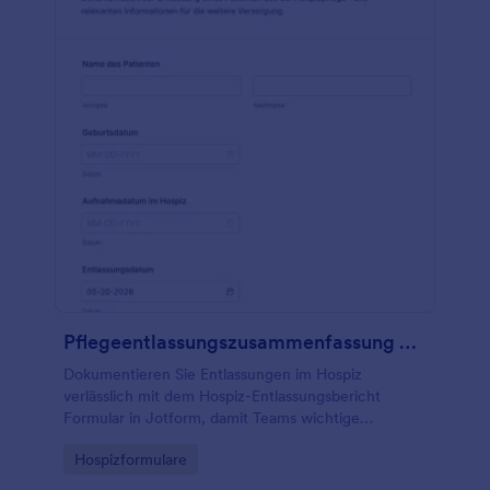
Pflegeentlassungszusammenfassung Formular
Dokumentieren Sie Entlassungen im Hospiz
verlässlich mit dem Hospiz-Entlassungsbericht
Formular in Jotform, damit Teams wichtige
Informationen zur weiteren Versorgung zentral
Go to Category:
Hospizformulare
erfassen, teilen und nachverfolgen können.