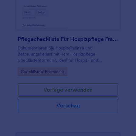
Pflegecheckliste Für Hospizpflege Fragebogen 🕊️
Dokumentieren Sie Hospizeinsätze und
Betreuungsbedarf mit dem Hospizpflege-
Checklistenformular, ideal für Hospiz- und
Palliativteams, die Datenerhebung vereinheitlichen
Go to Category:
Checklisten-Formulare
und Formularantworten zentral verwalten möchten.
Vorlage verwenden
Vorschau