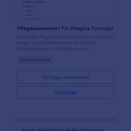
Pflegeassessment Für Hospize Formular
Das Hospiz-Pflegeeinschätzungsformular unterstützt
Hospiz- und Palliativteams bei der digitalen
Datenerhebung zur Einschätzung von
Beschwerden, Risiken und Versorgungszielen, damit
Go to Category:
Hospizformulare
die Betreuung besser geplant und koordiniert
werden kann.
Vorlage verwenden
Vorschau