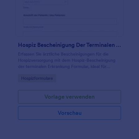
Hospiz Bescheinigung Der Terminalen Erkrankung Formular
Erfassen Sie ärztliche Bescheinigungen für die
Hospizversorgung mit dem Hospiz-Bescheinigung
der terminalen Erkrankung Formular, ideal für
Praxen, Kliniken und Hospizdienste zur digitalen
Go to Category:
Hospizformulare
Datenerfassung und Verwaltung von
Formularantworten.
Vorlage verwenden
Vorschau