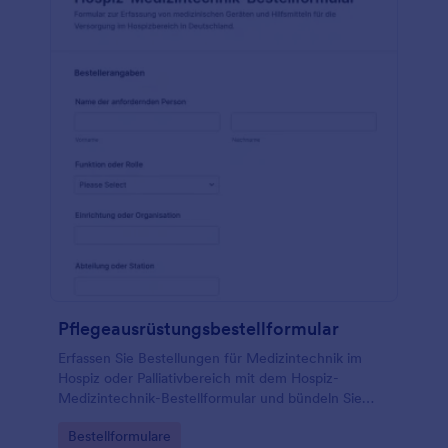
Pflegeausrüstungsbestellformular
Erfassen Sie Bestellungen für Medizintechnik im
Hospiz oder Palliativbereich mit dem Hospiz-
Medizintechnik-Bestellformular und bündeln Sie
Datensammlung, Lieferkoordination und
Go to Category:
Bestellformulare
Formularantworten zentral in Jotform.