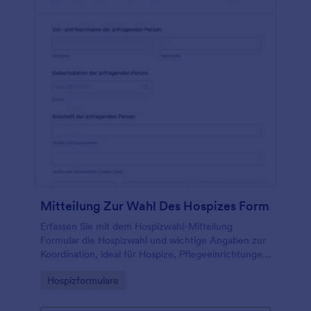
Mitteilung Zur Wahl Des Hospizes Form
Erfassen Sie mit dem Hospizwahl-Mitteilung
Formular die Hospizwahl und wichtige Angaben zur
Koordination, ideal für Hospize, Pflegeeinrichtungen
und Beratungsstellen, die digitale Datenerfassung
Go to Category:
Hospizformulare
über Jotform nutzen möchten.