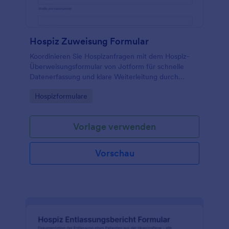
Hospiz Zuweisung Formular
Koordinieren Sie Hospizanfragen mit dem Hospiz-
Überweisungsformular von Jotform für schnelle
Datenerfassung und klare Weiterleitung durch
Praxen, Pflegedienste, Kliniken und Angehörige.
Go to Category:
Hospizformulare
Vorlage verwenden
Vorschau