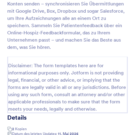
Konten senden – synchronisieren Sie Übermittlungen
Umfrage Zur Patientenzufriedenheit Im Hospiz
mit Google Drive, Box, Dropbox und sogar Salesforce,
um Ihre Aufzeichnungen alle an einem Ort zu
Bei Umfragen zur Zufriedenheit von
Hospizpatienten handelt es sich um Umfragen, mit
speichern. Sammeln Sie Patientenfeedback über ein
denen medizinische Anbieter Patienten um
Online-Hospiz-Feedbackformular, das zu Ihrem
Feedback zu ihrer Hospizversorgung bitten.
Unternehmen passt – und machen Sie das Beste aus
Go to Category:
Hospizformulare
dem, was Sie hören.
Vorlage verwenden
Disclaimer: The form templates here are for
informational purposes only. Jotform is not providing
Vorschau
legal, financial, or other advice, or implying that the
forms are legally valid in all or any jurisdictions. Before
using any such form, consult an attorney and/or other
applicable professionals to make sure that the form
meets your needs, legally and otherwise.
Details
2
Kopien
Datum des letzten Updates:
11. Mai 2026