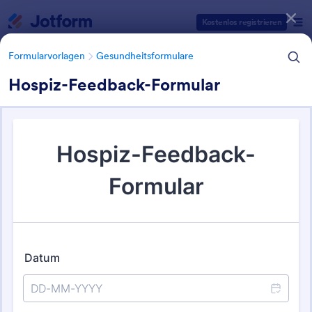
Dialog Start
Kostenlos registrieren
Formularvorlagen
Gesundheitsformulare
Hospiz-Feedback-Formular
Formularvorlagen Kategorien
Formularvorlagen
Gesundheitsformulare
Hospizformulare
20 Vorlagen