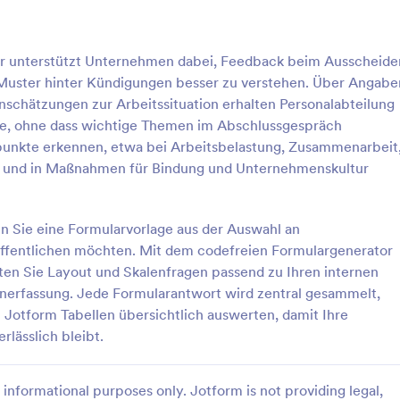
as Feedback nutzen, um ein
eitsumfeld zu schaffen, die
: Mitarbeiter Austritts Checkliste Formular
: A
Vorschau
Vorschau
indung zu erhöhen und Ihr
ar unterstützt Unternehmen dabei, Feedback beim Ausscheide
 als Ganzes zu verbessern. Da
 Muster hinter Kündigungen besser zu verstehen. Über Angabe
nehmen einen anderen Nutzen
strittsgespräch zieht, ist es
inschätzungen zur Arbeitssituation erhalten Personalabteilung
 Formular für das
cke, ohne dass wichtige Themen im Abschlussgespräch
präch so zu gestalten, dass es
zpunkte erkennen, etwa bei Arbeitsbelastung, Zusammenarbeit
rnehmen von Nutzen ist.
Mitarbeiter Austritts Checkliste Formular
Austrittsgespräch Frage
, und in Maßnahmen für Bindung und Unternehmenskultur
Sie den Mitarbeiter über seine
ter-Austrittscheckliste
Austrittsgesprächsfragebogen-F
 Rechte, stellen Sie zusätzliche
eichtert Personalabteilung,
erleichtert der Personalabteilung 
estimmten Projekten und fügen
ten und IT die Koordination
Datenerhebung bei Austritten, u
hr Logo ein, um dem Ganzen
n Sie eine Formularvorlage aus der Auswahl an
ben, Rückgaben und
Erfahrungen auszuwerten,
sionellen Touch zu verleihen.
öffentlichen möchten. Mit dem codefreien Formulargenerator
gory:
Go to Category:
rmulare
Personalformulare
haltungen und unterstützt
Fluktuationsgründe zu erkennen
re Austrittsgespräche mit dem
en Sie Layout und Skalenfragen passend zu Ihren internen
lziehbare digitale
Verbesserungen für Arbeitsumfel
undlichen
nerfassung. Jede Formularantwort wird zentral gesammelt,
ung mit Jotform.
Führung und Kultur abzuleiten.
prächformular von Jotform
rlage verwenden
Vorlage verwende
n Jotform Tabellen übersichtlich auswerten, damit Ihre
n, können Sie unordentlichen
vermeiden, Zeit und Geld
lässlich bleibt.
cherstellen, dass alle
hemen behandelt werden.
informational purposes only. Jotform is not providing legal,