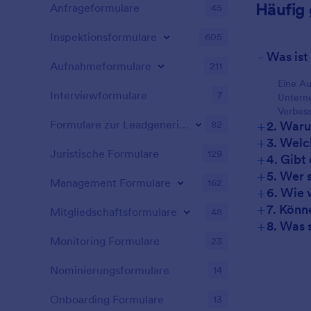
Häufig 
Anfrageformulare
45
Inspektionsformulare
605
-
Was ist
Aufnahmeformulare
211
Eine Au
Interviewformulare
7
Unterne
Verbess
+
Formulare zur Leadgenerierung
2. Waru
82
+
3. Welc
Juristische Formulare
129
+
4. Gibt
+
5. Wer 
Management Formulare
162
+
6. Wie 
+
7. Könn
Mitgliedschaftsformulare
48
+
8. Was 
Monitoring Formulare
23
Nominierungsformulare
14
Onboarding Formulare
13