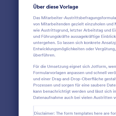
kann dann d
Feedback-Umfragen
Über diese Vorlage
43
besseres Arb
Mitarbeiterb
Personalumfragen
36
Das Mitarbeiter-Austrittsbefragungsformul
Unternehmen
von Mitarbeitenden gezielt einzuholen und
jedes Unter
Zufriedenheitsumfragen
30
aus einem Au
wie Austrittsgrund, letzter Arbeitstag und E
wichtig, das
und Führungskräfte aussagekräftige Einbli
Marketing Umfragen
26
Austrittsges
untergehen. So lassen sich konkrete Ansat
für Ihr Unte
Entwicklungsmöglichkeiten oder Vergütung
Produktumfragen
25
Informieren 
Das Mitarbei
überführen.
Vorteile und
Formular erl
Fragen zu b
Gesundheitsfragebögen
24
Führungskräf
Sie sogar I
Für die Umsetzung eignet sich Jotform, wen
von Überga
einen profes
Qualitätsumfragen
18
Formularvorlagen anpassen und schnell ver
Go to Cate
Personalfo
Zugangsabsc
Indem Sie Ih
und einer Drag-and-Drop-Oberfläche gestalt
eine nachvol
benutzerfre
Beziehungsumfragen
17
Prozessen und sorgen für eine saubere Date
Datenerfass
Austrittsges
Vo
kann benachrichtigt werden und lässt sich i
online führe
Schulungsumfragen
11
Papierkram 
Datenaufnahme auch bei vielen Austritten ver
sparen und si
Umfragen zur Bewertung
9
wichtigen T
Disclaimer: The form templates here are for 
Templates für Exit-Interviews
8