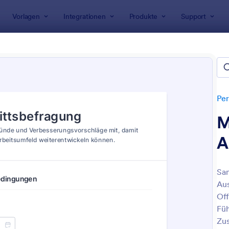
Vorlagen
Integrationen
Produkte
Support
rlagen
Personalformulare
Templates für Exit-Interviews
ates für Exit-Interviews
Per
M
A
Sam
Aus
: Austrittsgespräch
: K
Vorschau
Vorschau
Off
Füh
Zu