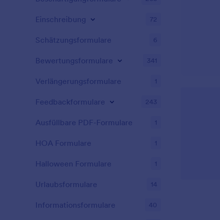
vermeiden, Zeit und Geld sparen und
sicherstellen, dass alle wichtigen
Einschreibung
72
Themen behandelt werden.
Schätzungsformulare
6
Bewertungsformulare
341
Verlängerungsformulare
1
Feedbackformulare
243
Ausfüllbare PDF-Formulare
1
HOA Formulare
1
Halloween Formulare
1
Urlaubsformulare
14
Informationsformulare
40