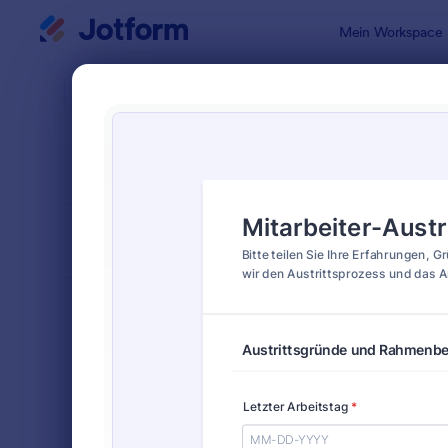
Dialog Start
Mein Workspace
Formularvo
Templ
SORTIEREN NACH
Beliebt
8 Vorlagen
FORMULARLAYOUT
Klassisch
KATEGORIEN
Bestellformulare
718
Anmeldeformulare
675