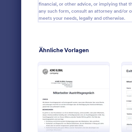
financial, or other advice, or implying that th
Technologie Umfragen
any such form, consult an attorney and/or o
5
meets your needs, legally and otherwise.
Engagement Survey Forms
4
Einverständniserklärungen
851
RSVP Formulare
53
Ähnliche Vorlagen
Formulare für Terminvereinbarung
126
Kontaktformulare
209
Mitarbeit
Vorlagen für Fragebögen
369
Sammeln Sie
Anmeldeformulare
85
Austrittsbef
: Austrittsgespräch
Vorschau
Offboarding
Abstimmung
35
Personalabt
Go to Cate
Templates f
verbessern 
Abstract-Formulare
11
und Entwick
Jotform.