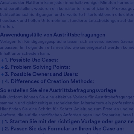
Ansatzes der Plattform kann jeder innerhalb weniger Minuten Formulare
em benutzerfreundlichen
und bereitstellen, wodurch ein konsistenter und effizienter Prozess g
largenerator von Jotform
Echtzeitbenachrichtigungen und erweiterte Filterfunktionen erleicht
n Sie Ihre Checkliste für Exit
Feedback und helfen Unternehmen, fundierte Entscheidungen auf der
views in Sekundenschnelle
treffen.
sen. Fügen Sie einfach per Drag
Anwendungsfälle von Austrittsbefragungen
p zusätzliche Fragen hinzu, um
rgebnisse zu vertiefen, oder
Vorlagen für Kündigungsgespräche lassen sich an verschiedene Szenar
 Sie Ihr Firmenlogo ein, um
anpassen. Im Folgenden erfahren Sie, wie sie eingesetzt werden könne
 professionellen Eindruck zu
Inhalt unterscheiden kann.
+
tteln. Sie können die Checkliste
1. Possible Use Cases:
 in andere Anwendungen
+
2. Problem Solving Points:
rieren, um die Ergebnisse sofort
+
3. Possible Owners and Users:
ren Personalverwaltungssystemen
+
4. Differences of Creation Methods:
fassen! Indem Sie Ihre Exit
views mit unserer kostenlosen
So erstellen Sie eine Austrittsbefragungsvorlage
nterview Checkliste digitalisieren,
Mit Jotform können Sie eine effektive Vorlage für Austrittsbefragungen
n Sie Zeit und Papier und
sammeln und gleichzeitig ausscheidenden Mitarbeitern ein professionel
ten nahtlos das Feedback, das Sie
Hier finden Sie eine Schritt-für-Schritt-Anleitung zum Erstellen und V
itarbeitern benötigen, die Ihr
Jotform, die auf die spezifischen Anforderungen und Szenarien Ihres 
nehmen verlassen.
+
1. Starten Sie mit der richtigen Vorlage oder ganz ne
+
2. Passen Sie das Formular an Ihren Use Case an: