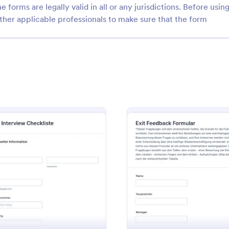
e forms are legally valid in all or any jurisdictions. Before usin
ther applicable professionals to make sure that the form
: Mitarbeiter Austrittsbefragung
: Mi
Vorschau
Vorschau
er Austrittsbefragung
Mitarbeiteraustrittsform
 mit dem Mitarbeiter-
Dokumentieren Sie Austritte einhe
ragungsformular wertvolles
dem Mitarbeiteraustrittsformular
: Exit Interview Checkliste
: Künd
Vorschau
Vorschau
-Feedback für
Jotform und verbessern Sie
eilung und Führungskräfte und
Datenerfassung und Übergaben f
gory:
Go to Category:
ür Exit-Interviews
Personalformulare
Sie Bindung, Zusammenarbeit
Personalabteilung und Führungsk
lung anhand der Auswertung in
eine zentrale Formular-Antwort.