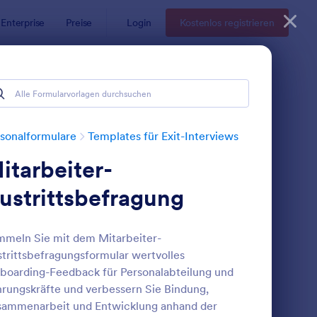
Enterprise
Preise
Login
Kostenlos registrieren
sonalformulare
Templates für Exit-Interviews
itarbeiter-
ustrittsbefragung
meln Sie mit dem Mitarbeiter-
trittsbefragungsformular wertvolles
ündigung Feedback Formular
: Exit Interview Check
Vorschau
boarding-Feedback für Personalabteilung und
rungskräfte und verbessern Sie Bindung,
sammenarbeit und Entwicklung anhand der