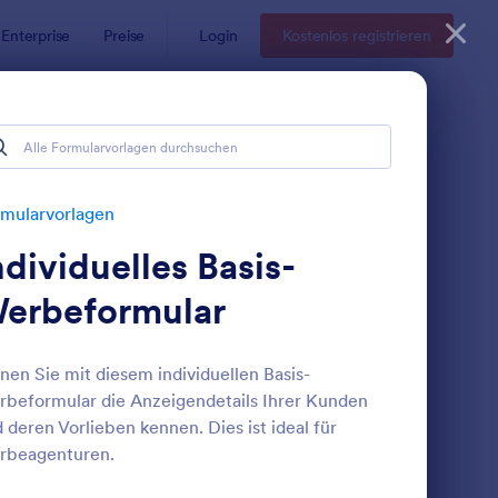
Enterprise
Preise
Login
Kostenlos registrieren
mularvorlagen
ndividuelles Basis-
erbeformular
nen Sie mit diesem individuellen Basis-
beformular die Anzeigendetails Ihrer Kunden
tretung Bildrechte
: Testformular
Vorschau
 deren Vorlieben kennen. Dies ist ideal für
rbeagenturen.