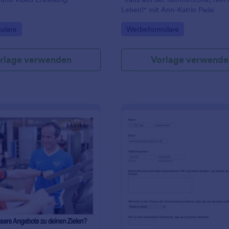
Leben!" mit Ann-Katrin Pade
gory:
Go to Category:
ulare
Werbeformulare
rlage verwenden
Vorlage verwende
: MASTER Studiocheck
: K
Vorschau
Vorschau