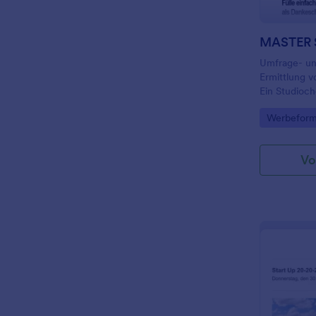
MASTER 
Umfrage- un
Ermittlung v
Ein Studioch
Go to Cate
Werbeform
Vo