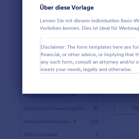
Gaming Formulare
22
Über diese Vorlage
Gesundheitsformulare
965
Lernen Sie mit diesem individuellen Basis-
Vorlieben kennen. Dies ist ideal für Werbea
Personalformulare
781
IT-Formulare
129
Disclaimer: The form templates here are for 
financial, or other advice, or implying that th
Formulare für Versicherungen
65
any such form, consult an attorney and/or o
Formular für
Produktionsformulare
meets your needs, legally and otherwise.
10
Wettbewer
Marketing Formulare
54
Go to Cate
Werbeform
Fotografieformulare
77
Dialog Ende
Vo
Öffentliche Verwaltungsformulare
42
Immobilienformulare
298
SEO Formulare
4