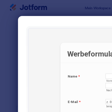
Dialog Start
Mein Workspace
Formularvo
Werb
SORTIEREN NACH
Beliebt
32 Vorlage
FORMULARLAYOUT
Klassisch
KATEGORIEN
BRANCHEN
Werbeformulare
32