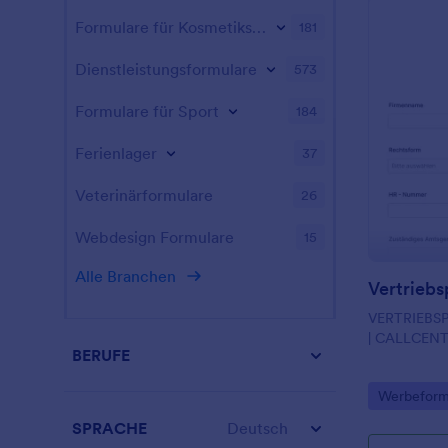
Formulare für Kosmetikstudios
181
Dienstleistungsformulare
573
Formulare für Sport
184
Ferienlager
37
Veterinärformulare
26
Webdesign Formulare
15
Alle Branchen
VERTRIEBS
| CALLCENTE
BERUFE
Go to Cate
Werbeform
SPRACHE
Deutsch