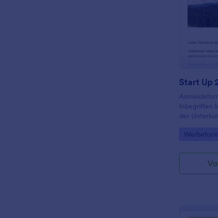
Start Up 
Anmeldeform
Inbegriffen 
der Unterkun
Go to Cate
Werbeform
Vo