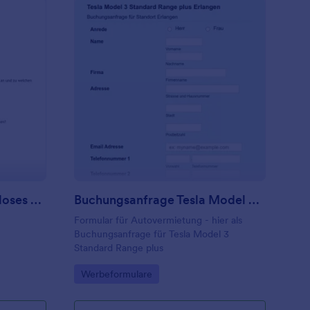
nmeldeformular Kostenloses Beratungsgespräch
: Buchungsanfrage Tes
Vorschau
Anmeldeformular Kostenloses Beratungsgespräch
Buchungsanfrage Tesla Model 3 Standard Range Plus
Formular für Autovermietung - hier als
Buchungsanfrage für Tesla Model 3
Standard Range plus
Go to Category:
Werbeformulare