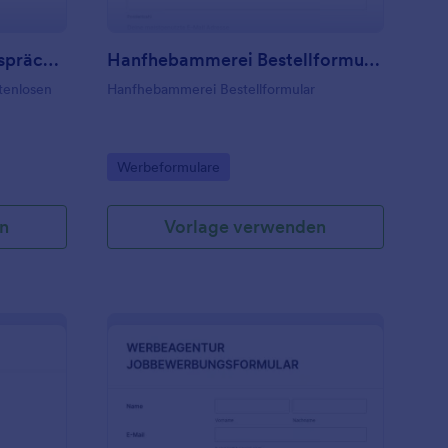
Kostenloses Beratungsgespräch MoreJoy
Hanfhebammerei Bestellformular
stenlosen
Hanfhebammerei Bestellformular
Go to Category:
Werbeformulare
n
Vorlage verwenden