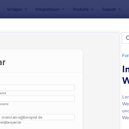
Vorlagen
Integrationen
Produkte
Support
rlagen
eformulare
n
For
I
W
Ler
Wer
: Teilnahmeformular Verlosung
: Ab
Vorschau
Vorschau
und
We