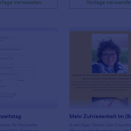
rlage verwenden
Vorlage verwende
: Euer Hochzeitstag
: Me
Vorschau
Vorschau
hzeitstag
mular für Hochzeits-
4-wöchiger Online-Live-Coachin
und Video Erstellung.
"Raus aus der Komfortzone, rein 