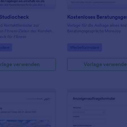
Studiocheck
d Kontaktformular zur
Vorlage für die Anfrage eines ko
on Fitness-Zielen der Kunden.
Beratungsgesprächs MoreJoy
eck für Fitness
gory:
Go to Category:
ulare
Werbeformulare
rlage verwenden
Vorlage verwende