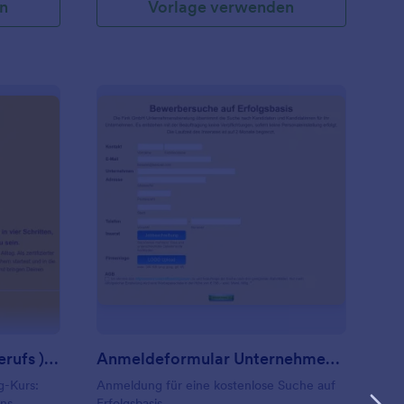
n
Vorlage verwenden
hr Zufriedenheit Im (Berufs ) Leben!
: Anmeldeformular Un
Vorschau
Mehr Zufriedenheit Im (Berufs ) Leben!
Anmeldeformular Unternehmen Bewerberrecruiting Auf Erfolgsbasis
g-Kurs:
Anmeldung für eine kostenlose Suche auf
ins
Erfolgsbasis