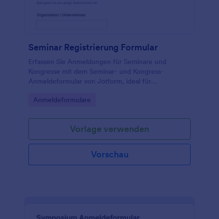
Seminar Registrierung Formular
Erfassen Sie Anmeldungen für Seminare und
Kongresse mit dem Seminar- und Kongress-
Anmeldeformular von Jotform, ideal für
Bildungsträger, Verbände und Unternehmen, die
Go to Category:
Anmeldeformulare
Datenaufnahme und Formularantworten zentral
verwalten möchten.
Vorlage verwenden
Vorschau