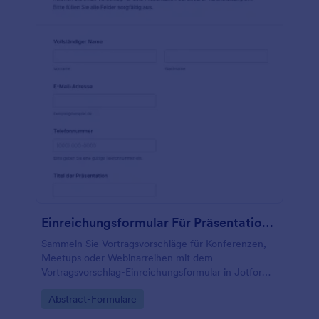
Einreichungsformular Für Präsentationen
Sammeln Sie Vortragsvorschläge für Konferenzen,
Meetups oder Webinarreihen mit dem
Vortragsvorschlag-Einreichungsformular in Jotform
und vereinheitlichen Sie die Datenerfassung für
Go to Category:
Abstract-Formulare
Planung und Programmkomitee.