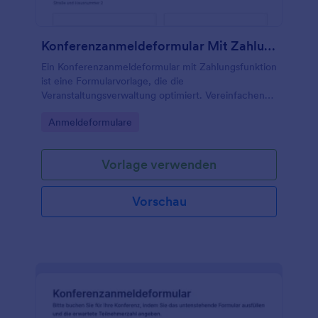
Konferenzanmeldeformular Mit Zahlung
Ein Konferenzanmeldeformular mit Zahlungsfunktion
ist eine Formularvorlage, die die
Veranstaltungsverwaltung optimiert. Vereinfachen
Sie die Zahlungsabwicklung, die Nachverfolgung
Go to Category:
Anmeldeformulare
von Teilnehmern und die Datenerfassung.
Vorlage verwenden
Vorschau