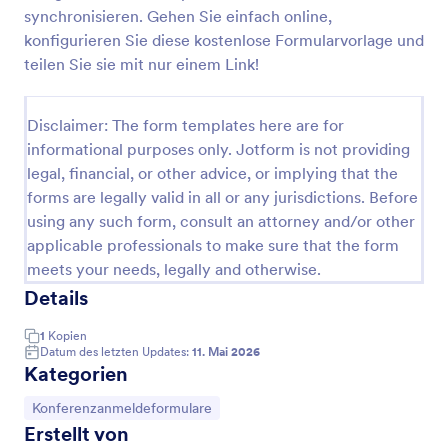
synchronisieren. Gehen Sie einfach online,
Anmeldeformular Seminar Muster
konfigurieren Sie diese kostenlose Formularvorlage und
Unsere kostenloses und anpassbares
teilen Sie sie mit nur einem Link!
Anmeldeformular Seminar Muster ermöglicht es
Ihnen, den Anmeldeprozess für jedes Seminar zu
standardisieren.
Disclaimer: The form templates here are for
Go to Category:
Konferenzanmeldeformulare
informational purposes only. Jotform is not providing
legal, financial, or other advice, or implying that the
forms are legally valid in all or any jurisdictions. Before
Vorlage verwenden
using any such form, consult an attorney and/or other
applicable professionals to make sure that the form
Vorschau
meets your needs, legally and otherwise.
Details
1
Kopien
Datum des letzten Updates:
11. Mai 2026
Kategorien
Zur Kategorie:
Konferenzanmeldeformulare
Erstellt von