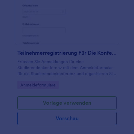
Teilnehmerregistrierung Für Die Konferenz
Erfassen Sie Anmeldungen für eine
Studierendenkonferenz mit dem Anmeldeformular
für die Studierendenkonferenz und organisieren Sie
Datenerfassung, Teilnahmeoptionen und
Go to Category:
Anmeldeformulare
Formularantworten zentral mit Jotform.
Vorlage verwenden
Vorschau