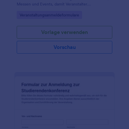
Messen und Events, damit Veranstalter
Anmeldungen zentral sammeln, prüfen und für die
Go to Category:
Veranstaltungsanmeldeformulare
Planung nutzen können.
Vorlage verwenden
Vorschau