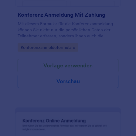
Konferenz Anmeldung Mit Zahlung
Mit diesem Formular für die Konferenzanmeldung
können Sie nicht nur die persönlichen Daten der
Teilnehmer erfassen, sondern ihnen auch die
Möglichkeit geben, direkt über das Formular zu
Go to Category:
Konferenzanmeldeformulare
bezahlen. Dazu müssen Sie lediglich die
Einstellungen für die Zahlungsfelder mit Ihren
eigenen Informationen aktualisieren. Die Vorlage für
Vorlage verwenden
das Konferenzregistrierungsformular verwendet
PayPal, kann aber auf einen unserer vielen anderen
integrierten Zahlungsprozessoren aktualisiert
Vorschau
werden. Optimieren Sie jetzt Ihren Anmeldeprozess!