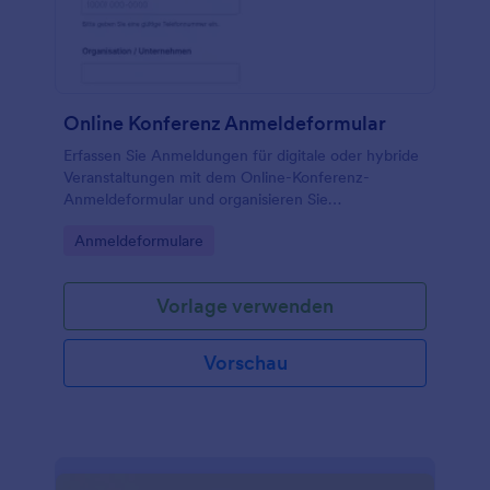
Online Konferenz Anmeldeformular
Erfassen Sie Anmeldungen für digitale oder hybride
Veranstaltungen mit dem Online-Konferenz-
Anmeldeformular und organisieren Sie
Teilnahmearten, Workshop-Auswahl und
Go to Category:
Anmeldeformulare
Abrechnungsdaten für eine reibungslose
Eventplanung mit Jotform.
Vorlage verwenden
Vorschau