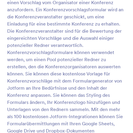
einen Vorschlag vom Organisator einer Konferenz
er/sie kommen wird, und eine kurze Frage, wie
Vorschau
er/sie von dem Workshop erfahren hat. Diese
anzufordern. Ein Konferenzvorschlagsformular wird an
Vorlage enthält auch ein Zahlungsfeld für den Fall,
die Konferenzveranstalter geschickt, um eine
dass Sie eine Eintrittsgebühr für die Veranstaltung
Einladung für eine bestimmte Konferenz zu erhalten.
erheben. So haben Sie eine gute Grundlage um aus
Die Konferenzveranstalter sind für die Bewertung der
der allgemeinen Workshop-Anmeldung eine perfekt
eingereichten Vorschläge und die Auswahl einiger
auf Sie zugeschnittene zu erstellen. Bei Fragen zur
Anpassung hilft der Jotform Support kompetent
potenzieller Redner verantwortlich.
weiter.
Konferenzvorschlagsformulare können verwendet
werden, um einen Pool potenzieller Redner zu
erstellen, den die Konferenzorganisatoren auswerten
können. Sie können diese kostenlose Vorlage für
Konferenzvorschläge mit dem Formulargenerator von
Jotform an Ihre Bedürfnisse und den Inhalt der
Konferenz anpassen. Sie können das Styling des
Formulars ändern, Ihr Konferenzlogo hinzufügen und
Unterlagen von den Rednern sammeln. Mit den mehr
als 100 kostenlosen Jotform-Integrationen können Sie
Formularübermittlungen mit Ihren Google Sheets,
Google Drive und Dropbox-Dokumenten