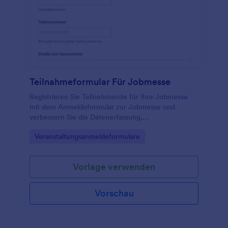
Teilnahmeformular Für Jobmesse
Registrieren Sie Teilnehmende für Ihre Jobmesse
mit dem Anmeldeformular zur Jobmesse und
verbessern Sie die Datenerfassung,
Zielgruppenplanung und Nachbereitung über
Go to Category:
Veranstaltungsanmeldeformulare
Jotform und seine Formularvorlagen.
Vorlage verwenden
Vorschau