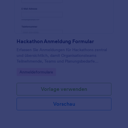
Hackathon Anmeldung Formular
Erfassen Sie Anmeldungen für Hackathons zentral
und übersichtlich, damit Organisationsteams
Teilnehmende, Teams und Planungsbedarfe
zuverlässig koordinieren können, inklusive einfacher
Go to Category:
Anmeldeformulare
Datenerfassung und Verwaltung der
Formularantworten mit Jotform.
Vorlage verwenden
Vorschau