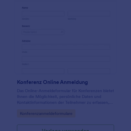
Konferenz Online Anmeldung
Das Online-Anmeldeformular für Konferenzen bietet
Ihnen die Möglichkeit, persönliche Daten und
Kontaktinformationen der Teilnehmer zu erfassen,
die notwendigen Informationen zur Teilnahme an
Go to Category:
Konferenzanmeldeformulare
der Veranstaltung zu sammeln und die
Anmeldegebühren einzuziehen. Mit vielen weiteren
anpassbaren Tools und Widgets können Sie Ihr
Vorlage verwenden