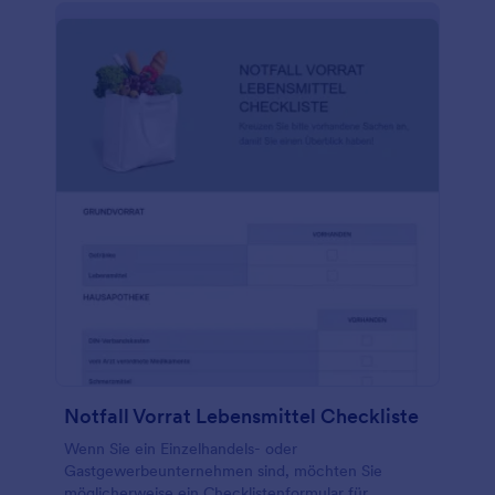
kostenloses Jotform-Konto, und fügen Sie Ihre
eigenen Spezifikationen für Lkw, Busse oder
Wohnmobile hinzu! Mit der Jotform-App können Sie
Fotos aufnehmen, Formularvorlagen in PDFs
umwandeln und sogar Ihr eigenes Logo in die
Vorlage hochladen. Diese Vorlage für die Lkw-
Inspektions-Checkliste lässt sich sogar mit über 100
Partner-Apps integrieren, so dass Sie die Antworten
in Ihren bevorzugten Diensten speichern können,
darunter Google Drive, Dropbox, Box, Google
Sheets und viele mehr! Sie können die
eingereichten Formulare sogar mit einem Klick
ausdrucken oder im PDF-Format herunterladen,
wenn Sie fertig sind.
Notfall Vorrat Lebensmittel Checkliste
Wenn Sie ein Einzelhandels- oder
Gastgewerbeunternehmen sind, möchten Sie
möglicherweise ein Checklistenformular für