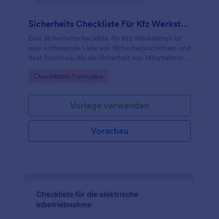
Formular macht es Ihnen leicht, für Ordnung zu
sorgen und Gäste, Kunden und Mitarbeiter
Sicherheits Checkliste Für Kfz Werkstätten
zufrieden zu stellen.
Eine Sicherheitscheckliste für Kfz-Werkstätten ist
eine umfassende Liste von Sicherheitsrichtlinien und
Best Practices, die die Sicherheit von Mitarbeitern,
Kunden und der Umwelt in einer Kfz-Werkstatt
Go to Category:
Checklisten-Formulare
gewährleisten.
Vorlage verwenden
Vorschau