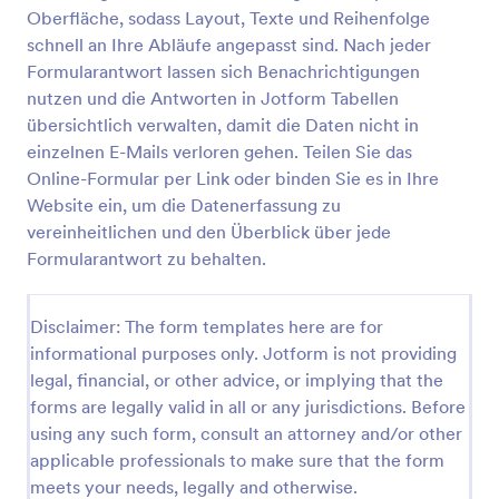
Oberfläche, sodass Layout, Texte und Reihenfolge
Checkliste Urlaub
schnell an Ihre Abläufe angepasst sind. Nach jeder
Eine Vorlage für eine Urlaubscheckliste wird von
Formularantwort lassen sich Benachrichtigungen
Einzelpersonen verwendet, um den Überblick über
nutzen und die Antworten in Jotform Tabellen
die mit in den Urlaub zu bringenden Gegenstände
übersichtlich verwalten, damit die Daten nicht in
zu behalten.
einzelnen E-Mails verloren gehen. Teilen Sie das
Go to Category:
Checklisten-Formulare
Online-Formular per Link oder binden Sie es in Ihre
Website ein, um die Datenerfassung zu
Vorlage verwenden
vereinheitlichen und den Überblick über jede
Formularantwort zu behalten.
Vorschau
Disclaimer: The form templates here are for
informational purposes only. Jotform is not providing
legal, financial, or other advice, or implying that the
forms are legally valid in all or any jurisdictions. Before
using any such form, consult an attorney and/or other
applicable professionals to make sure that the form
meets your needs, legally and otherwise.