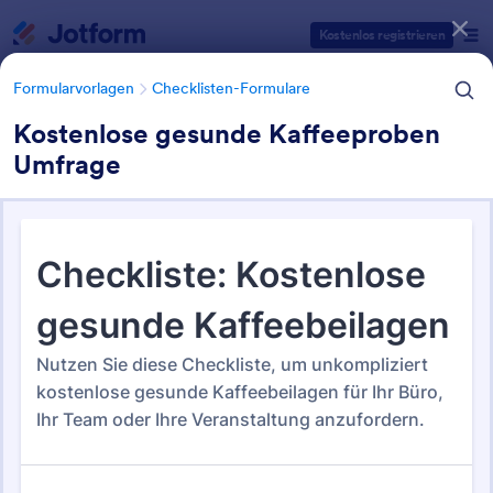
Dialog Start
Kostenlos registrieren
Formularvorlagen
Checklisten-Formulare
Kostenlose gesunde Kaffeeproben
Umfrage
Formularvorlagen Kategorien
Formularvorlagen
Checklisten-Formulare
Checklisten-Formulare
367 Vorlagen