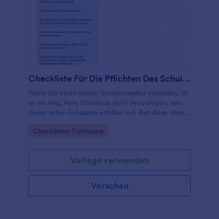
Checkliste Für Die Pflichten Des Schulhausmeisters
Wenn Sie einen neuen Schulverwalter einstellen, ist
es wichtig, klare Standards dafür festzulegen, wie
dieser seine Aufgaben erfüllen soll. Auf diese Weise
können Sie sicherstellen, dass alles getan wird,
Go to Category:
Checklisten-Formulare
damit Ihre Schule sauber, sicher und reibungslos
läuft.
Vorlage verwenden
Vorschau