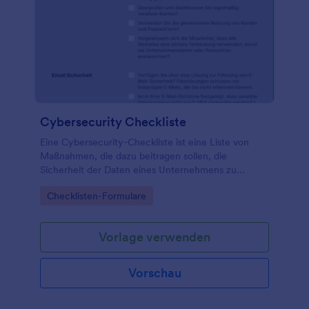
Cybersecurity Checkliste
Eine Cybersecurity-Checkliste ist eine Liste von
Maßnahmen, die dazu beitragen sollen, die
Sicherheit der Daten eines Unternehmens zu
gewährleisten. Wenn ein Unternehmen von einem
Go to Category:
Checklisten-Formulare
Cyberangriff bedroht wird, ist eines der ersten
Instrumente zur Ermittlung der Schwachstelle eine
Cybersecurity-Checkliste. Eine Cybersecurity-
Vorlage verwenden
Checkliste ist ein Dokument, das Best-Practice-
Schritte oder eine Liste von Punkten enthält, die ein
Unternehmen erfüllen muss, um seine
Vorschau
Informationen und Vermögenswerte vor
Sicherheitsbedrohungen zu schützen.
Organisationen, die eine Cybersecurity-Checkliste