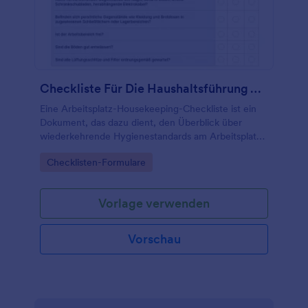
Checkliste Für Die Haushaltsführung Am Arbeitsplatz
Eine Arbeitsplatz-Housekeeping-Checkliste ist ein
Dokument, das dazu dient, den Überblick über
wiederkehrende Hygienestandards am Arbeitsplatz
zu behalten.
Go to Category:
Checklisten-Formulare
Vorlage verwenden
Vorschau