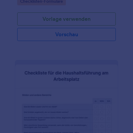
Go to Category:
Checklisten-Formulare
Vorlage verwenden
Vorschau