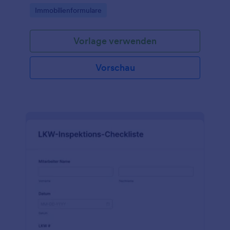
auszieht.
Go to Category:
Immobilienformulare
Vorlage verwenden
Vorschau