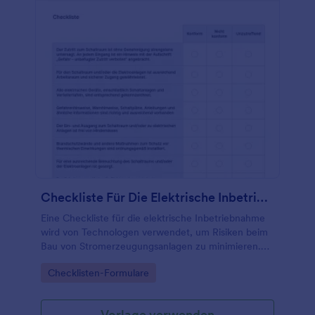
Checkliste Für Die Elektrische Inbetriebnahme
Eine Checkliste für die elektrische Inbetriebnahme
wird von Technologen verwendet, um Risiken beim
Bau von Stromerzeugungsanlagen zu minimieren.
Egal, ob Sie Konstrukteur oder Leiter eines
Go to Category:
Checklisten-Formulare
Serviceteams sind, verwenden Sie diese kostenlose
Checkliste für die elektrische Inbetriebnahme, um
den Inbetriebnahmeprozess elektrischer Geräte zu
Vorlage verwenden