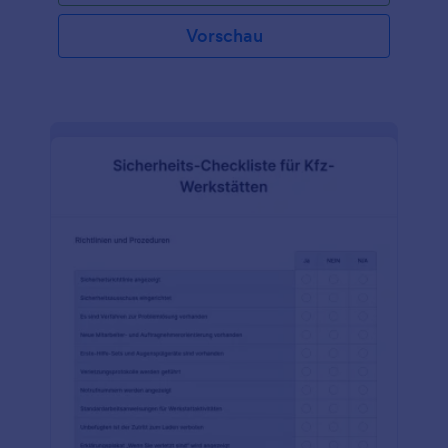
Arbeitsplatz besteht in der Regel aus mehreren
Abschnitten, die den gesamten Reinigungsprozess
Vorschau
abbilden. In der Kopfzeile stehen der Name des
Unternehmens und das Datum, an dem die
Checkliste erstellt wurde. In der Kopfzeile ist auch
Platz für die Unterschrift des Geschäftsführers oder
Eigentümers auf der Checkliste. Die Checkliste
enthält auch Abschnitte für den zu reinigenden Ort,
das Verfahren für die Reinigung und die Checkliste
für die Reinigung, einschließlich eines Abschnitts für
das Datum, an dem die Reinigung durchgeführt
wurde, und ein Datum für die nächste Reinigung,
falls zutreffend. Verwenden Sie diese kostenlose
Vorlage für eine Checkliste für die Reinigung von
Arbeitsplätzen auf Ihrer Website, um Ihr Personal
besser zu organisieren und Ihren Arbeitsplatz zu
ordnen. Passen Sie die Vorlage mit dem Logo Ihres
Unternehmens an und fügen Sie die Aufgaben
hinzu, die regelmäßig erledigt werden müssen.
Erstellen Sie dann einen Zeitplan, um Ihre
Mitarbeiter daran zu erinnern, was zu tun ist. Ganz
gleich, ob es sich bei Ihrem Unternehmen um ein
Hotel, ein Restaurant oder ein Büro handelt, dieses