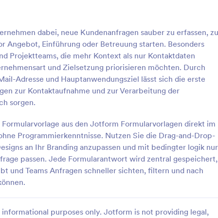
: Hotel Buchungsformular
: I
Vorschau
Vorschau
ernehmen dabei, neue Kundenanfragen sauber zu erfassen, z
vor Angebot, Einführung oder Betreuung starten. Besonders
 und Projektteams, die mehr Kontext als nur Kontaktdaten
rnehmensart und Zielsetzung priorisieren möchten. Durch
ail-Adresse und Hauptanwendungsziel lässt sich die erste
chungsformular
Immobilienverkauf Lead
ngen zur Kontaktaufnahme und zur Verarbeitung der
chungsformular wird
Ein Immobilienverkauf Leadformu
ch sorgen.
um Interesse an den
verwendet, um die Informatione
ngen eines Hotels zu bekunden,
Personen zu sammeln, die ein Ha
e Formularvorlage aus den Jotform Formularvorlagen direkt im
merreservierungen,
einen Immobilienmakler kaufen o
ohne Programmierkenntnisse. Nutzen Sie die Drag-and-Drop-
gory:
Go to Category:
zur Leadgenerierung
Formulare zur Leadgenerierung
rvierungen,
verkaufen möchten. Wenn Sie ei
esigns an Ihr Branding anzupassen und mit bedingter logik nur
servierungen oder
Immobilienmakler sind, der Lead
nfrage passen. Jede Formularantwort wird zentral gespeichert,
gen von Einrichtungen.
möchte, ist unser kostenloses
rlage verwenden
Vorlage verwende
ie Reservierungsanfragen
Immobilienverkauf Leadformular 
ibt und Teams Anfragen schneller sichten, filtern und nach
ne, indem Sie unser kostenloses
großartige Möglichkeit, Mensche
 können.
gsformular anpassen und in die
Interesse am Kauf Ihrer Häuser -
s Hotels einbetten! Anstatt
deren Verkauf durch Ihr Untern
ie Suche nach Interessenten zu
bekunden zu lassen! Sie können 
informational purposes only. Jotform is not providing legal,