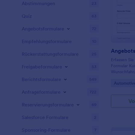
Sie das Hint
Abstimmungen
23
dem Formula
Informatione
Quiz
63
Kunden/Lead
Papierformula
Angebotsformulare
72
und reduzier
einem kosten
Empfehlungsformulare
10
Registrierun
Rückerstattungsformulare
25
Erfassen Si
Formular Ku
Freigabeformulare
53
Wunschfahr
Angebotswün
Berichtsformulare
549
Go to Cate
Automotiv
Händlern und
Datenerfass
Anfrageformulare
722
Formularant
Vo
Reservierungsformulare
69
Salesforce Formulare
2
Sponsoring-Formulare
7