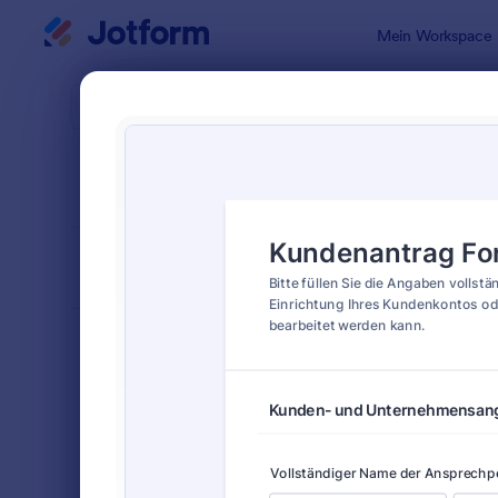
Dialog Start
Mein Workspace
Formularvo
Form
SORTIEREN NACH
Beliebt
82 Vorlage
FORMULARLAYOUT
Klassisch
KATEGORIEN
Bestellformulare
718
Anmeldeformulare
675