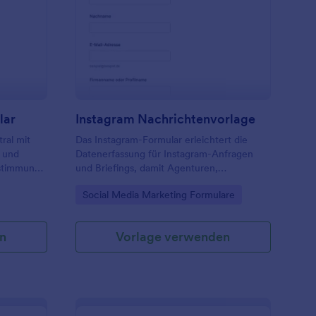
,
emo Einreichungsformular
: Instagram Nachricht
Vorschau
ügen oder
formativen
hriftarten
 es
ten oder
wenden.
lar
Instagram Nachrichtenvorlage
ral mit
Das Instagram-Formular erleichtert die
 und
Datenerfassung für Instagram-Anfragen
bstimmung
und Briefings, damit Agenturen,
trieb,
Selbstständige und Organisationen Ziele,
Go to Category:
Social Media Marketing Formulare
Zielgruppen und Status eines Profils schnell
erfassen und passende nächste Schritte
planen können.
n
Vorlage verwenden