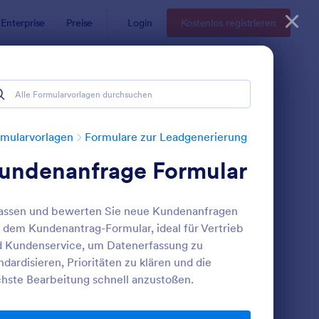
Enterprise
Preise
Login
Kostenlos registrieren
mularvorlagen
Formulare zur Leadgenerierung
undenanfrage Formular
assen und bewerten Sie neue Kundenanfragen
 dem Kundenantrag-Formular, ideal für Vertrieb
 Kundenservice, um Datenerfassung zu
ndardisieren, Prioritäten zu klären und die
en
ead Generating Formular
: Formular Für E Mail 
Vorschau
hste Bearbeitung schnell anzustoßen.