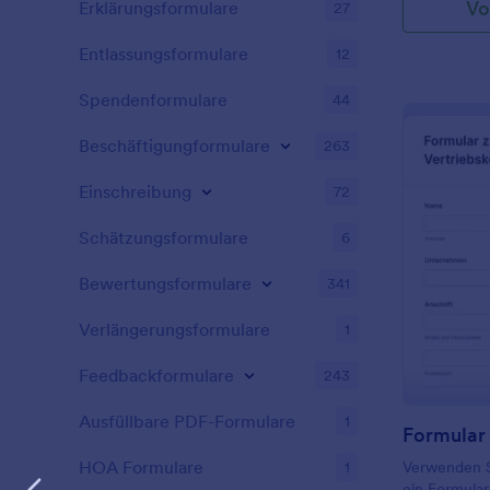
Vo
Erklärungsformulare
27
Entlassungsformulare
12
Spendenformulare
44
Beschäftigungformulare
263
Einschreibung
72
Schätzungsformulare
6
Bewertungsformulare
341
Verlängerungsformulare
1
Feedbackformulare
243
Ausfüllbare PDF-Formulare
1
HOA Formulare
1
Verwenden Si
ein Formula