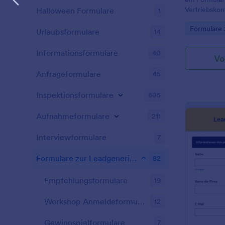
Vertriebskon
Halloween Formulare
1
Kunden in I
Go to Cate
Formulare 
Kontakt zu t
Urlaubsformulare
14
steigern! Di
Generierung
Informationsformulare
40
Vo
zur Generie
liefert Ihne
Anfrageformulare
45
Kontaktinfor
für die Kon
Inspektionsformulare
605
weitere Deta
Fragen erwei
Aufnahmeformulare
211
über Ihr Un
können auch
Interviewformulare
7
Schriftarten
ändern, ohne
Formulare zur Leadgenerierung
82
Programmierk
können diese
Empfehlungsformulare
19
einbetten o
weitergeben.
Formularvorl
Workshop Anmeldeformulare
12
Bedürfnisse 
Gewinnspielformulare
7