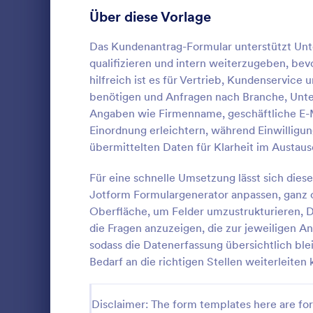
Anmeldeformulare
Über diese Vorlage
85
Abstimmung
35
Das Kundenantrag-Formular unterstützt Unt
qualifizieren und intern weiterzugeben, be
Abstract-Formulare
11
hilfreich ist es für Vertrieb, Kundenservice
benötigen und Anfragen nach Branche, Unte
Genehmigungsformulare
91
Angaben wie Firmenname, geschäftliche E-M
Hotel Bu
Einordnung erleichtern, während Einwilligu
Bewertungsformulare
74
Ein Hotelbu
übermittelten Daten für Klarheit im Austaus
verwendet, 
Anwesenheitsformulare
11
Dienstleistu
Für eine schnelle Umsetzung lässt sich dies
z.B. für Zim
Audit Formulare
63
Jotform Formulargenerator anpassen, ganz 
Go to Cate
Formulare 
Gruppenrese
Oberfläche, um Felder umzustrukturieren, D
Konferenzre
Autorisierungsformulare
79
die Fragen anzuzeigen, die zur jeweiligen A
Reservierun
Vo
Verwalten S
sodass die Datenerfassung übersichtlich ble
Award-Formulare
16
nahtlos onli
Bedarf an die richtigen Stellen weiterleiten
Hotelbuchun
Black Friday Formulare
32
Website Ihre
selbst auf d
Disclaimer: The form templates here are for 
Formulare für Berechnungen
17