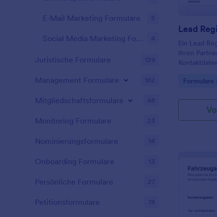
E-Mail Marketing Formulare
5
Lead Regi
Social Media Marketing Formulare
4
Ein Lead Reg
Ihren Partne
Juristische Formulare
129
Kontaktdate
Information
Management Formulare
162
Go to Cate
Formulare 
Geschäftsko
Sie ein kost
Mitgliedschaftsformulare
48
Registrierun
Vo
Kunden/Lead
Monitoring Formulare
registrieren
23
einfach in Ih
es mit einem
Nominierungsformulare
14
Information
Geschäft aus
Onboarding Formulare
13
Registrierun
Weise an, wi
Persönliche Formulare
27
Information
Fügen Sie be
Petitionsformulare
74
hinzu, um pr