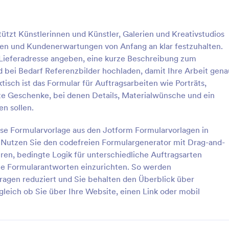
: Spendenformular Vorlage
: T 
Vorschau
Vorschau
tzt Künstlerinnen und Künstler, Galerien und Kreativstudios
ssen und Kundenerwartungen von Anfang an klar festzuhalten.
 Lieferadresse angeben, eine kurze Beschreibung zum
d bei Bedarf Referenzbilder hochladen, damit Ihre Arbeit gena
tisch ist das Formular für Auftragsarbeiten wie Porträts,
ormular Vorlage
T Shirt Bestellformular
rte Geschenke, bei denen Details, Materialwünsche und ein
ach einer Vorlage für ein
Ein T-Shirt-Bestellformular wird 
n sollen.
denformular für Ihre
Bekleidungsunternehmen verwe
ge Organisation?
Kleidungsstücke bei Lieferanten
diese Formularvorlage aus den Jotform Formularvorlagen in
Clover-Zahlungsprozessor zu best
 Nutzen Sie den codefreien Formulargenerator mit Drag-and-
gory:
Go to Category:
rmulare
Bestellformulare
en, bedingte Logik für unterschiedliche Auftragsarten
e Formularantworten einzurichten. So werden
rlage verwenden
Vorlage verwende
agen reduziert und Sie behalten den Überblick über
leich ob Sie über Ihre Website, einen Link oder mobil