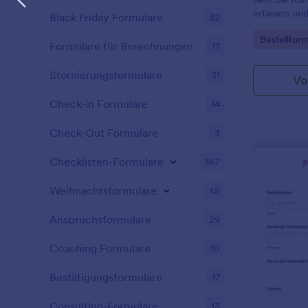
erfassen und
Black Friday Formulare
32
Weise verka
Go to Cate
Bestellfor
bietet Kunde
Formulare für Berechnungen
17
Produktbild
Farben ausz
Stornierungsformulare
31
Vo
Mengenoptio
Logo, Bilder
Check-in Formulare
14
und fügen S
der Website
Check-Out Formulare
3
verwenden Si
Formular.
Checklisten-Formulare
367
Weihnachtsformulare
48
Anspruchsformulare
29
Coaching Formulare
10
Bestätigungsformulare
17
Consulting-Formulare
13