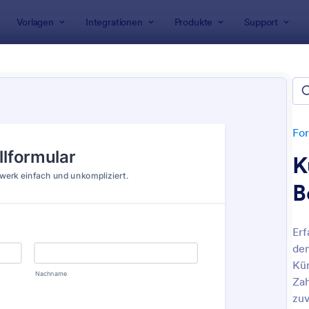
Vorlagen
Integrationen
Produkte
Support
rlagen
Bestellformulare
llformulare
tet 718 Bestellformulare
For
K
B
Erf
dem
: Bestellformular Für Bäckereien
: Ei
Vorschau
Vorschau
Kün
Zah
zuv