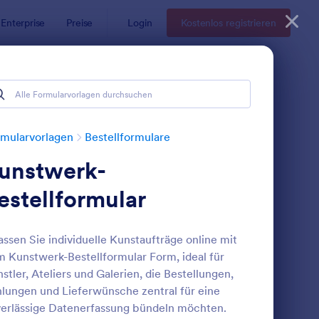
Enterprise
Preise
Login
Kostenlos registrieren
mularvorlagen
Bestellformulare
unstwerk-
estellformular
assen Sie individuelle Kunstaufträge online mit
 Kunstwerk-Bestellformular Form, ideal für
nfaches Bestellformular
: Kuchenfabrik Bestel
Vorschau
stler, Ateliers und Galerien, die Bestellungen,
lungen und Lieferwünsche zentral für eine
erlässige Datenerfassung bündeln möchten.