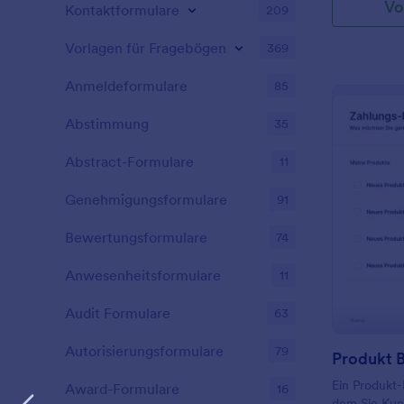
Vo
Kontaktformulare
209
Vorlagen für Fragebögen
369
Anmeldeformulare
85
Abstimmung
35
Abstract-Formulare
11
Genehmigungsformulare
91
Bewertungsformulare
74
Anwesenheitsformulare
11
Audit Formulare
63
Autorisierungsformulare
79
Ein Produkt-
Award-Formulare
16
dem Sie Kun