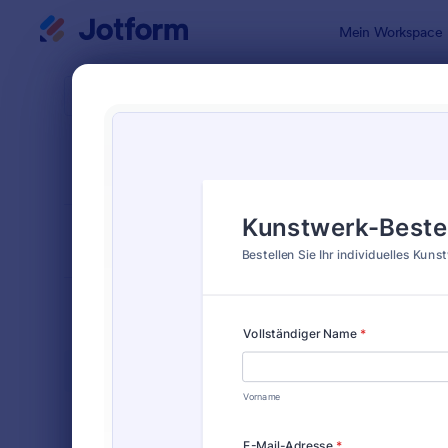
Dialog Start
Mein Workspace
Formularvo
Beste
SORTIEREN NACH
Beliebt
Jotform bie
FORMULARLAYOUT
Klassisch
KATEGORIEN
Bestellformulare
718
Produktbestellformulare
58