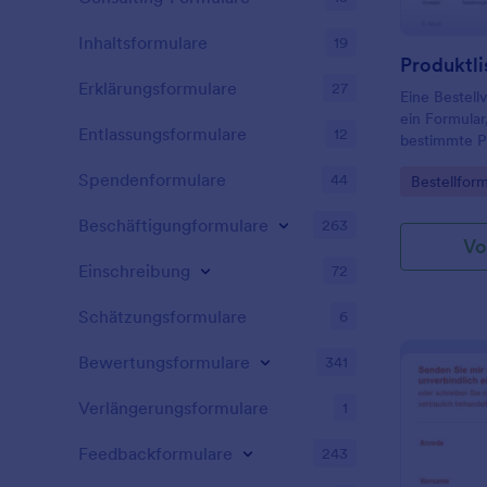
Inhaltsformulare
19
Produktli
Erklärungsformulare
27
Eine Bestellv
ein Formula
Entlassungsformulare
12
bestimmte P
Unternehmen
Spendenformulare
44
Go to Cate
Bestellfor
Bestellformul
spezifisch un
Beschäftigungformulare
263
Produktbesch
Vo
Menge sollte
Einschreibung
sein. Es wir
72
Gesamtbetra
Gesamtbetra
Schätzungsformulare
6
erscheinen s
Bestellvorla
Bewertungsformulare
341
nach dem Ku
Bestelldatum
Verlängerungsformulare
1
den Zahlungs
Formularvorl
Feedbackformulare
243
Produktkateg