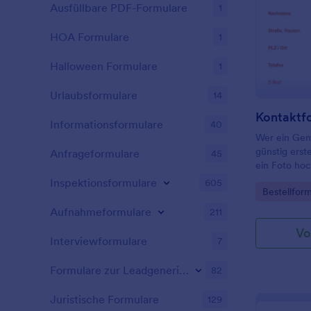
dieser Tabe
Ausfüllbare PDF-Formulare
1
die Produkt-
der Betrag a
HOA Formulare
1
Feldbedingu
Berechnen wi
Halloween Formulare
1
Spalte Menge
Produktbetra
Urlaubsformulare
14
Formularvor
Formularber
Kontaktf
Informationsformulare
40
Gesamtbetrag
Wer ein Gem
Zwischensu
günstig erst
Anfrageformulare
Kategorien a
45
ein Foto hoc
Versandgebü
kostenlose A
Mithilfe des
Inspektionsformulare
605
Go to Cate
Bestellfor
Leinwand.
generiert di
eindeutige B
Aufnahmeformulare
211
Antwort.
Vo
Interviewformulare
7
Formulare zur Leadgenerierung
82
Juristische Formulare
129