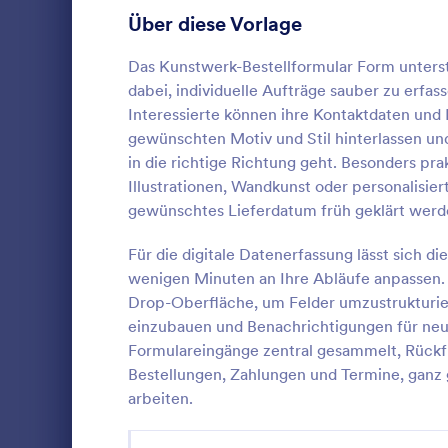
Über diese Vorlage
Blumenbestellformulare
9
Änderungsaufträge
Das Kunstwerk-Bestellformular Form unterstü
9
dabei, individuelle Aufträge sauber zu erfa
Ticketbestellformulare
9
Interessierte können ihre Kontaktdaten und
gewünschten Motiv und Stil hinterlassen un
T-Shirt Bestellformulare
7
in die richtige Richtung geht. Besonders prak
Spendenf
Illustrationen, Wandkunst oder personalisie
Kuchenbestellformulare
7
Suchen Sie n
gewünschtes Lieferdatum früh geklärt werde
Online-Spen
Fotoauftragsformulare
7
gemeinnützi
Für die digitale Datenerfassung lässt sich 
Buchbestellformulare
7
wenigen Minuten an Ihre Abläufe anpassen.
Go to Cate
Charity Fo
Drop-Oberfläche, um Felder umzustrukturier
Vorbestellformulare
6
einzubauen und Benachrichtigungen für neu
Vo
Formulareingänge zentral gesammelt, Rückfr
Catering Bestellformulare
6
Bestellungen, Zahlungen und Termine, ganz g
arbeiten.
Cookie Bestellformulare
4
Fundraising Bestellformulare
2