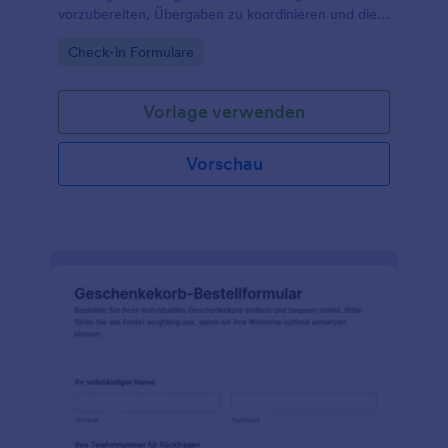
vorzubereiten, Übergaben zu koordinieren und die
Datenerfassung für Versand- und Zustellprozesse
Go to Category:
Check-in Formulare
mit Jotform online zu bündeln.
Vorlage verwenden
Vorschau