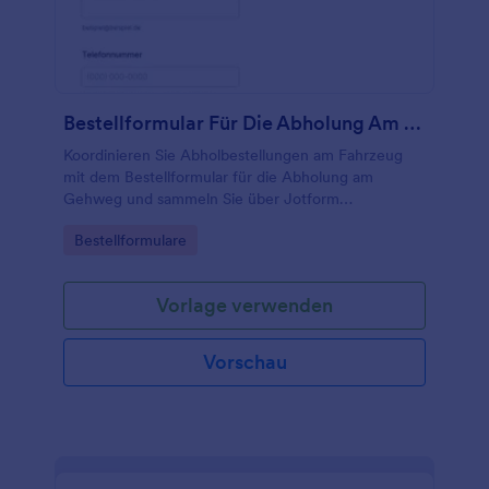
Bestellformular Für Die Abholung Am Gehweg
Koordinieren Sie Abholbestellungen am Fahrzeug
mit dem Bestellformular für die Abholung am
Gehweg und sammeln Sie über Jotform
Bestellungen online für Restaurants und lokale
Go to Category:
Bestellformulare
Händler, inklusive klarer Abholabstimmung und
Kontaktaufnahme.
Vorlage verwenden
Vorschau