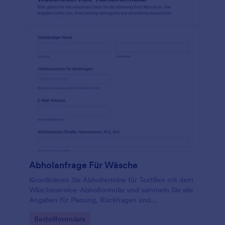
Abholanfrage Für Wäsche
Koordinieren Sie Abholtermine für Textilien mit dem
Wäscheservice-Abholformular und sammeln Sie alle
Angaben für Planung, Rückfragen und
Serviceabläufe digital an einem Ort mit Jotform.
Go to Category:
Bestellformulare