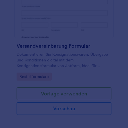
Versandvereinbarung Formular
Dokumentieren Sie Konsignationswaren, Übergabe
und Konditionen digital mit dem
Konsignationsformular von Jotform, ideal für
Kommissionsverkauf, Handel und Logistik, um die
Go to Category:
Bestellformulare
Datenerfassung zu vereinfachen und
Formularantworten zentral zu verwalten.
Vorlage verwenden
Vorschau