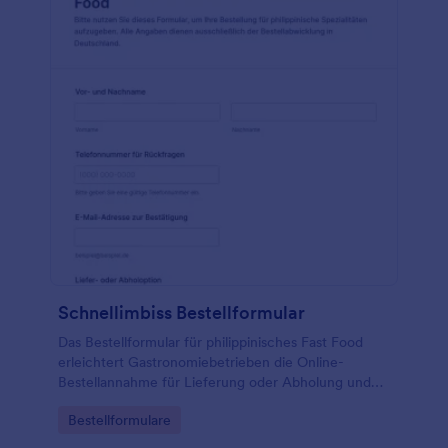
Schnellimbiss Bestellformular
Das Bestellformular für philippinisches Fast Food
erleichtert Gastronomiebetrieben die Online-
Bestellannahme für Lieferung oder Abholung und
unterstützt eine schnelle Daten­sammlung sowie die
Go to Category:
Bestellformulare
Verwaltung jeder Formularantwort mit Jotform.