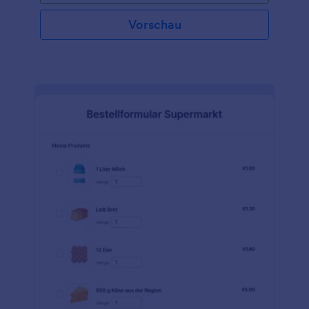
hinzufügen, Farben, Schriftarten und Hintergrund
ändern und es entweder in Ihre Website einbetten
Vorschau
oder als eigenständiges Formular verwenden. Mit
mehr als 30 Zahlungsportalen zur Auswahl, darunter
Square, PayPal und Stripe, können Sie nahtlos
Zahlungen über Ihre Online Lebensmittelbestellung
akzeptieren. Das Akzeptieren von Online Zahlungen
ist in Jotform kostenlos. (Es fallen nur die Gebühren
Ihres Zahlungsanbieters an.)