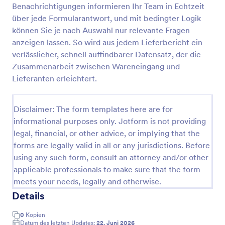
Benachrichtigungen informieren Ihr Team in Echtzeit
Pizza Bestellformular
über jede Formularantwort, und mit bedingter Logik
können Sie je nach Auswahl nur relevante Fragen
Egal, ob Sie Pizza scheibenweise oder im Ganzen
verkaufen, sammeln Sie Pizzabestellungen online
anzeigen lassen. So wird aus jedem Lieferbericht ein
mit diesem kostenlosen Pizzabestellformular!
verlässlicher, schnell auffindbarer Datensatz, der die
Zusammenarbeit zwischen Wareneingang und
Go to Category:
Bestellformulare
Lieferanten erleichtert.
Vorlage verwenden
Disclaimer: The form templates here are for
informational purposes only. Jotform is not providing
Vorschau
legal, financial, or other advice, or implying that the
forms are legally valid in all or any jurisdictions. Before
using any such form, consult an attorney and/or other
applicable professionals to make sure that the form
meets your needs, legally and otherwise.
Details
0
Kopien
Datum des letzten Updates:
22. Juni 2026