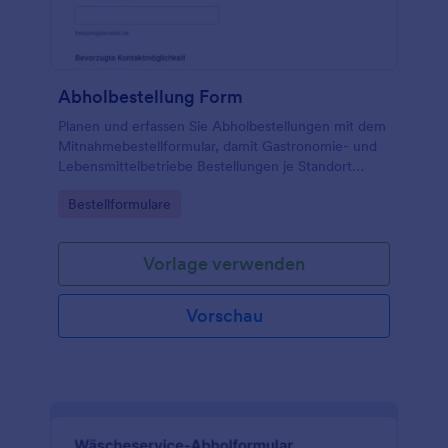
Abholbestellung Form
Planen und erfassen Sie Abholbestellungen mit dem
Mitnahmebestellformular, damit Gastronomie- und
Lebensmittelbetriebe Bestellungen je Standort
koordinieren und die Daten­erfassung samt jeder
Go to Category:
Bestellformulare
formularantwort in Jotform zentral verwalten.
Vorlage verwenden
Vorschau