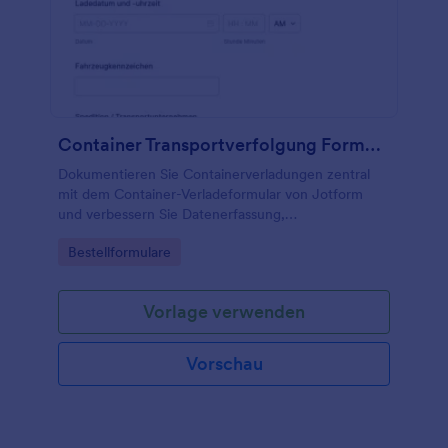
Container Transportverfolgung Formular
Dokumentieren Sie Containerverladungen zentral
mit dem Container-Verladeformular von Jotform
und verbessern Sie Datenerfassung,
Nachverfolgung und interne Abstimmung für Lager,
Go to Category:
Bestellformulare
Speditionen und Terminalbetriebe.
Vorlage verwenden
Vorschau