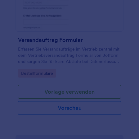
Versandauftrag Formular
Erfassen Sie Versandaufträge im Vertrieb zentral mit
dem Vertriebsversandauftrag Formular von Jotform
und sorgen Sie für klare Abläufe bei Datenerfassung
und Formularantworten in Ihrem Team.
Go to Category:
Bestellformulare
Vorlage verwenden
Vorschau