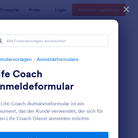
Enterprise
Preise
Login
Kostenlos registrieren
mularvorlagen
Anmeldeformulare
ife Coach
nmeldeformular
 Life-Coach-Aufnahmeformular ist ein
ument, das der Kunde verwendet, der sich für
nmeldeformular Für Neue Patienten
: Formular Für Körpe
Vorschau
en Life-Coach-Dienst anmelden möchte.