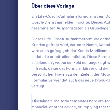
Über diese Vorlage
Ehrenamtsanmeldeformulare
12
Wettbewerbsanmeldeformulare
Ein Life-Coach-Aufnahmeformular ist ein Do
8
Coach-Dienst anmelden möchte. Dieses Aufn
Tanzanmeldeformulare
7
gesammelten Ausgangsdaten als Grundlage f
Wettkampfanmeldeformulare
6
Dieses Life-Coach-Aufnahmeformular enthäl
Kunden gefragt wird, darunter Name, Kontakt
Liga-Anmeldeformulare
3
wird auch gefragt, ob der Kunde Medikamen
Das Aufnahm
Beratung er
leidet, die er mitteilen möchte. Diese Form
Gästeanmeldeformulare
3
Prozess der 
ausblenden“, wobei ein Feld nur angezeigt wi
Erfassung vo
Veranstaltungsanmeldeformulare
hilfreich, da sie das Formular kürzer und d
183
Go to Cate
Gesundhei
Klienten aut
persönlicher Fragen zu den Zielen, der Mot
reduziert und
Zahlungsformulare
115
Formular verwendet auch das neue Produktl
Patientenda
Vo
führen. Das
verfügt.
Bewerbungsformulare
814
psychologisc
Kontaktinfor
Datei-Upload-Formulare
238
persönliche D
Disclaimer: The form templates here are for 
Notfallkonta
financial, or other advice, or implying that th
Buchungsformulare
222