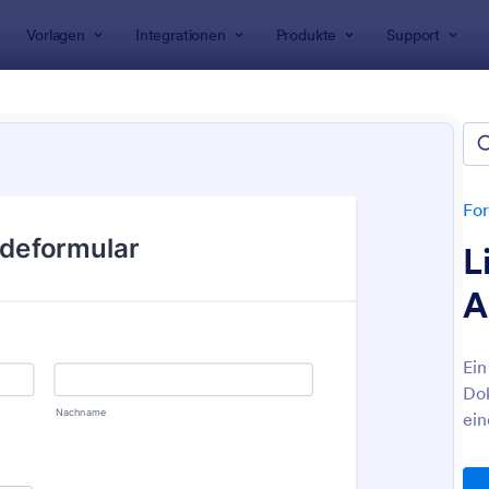
Vorlagen
Integrationen
Produkte
Support
rlagen
Anmeldeformulare
ndheitsanmeldeformulare
n
For
L
A
Ein
Dok
: Online Arztterminbuchung
: A
Vorschau
Vorschau
ein