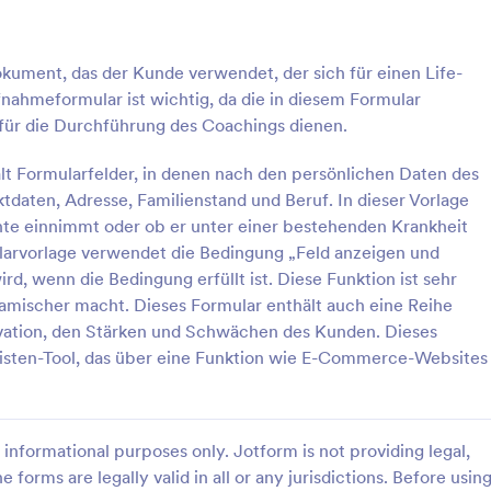
: Aufnahmeformular Für Psychologische Beratu
: M
Vorschau
Vorschau
kument, das der Kunde verwendet, der sich für einen Life-
ahmeformular ist wichtig, da die in diesem Formular
ür die Durchführung des Coachings dienen.
t Formularfelder, in denen nach den persönlichen Daten des
Aufnahmeformular Für Psychologische Beratung
daten, Adresse, Familienstand und Beruf. In dieser Vorlage
te einnimmt oder ob er unter einer bestehenden Krankheit
eformular für psychologische
Ein medizinisches Aufnahmeformul
möglicht einen einfacheren
Fragebogen, der von Ärzten ver
ularvorlage verwendet die Bedingung „Feld anzeigen und
Klientenregistrierung, da es die
wird, um Informationen über die
rd, wenn die Bedingung erfüllt ist. Diese Funktion ist sehr
n Informationen von Ihren
Krankengeschichte eines Patient
ynamischer macht. Dieses Formular enthält auch eine Reihe
gory:
Go to Category:
tsanmeldeformulare
Gesundheitsanmeldeformulare
omatisiert, den Papierkram
sammeln.
ivation, den Stärken und Schwächen des Kunden. Dieses
 dabei hilft, die
isten-Tool, das über eine Funktion wie E-Commerce-Websites
ten auf systematische Weise zu
rlage verwenden
Vorlage verwende
 Aufnahmeformular für
he Beratung liefert Ihnen die
mationen Ihrer Klienten,
etails,
informational purposes only. Jotform is not providing legal,
ktinformationen,
e forms are legally valid in all or any jurisdictions. Before usin