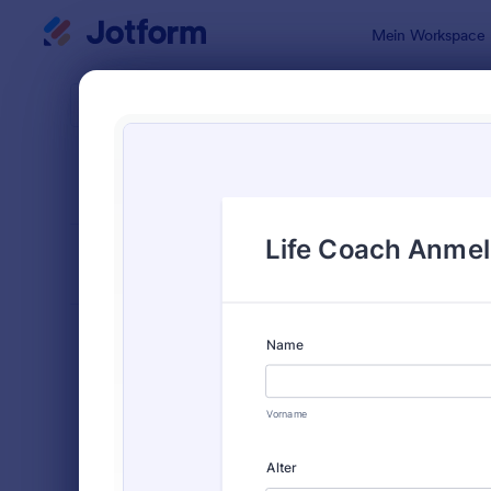
Dialog Start
Mein Workspace
Formularvo
Gesu
SORTIEREN NACH
Beliebt
36 Vorlage
FORMULARLAYOUT
Klassisch
KATEGORIEN
Bestellformulare
719
Anmeldeformulare
676