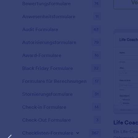
Vo
Bewertungsformulare
74
Anwesenheitsformulare
11
Audit Formulare
63
Autorisierungsformulare
79
Award-Formulare
16
Black Friday Formulare
32
Formulare für Berechnungen
17
Stornierungsformulare
31
Check-in Formulare
14
Check-Out Formulare
3
Life Coa
Ein Life-Coa
Checklisten-Formulare
367
Dokument, d