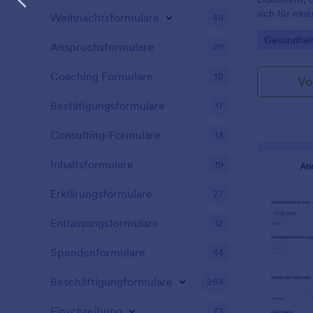
sich für ein
Weihnachtsformulare
48
möchte.
Go to Cate
Gesundhei
Anspruchsformulare
29
Coaching Formulare
10
Vo
Bestätigungsformulare
17
Consulting-Formulare
13
Inhaltsformulare
19
Erklärungsformulare
27
Entlassungsformulare
12
Spendenformulare
44
Beschäftigungformulare
263
Einschreibung
73