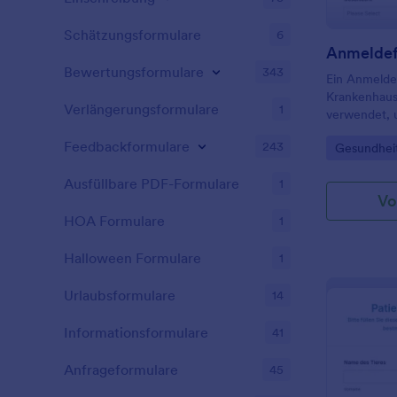
Schätzungsformulare
6
Bewertungsformulare
343
Ein Anmelde
Krankenhaus
Verlängerungsformulare
1
verwendet, 
ihrem Aufen
Feedbackformulare
243
Go to Cate
Gesundhei
erfassen. Da
die Krankeng
Ausfüllbare PDF-Formulare
1
Krankenversi
Vo
Medikamente
HOA Formulare
Verschreibun
1
Reaktionen 
Krankenhausa
Halloween Formulare
1
vermeiden, i
Informatione
Urlaubsformulare
14
Formular fü
Krankenhaus
Informationsformulare
41
gesundheits
Patienten er
Anfrageformulare
45
Geburtstag,