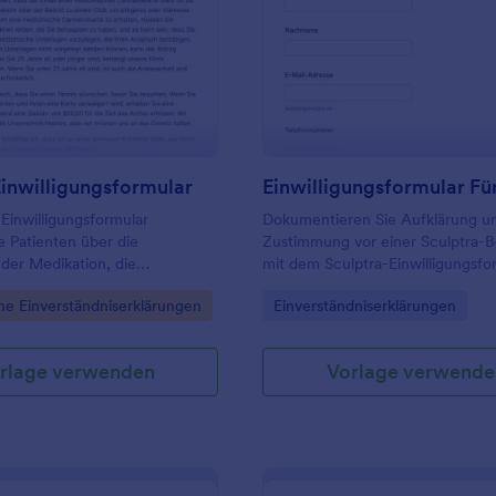
: Medizin Einwilligungsformular
: Ei
Vorschau
Vorschau
inwilligungsformular
Einwilligungsformular
Dokumentieren Sie Aufklärung u
ie Patienten über die
Zustimmung vor einer Sculptra-
 der Medikation, die
mit dem Sculptra-Einwilligungsfo
und sammelt detaillierte
erleichtern Sie Praxen und
gory:
Go to Category:
he Einverständniserklärungen
Einverständniserklärungen
n über die Patienten, denen
Kosmetikinstituten die digitale
en und unterschreiben müssen.
Datenerfassung und Verwaltung 
Formularantwort.
rlage verwenden
Vorlage verwende