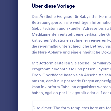
Über diese Vorlage
Recording Consent Forms
11
Formulare für Telemedizin
Das Ärztliche Freigabe für Babysitter Formu
9
Betreuungsperson alle wichtigen Information
Einverständniserklärungen für Reisen
9
Geburtsdatum und aktueller Adresse bis zu
Medikamenten entsteht eine verlässliche Gr
Freigabeeinverständniserklärungen
8
kritischen Situationen schneller reagieren k
die regelmäßig unterschiedliche Betreuungs
Make-up Formulare
6
Ein Formular
die klare Abläufe und eine einheitliche Do
Beurteilung 
Finanzierungs-Einwilligungsformulare
3
verwendet, 
Mit Jotform erstellen Sie solche Formularvo
ihrer Patien
Einverstädniserklärungen für Ferienlager
3
Programmierkenntnisse und passen Layout un
Go to Cate
Einverstän
Psychologe o
Drop-Oberfläche lassen sich Abschnitte schn
verwenden Si
Freigabeformulare für Krankenhäuser
2
nutzen, damit nur passende Fragen angezeig
ein psychol
Vo
umfassende 
kann in Jotform Tabellen organisiert werden 
RSVP Formulare
53
Patienten zu
haben, egal ob per Link geteilt oder auf de
Dutzenden v
Formulare für Terminvereinbarung
126
oder erstell
Sie dann Sch
Disclaimer: The form templates here are for 
Kontaktformulare
209