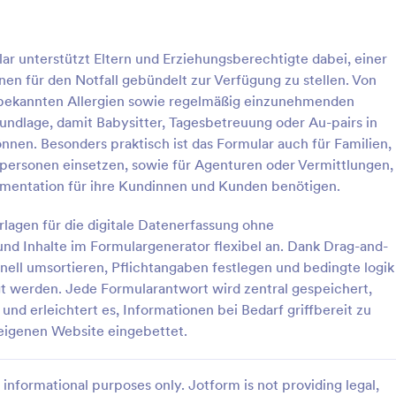
: Formular Zur Psychologischen Beurteilung
: Ei
Vorschau
Vorschau
lar unterstützt Eltern und Erziehungsberechtigte dabei, einer
en für den Notfall gebündelt zur Verfügung zu stellen. Von
 bekannten Allergien sowie regelmäßig einzunehmenden
undlage, damit Babysitter, Tagesbetreuung oder Au-pairs in
önnen. Besonders praktisch ist das Formular auch für Familien,
Formular Zur Psychologischen Beurteilung
personen einsetzen, sowie für Agenturen oder Vermittlungen,
 zur psychologischen
Eine Einverständniserklärung zur
kumentation für ihre Kundinnen und Kunden benötigen.
wird von Psychiatern
Trockennadelung ist ein Dokumen
um die psychische Gesundheit
Patienten unterschreiben, wenn f
rlagen für die digitale Datenerfassung ohne
ten zu beurteilen. Ob Sie nun
wird, dass eine Trockennadelung
d Inhalte im Formulargenerator flexibel an. Dank Drag-and-
gory:
Go to Category:
dniserklärungen
Medizinische Einverständniserk
der Psychiater sind,
bekannt als Trockennadelung am
ell umsortieren, Pflichtangaben festlegen und bedingte logik
e diese kostenlose Vorlage für
myofaszialen Triggerpunkt) eine p
t werden. Jede Formularantwort wird zentral gespeichert,
ogisches Gutachten, um
Option ist. Laut einer Studie von
rlage verwenden
Vorlage verwende
Informationen über Ihre
Journal of Pain ist Dry Needling 
und erleichtert es, Informationen bei Bedarf griffbereit zu
 erfassen. Wählen Sie aus
Behandlungsform, bei der
r eigenen Website eingebettet.
on kostenlosen Fragen aus
akupunkturähnliche Nadeln einge
en Sie Ihre eigenen, und passen
werden, um Schmerzen bei Patie
riftarten und Farben an das
lindern. Die Erfolgsquote ist dopp
informational purposes only. Jotform is not providing legal,