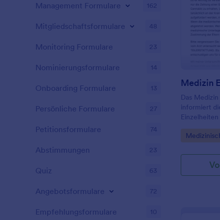
Management Formulare
162
Mitgliedschaftsformulare
48
Monitoring Formulare
23
Nominierungsformulare
14
Medizin E
Onboarding Formulare
13
Das Medizin 
informiert d
Persönliche Formulare
27
Einzelheiten
Bedingungen 
Petitionsformulare
74
Go to Cate
Medizinisc
Informatione
sie zustimm
Abstimmungen
23
Vo
Quiz
63
Angebotsformulare
72
Empfehlungsformulare
10