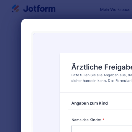
Dialog Start
Mein Workspace
Formularvo
Medi
SORTIEREN NACH
Beliebt
88 Vorlage
FORMULARLAYOUT
Klassisch
KATEGORIEN
Bestellformulare
719
Anmeldeformulare
676