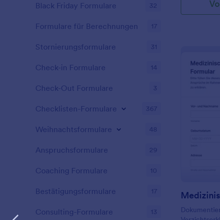
Vo
diesem Form
Black Friday Formulare
32
einem physi
Information
könnten. Mac
des Patiente
Formulare für Berechnungen
Praxis mit e
17
Medikamente,
psychologis
bestehenden 
Stornierungsformulare
31
Operation au
Darüber hina
Check-in Formulare
14
den Ärzten, 
präoperative
Check-Out Formulare
3
Blutuntersu
dokumentier
Checklisten-Formulare
367
Formulargene
bietet eine 
Weihnachtsformulare
48
Funktionalit
des OP-Frei
Anspruchsformulare
29
seiner benu
Oberfläche 
Coaching Formulare
10
Krankenhäuse
speziellen B
Bestätigungsformulare
17
Integrations
ermöglichen
Dokumentier
Datenübertr
Consulting-Formulare
13
Verzichtser