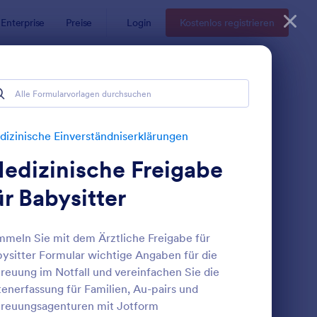
Enterprise
Preise
Login
Kostenlos registrieren
dniserklärungen
rungen
izinische Einverständniserklärungen
edizinische Freigabe
ür Babysitter
meln Sie mit dem Ärztliche Freigabe für
ysitter Formular wichtige Angaben für die
ormular Zur Psychologischen Beurteilung
: Medizinische Einver
Vorschau
reuung im Notfall und vereinfachen Sie die
enerfassung für Familien, Au-pairs und
reuungsagenturen mit Jotform