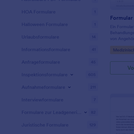
Patienten ei
HOA Formulare
1
Halloween Formulare
1
Ein Formular
Behandlungsp
Urlaubsformulare
14
von Angehör
verwendet w
Informationsformulare
41
Go to Cate
Medizinisc
Patienteninf
Behandlungsp
Anfrageformulare
45
Vo
Inspektionsformulare
605
Aufnahmeformulare
211
Interviewformulare
7
Formulare zur Leadgenerierung
82
Juristische Formulare
129