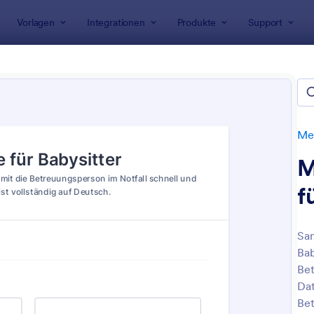
Vorlagen
Integrationen
Produkte
Support
rlagen
Einverständniserklärungen
Medizinische Einverstän
zinische Einverständniserklä
n
Med
M
f
Sam
Bab
: Hiv Zustimmungsformular
: F
Vorschau
Vorschau
Bet
Dat
Bet