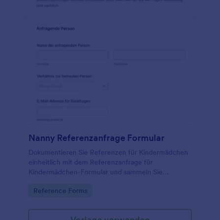
Nanny Referenzanfrage Formular
Dokumentieren Sie Referenzen für Kindermädchen
einheitlich mit dem Referenzanfrage für
Kindermädchen-Formular und sammeln Sie
Bewertungen und Empfehlungen zentral, damit
Go to Category:
Reference Forms
Familien und Agenturen Kandidaten zuverlässig
vergleichen können.
Vorlage verwenden