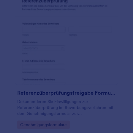
Referenzüberprüfungsfreigabe Formular
Dokumentieren Sie Einwilligungen zur
Referenzüberprüfung im Bewerbungsverfahren mit
dem Genehmigungsformular zur
Referenzüberprüfung und sammeln Sie
Go to Category:
Genehmigungsformulare
Formularantworten zentral für Personalabteilungen,
Personalvermittlungen und Fachabteilungen.