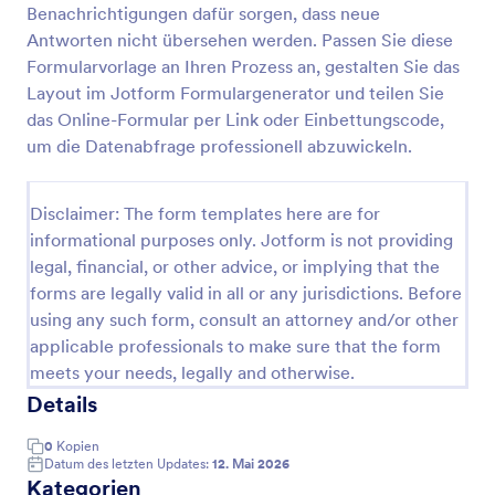
Benachrichtigungen dafür sorgen, dass neue
Mietreferenzanfrage Formular
Antworten nicht übersehen werden. Passen Sie diese
Formularvorlage an Ihren Prozess an, gestalten Sie das
Sammeln Sie mit dem Mietreferenzanfrage-
Formular Rückmeldungen früherer Vermieter zur
Layout im Jotform Formulargenerator und teilen Sie
Vermietbarkeit von Interessenten und organisieren
das Online-Formular per Link oder Einbettungscode,
Sie die Datenerfassung und jede Formular-Antwort
um die Datenabfrage professionell abzuwickeln.
Go to Category:
Formulare für die Immobilienverwaltung
zentral mit Jotform.
Disclaimer: The form templates here are for
Vorlage verwenden
informational purposes only. Jotform is not providing
legal, financial, or other advice, or implying that the
Vorschau
forms are legally valid in all or any jurisdictions. Before
using any such form, consult an attorney and/or other
applicable professionals to make sure that the form
meets your needs, legally and otherwise.
Details
0
Kopien
Datum des letzten Updates:
12. Mai 2026
Kategorien