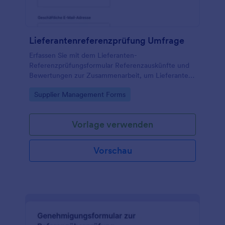
Lieferantenreferenzprüfung Umfrage
Erfassen Sie mit dem Lieferanten-
Referenzprüfungsformular Referenzauskünfte und
Bewertungen zur Zusammenarbeit, um Lieferanten
im Einkauf und in der Beschaffung fundiert zu
Go to Category:
Supplier Management Forms
beurteilen und die Datenerfassung über Jotform zu
vereinheitlichen.
Vorlage verwenden
Vorschau