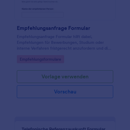
Empfehlungsanfrage Formular
Empfehlungsanfrage Formular hilft dabei,
Empfehlungen für Bewerbungen, Studium oder
interne Verfahren fristgerecht anzufordern und die
Daten­erfassung zu bündeln, ideal für
Go to Category:
Empfehlungsformulare
Privatpersonen, Hochschulen und Organisationen.
Vorlage verwenden
Vorschau