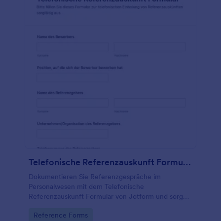
Telefonische Referenzauskunft Formular
Dokumentieren Sie Referenzgespräche im
Personalwesen mit dem Telefonische
Referenzauskunft Formular von Jotform und sorgen
Sie für einheitliche Datenerfassung, zentrale
Go to Category:
Reference Forms
Formularantworten und bessere Vergleichbarkeit bei