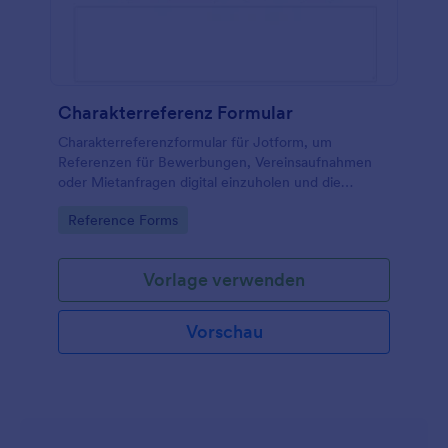
Charakterreferenz Formular
Charakterreferenzformular für Jotform, um
Referenzen für Bewerbungen, Vereinsaufnahmen
oder Mietanfragen digital einzuholen und die
Datenerfassung inklusive Formularantworten zentral
Go to Category:
Reference Forms
zu organisieren.
Vorlage verwenden
Vorschau