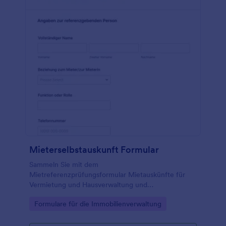
Mieterselbstauskunft Formular
Sammeln Sie mit dem
Mietreferenzprüfungsformular Mietauskünfte für
Vermietung und Hausverwaltung und
vereinheitlichen Sie die Datenerfassung, damit
Go to Category:
Formulare für die Immobilienverwaltung
Entscheidungen zu Bewerbungen und
Mietverhältnissen schneller getroffen werden
können.