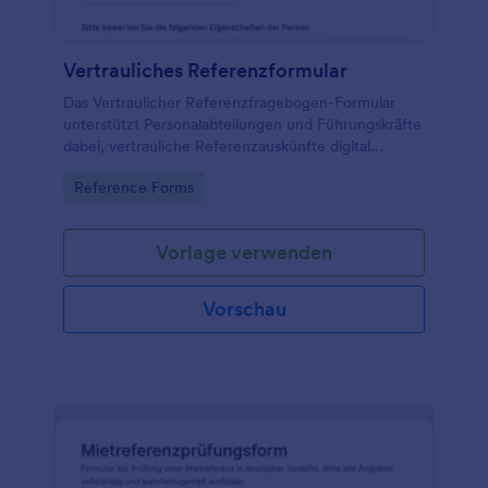
Vertrauliches Referenzformular
Das Vertraulicher Referenzfragebogen-Formular
unterstützt Personalabteilungen und Führungskräfte
dabei, vertrauliche Referenzauskünfte digital
einzuholen, zu vergleichen und als
Go to Category:
Reference Forms
Formularantworten zentral für die Datenerfassung
zu sichern.
Vorlage verwenden
Vorschau