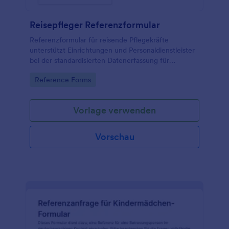
Reisepfleger Referenzformular
Referenzformular für reisende Pflegekräfte
unterstützt Einrichtungen und Personaldienstleister
bei der standardisierten Datenerfassung für
Referenzen, damit Rückmeldungen zu Einsätzen
Go to Category:
Reference Forms
schnell eingeholt und als Formularantworten
gesammelt werden.
Vorlage verwenden
Vorschau