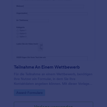
Teilnahme An Einem Wettbewerb
Für die Teilnahme an einem Wettbewerb, benötigen
Ihre Nutzer ein Formular, in dem Sie Ihre
Kontaktdaten angeben können. Mit dieser Vorlage
für ein Anmeldeformular können Sie ganz einfach
Go to Category:
Award-Formulare
ein Formular für Ihre eigenen Bedürfnisse gestalten.
Vorlage verwenden