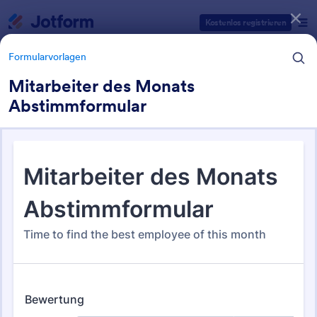
Dialog Start
Kostenlos registrieren
Formularvorlagen
Mitarbeiter des Monats
Abstimmformular
Formularvorlagen Kategorien
Formularvorlagen
Award-Formulare
16 Vorlagen