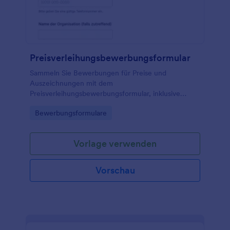
Preisverleihungsbewerbungsformular
Sammeln Sie Bewerbungen für Preise und
Auszeichnungen mit dem
Preisverleihungsbewerbungsformular, inklusive
Datei-Uploads und klaren Bestätigungen, ideal für
Go to Category:
Bewerbungsformulare
Vereine, Stiftungen, Bildungseinrichtungen und
Unternehmen.
Vorlage verwenden
Vorschau