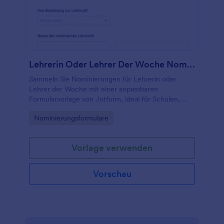
Lehrerin Oder Lehrer Der Woche Nominierungsformular
Sammeln Sie Nominierungen für Lehrerin oder
Lehrer der Woche mit einer anpassbaren
Formularvorlage von Jotform, ideal für Schulen,
Fördervereine und Bildungsinitiativen zur einfachen
Go to Category:
Nominierungsformulare
Daten erfassen und Auswertung.
Vorlage verwenden
Vorschau