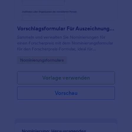
Vorschlagsformular Für Auszeichnung Für Forscherinnen Und Forscher
Sammeln und verwalten Sie Nominierungen für
einen Forscherpreis mit dem Nominierungsformular
für den Forscherpreis-Formular, ideal für
Hochschulen, Forschungsinstitute, Stiftungen und
Go to Category:
Nominierungsformulare
Fachgesellschaften mit digitaler Datenerfassung in
Jotform.
Vorlage verwenden
Vorschau