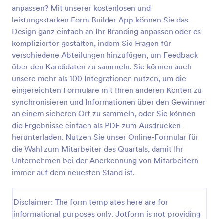
anpassen? Mit unserer kostenlosen und
Mitarbeiter Des Monats Abstimmformular
leistungsstarken Form Builder App können Sie das
Ein Formular für die Wahl zum "Mitarbeiter des
Design ganz einfach an Ihr Branding anpassen oder es
Quartals" wird von Arbeitgebern verwendet, um
komplizierter gestalten, indem Sie Fragen für
einen herausragenden Mitarbeiter für eine
verschiedene Abteilungen hinzufügen, um Feedback
Auszeichnung auszuwählen. Das Formular sollte an
über den Kandidaten zu sammeln. Sie können auch
Go to Category:
Award-Formulare
die Mitarbeiter verteilt werden, damit sie ihre
unsere mehr als 100 Integrationen nutzen, um die
Stimme für eine außergewöhnliche Person abgeben
können. Die Stimmen werden ausgezählt und der
eingereichten Formulare mit Ihren anderen Konten zu
Vorlage verwenden
Mitarbeiter wird auf einer Betriebsversammlung
synchronisieren und Informationen über den Gewinner
geehrt. Nutzen Sie unser kostenloses Formular für
an einem sicheren Ort zu sammeln, oder Sie können
die Wahl zum Mitarbeiter des Quartals, um den
Vorschau
die Ergebnisse einfach als PDF zum Ausdrucken
besten Mitarbeiter des Quartals zu wählen! Passen
herunterladen. Nutzen Sie unser Online-Formular für
Sie die Fragen einfach an die Gegebenheiten Ihres
Unternehmens an, sammeln Sie das Formular bei
die Wahl zum Mitarbeiter des Quartals, damit Ihr
Ihren Mitarbeitern ein, zählen Sie die Ergebnisse aus
Unternehmen bei der Anerkennung von Mitarbeitern
und geben Sie den Gewinner auf Ihrer nächsten
immer auf dem neuesten Stand ist.
Betriebsversammlung bekannt. Möchten Sie dieses
Formular zur Wahl des Mitarbeiters des Quartals an
Ihr Unternehmen anpassen? Mit unserer
Disclaimer: The form templates here are for
kostenlosen und leistungsstarken Form Builder App
informational purposes only. Jotform is not providing
können Sie das Design ganz einfach an Ihr Branding