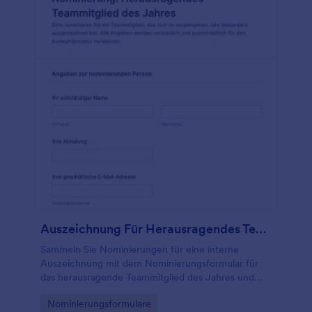
Auszeichnung Für Herausragendes Teammitglied Umfrage 🏆
Sammeln Sie Nominierungen für eine interne
Auszeichnung mit dem Nominierungsformular für
das herausragende Teammitglied des Jahres und
erleichtern Sie die Datenerhebung sowie die
Go to Category:
Nominierungsformulare
Auswertung in Teams, Abteilungen und