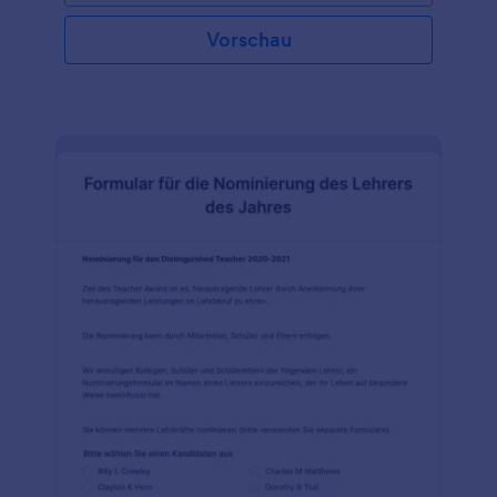
Anerkennung aufgrund von vorbildlicher Arbeit,
Bemühungen oder anderen Gründen zu nominieren,
Vorschau
indem es diese Vorlage für das
Nominierungsformular ausfüllt und einreicht. Die
Nominierungsformulare enthalten einen Abschnitt,
in dem die Auswahl des Nominierten, die
Informationen über den Nominierten und die
Informationen des Einreichers abgefragt werden.
Als Organisator ist es mit diesem
Nominierungsformular ein Leichtes, die richtige
Person zu finden, die in allen Aspekten vorbildlich
ist.