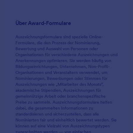
Schülerkommentare zu erstellen und sogar
Antworten mit Ihren bevorzugten Konten zu
synchronisieren. Wenn Sie Antworten an andere
Konten wie Google Drive, Dropbox, Box oder
Über Award-Formulare
Airtable senden möchten, können Sie das mit
unseren über 100 Integrationen automatisch
Auszeichnungsformulare sind spezielle Online-
erledigen. Wenn Sie nach weiteren Möglichkeiten
Formulare, die den Prozess der Nominierung,
suchen, die Informationen zu erhalten, die Sie zur
Bewertung und Auswahl von Personen oder
Verbesserung des Unterrichts benötigen, laden Sie
Organisationen für verschiedene Auszeichnungen und
die Jotform Mobile App herunter und nehmen Sie
Anerkennungen optimieren. Sie werden häufig von
Ihr Nominierungsformular mit. Verfolgen Sie
Bildungseinrichtungen, Unternehmen, Non-Profit-
eingereichte Antworten und sammeln Sie
Organisationen und Veranstaltern verwendet, um
Feedback!
Nominierungen, Bewerbungen oder Stimmen für
Auszeichnungen wie „Mitarbeiter des Monats“,
akademische Stipendien, Auszeichnungen für
gemeinnützige Arbeit oder branchenspezifische
Preise zu sammeln. Auszeichnungsformulare helfen
dabei, die gesammelten Informationen zu
standardisieren und sicherzustellen, dass alle
Nominierten fair und einheitlich bewertet werden. Sie
können auf eine Vielzahl von Auszeichnungstypen
zugeschnitten werden — von einfachen