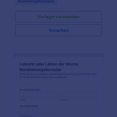
Go to Category:
Bewerbungsformulare
Formularantworten in Jotform übersichtlich
verwalten können.
Vorlage verwenden
Vorschau