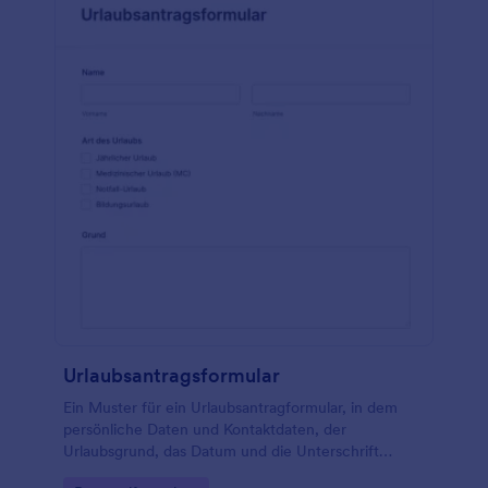
Aktivitäten und Aktionen anzuzeigen, die überprüft
werden müssen, einschließlich des Status, ob die
Aktion überprüft wurde oder nicht, und eventueller
Bemerkungen. Diese Formularvorlage verwendet
das Tool Unterschrift, um die Unterschrift sowohl
des scheidenden als auch des ankommenden
Schichtleiters zu erfassen. Ändern und passen Sie
diese Formularvorlage mit dem Formulargenerator
an.
Urlaubsantragsformular
Ein Muster für ein Urlaubsantragformular, in dem
persönliche Daten und Kontaktdaten, der
Urlaubsgrund, das Datum und die Unterschrift
beider Parteien erfasst werden.