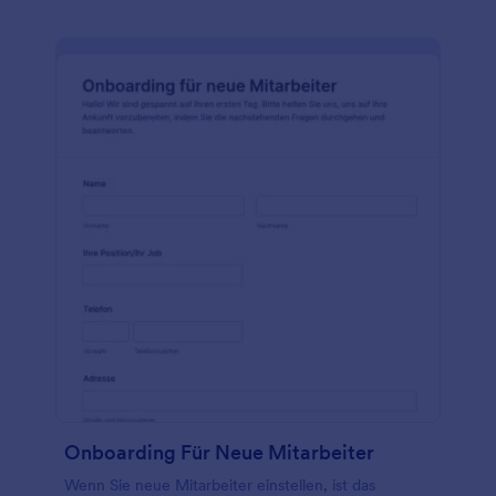
Stellen und die Qualifikationen der einzelnen
Bewerber ein und geben Sie das Formular dann an
potenzielle Mitarbeiter weiter - sie können es
ausfüllen, wo immer sie sind! Sie können das
Formular sogar anpassen, indem Sie Ihr Logo
hinzufügen, die Farben ändern oder ein Thema
wählen, das zu Ihrer Marke passt. Und wenn Sie die
Antworten in Ihrem CRM oder einem Cloud-
Speicherdienst Ihrer Wahl speichern möchten,
nutzen Sie die leistungsstarken Integrationen von
Jotform. Sie können sogar die Aktivität von
Bewerbern verfolgen oder neue Bewerber über
dieses Formular hinzufügen!
Onboarding Für Neue Mitarbeiter
Wenn Sie neue Mitarbeiter einstellen, ist das