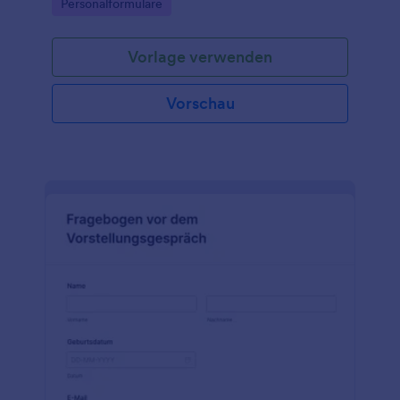
Go to Category:
Personalformulare
Vorlage verwenden
Vorschau