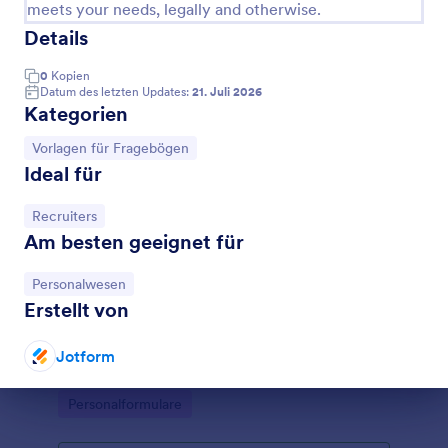
meets your needs, legally and otherwise.
Details
0
Kopien
Datum des letzten Updates:
21. Juli 2026
Kategorien
Zur Kategorie:
Vorlagen für Fragebögen
Ideal für
Zur Kategorie:
Recruiters
Am besten geeignet für
Zur Kategorie:
Personalwesen
Model Release Formular
Erstellt von
Holen Sie sich die Erlaubnis, Fotos zu machen,
bevor Sie Ihre Kamera herausnehmen. Model-
Jotform
Release-Formular
Dialog Ende
Go to Category:
Personalformulare