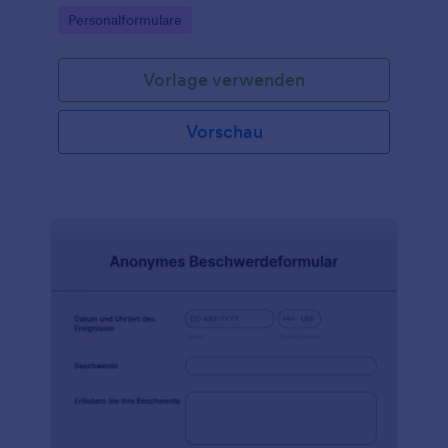
Kommunikationsfähigkeiten sowie
Go to Category:
Personalformulare
Leistungsbeurteilungen — einfach und effektiv.
Vorlage verwenden
Vorschau