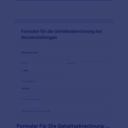
Anforderungen an die Position, so dass Sie es an die
zu besetzende Stelle anpassen können. Unsere
Vorlage für ein Stellengesuch kann Teil Ihres
Bewerbungsprozesses sein - passen Sie das
Formular einfach an die Stelle an, die Sie besetzen
möchten. Wenn Sie Qualifikationen hinzufügen,
einen Lebenslauf hochladen oder sogar ein Online-
Quiz ausfüllen möchten, können Sie dies mit
unserem Formulargenerator tun. Behalten Sie den
Überblick über Ihre Suche, indem Sie jedes Gesuch
als "angenommen", "abgelehnt" oder "ausstehend"
markieren, damit Sie wissen, woran Sie sind. Wenn
Sie Antworten automatisch an andere Konten
senden möchten - z.B. an eine Speichersoftware -
können Sie das mit den über 100 Integrationen von
Jotform tun.
Formular Für Die Gehaltsabrechnung Bei Neueinstellungen