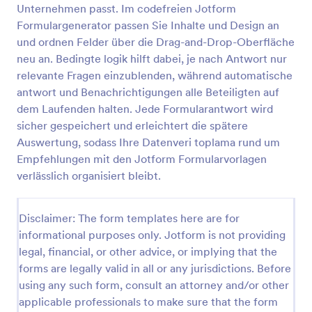
Unternehmen passt. Im codefreien Jotform
Formulargenerator passen Sie Inhalte und Design an
und ordnen Felder über die Drag-and-Drop-Oberfläche
Formular Für Neue Mitarbeiter
neu an. Bedingte logik hilft dabei, je nach Antwort nur
Ein Formular für neue Mitarbeiter ist ein sehr
relevante Fragen einzublenden, während automatische
nützliches Formular, das dazu dient, alle
antwort und Benachrichtigungen alle Beteiligten auf
notwendigen Informationen von neuen Mitarbeitern
zu erfassen.
dem Laufenden halten. Jede Formularantwort wird
Go to Category:
Personalformulare
sicher gespeichert und erleichtert die spätere
Auswertung, sodass Ihre Datenveri toplama rund um
Empfehlungen mit den Jotform Formularvorlagen
Vorlage verwenden
verlässlich organisiert bleibt.
Vorschau
Disclaimer: The form templates here are for
informational purposes only. Jotform is not providing
legal, financial, or other advice, or implying that the
forms are legally valid in all or any jurisdictions. Before
using any such form, consult an attorney and/or other
applicable professionals to make sure that the form