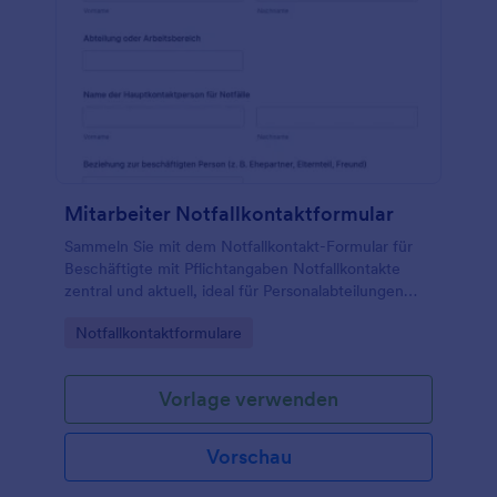
Mitarbeiter Notfallkontaktformular
Sammeln Sie mit dem Notfallkontakt-Formular für
Beschäftigte mit Pflichtangaben Notfallkontakte
zentral und aktuell, ideal für Personalabteilungen
und Teamleitungen zur schnellen Erreichbarkeit im
Go to Category:
Notfallkontaktformulare
Ernstfall.
Vorlage verwenden
Vorschau