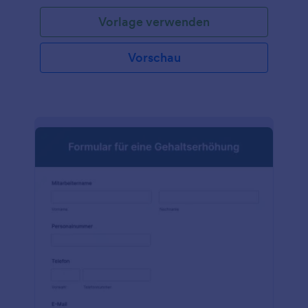
Arbeitstagen, Angaben zum Bankkonto sowie
Vorlage verwenden
Steuer- und Fondsinformationen. Das Formular
Details für neue Mitarbeiter ist sehr wichtig, da es
die von der Personalabteilung erfassten
Vorschau
grundlegenden Informationen in einem einzigen
Formular mit gezielten Fragen darstellt. Jotform
lässt sich leicht anpassen, indem Sie ein Logo
hinzufügen, Formularfelder aktualisieren, die Fragen
diversifizieren, neue Schriftarten und Farben
auswählen, eine elektronische Unterschrift mit dem
Formulargenerator per Drag & Drop hinzufügen und
eine einfach zu bedienende Oberfläche nutzen, die
keine Programmierkenntnisse voraussetzt. Steigern
Sie Ihren Einstellungsprozess mit dem Formular für
neue Mitarbeiterdetails über Jotform. Binden Sie Ihr
Formular ganz einfach auf Ihrer Website ein oder
geben Sie es per URL weiter. Und das alles ohne
Programmierkenntnisse!