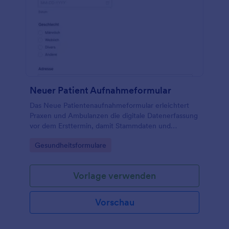
was das Lesen und Verstehen erleichtert. Mit dem
Formulargenerator können Sie diese Vorlage ganz
einfach bearbeiten und einige Änderungen daran
vornehmen.
Neuer Patient Aufnahmeformular
Das Neue Patientenaufnahmeformular erleichtert
Praxen und Ambulanzen die digitale Datenerfassung
vor dem Ersttermin, damit Stammdaten und
wichtige Gesundheitsangaben frühzeitig vorliegen
Go to Category:
Gesundheitsformulare
und Formularantworten zentral verwaltet werden
können.
Vorlage verwenden
Vorschau