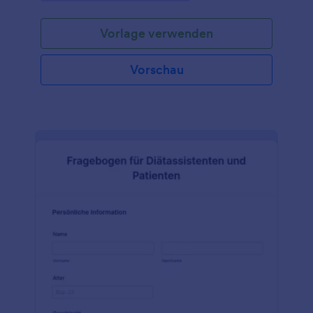
medizinischen Zwecken in die Patientenakte
aufgenommen wird. Medizin und
Vorlage verwenden
Gesundheitsfürsorge sind ein wesentlicher
Bestandteil der Pflege, um Krankheiten
fernzuhalten. Eine Krankenakte hilft den Ärzten, die
Vorschau
Entwicklung des Gesundheitszustands eines
Patienten zu verstehen, und ein Formular für
Arztbesuche ermöglicht es den Ärzten, durch
Überwachung, Nachverfolgung und das Erfassen
von Beweisen nachzuvollziehen, was passiert ist
oder was in Zukunft passieren könnte.Diese Vorlage
für ein Arztbesuch-Formular ermöglicht es der
medizinischen Klinik oder dem Arzt, ein
Arztbesuch-Formular vom Patienten über ein
Online-Formular direkt in der Datenbank zu
empfangen. Da die Patienten das Formular direkt
online ausfüllen können, müssen sie keine sperrigen
Dokumente mehr mitbringen. Dadurch entfallen
auch die Kosten für den Druck und den Kauf von
Papieren sowie der Zeitaufwand für die Übertragung
von Informationen von der Papier- auf die Softcopy,
wo die Informationen leicht sortiert, durchsucht und