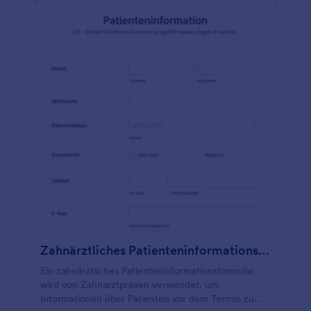
Behandlung oder der vorherigen Therapie.
Außerdem werden die Reaktionsfähigkeit, die
Orientierung, das Sicherheitsbewusstsein, der
Bewegungsumfang und die Aktivitäten, die den
Zustand verschlimmern, abgefragt. Diese Vorlage
verwendet die Eingabetabelle, um den
Bewegungsumfang der oberen und unteren
Extremitäten zu ermitteln. Diese Formularvorlage
verwendet außerdem das Widget Konfigurierbare
Liste, um die Medikamente zu ermitteln, die der
Kunde derzeit einnimmt. Sie können diese Vorlage
mit dem Formulargenerator weiter anpassen.
Zahnärztliches Patienteninformationsformular
Ein zahnärztliches Patienteninformationsformular
wird von Zahnarztpraxen verwendet, um
Informationen über Patienten vor dem Termin zu