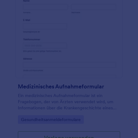
dieses Aufnahmeformular für psychologische
Beratung vollständig responsive und kann so leicht
über Mobiltelefone und Tablets ausgefüllt werden;
es kann in Ihre Website eingebettet oder als
eigenständiges Formular verwendet werden.
Medizinisches Aufnahmeformular
Ein medizinisches Aufnahmeformular ist ein
Fragebogen, der von Ärzten verwendet wird, um
Informationen über die Krankengeschichte eines
Patienten zu sammeln.
Go to Category:
Gesundheitsanmeldeformulare
Vorlage verwenden