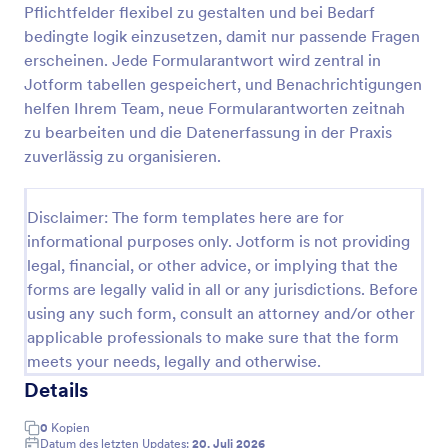
Pflichtfelder flexibel zu gestalten und bei Bedarf
Anmeldeformular Für Neue Patienten
bedingte logik einzusetzen, damit nur passende Fragen
erscheinen. Jede Formularantwort wird zentral in
Ein Anmeldeformular für neue Patienten wird von
Organisationen des Gesundheitswesens verwendet,
Jotform tabellen gespeichert, und Benachrichtigungen
um neue Patienten für die Praxis anzumelden.
helfen Ihrem Team, neue Formularantworten zeitnah
zu bearbeiten und die Datenerfassung in der Praxis
Go to Category:
Gesundheitsanmeldeformulare
zuverlässig zu organisieren.
Vorlage verwenden
Disclaimer: The form templates here are for
informational purposes only. Jotform is not providing
Vorschau
legal, financial, or other advice, or implying that the
forms are legally valid in all or any jurisdictions. Before
using any such form, consult an attorney and/or other
applicable professionals to make sure that the form
meets your needs, legally and otherwise.
Details
0
Kopien
Datum des letzten Updates:
20. Juli 2026