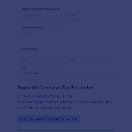
und Tablets ausgefüllt werden; es kann in Ihre
Website eingebettet oder als eigenständiges
Formular verwendet werden.
Anmeldeformular Für Patienten
Ein Registrierungsformular für
Krankenhauspatienten wird von Ärzten verwendet,
um Patientendaten vor ihrem
Krankenhausaufenthalt zu sammeln.
Go to Category:
Gesundheitsanmeldeformulare