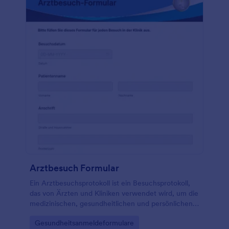
Arztbesuch Formular
Ein Arztbesuchsprotokoll ist ein Besuchsprotokoll,
das von Ärzten und Kliniken verwendet wird, um die
medizinischen, gesundheitlichen und persönlichen
Informationen über den Patienten zu erfahren.
Go to Category:
Gesundheitsanmeldeformulare
Außerdem wird es zu einer Akte, die zu