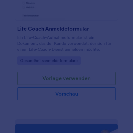
vier Wände hinaus erreichen oder es Ihren Kunden
einfach leichter machen möchten, uns ihr Feedback
zu geben, sollten Sie noch heute ein kostenloses
Formular für die Aufnahme neuer Kunden in Ihre
Website einfügen!
Life Coach Anmeldeformular
Ein Life-Coach-Aufnahmeformular ist ein
Dokument, das der Kunde verwendet, der sich für
einen Life-Coach-Dienst anmelden möchte.
Go to Category:
Gesundheitsanmeldeformulare
Vorlage verwenden
Vorschau