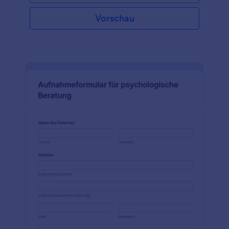
Körpermaße verwenden. Er hilft Ihnen, Ihre
Körpermaße zu ermitteln, und dann können Sie ein
Vorschau
perfektes Körpermaßformular finden, das für Sie
geeignet ist. Passen Sie dieses Formular für
Körpermaße mit dem Jotform Formulargenerator
an, der keine Programmierkenntnisse erfordert und
einfach per Drag & Drop zu bedienen ist. Fügen Sie
einfach Ihr Logo hinzu, ändern Sie das Farbschema
oder fügen Sie ein Hintergrundbild hinzu, das zu
Ihrer Marke passt. Integrieren Sie leistungsstarke
Anwendungen von Drittanbietern, um mehr
Informationen zu erfassen: Nutzen Sie die über 100
Integrationen von Jotform, um eine Verbindung zu
CRM-Plattformen wie Salesforce (auch auf
Salesforce AppExchange verfügbar), Stripe, PayPal,
Dropbox und mehr herzustellen.