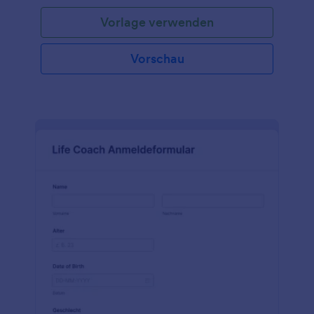
an die von Ihnen bevorzugten
Vorlage verwenden
Kundendienstkennzahlen an. Sie können
persönliche Informationen über den neuen Kunden
erfassen, z. B. seinen Namen, seine Adresse, die Art
Vorschau
der Dienstleistungen, die er benötigt und so weiter.
Bei der Erstellung des Formulars für die Aufnahme
neuer Kunden können die Informationen auf
verschiedene Weise erfasst werden, z.B. indem Sie
den Kunden bitten, das Formular auszufüllen und an
das Unternehmen zu senden, oder indem die
Informationen durch ein Gespräch mit einem
Vertreter des Unternehmens erfasst
werden.Verwenden Sie das kostenlose Formular zur
Erfassung neuer Kunden, um alle Informationen zu
erfassen, die Sie von Ihren Kunden benötigen -
bleichen Sie die Zähne einer Kundin vor ihrer
Hochzeit, informieren Sie sich über die Fortschritte
eines Kunden in der Reha, holen Sie Feedback zu
einer neuen Haarschneidetechnik ein oder erfassen
Sie die Kontaktdaten eines Kunden, um in Zukunft
Dienstleistungen anzubieten. Und wenn Sie Ihren
Kundenservice verbessern, Ihre Kunden über Ihre