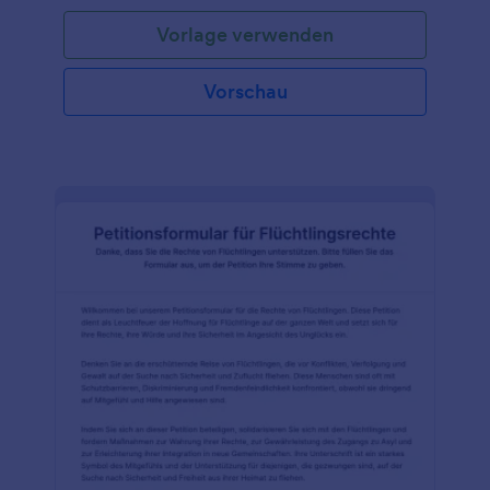
Verkehrsbehörden, ihre Anliegen vorzubringen und
Vorlage verwenden
Unterstützung für die Verbesserung der
Straßensicherheit, der Zugänglichkeit und der
allgemeinen Lebensqualität für Anwohner und
Vorschau
Verkehrsteilnehmer zu sammeln. Mithilfe dieses
Formulars können Benutzer Unterschriften
sammeln, wichtige Informationen zusammentragen
und ein einheitliches Argument für
Straßenreparaturen vorlegen. Jotform, ein
benutzerfreundlicher Online-Formulargenerator,
bietet die Formular für eine Petition zur
Straßenreparatur als Teil seiner umfangreichen
Bibliothek anpassbarer Formularvorlagen an. Mit der
Drag & Drop-Schnittstelle von Jotform können die
Benutzer das Formular leicht an ihre spezifischen
Anforderungen anpassen. Darüber hinaus bietet
Jotform Tabellen einen Arbeitsbereich im Stil einer
Tabellenkalkulation zum Organisieren und
Analysieren der über das Formular erfassten Daten,
was eine bessere Datenverwaltung und -
visualisierung ermöglicht. Mit der
Benutzerfreundlichkeit, den anpassbaren Optionen