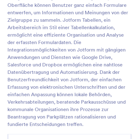
Oberfläche können Benutzer ganz einfach Formulare
Online Petitionsformular
entwerfen, um Informationen und Meinungen von der
Ein Online-Petitionsformular macht es den Bürgern
Zielgruppe zu sammeln. Jotform Tabellen, ein
leicht, Petitionen für jedes beliebige Anliegen zu
Arbeitsbereich im Stil einer Tabellenkalkulation,
erstellen. Egal, ob Sie eine Online-Petition starten
ermöglicht eine effiziente Organisation und Analyse
möchten, um das Bewusstsein zu schärfen, gegen
der erfassten Formulardaten. Die
Go to Category:
Petitionsformulare
schlechten Service zu protestieren oder
Integrationsmöglichkeiten von Jotform mit gängigen
Unterschriften für Ihr Anliegen zu sammeln - mit
dem kostenlosen Online-Petitionsformular von
Anwendungen und Diensten wie Google Drive,
Vorlage verwenden
Jotform können Sie all das tun! Passen Sie einfach
Salesforce und Dropbox ermöglichen eine nahtlose
das Formular an, betten Sie es auf Ihrer Website ein
Datenübertragung und Automatisierung. Dank der
und beginnen Sie, Unterstützung aus der ganzen
Vorschau
Benutzerfreundlichkeit von Jotform, der einfachen
Welt zu sammeln. Sie können sogar Antworten mit
Erfassung von elektronischen Unterschriften und der
unserer mobilen App, Jotform Mobile, sammeln und
mit über 100 anderen Apps integrieren. Unser
einfachen Anpassung können lokale Behörden,
kostenloses Online Petitionsformular ist einfach zu
Verkehrsabteilungen, beratende Parkausschüsse und
bedienen und schön anzusehen und kann sich mit
kommunale Organisationen ihre Prozesse zur
den besten Online-Petitionsdiensten messen.
Beantragung von Parkplätzen rationalisieren und
fundierte Entscheidungen treffen.