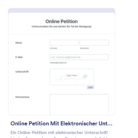
verwenden Sie es als Anmelde- oder
Interessenbekundung. Sie können es sogar als
Vorschau
Anschreiben verwenden und einen Lebenslauf und
Referenzen beifügen! Wenn Sie sicherstellen
möchten, dass Ihr Formular auf jedem Gerät perfekt
aussieht, verwenden Sie die Vorschaufunktion, um
sicherzustellen, dass es richtig ist. Wenn Sie
sicherstellen möchten, dass dieses Formular zum
Erscheinungsbild Ihrer Praxis passt, können Sie Ihr
Logo hinzufügen, die Schriftart aktualisieren oder
das Hintergrundbild ändern. Mit den über 100
Integrationen von Jotform können Sie
Bewerbungen und Antworten in Ihren anderen
Konten verfolgen. Verpassen Sie keine Gelegenheit
mit einem kostenlosen Anmeldeformular!
Online Petition Mit Elektronischer Unterschrift
Ein Online-Petition mit elektronischer Unterschrift