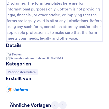
Disclaimer: The form templates here are for
informational purposes only. Jotform is not providing
legal, financial, or other advice, or implying that the
forms are legally valid in all or any jurisdictions. Before
using any such form, consult an attorney and/or other
applicable professionals to make sure that the form
meets your needs, legally and otherwise.
Details
6
Kopien
Datum des letzten Updates:
11. Mai 2026
Kategorien
Anmeldeformular
Ein Anmeldeformular ermöglicht es Organisationen,
Zur Kategorie:
Petitionsformulare
ihren Namen, ihre Gruppe und Informationen zur
Erstellt von
Teilnahme anzugeben. Eine kostenlose Vorlage für
ein Anmeldeformular ist der perfekte Weg, um die
Jotform
Go to Category:
Petitionsformulare
von Ihrer Organisation benötigten Informationen zu
erfassen - und wir haben eine! Passen Sie das
Formular einfach an die Art und Weise an, wie Sie
Ähnliche Vorlagen
Vorlage verwenden
mit den Bewerbern kommunizieren möchten - und
Zurück
Weiter