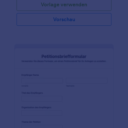
Vorlage verwenden
fördern. Dieses Formular bietet einen formellen
Mechanismus für die Meldung von
Lärmbeschwerden und erleichtert die
Vorschau
Kommunikation, die Rechenschaftspflicht und die
Lösung von lärmbedingten Problemen in
Gemeinden. Lokale Behörden, Lärmkontroll- oder
Umweltgesundheitsabteilungen,
Gemeindeorganisationen und Hausverwaltungen
können von diesem Formular profitieren, um
Lärmprobleme effektiv und effizient zu lösen. Mit
dem Jotform Formulargenerator und den Jotform
Tabellen ist die Erstellung und Verwaltung eines
Lärmbeschwerdeformulars ein Kinderspiel. Der
benutzerfreundliche Online-Formulargenerator
ermöglicht eine einfache Anpassung des Formulars
an die jeweiligen Anforderungen. Die
umfangreichen Feldoptionen und Widgets bieten
erweiterte Funktionen, einschließlich der
Möglichkeit, elektronische Unterschriften nahtlos zu
erfassen. Jotform Tabellen bietet einen
Arbeitsbereich im Stil einer Tabellenkalkulation zum
Organisieren und Analysieren von Formulardaten,