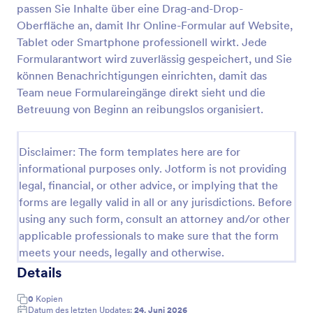
passen Sie Inhalte über eine Drag-and-Drop-
Pilates Anamnesebogen
Oberfläche an, damit Ihr Online-Formular auf Website,
Tablet oder Smartphone professionell wirkt. Jede
Das Pilates-Aufnahmeformular für das Pilates-Studio
erleichtert Studios und Trainerinnen sowie Trainern
Formularantwort wird zuverlässig gespeichert, und Sie
die digitale Datenerfassung für neue Kundschaft,
können Benachrichtigungen einrichten, damit das
damit Kurse passend geplant und jede
Team neue Formulareingänge direkt sieht und die
Go to Category:
Aufnahmeformulare
Formularantwort zentral dokumentiert wird.
Betreuung von Beginn an reibungslos organisiert.
Vorlage verwenden
Disclaimer: The form templates here are for
informational purposes only. Jotform is not providing
Vorschau
legal, financial, or other advice, or implying that the
forms are legally valid in all or any jurisdictions. Before
using any such form, consult an attorney and/or other
applicable professionals to make sure that the form
meets your needs, legally and otherwise.
Details
0
Kopien
Datum des letzten Updates:
24. Juni 2026