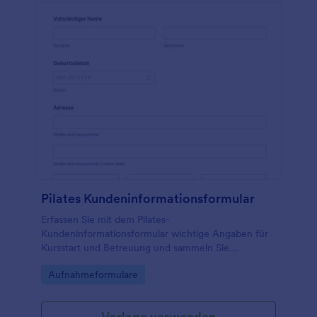
Pilates Kundeninformationsformular
Erfassen Sie mit dem Pilates-
Kundeninformationsformular wichtige Angaben für
Kursstart und Betreuung und sammeln Sie
Formularantworten zur Datenerfassung zentral über
Go to Category:
Aufnahmeformulare
Jotform.
Vorlage verwenden