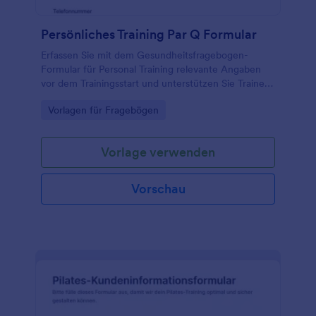
Persönliches Training Par Q Formular
Erfassen Sie mit dem Gesundheitsfragebogen-
Formular für Personal Training relevante Angaben
vor dem Trainingsstart und unterstützen Sie Trainer,
Studios und Coaches bei der sicheren Vorbereitung
Go to Category:
Vorlagen für Fragebögen
und digitalen Datenerfassung mit Jotform.
Vorlage verwenden
Vorschau