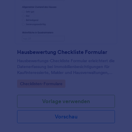
Hausbewertung Checkliste Formular
Hausbewertungs-Checkliste Formular erleichtert die
Datenerfassung bei Immobilienbesichtigungen für
Kaufinteressierte, Makler und Hausverwaltungen,
damit Bewertungen vergleichbar dokumentiert und
Go to Category:
Checklisten-Formulare
später sicher ausgewertet werden können.
Vorlage verwenden
Vorschau