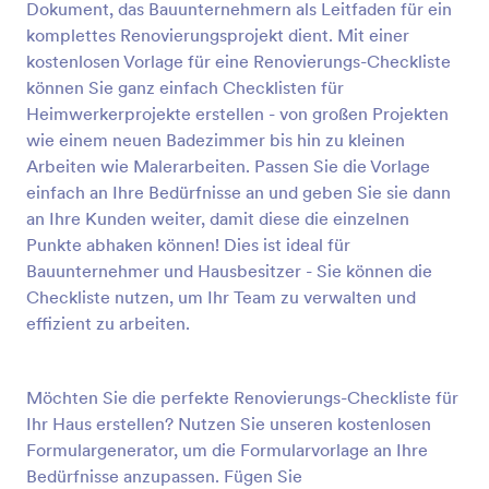
enthält Formularfelder, die nach der Prüfnummer,
Dokument, das Bauunternehmern als Leitfaden für ein
dem Datum der Inspektion, dem Namen des
komplettes Renovierungsprojekt dient. Mit einer
Prüfers, dem Namen und den Kontaktdaten des
Vorschau
kostenlosen Vorlage für eine Renovierungs-Checkliste
Kunden, dem Gebäudetyp und dem Dachtyp
können Sie ganz einfach Checklisten für
fragen. Das Formular enthält außerdem eine Reihe
von Checklisten, die den Status und den Zustand
Heimwerkerprojekte erstellen - von großen Projekten
des Daches, der Decke, der Außen- und
wie einem neuen Badezimmer bis hin zu kleinen
Innenwandflächen ermitteln. Das Formular fragt
Arbeiten wie Malerarbeiten. Passen Sie die Vorlage
nach Wasserlecks, Rissen, Flecken, Löchern und
einfach an Ihre Bedürfnisse an und geben Sie sie dann
Verformungen im Dach. Diese Formularvorlage
an Ihre Kunden weiter, damit diese die einzelnen
verwendet das Signatur-Tool, um die digitale
Unterschrift des Prüfers zu erfassen. Sie können
Punkte abhaken können! Dies ist ideal für
diese Formularvorlage weiter anpassen, indem Sie
Bauunternehmer und Hausbesitzer - Sie können die
das Farbthema, das Schriftformat und das Layout
Checkliste nutzen, um Ihr Team zu verwalten und
ändern und über den Formulargenerator weitere
effizient zu arbeiten.
Felder hinzufügen.
Möchten Sie die perfekte Renovierungs-Checkliste für
Ihr Haus erstellen? Nutzen Sie unseren kostenlosen
Formulargenerator, um die Formularvorlage an Ihre
Bedürfnisse anzupassen. Fügen Sie