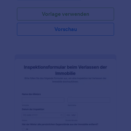
Unternehmen sind, das Inspektionsdienste für
Immobilien anbietet, verwenden Sie diese
Vorlage verwenden
kostenlose Vorlage für eine Checkliste für die
Inspektion von Wasserlecks, um Ihre Kunden und
Immobilienverwalter zufrieden zu stellen! Passen Sie
Vorschau
das Formular einfach an, betten Sie es auf Ihrer
Website ein oder teilen Sie es mit einem Link, und
behalten Sie den Überblick über den Status Ihrer
Immobilieninspektionen. Es ist ideal für die
Verwaltung eines großen Teams von Hausverwaltern
oder für ein wachsendes
Immobilieninspektionsunternehmen.Fügen Sie Ihr
Firmenlogo hinzu, ändern Sie das Hintergrundbild
oder fügen Sie ein neues Kopfzeilenbild hinzu, um
dieses Formular an Ihren Service anzupassen.
Integrieren Sie das Formular mit Ihren bevorzugten
Apps, um mehr Informationen zu erfassen und die
Kommunikation mit Ihren Kunden zu verbessern -
synchronisieren Sie Informationen mit Google Drive
und Dropbox oder fügen Sie einfach weitere Details
zu einem Auftrag über Ihr Stripe-Konto hinzu. Mit
Jotform sind Sie in der Lage, die Inspektion von