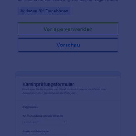
unterstützen Sie Beratung, Angebotserstellung und
Go to Category:
Vorlagen für Fragebögen
Datenerfassung für Privathaushalte und Betriebe mit
Jotform.
Vorlage verwenden
Vorschau