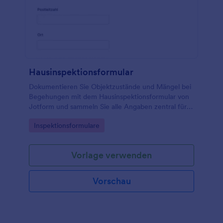
Hausinspektionsformular
Dokumentieren Sie Objektzustände und Mängel bei
Begehungen mit dem Hausinspektionsformular von
Jotform und sammeln Sie alle Angaben zentral für
Hausverwaltungen, Sachverständige und
Go to Category:
Inspektionsformulare
Eigentümervertretungen.
Vorlage verwenden
Vorschau