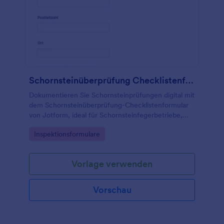
Schornsteinüberprüfung Checklistenformular
Dokumentieren Sie Schornsteinprüfungen digital mit
dem Schornsteinüberprüfung-Checklistenformular
von Jotform, ideal für Schornsteinfegerbetriebe,
Hausverwaltungen und Eigentümer zur schnellen
Go to Category:
Inspektionsformulare
daten erfassung und Nachverfolgung.
Vorlage verwenden
Vorschau