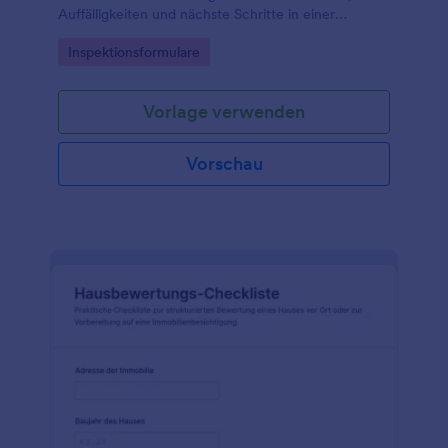
Auffälligkeiten und nächste Schritte in einer
einheitlichen Formularvorlage für Verwaltung,
Go to Category:
Inspektionsformulare
Vermietung oder Instandhaltung.
Vorlage verwenden
Vorschau