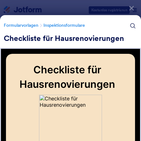
Dialog Start
Kostenlos registrieren
Formularvorlagen
Inspektionsformulare
Checkliste für Hausrenovierungen
Formularvorlagen Kategorien
Formularvorlagen
Inspektionsformulare
Formulare für
Hausinspektionen
16 Vorlagen