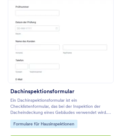
Vorlage verwenden
Vorschau
Dachinspektionsformular
Ein Dachinspektionsformular ist ein
Checklistenformular, das bei der Inspektion der
Dacheindeckung eines Gebäudes verwendet wird.
Dieses Formular hilft dem Prüfer, das Dach genau zu
Go to Category:
Formulare für Hausinspektionen
prüfen und zu inspizieren. Das ist sehr hilfreich,
denn das Dach schützt die Familie im Inneren des