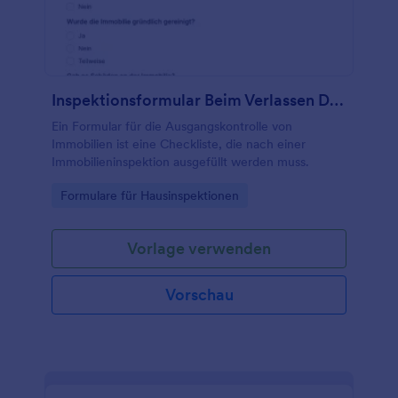
Lecks abzuschließen und Lecks für die nächsten
Male zu verhindern!
Inspektionsformular Beim Verlassen Der Immobilie
Ein Formular für die Ausgangskontrolle von
Immobilien ist eine Checkliste, die nach einer
Immobilieninspektion ausgefüllt werden muss.
Go to Category:
Formulare für Hausinspektionen
Vorlage verwenden
Vorschau