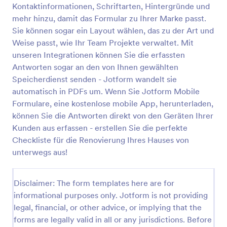
Kontaktinformationen, Schriftarten, Hintergründe und
mehr hinzu, damit das Formular zu Ihrer Marke passt.
Sie können sogar ein Layout wählen, das zu der Art und
Checkliste Für Hausrenovierungen
Weise passt, wie Ihr Team Projekte verwaltet. Mit
Eine Checkliste für Hausrenovierungen ist ein
unseren Integrationen können Sie die erfassten
Dokument, das Bauunternehmern als Leitfaden für
Antworten sogar an den von Ihnen gewählten
ein komplettes Renovierungsprojekt dient. Mit einer
kostenlosen Vorlage für eine Renovierungs-
Speicherdienst senden - Jotform wandelt sie
Go to Category:
Formulare für Hausinspektionen
Checkliste können Sie ganz einfach Checklisten für
automatisch in PDFs um. Wenn Sie Jotform Mobile
Heimwerkerprojekte erstellen - von großen
Formulare, eine kostenlose mobile App, herunterladen,
Projekten wie einem neuen Badezimmer bis hin zu
können Sie die Antworten direkt von den Geräten Ihrer
Vorlage verwenden
kleinen Arbeiten wie Malerarbeiten. Passen Sie die
Kunden aus erfassen - erstellen Sie die perfekte
Vorlage einfach an Ihre Bedürfnisse an und geben
Sie sie dann an Ihre Kunden weiter, damit diese die
Checkliste für die Renovierung Ihres Hauses von
Vorschau
einzelnen Punkte abhaken können! Dies ist ideal für
unterwegs aus!
Bauunternehmer und Hausbesitzer - Sie können die
Checkliste nutzen, um Ihr Team zu verwalten und
effizient zu arbeiten. Möchten Sie die perfekte
Disclaimer: The form templates here are for
Renovierungs-Checkliste für Ihr Haus erstellen?
informational purposes only. Jotform is not providing
Nutzen Sie unseren kostenlosen Formulargenerator,
legal, financial, or other advice, or implying that the
um die Formularvorlage an Ihre Bedürfnisse
forms are legally valid in all or any jurisdictions. Before
anzupassen. Fügen Sie Kontaktinformationen,