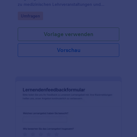
zu medizinischen Lehrveranstaltungen und
unterstützen Sie Qualitätsentwicklung in Fakultäten,
Go to Category:
Umfragen
Kliniken und Weiterbildungsprogrammen mit
digitaler Datenerfassung.
Vorlage verwenden
Vorschau