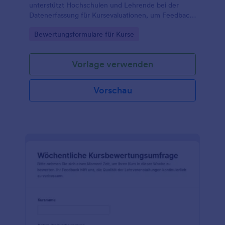
unterstützt Hochschulen und Lehrende bei der
Datenerfassung für Kursevaluationen, um Feedback
zu Unterricht, Organisation und Materialien
Go to Category:
Bewertungsformulare für Kurse
auszuwerten und Verbesserungen für kommende
Semester abzuleiten.
Vorlage verwenden
Vorschau