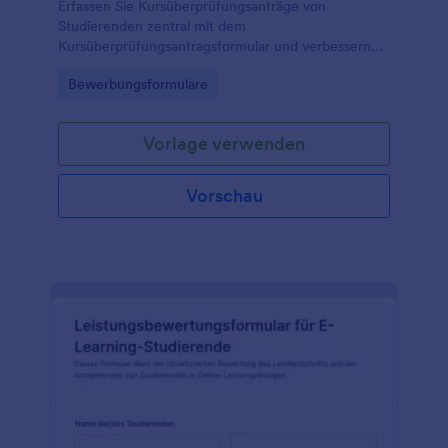
Erfassen Sie Kursüberprüfungsanträge von
Studierenden zentral mit dem
Kursüberprüfungsantragsformular und verbessern
Sie die Datenerfassung für Fakultäten und
Go to Category:
Bewerbungsformulare
Prüfungsämter mit einer anpassbaren
Formularvorlage in Jotform.
Vorlage verwenden
Vorschau