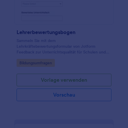
Lehrerbewertungsbogen
Sammeln Sie mit dem
Lehrkräftebewertungsformular von Jotform
Feedback zur Unterrichtsqualität für Schulen und
Bildungseinrichtungen und vereinfachen Sie
Go to Category:
Bildungsumfragen
datenerfassung und Auswertung über eine teilbare
Formularvorlage aus den Formularvorlagen.
Vorlage verwenden
Vorschau