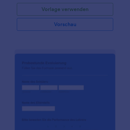
praktischen Format. Verwenden Sie diese
Vorlage verwenden
kostenlose Vorlage für ein Bewertungsformular für
Weiterbildungskurse, um die Qualität Ihrer Kurse
und Materialien zu verbessern und zu erhalten!
Vorschau
Passen Sie die Vorlage einfach an die Art der von
Ihnen angebotenen Kurse an und füllen Sie dann
das Formular aus, um die Bereiche zu bewerten und
Verbesserungsmöglichkeiten zu ermitteln. Einer der
Hauptvorteile eines kostenlosen Online-
Bewertungsformular für Weiterbildungskurse
besteht darin, dass es Ihnen hilft, Trends zu
erkennen, neue Verbesserungsbereiche zu
entdecken und Ihren Kursteilnehmern noch bessere
Schulungen und Materialien anzubieten. Sie können
sogar automatische Aktualisierungen in Ihrem
Google Drive-Konto erhalten, um die
Zusammenarbeit zu erleichtern. Wenn Sie unseren
Formulargenerator verwenden, können Sie auch das
Logo Ihrer Organisation hinzufügen, neue
Hintergrundbilder oder Vorlagen hochladen oder
verschiedene Formularthemen für ein schönes
Design auswählen, ohne dass Sie