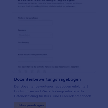
Dozentenbewertungsfragebogen
Der Dozentenbewertungsfragebogen erleichtert
Hochschulen und Weiterbildungsanbietern die
Datenerfassung für Kurs- und Lehrendenfeedback,
damit Evaluationen pro Semester oder Veranstaltung
Go to Category:
Bildungsumfragen
schnell online durchgeführt und ausgewertet