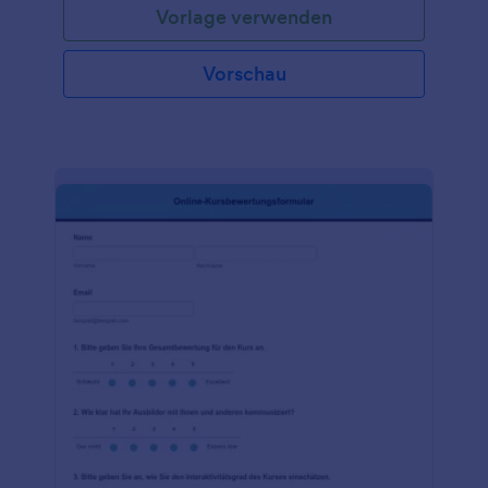
Vorlage verwenden
Fähigkeiten im Sprechen, Schreiben, Hören und
Lesen. Sie können dieses Feedback-Formular für
gesprochenes Englisch verwenden, um Feedback
Vorschau
oder zusätzliche Anmerkungen zum Endergebnis
der Bewertung zu geben. Diese Vorlage für ein
Sprachbewertungsformular ist benutzerfreundlich
für andere Bildungseinrichtungen, die ebenfalls die
Sprachkenntnisse ihrer Schüler bewerten möchten.
Fügen Sie einfach Ihr Logo hinzu, ändern Sie das
Farbschema oder fügen Sie ein Hintergrundbild
hinzu, das zu Ihrer Marke passt. Vergessen Sie nicht,
die Fragen anzupassen, um die benötigten
Informationen zu sammeln, und integrieren Sie Ihr
Formular in über 100 beliebte Plattformen, darunter
Google Drive und Dropbox. Steigern Sie den
Fortschritt mit den Funktionen von Jotform ganz
ohne Programmierkenntnisse.