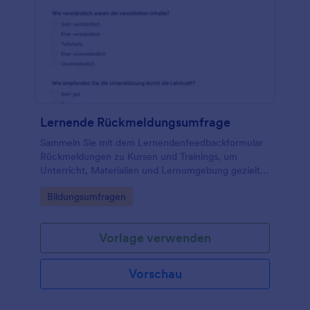
Lernende Rückmeldungsumfrage
Sammeln Sie mit dem Lernendenfeedbackformular
Rückmeldungen zu Kursen und Trainings, um
Unterricht, Materialien und Lernumgebung gezielt
zu verbessern, ideal für Schulen, Bildungsträger und
Go to Category:
Bildungsumfragen
interne Weiterbildungen.
Vorlage verwenden
Vorschau