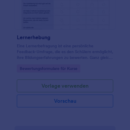
Lernerhebung
Eine Lernerbefragung ist eine persönliche
Feedback-Umfrage, die es den Schülern ermöglicht,
ihre Bildungserfahrungen zu bewerten. Ganz gleich,
ob Sie Lehrer, Professor, Manager oder Tutor sind:
Go to Category:
Bewertungsformulare für Kurse
Nutzen Sie unsere kostenlose Vorlage für eine
Lernerbefragung, um das beste Feedback von den
Schülern zu erhalten!
Vorlage verwenden
Vorschau