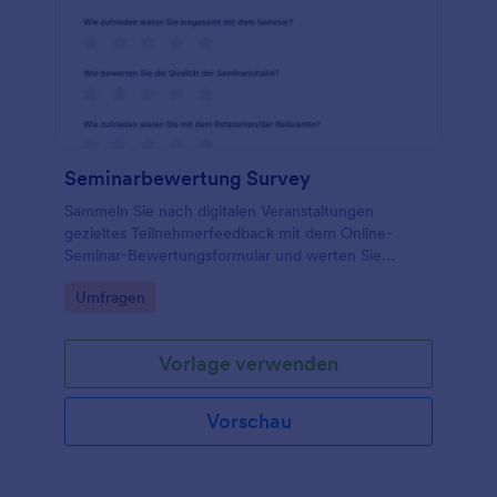
Seminarbewertung Survey
Sammeln Sie nach digitalen Veranstaltungen
gezieltes Teilnehmerfeedback mit dem Online-
Seminar-Bewertungsformular und werten Sie
Ergebnisse für Schulungen, Weiterbildungen und
Go to Category:
Umfragen
Web-Seminare in Jotform schnell aus.
Vorlage verwenden
Vorschau