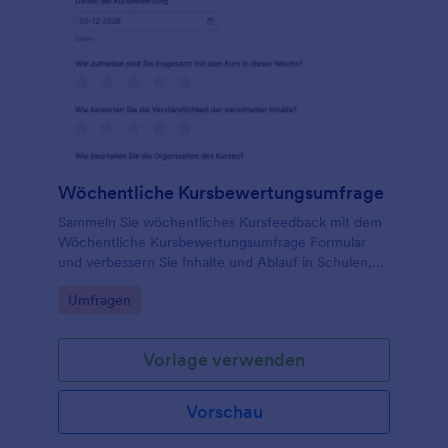
Wöchentliche Kursbewertungsumfrage
Sammeln Sie wöchentliches Kursfeedback mit dem
Wöchentliche Kursbewertungsumfrage Formular
und verbessern Sie Inhalte und Ablauf in Schulen,
Akademien oder Weiterbildungen durch einfache
Go to Category:
Umfragen
Datenerhebung und zentrale Formularantworten in
Jotform.
Vorlage verwenden
Vorschau