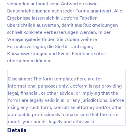
versenden automatische Antworten sowie
Benachrichtigungen nach jeder Formularantwort. Alle
Ergebnisse lassen sich in Jotform Tabellen
Formular Zur Bewertung Des Masterprogramms
übersichtlich auswerten, damit aus Rückmeldungen
Das Formular zur Bewertung von
schnell konkrete Verbesserungen werden. In der
Masterstudiengängen hilft Ihnen bei der
Vorlagengalerie finden Sie zudem weitere
Verbesserung der von der Universität angebotenen
Masterstudiengänge, indem Sie das Feedback der
Formularvorlagen, die Sie für Umfragen,
Go to Category:
Bewertungsformulare für Kurse
Masterstudenten einholen. Sie können Textfelder
Kursauswertungen und Event-Feedback sofort
verwenden, um die Kommentare der Studierenden
übernehmen können.
zu erfassen, und Sie können unser Eingabefeld
Vorlage verwenden
verwenden, um die Zufriedenheit der Studierenden
mit dem Zugang zu Informationen, der Klarheit der
Disclaimer: The form templates here are for
Richtlinien und den Überlegungen zu allgemeinen
Vorschau
informational purposes only. Jotform is not providing
Fakultätsfragen und der akademischen
legal, financial, or other advice, or implying that the
Unterstützung zu ermitteln.
forms are legally valid in all or any jurisdictions. Before
using any such form, consult an attorney and/or other
applicable professionals to make sure that the form
meets your needs, legally and otherwise.
Details