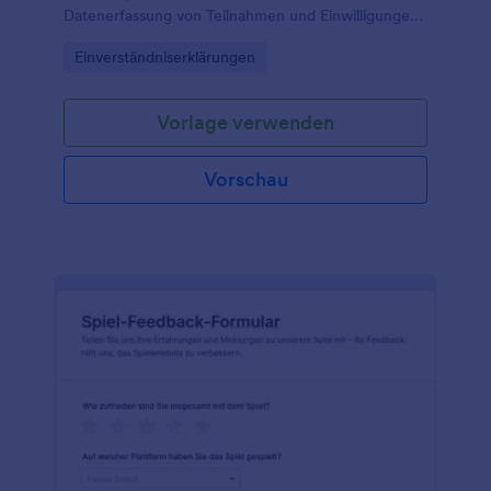
Datenerfassung von Teilnahmen und Einwilligungen
vor Spiel- und Veranstaltungsbeginn und sorgt für
Go to Category:
Einverständniserklärungen
eine nachvollziehbare Dokumentation in Jotform.
Vorlage verwenden
Vorschau