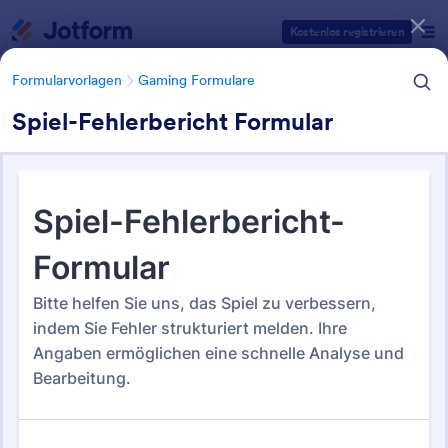
Dialog Start
Kostenlos registrieren
Formularvorlagen
Gaming Formulare
Spiel-Fehlerbericht Formular
Formularvorlagen Kategorien
Formularvorlagen
Gaming Formulare
Gaming Formulare
22 Vorlagen