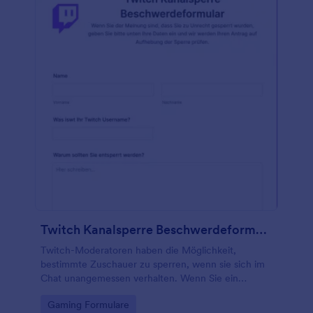
Twitch Kanalsperre Beschwerdeformular
Twitch-Moderatoren haben die Möglichkeit,
bestimmte Zuschauer zu sperren, wenn sie sich im
Chat unangemessen verhalten. Wenn Sie ein
Twitch-Moderator sind und es vorziehen, keine
Go to Category:
Gaming Formulare
Beschwerden von Nutzern, die aus dem Kanal