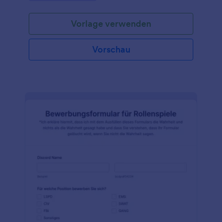
verbannt wurden, über die Chat-Spalte zu erhalten,
verwenden Sie stattdessen unser Twitch-
Vorlage verwenden
Kanalsperre Beschwerdeformular! Wenn ein
Zuschauer der Meinung ist, dass er zu Unrecht aus
dem Chat Ihres Twitch-Kanals verbannt wurde, kann
Vorschau
er seinen Antrag auf Aufhebung der Sperre über Ihr
Formular mit einem beliebigen Gerät einreichen. Sie
erhalten die Eingaben sofort in Ihrem Jotform-Konto
und können sie einfach in Jotform Tabellen oder
Jotform Posteingang anzeigen. Möchten Sie, dass
eingereichte Beschwerden zur Kanalsperre an
anderer Stelle erscheinen? Nutzen Sie die über 100
App-Integrationen von Jotform - Eingaben werden
automatisch an Ihre anderen Online-Konten
gesendet, wie z. B. Google Drive, Dropbox oder
sogar an Ihren Discord-Server! Mit unserem Drag &
Drop Formulargenerator können Sie die Vorlage
auch anpassen, indem Sie weitere Fragen und
Formularfelder hinzufügen, bedingte Logik oder
Widgets einrichten und Ihr Channel-Branding
hochladen. Holen Sie sich mit Leichtigkeit
Kannalsperre Beschwerden und schützen Sie Ihren