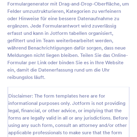
Formulargenerator mit Drag-and-Drop-Oberfläche, um
Discord Mod Antragsformular
Felder umzustrukturieren, Kategorien zu verfeinern
oder Hinweise für eine bessere Datenaufnahme zu
Ein Discord-Moderator-Antragsformular wird von
Benutzern verwendet, um einem Discord-Server als
ergänzen. Jede Formularantwort wird zuverlässig
Administrator beizutreten und die Chat-Aktivitäten
erfasst und kann in Jotform tabellen organisiert,
auf dem Server zu überwachen.
gefiltert und im Team weiterbearbeitet werden,
Go to Category:
Gaming Formulare
während Benachrichtigungen dafür sorgen, dass neue
Meldungen nicht liegen bleiben. Teilen Sie das Online-
Vorlage verwenden
Formular per Link oder binden Sie es in Ihre Website
ein, damit die Datenerfassung rund um die Uhr
Vorschau
reibungslos läuft.
Disclaimer: The form templates here are for
informational purposes only. Jotform is not providing
legal, financial, or other advice, or implying that the
forms are legally valid in all or any jurisdictions. Before
using any such form, consult an attorney and/or other
applicable professionals to make sure that the form