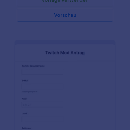
bewertet werden, bevor eine Entscheidung
getroffen wird. Diese Vorlage ist ein hervorragender
Ausgangspunkt für jede Art von Organisation, die in
Vorschau
der Lage sein muss, Mitgliedsanträge und
Aufnahmen durchzuführen. Das Formular ist
vollständig anpassbar, so dass Sie Felder hinzufügen
oder entfernen, das Hintergrundbild ändern und
sogar den Formulartitel aktualisieren können. Sie
können dem Formular auch benutzerdefinierte CSS
hinzufügen, wenn Sie zusätzliche Änderungen
vornehmen möchten. Erstellen Sie einfach ein
Formular mit den von Ihnen benötigten Feldern,
betten Sie es in Ihre Website ein oder teilen Sie es
über einen Link - Ihre potenziellen Mitglieder
können sich auf Ihrer Website oder unterwegs mit
Jotform Mobile Formulare bewerben. Sie können
sogar unsere Integrationen nutzen, um erfasste
Antragsdaten an Ihr CRM oder den Speicherdienst
Ihrer Wahl zu senden!