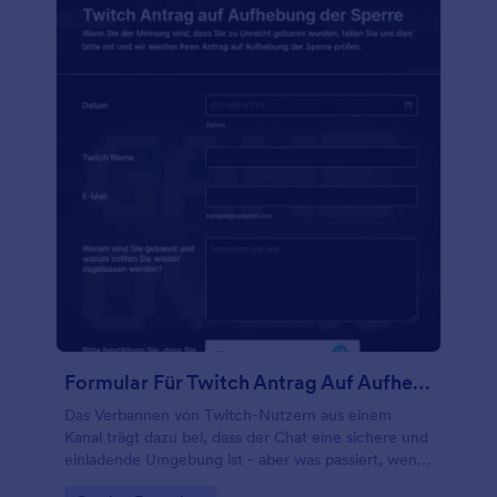
100 kostenlosen Integrationen an andere Konten.
Sparen Sie Zeit, indem Sie mit Jotform von
Papierformularen zu Online-Formularen wechseln.
Formular Für Twitch Antrag Auf Aufhebung Der Sperre
Das Verbannen von Twitch-Nutzern aus einem
Kanal trägt dazu bei, dass der Chat eine sichere und
einladende Umgebung ist - aber was passiert, wenn
jemand das Gefühl hat, zu Unrecht gebannt worden