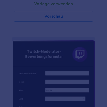
Vorlage verwenden
erhalten die Anmeldungen sofort in Jotform
Tabellen, einer Tabellenkalkulations- und
Datenbankplattform, auf die Sie von jedem Gerät
Vorschau
aus zugreifen und die Sie mit Turniermitarbeitern
oder Schiedsrichtern teilen können. Mit unserem
Formulargenerator können Sie Ihr Esport-Team-
Anmeldeformular mit nur wenigen Klicks anpassen.
Sie können Formularfelder oder Widgets einfach per
Drag & Drop hinzufügen, das Hintergrundbild
ändern, Schriftarten und Farben aktualisieren,
Bedingungen und Konditionen einfügen und ein
Turnierlogo hochladen. Sie können sogar unsere
Discord-Integration nutzen, um Anmeldungen nach
dem Absenden automatisch an Ihren Discord-Server
zu senden, oder unser Twitch-Widget verwenden,
um Live-Streams in Ihr Formular einzubetten.
Optimieren Sie den Teamregistrierungsprozess für
Ihr nächstes esports-Turnier mit einem
professionellen Esport Team Anmeldeformular, das
das Spiel verändert!