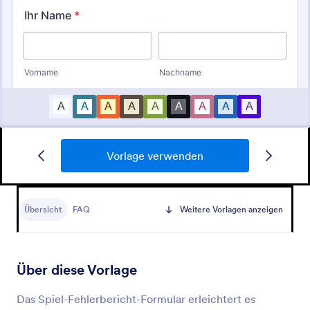
Vorlage verwenden
Twitch Mod Bewerbung
Ein Twitch-Moderator-Bewerbungsformular wird
von denjenigen verwendet, die Moderatoren für die
Übersicht
FAQ
Weitere Vorlagen anzeigen
beliebte Social-Media-Plattform Twitch werden
möchten.
Go to Category:
Unterhaltungsformulare
Über diese Vorlage
Vorlage verwenden
Das Spiel-Fehlerbericht-Formular erleichtert es