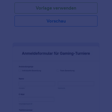
digitale Escape-Raum-Vorlage, um einen Escape-
Vorlage verwenden
Room - oder eine Schnitzeljagd - zu erstellen, in
dem Ihre Teilnehmer Hinweise finden, Rätsel lösen
und Herausforderungen bewältigen müssen, um als
Vorschau
Erste zu entkommen oder zu gewinnen. Ihre
Teilnehmer können Ihre Angestellten, junge
Berufstätige oder eine lustige Aktivität für Ihre
Partygäste sein! Dies ist eine unterhaltsame und
fesselnde Aktivität, die Ihre Teilnehmer zum
Nachdenken anregt und sie dazu bringt, auf Details
zu achten und das Ergebnis ist ein unvergessliches,
aufregendes Erlebnis. Wenn Sie einen digitalen
Escaperaum erstellen oder spielen möchten,
verwenden Sie diese kostenlose Escape Raum-
Vorlage, um ihn zu erstellen! Passen Sie die Vorlage
einfach mit Ihren eigenen Bildern, Texten und
interaktiven Inhalten an - und betten Sie sie dann in
Ihre Website ein, teilen Sie sie mit einem Link oder
laden Sie sie auf Ihren Computer oder Ihr
Mobilgerät herunter. Mit der kostenlosen mobilen
App von Jotform können Sie sogar von unterwegs
auf Ihren Escape Raum zugreifen - und Sie können