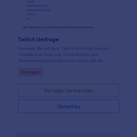
Anfragen außerhalb von Jotform anzeigen oder
speichern möchten. Behalten Sie den Überblick
über die Aufhebung der Sperre-Anfragen für Ihren
Twitch-Kanal mit dem Formular für Twitch Antrag
auf Aufhebung der Sperre von Jotform!
Twitch Umfrage
Sammeln Sie mit dem Twitch-Umfrageformular
Feedback zu Nutzung, Zufriedenheit und
Verbesserungswünschen und nutzen Sie die
Ergebnisse für Community-Management,
Go to Category:
Umfragen
Forschung oder interne Auswertungen in Jotform.
Vorlage verwenden
Vorschau