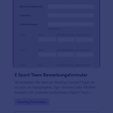
E Sport Team Bewerbungsformular
Veranstalten Sie bald ein Gaming-Turnier? Egal, ob
es sich um Kampfspiele, Ego-Shooter oder MOBAs
handelt, mit unserem kostenlosen Esport-Team-
Anmeldeformular können Sie Ihre Teams
Go to Category:
Gaming Formulare
registrieren und spielbereit machen! Teams können
ganz einfach Informationen wie Kapitäne,
Ranglisten, Benutzernamen und mehr eingeben. Sie