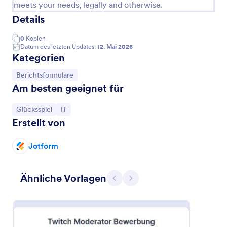
meets your needs, legally and otherwise.
Details
0
Kopien
Datum des letzten Updates:
12. Mai 2026
Kategorien
Zur Kategorie:
Berichtsformulare
Am besten geeignet für
Zur Kategorie:
Zur Kategorie:
Glücksspiel
IT
Erstellt von
Discord Formular
Jotform
Discord-Formular
Ähnliche Vorlagen
Zurück
Weiter
Go to Category:
Gaming Formulare
Vorlage verwenden