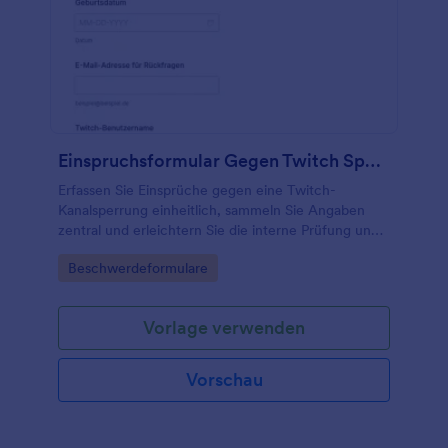
Einspruchsformular Gegen Twitch Sperre
Erfassen Sie Einsprüche gegen eine Twitch-
Kanalsperrung einheitlich, sammeln Sie Angaben
zentral und erleichtern Sie die interne Prüfung und
Nachverfolgung mit einer anpassbaren
Go to Category:
Beschwerdeformulare
Formularvorlage von Jotform.
Vorlage verwenden
Vorschau